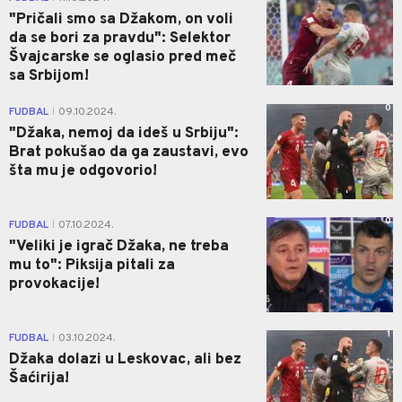
"Pričali smo sa Džakom, on voli
da se bori za pravdu": Selektor
Švajcarske se oglasio pred meč
sa Srbijom!
0
FUDBAL
09.10.2024.
|
"Džaka, nemoj da ideš u Srbiju":
Brat pokušao da ga zaustavi, evo
šta mu je odgovorio!
0
FUDBAL
07.10.2024.
|
"Veliki je igrač Džaka, ne treba
mu to": Piksija pitali za
provokacije!
1
FUDBAL
03.10.2024.
|
Džaka dolazi u Leskovac, ali bez
Šaćirija!