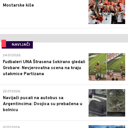
Mostarske kiše
NAVIJAČI
0
24.07.2026.
Fudbaleri UNA Štrasena šokirano gledali
Grobare: Nevjerovatna scena na kraju
utakmice Partizana
0
22.07.2026.
Navijači pucali na autobus sa
Argentincima: Dvojica su prebačena u
bolnicu
1
07.07.2026.