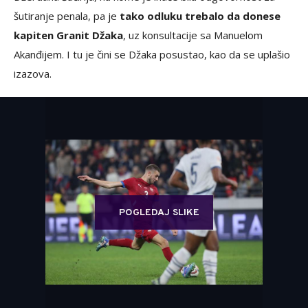
šutiranje penala, pa je
tako odluku trebalo da donese
kapiten Granit Džaka
, uz konsultacije sa Manuelom
Akanđijem. I tu je čini se Džaka posustao, kao da se uplašio
izazova.
POGLEDAJ SLIKE