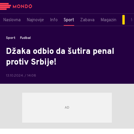
Naslovna
Najnovije
Info
Sport
Zabava
Magazin
M
Sport
Fudbal
Džaka odbio da šutira penal
protiv Srbije!
13.10.2024. / 14:08