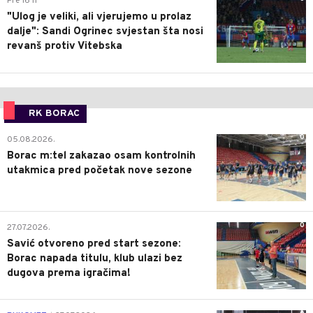
Pre 16 h
"Ulog je veliki, ali vjerujemo u prolaz
dalje": Sandi Ogrinec svjestan šta nosi
revanš protiv Vitebska
RK BORAC
0
05.08.2026.
Borac m:tel zakazao osam kontrolnih
utakmica pred početak nove sezone
0
27.07.2026.
Savić otvoreno pred start sezone:
Borac napada titulu, klub ulazi bez
dugova prema igračima!