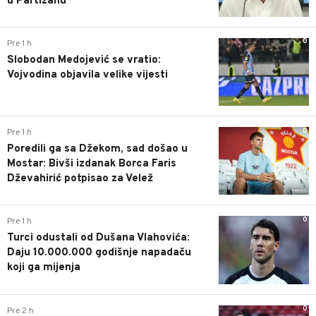
u Partizanu
0
Pre 1 h
Slobodan Medojević se vratio:
Vojvodina objavila velike vijesti
0
Pre 1 h
Poredili ga sa Džekom, sad došao u
Mostar: Bivši izdanak Borca Faris
Dževahirić potpisao za Velež
0
Pre 1 h
Turci odustali od Dušana Vlahovića:
Daju 10.000.000 godišnje napadaču
koji ga mijenja
0
Pre 2 h