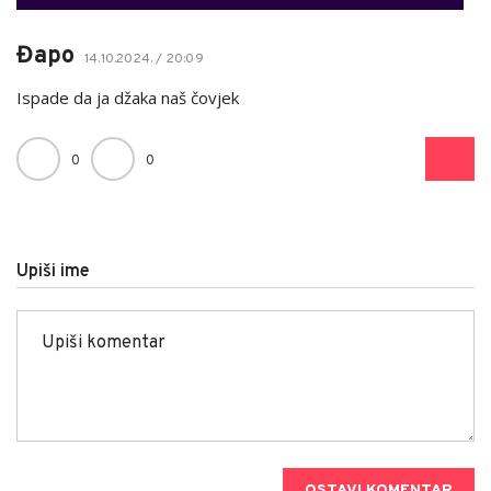
Đapo
14.10.2024. / 20:09
Ispade da ja džaka naš čovjek
0
0
Upiši ime
OSTAVI KOMENTAR