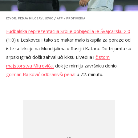
IZVOR: PEDJA MILOSAVLJEVIC / AFP / PROFIMEDIA
Fudbalska reprezentacija Srbije pobijedila je Švajcarsku 2:0
(1:0) u Leskovcu i tako se makar malo iskupila za poraze od
iste selekcije na Mundijalima u Rusiji i Kataru. Do trijumfa su
srpski igrači došli zahvaljući kiksu Elvedija i
čistom
majstorstvu Mitrovića,
dok je mirniju završnicu donio
golman Rajković odbranivši penal
u 72. minutu.