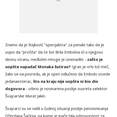
Znamo da je Rajković "specijalista" za penale tako da je
uspio da "pročita" da će šut Brila Emboloa ići u njegovu
desnu stranu, međutim mnoge je iznenadilo -
zašto je
uopšte napadač Monaka šutirao?
Igrao je vrlo loš meč,
žalio se na povredu, ali je opet odlučeno da Embolo izvede
jedanaesterac,
što na kraju nije uopšte ni bio dio
dogovora
- otkrio je novinarima poslije susreta selektor
Švajcarske Murat Jakin.
Švajcarci su se našli u čudnoj situaciji poslije penzionisanja
Džerdana Šaćirija, na kome je inače bila odgovornost za