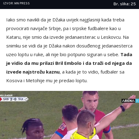
IZVOR: MN PRESS
Br. slika: 25
Iako smo navikli da je Džaka uvijek najglasniji kada treba
provocirati navijače Srbije, pa i srpske fudbalere kao u
Kataru, nije smio da izvede jedanaesterac u Leskovcu. Na
snimku se vidi da je Džaka nakon dosuđenog jedanaesterca
uzeo loptu u ruke, ali nije bio potpuno siguran u sebe.
Tada
je vidio da mu prilazi Bril Embolo i da traži od njega da
izvede najstrožu kaznu
, a kada je to vidio, fudbaler sa
Kosova i Metohije mu je predao loptu.