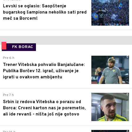
Levski se oglasio: Saopštenje
bugarskog šampiona nekoliko sati pred
meč sa Borcem!
FK BORAC
0
Pre 6 h
Trener Vitebska pohvalio Banjalučane:
Publika Borčev 12. igrač, uživanje je
igrati u ovakvom ambijentu
0
Pre 7 h
Srbin iz redova Vitebska o porazu od
Borca: Crveni karton nas je poremetio,
ali ide revanš - ništa još nije gotovo
0