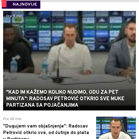
NAJNOVIJE
0
Pre 9 min
"KAD IM KAŽEMO KOLIKO NUDIMO, ODU ZA PET
MINUTA": RADOSAV PETROVIĆ OTKRIO SVE MUKE
PARTIZANA SA POJAČANJIMA
0
Pre 38 min
"Dugujem vam objašnjenje": Radosav
Petrović otkrio sve, od ćutnje do plata