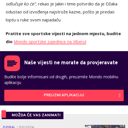
odlučuje ko će",
rekao je Jakin i time potvrdio da je Džaka
odustao od izvođenja najstrože kazne, pošto je predao
loptu u ruke svom napadaču.
Pratite sve sportske vijesti na jednom mjestu, budite
dio
Mondo sportske zajednice na Viberu!
Naše vijesti ne morate da provjeravate
Budite bolje informisani od drugih, preuzmite Mondo mobilnu
aplikaciju
PREUZMI APLIKACIJU
MOŽDA ĆE VAS ZANIMATI
0
FUDBAL
11.10.2024.
|