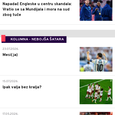
Napadač Engleske u centru skandala:
Vratio se sa Mundijala i mora na sud
zbog tuče
KOLUMNA - NEBOJŠA ŠATARA
0
23.07.2026.
Mesi(ja)
2
15.07.2026.
Ipak valja bez kralja?
0
17.05.2026.