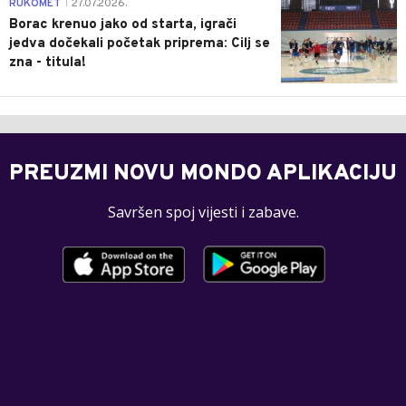
0
RUKOMET
27.07.2026.
|
Borac krenuo jako od starta, igrači
jedva dočekali početak priprema: Cilj se
zna - titula!
PREUZMI NOVU MONDO APLIKACIJU
Savršen spoj vijesti i zabave.