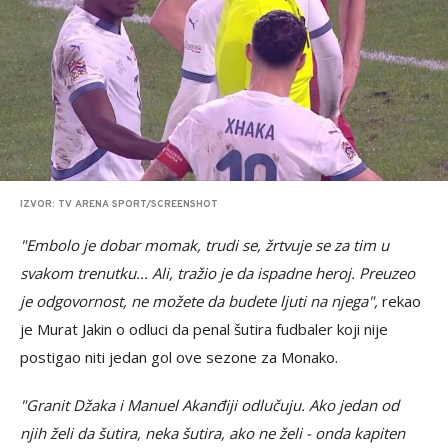
IZVOR: TV ARENA SPORT/SCREENSHOT
"Embolo je dobar momak, trudi se, žrtvuje se za tim u
svakom trenutku... Ali, tražio je da ispadne heroj. Preuzeo
je odgovornost, ne možete da budete ljuti na njega",
rekao
je Murat Jakin o odluci da penal šutira fudbaler koji nije
postigao niti jedan gol ove sezone za Monako.
"Granit Džaka i Manuel Akanđiji odlučuju. Ako jedan od
njih želi da šutira, neka šutira, ako ne želi - onda kapiten