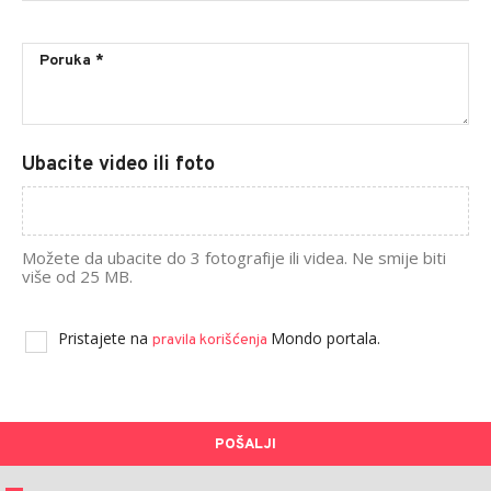
Ubacite video ili foto
Možete da ubacite do 3 fotografije ili videa. Ne smije biti
više od 25 MB.
Pristajete na
Mondo portala.
pravila korišćenja
POŠALJI