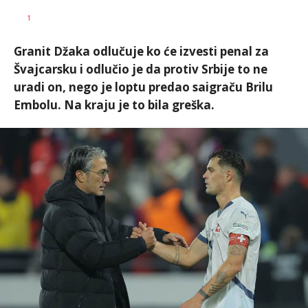
Dragan
AUTOR
1
Šutvić
Granit Džaka odlučuje ko će izvesti penal za
Švajcarsku i odlučio je da protiv Srbije to ne
uradi on, nego je loptu predao saigraču Brilu
Embolu. Na kraju je to bila greška.