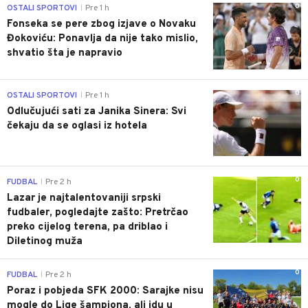
0
OSTALI SPORTOVI
Pre 1 h
|
Fonseka se pere zbog izjave o Novaku
Đokoviću: Ponavlja da nije tako mislio,
shvatio šta je napravio
0
OSTALI SPORTOVI
Pre 1 h
|
Odlučujući sati za Janika Sinera: Svi
čekaju da se oglasi iz hotela
0
FUDBAL
Pre 2 h
|
Lazar je najtalentovaniji srpski
fudbaler, pogledajte zašto: Pretrčao
preko cijelog terena, pa driblao i
Diletinog muža
0
FUDBAL
Pre 2 h
|
Poraz i pobjeda SFK 2000: Sarajke nisu
mogle do Lige šampiona, ali idu u