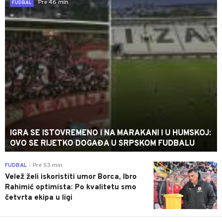
Pre 46 min
FUDBAL
IGRA SE ISTOVREMENO I NA MARAKANI I U HUMSKOJ:
OVO SE RIJETKO DOGAĐA U SRPSKOM FUDBALU
0
FUDBAL
Pre 53 min
|
Velež želi iskoristiti umor Borca, Ibro
Rahimić optimista: Po kvalitetu smo
četvrta ekipa u ligi