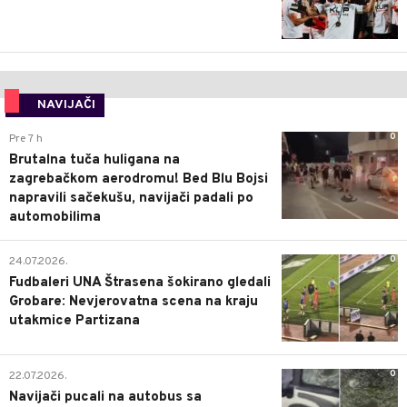
NAVIJAČI
0
Pre 7 h
Brutalna tuča huligana na
zagrebačkom aerodromu! Bed Blu Bojsi
napravili sačekušu, navijači padali po
automobilima
0
24.07.2026.
Fudbaleri UNA Štrasena šokirano gledali
Grobare: Nevjerovatna scena na kraju
utakmice Partizana
0
22.07.2026.
Navijači pucali na autobus sa