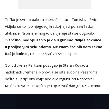
Teško je sve to palo i treneru Pazaraca Tomislavu Siviću.
Vidjelo se to i po njegovoj kratkoj izjavi po završetku
utakmice. Ni on nije mogao da vjeruje šta se dogodilo.
"
Strašno, nedopustivo je da izgubimo dvije utakmice
u posljednjim sekundama. Ne znam šta bih vam rekao.
Baš je bolno
", rekao je Sivić za Arenu sport.
Gol odluke za Partizan postigao je Stefan Kovač u
nadoknadi vremena. Ponovila se ista sudbina Pazarcima,
pošto su prije oko dvije nedjelje izgubili od Napretka u
Kruševcu sa 2:1 tako što je Filip Krstić dao gol u 92. minutu.