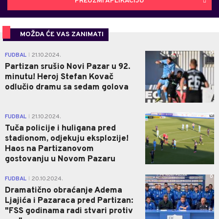
PREUZMI APLIKACIJU
MOŽDA ĆE VAS ZANIMATI
0
FUDBAL
21.10.2024.
|
Partizan srušio Novi Pazar u 92.
minutu! Heroj Stefan Kovač
odlučio dramu sa sedam golova
0
FUDBAL
21.10.2024.
|
Tuča policije i huligana pred
stadionom, odjekuju eksplozije!
Haos na Partizanovom
gostovanju u Novom Pazaru
0
FUDBAL
20.10.2024.
|
Dramatično obraćanje Adema
Ljajića i Pazaraca pred Partizan:
"FSS godinama radi stvari protiv