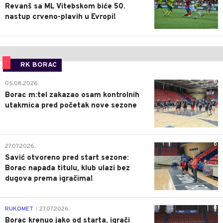
Revanš sa ML Vitebskom biće 50.
nastup crveno-plavih u Evropi!
RK BORAC
0
05.08.2026.
Borac m:tel zakazao osam kontrolnih
utakmica pred početak nove sezone
0
27.07.2026.
Savić otvoreno pred start sezone:
Borac napada titulu, klub ulazi bez
dugova prema igračima!
0
RUKOMET
27.07.2026.
|
Borac krenuo jako od starta, igrači