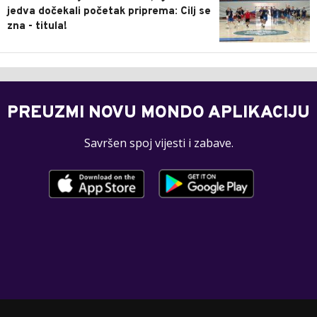
jedva dočekali početak priprema: Cilj se
zna - titula!
PREUZMI NOVU MONDO APLIKACIJU
Savršen spoj vijesti i zabave.