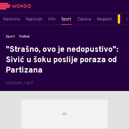
Naslovna
Najnovije
Info
Sport
Zabava
Magazin
M
Sport
Fudbal
"Strašno, ovo je nedopustivo":
Sivić u šoku poslije poraza od
Partizana
21.10.2024. / 18:17