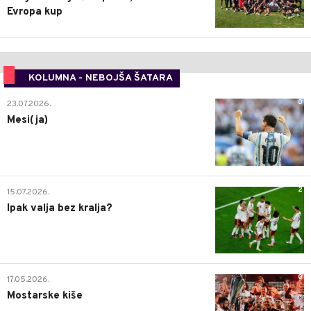
Evropa kup
KOLUMNA - NEBOJŠA ŠATARA
0
23.07.2026.
Mesi(ja)
2
15.07.2026.
Ipak valja bez kralja?
0
17.05.2026.
Mostarske kiše