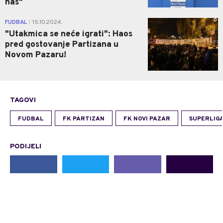
nas"
0
FUDBAL
15.10.2024.
|
"Utakmica se neće igrati": Haos
pred gostovanje Partizana u
Novom Pazaru!
TAGOVI
FUDBAL
FK PARTIZAN
FK NOVI PAZAR
SUPERLIGA
PODIJELI