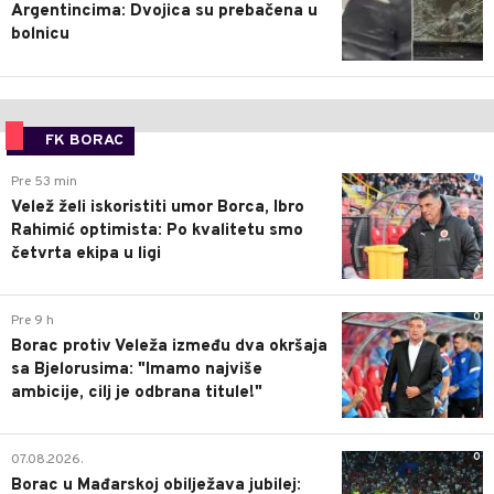
Argentincima: Dvojica su prebačena u
bolnicu
FK BORAC
0
Pre 53 min
Velež želi iskoristiti umor Borca, Ibro
Rahimić optimista: Po kvalitetu smo
četvrta ekipa u ligi
0
Pre 9 h
Borac protiv Veleža između dva okršaja
sa Bjelorusima: "Imamo najviše
ambicije, cilj je odbrana titule!"
0
07.08.2026.
Borac u Mađarskoj obilježava jubilej: