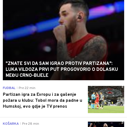
"ZNATE SVI DA SAM IGRAO PROTIV PARTIZANA":
LUKA VILDOZA PRVI PUT PROGOVORIO O DOLASKU
MEĐU CRNO-BIJELE
0
FUDBAL
Pre 22 min
|
Partizan igra za Evropu i za gašenje
požara u klubu: Tobol mora da padne u
Humskoj, evo gdje je TV prenos
0
KOŠARKA
Pre 28 min
|