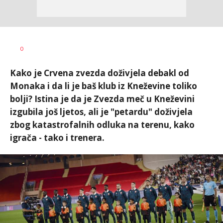
Nebojša
AUTOR
0
Šatara
Kako je Crvena zvezda doživjela debakl od
Monaka i da li je baš klub iz Kneževine toliko
bolji? Istina je da je Zvezda meč u Kneževini
izgubila još ljetos, ali je "petardu" doživjela
zbog katastrofalnih odluka na terenu, kako
igrača - tako i trenera.