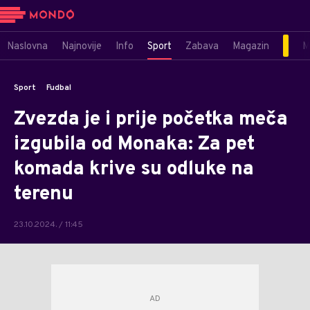
Naslovna
Najnovije
Info
Sport
Zabava
Magazin
M
Sport
Fudbal
Zvezda je i prije početka meča
izgubila od Monaka: Za pet
komada krive su odluke na
terenu
23.10.2024. / 11:45