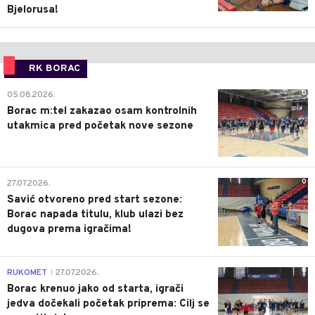
Bjelorusa!
RK BORAC
0
05.08.2026.
Borac m:tel zakazao osam kontrolnih
utakmica pred početak nove sezone
0
27.07.2026.
Savić otvoreno pred start sezone:
Borac napada titulu, klub ulazi bez
dugova prema igračima!
0
RUKOMET
27.07.2026.
|
Borac krenuo jako od starta, igrači
jedva dočekali početak priprema: Cilj se