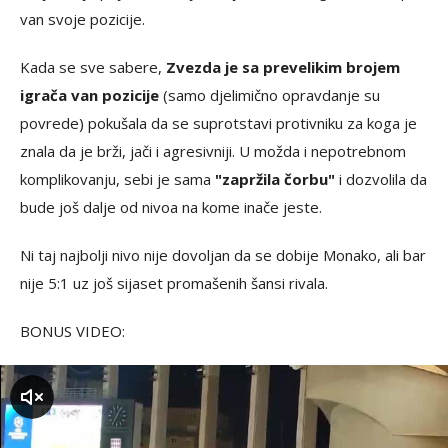
van svoje pozicije.
Kada se sve sabere,
Zvezda je sa prevelikim brojem
igrača van pozicije
(samo djelimično opravdanje su
povrede) pokušala da se suprotstavi protivniku za koga je
znala da je brži, jači i agresivniji. U možda i nepotrebnom
komplikovanju, sebi je sama
"zapržila čorbu"
i dozvolila da
bude još dalje od nivoa na kome inače jeste.
Ni taj najbolji nivo nije dovoljan da se dobije Monako, ali bar
nije 5:1 uz još sijaset promašenih šansi rivala.
BONUS VIDEO:
zvuk