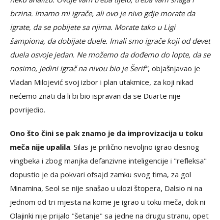
brzina. Imamo mi igrače, ali ovo je nivo gdje morate da
igrate, da se pobijete sa njima. Morate tako u Ligi
šampiona, da dobijate duele. Imali smo igrače koji od devet
duela osvoje jedan. Ne možemo da dođemo do lopte, da se
nosimo, jedini igrač na nivou bio je Šerif"
, objašnjavao je
Vladan Milojević svoj izbor i plan utakmice, za koji nikad
nećemo znati da li bi bio ispravan da se Duarte nije
povrijedio.
Ono što čini se pak znamo je da improvizacija u toku
meča nije upalila
. Silas je prilično nevoljno igrao desnog
vingbeka i zbog manjka defanzivne inteligencije i "refleksa"
dopustio je da pokvari ofsajd zamku svog tima, za gol
Minamina, Seol se nije snašao u ulozi štopera, Dalsio ni na
jednom od tri mjesta na kome je igrao u toku meča, dok ni
Olajinki nije prijalo "šetanje" sa jedne na drugu stranu, opet