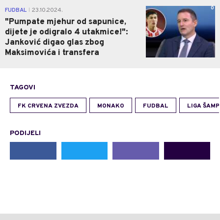
0
FUDBAL
23.10.2024.
|
"Pumpate mjehur od sapunice,
dijete je odigralo 4 utakmice!":
Janković digao glas zbog
Maksimovića i transfera
TAGOVI
FK CRVENA ZVEZDA
MONAKO
FUDBAL
LIGA ŠAM
PODIJELI