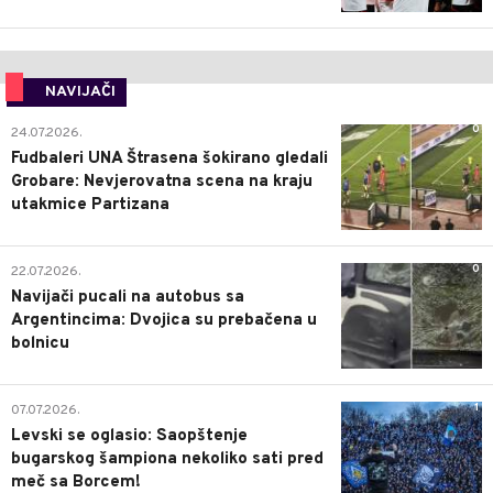
NAVIJAČI
0
24.07.2026.
Fudbaleri UNA Štrasena šokirano gledali
Grobare: Nevjerovatna scena na kraju
utakmice Partizana
0
22.07.2026.
Navijači pucali na autobus sa
Argentincima: Dvojica su prebačena u
bolnicu
1
07.07.2026.
Levski se oglasio: Saopštenje
bugarskog šampiona nekoliko sati pred
meč sa Borcem!