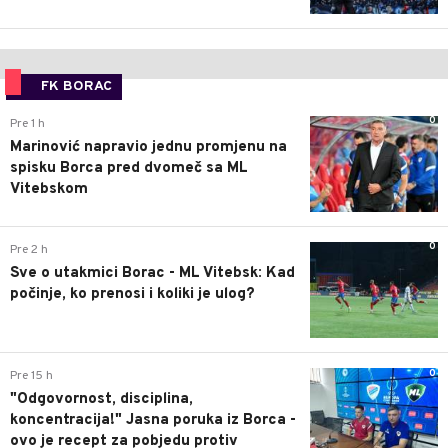
FK BORAC
0
Pre 1 h
Marinović napravio jednu promjenu na
spisku Borca pred dvomeč sa ML
Vitebskom
0
Pre 2 h
Sve o utakmici Borac - ML Vitebsk: Kad
počinje, ko prenosi i koliki je ulog?
0
Pre 15 h
"Odgovornost, disciplina,
koncentracija!" Jasna poruka iz Borca -
ovo je recept za pobjedu protiv