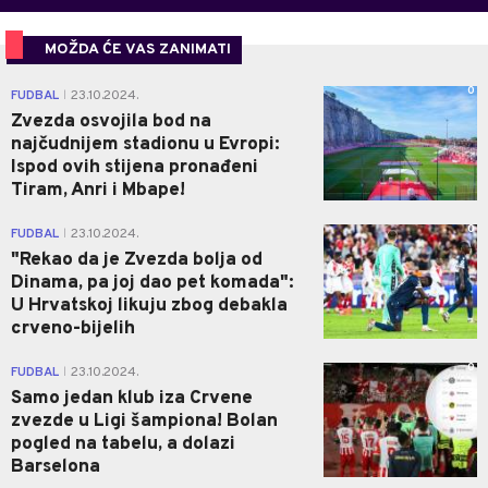
MOŽDA ĆE VAS ZANIMATI
0
FUDBAL
23.10.2024.
|
Zvezda osvojila bod na
najčudnijem stadionu u Evropi:
Ispod ovih stijena pronađeni
Tiram, Anri i Mbape!
0
FUDBAL
23.10.2024.
|
"Rekao da je Zvezda bolja od
Dinama, pa joj dao pet komada":
U Hrvatskoj likuju zbog debakla
crveno-bijelih
0
FUDBAL
23.10.2024.
|
Samo jedan klub iza Crvene
zvezde u Ligi šampiona! Bolan
pogled na tabelu, a dolazi
Barselona