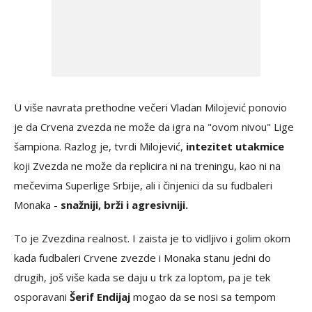
U više navrata prethodne večeri Vladan Milojević ponovio
je da Crvena zvezda ne može da igra na "ovom nivou" Lige
šampiona. Razlog je, tvrdi Milojević,
intezitet utakmice
koji Zvezda ne može da replicira ni na treningu, kao ni na
mečevima Superlige Srbije, ali i činjenici da su fudbaleri
Monaka -
snažniji, brži i agresivniji.
To je Zvezdina realnost. I zaista je to vidljivo i golim okom
kada fudbaleri Crvene zvezde i Monaka stanu jedni do
drugih, još više kada se daju u trk za loptom, pa je tek
osporavani
Šerif Endijaj
mogao da se nosi sa tempom