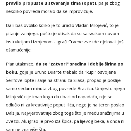
pravilo propuste u stvaranju tima (opet)
, pa je zbog
nekoliko povreda moralo da se improvizuje.
Da li baš ovoliko koliko je to uradio Vladan Milojević, to je
pitanje za njega, pošto je utisak da su sa svakom novom
instrukcijom i izmjenom - igrači Crvene zvezde djelovali još
ošamućenije.
Plan utakmice,
da se "zatvori" sredina i dobije širina po
boku
, gdje je Bruno Duarte trebalo da "kupi" osvojene
Šerifove lopte i šalje na stranu za Silasa, propao je poslije
samo sedam minuta zbog povrede Brazilca. Umjesto njega
Milojević nije imao koga da ubaci od napadača, nije se
odlučio ni za kreativnije poput Ilića, nego je na teren poslao
Dalsija. Najvjerovatnije zbog toga što je među snažnijima u
Zvezdi. Ali, igrao je prvo iza špica, pa lijevog beka, a onda ni
sam ne zna više šta.