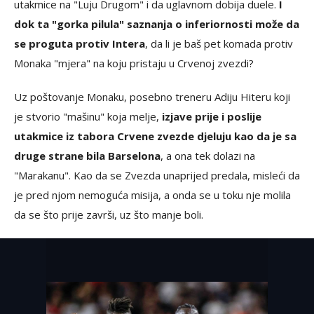
utakmice na "Luju Drugom" i da uglavnom dobija duele.
I
dok ta "gorka pilula" saznanja o inferiornosti može da
se proguta protiv Intera
, da li je baš pet komada protiv
Monaka "mjera" na koju pristaju u Crvenoj zvezdi?
Uz poštovanje Monaku, posebno treneru Adiju Hiteru koji
je stvorio "mašinu" koja melje,
izjave prije i poslije
utakmice iz tabora Crvene zvezde djeluju kao da je sa
druge strane bila Barselona
, a ona tek dolazi na
"Marakanu". Kao da se Zvezda unaprijed predala, misleći da
je pred njom nemoguća misija, a onda se u toku nje molila
da se što prije završi, uz što manje boli.