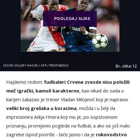
POGLEDAJ SLIKE
IZVOR: VALERY HACHE / AFP / PROFIMEDIA
Br. slika: 12
Hajdemo redom:
fudbaleri Crvene zvezde nisu položili
meč igrački, kamoli karakterno
, kao nikad do sada u
karijeri zakazao je trener Vladan Milojević koji je napravio
veliki broj grešaka u koracima
, možda i u želji da
impresionira Adija Hitera koji mu je, po sopstvenom
priznanju, promijenio poglede na fudbal, a ako se još malo
zagrebe ispod povriše - biće jasno i da je
rukovodstvo