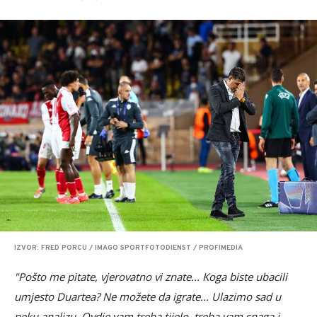
IZVOR: FRED PORCU / IMAGO SPORTFOTODIENST / PROFIMEDIA
"Pošto me pitate, vjerovatno vi znate... Koga biste ubacili
umjesto Duartea? Ne možete da igrate... Ulazimo sad u
neku analizu. Ovdje vam treba tijelo, treba vam snaga i