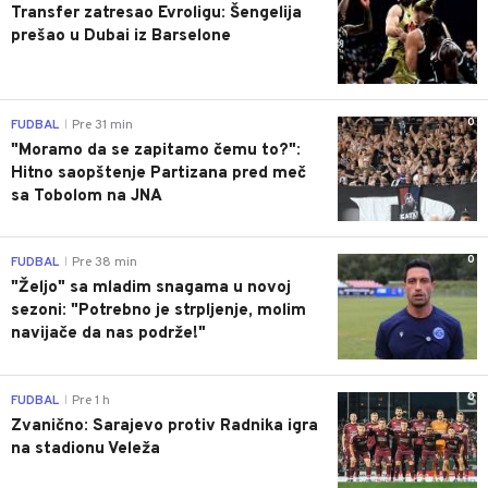
Transfer zatresao Evroligu: Šengelija
prešao u Dubai iz Barselone
0
FUDBAL
Pre 31 min
|
"Moramo da se zapitamo čemu to?":
Hitno saopštenje Partizana pred meč
sa Tobolom na JNA
0
FUDBAL
Pre 38 min
|
"Željo" sa mladim snagama u novoj
sezoni: "Potrebno je strpljenje, molim
navijače da nas podrže!"
0
FUDBAL
Pre 1 h
|
Zvanično: Sarajevo protiv Radnika igra
na stadionu Veleža