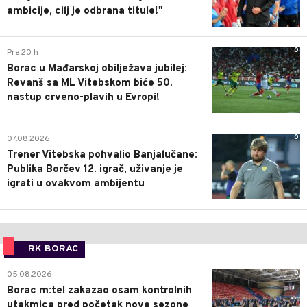
ambicije, cilj je odbrana titule!"
0
Pre 20 h
Borac u Mađarskoj obilježava jubilej:
Revanš sa ML Vitebskom biće 50.
nastup crveno-plavih u Evropi!
0
07.08.2026.
Trener Vitebska pohvalio Banjalučane:
Publika Borčev 12. igrač, uživanje je
igrati u ovakvom ambijentu
RK BORAC
0
05.08.2026.
Borac m:tel zakazao osam kontrolnih
utakmica pred početak nove sezone