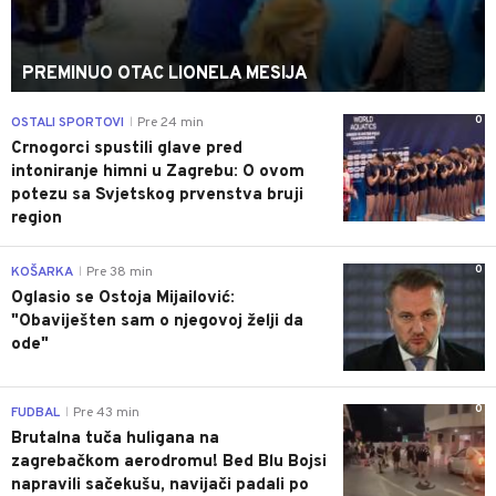
PREMINUO OTAC LIONELA MESIJA
0
OSTALI SPORTOVI
Pre 24 min
|
Crnogorci spustili glave pred
intoniranje himni u Zagrebu: O ovom
potezu sa Svjetskog prvenstva bruji
region
0
KOŠARKA
Pre 38 min
|
Oglasio se Ostoja Mijailović:
"Obaviješten sam o njegovoj želji da
ode"
0
FUDBAL
Pre 43 min
|
Brutalna tuča huligana na
zagrebačkom aerodromu! Bed Blu Bojsi
napravili sačekušu, navijači padali po