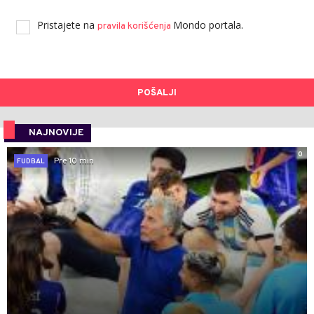
Pristajete na
Mondo portala.
pravila korišćenja
POŠALJI
NAJNOVIJE
0
Pre 10 min
FUDBAL