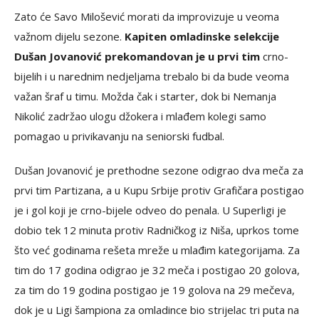
Zato će Savo Milošević morati da improvizuje u veoma
važnom dijelu sezone.
Kapiten omladinske selekcije
Dušan Jovanović prekomandovan je u prvi tim
crno-
bijelih i u narednim nedjeljama trebalo bi da bude veoma
važan šraf u timu. Možda čak i starter, dok bi Nemanja
Nikolić zadržao ulogu džokera i mlađem kolegi samo
pomagao u privikavanju na seniorski fudbal.
Dušan Jovanović je prethodne sezone odigrao dva meča za
prvi tim Partizana, a u Kupu Srbije protiv Grafičara postigao
je i gol koji je crno-bijele odveo do penala. U Superligi je
dobio tek 12 minuta protiv Radničkog iz Niša, uprkos tome
što već godinama rešeta mreže u mlađim kategorijama. Za
tim do 17 godina odigrao je 32 meča i postigao 20 golova,
za tim do 19 godina postigao je 19 golova na 29 mečeva,
dok je u Ligi šampiona za omladince bio strijelac tri puta na