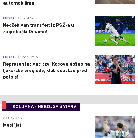
automobilima
0
FUDBAL
Pre 47 min
|
Neočekivan transfer: Iz PSŽ-a u
zagrebački Dinamo!
0
FUDBAL
Pre 51 min
|
Reprezentativac tzv. Kosova došao na
ljekarske preglede, klub odustao pred
potpis!
KOLUMNA - NEBOJŠA ŠATARA
0
23.07.2026.
Mesi(ja)