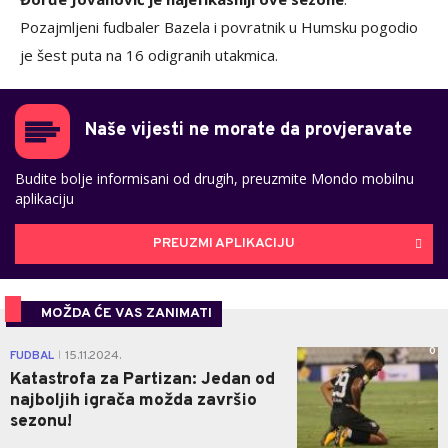
Pozajmljeni fudbaler Bazela i povratnik u Humsku pogodio
je šest puta na 16 odigranih utakmica.
Naše vijesti ne morate da provjeravate
Budite bolje informisani od drugih, preuzmite Mondo mobilnu
aplikaciju
PREUZMI APLIKACIJU
MOŽDA ĆE VAS ZANIMATI
0
FUDBAL
15.11.2024.
|
Katastrofa za Partizan: Jedan od
najboljih igrača možda završio
sezonu!