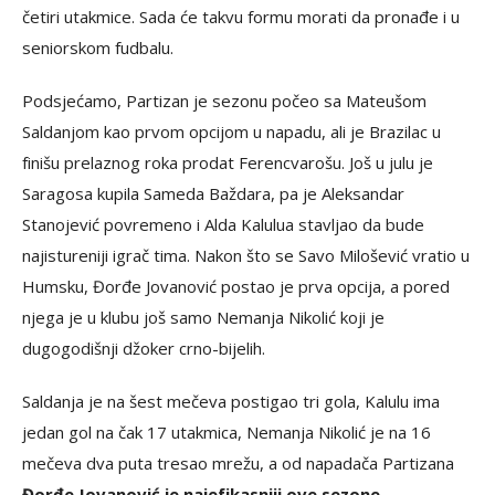
četiri utakmice. Sada će takvu formu morati da pronađe i u
seniorskom fudbalu.
Podsjećamo, Partizan je sezonu počeo sa Mateušom
Saldanjom kao prvom opcijom u napadu, ali je Brazilac u
finišu prelaznog roka prodat Ferencvarošu. Još u julu je
Saragosa kupila Sameda Baždara, pa je Aleksandar
Stanojević povremeno i Alda Kalulua stavljao da bude
najistureniji igrač tima. Nakon što se Savo Milošević vratio u
Humsku, Đorđe Jovanović postao je prva opcija, a pored
njega je u klubu još samo Nemanja Nikolić koji je
dugogodišnji džoker crno-bijelih.
Saldanja je na šest mečeva postigao tri gola, Kalulu ima
jedan gol na čak 17 utakmica, Nemanja Nikolić je na 16
mečeva dva puta tresao mrežu, a od napadača Partizana
Đorđe Jovanović je najefikasniji ove sezone
.