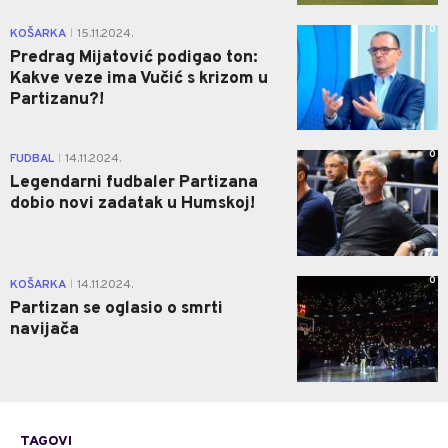
0
KOŠARKA
15.11.2024.
|
Predrag Mijatović podigao ton:
Kakve veze ima Vučić s krizom u
Partizanu?!
0
FUDBAL
14.11.2024.
|
Legendarni fudbaler Partizana
dobio novi zadatak u Humskoj!
0
KOŠARKA
14.11.2024.
|
Partizan se oglasio o smrti
navijača
TAGOVI