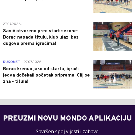
0
27.07.2026.
Savić otvoreno pred start sezone:
Borac napada titulu, klub ulazi bez
dugova prema igračima!
0
RUKOMET
27.07.2026.
|
Borac krenuo jako od starta, igrači
jedva dočekali početak priprema: Cilj se
zna - titula!
PREUZMI NOVU MONDO APLIKACIJU
Savršen spoj vijesti i zabave.