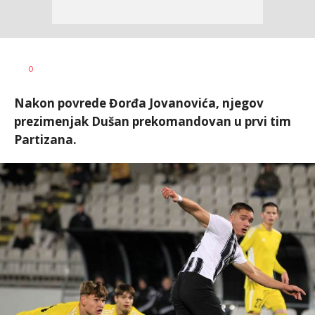
Bojan
AUTOR
0
Jakovljević
Nakon povrede Đorđa Jovanovića, njegov
prezimenjak Dušan prekomandovan u prvi tim
Partizana.