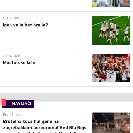
2
15.07.2026.
Ipak valja bez kralja?
0
17.05.2026.
Mostarske kiše
NAVIJAČI
0
Pre 43 min
Brutalna tuča huligana na
zagrebačkom aerodromu! Bed Blu Bojsi