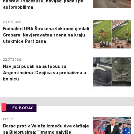
napravili sačekušu, navijači padali po
automobilima
0
24.07.2026.
Fudbaleri UNA Štrasena šokirano gledali
Grobare: Nevjerovatna scena na kraju
utakmice Partizana
0
22.07.2026.
Navijači pucali na autobus sa
Argentincima: Dvojica su prebačena u
bolnicu
FK BORAC
0
Pre 1 h
Borac protiv Veleža između dva okršaja
sa Bjelorusima: "Imamo najviše