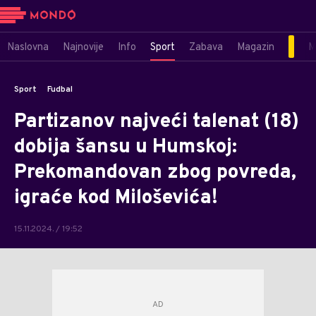
Naslovna
Najnovije
Info
Sport
Zabava
Magazin
M
Sport
Fudbal
Partizanov najveći talenat (18)
dobija šansu u Humskoj:
Prekomandovan zbog povreda,
igraće kod Miloševića!
15.11.2024. / 19:52