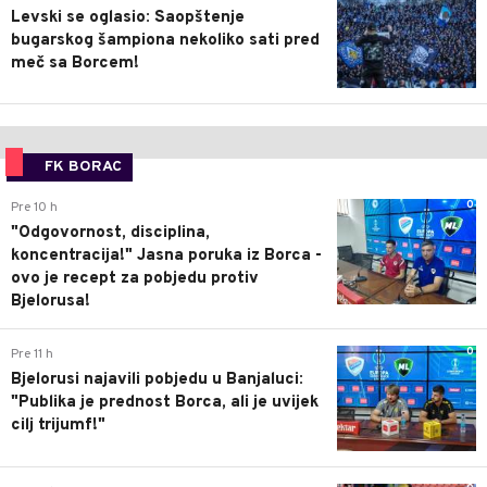
Levski se oglasio: Saopštenje
bugarskog šampiona nekoliko sati pred
meč sa Borcem!
FK BORAC
0
Pre 10 h
"Odgovornost, disciplina,
koncentracija!" Jasna poruka iz Borca -
ovo je recept za pobjedu protiv
Bjelorusa!
0
Pre 11 h
Bjelorusi najavili pobjedu u Banjaluci:
"Publika je prednost Borca, ali je uvijek
cilj trijumf!"