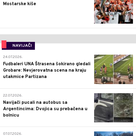
Mostarske kiše
NAVIJAČI
0
24.07.2026.
Fudbaleri UNA Štrasena šokirano gledali
Grobare: Nevjerovatna scena na kraju
utakmice Partizana
0
22.07.2026.
Navijači pucali na autobus sa
Argentincima: Dvojica su prebačena u
bolnicu
1
07.07.2026.