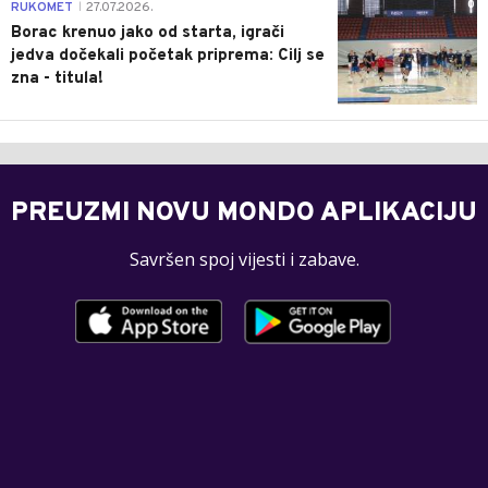
0
RUKOMET
27.07.2026.
|
Borac krenuo jako od starta, igrači
jedva dočekali početak priprema: Cilj se
zna - titula!
PREUZMI NOVU MONDO APLIKACIJU
Savršen spoj vijesti i zabave.