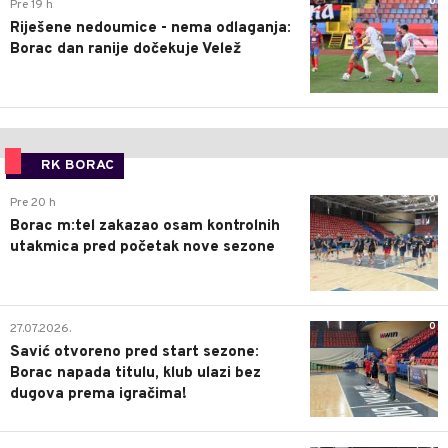
0
Pre 19 h
Riješene nedoumice - nema odlaganja:
Borac dan ranije dočekuje Velež
RK BORAC
0
Pre 20 h
Borac m:tel zakazao osam kontrolnih
utakmica pred početak nove sezone
0
27.07.2026.
Savić otvoreno pred start sezone:
Borac napada titulu, klub ulazi bez
dugova prema igračima!