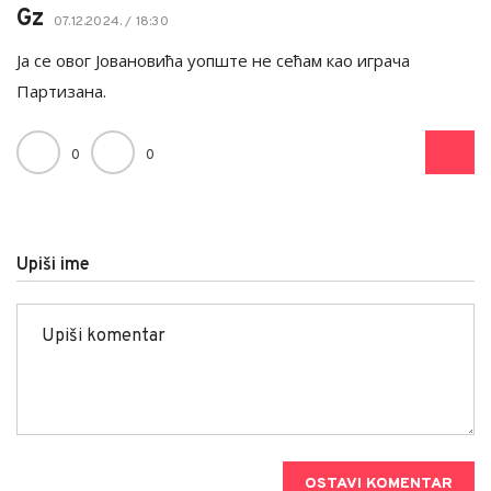
Gz
07.12.2024. / 18:30
Ја се овог Јовановића уопште не сећам као играча
Партизана.
0
0
Upiši ime
OSTAVI KOMENTAR