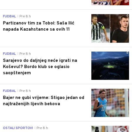
0
FUDBAL
Pre 8 h
|
Partizanov tim za Tobol: Saša Ilić
napada Kazahstance sa ovih 11
0
FUDBAL
Pre 8 h
|
Sarajevo do daljnjeg neće igrati na
Koševu!? Bordo klub se oglasio
saopštenjem
0
FUDBAL
Pre 8 h
|
Bajer ne gubi vrijeme: Stigao jedan od
najtraženijih lijevih bekova
0
OSTALI SPORTOVI
Pre 8 h
|