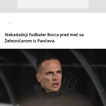
Bojan
AUTOR
1
Jakovljević
Nekadašnji fudbaler Borca pred meč sa
Železničarom iz Pančeva.