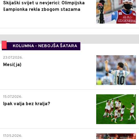
Skijaški svijet u nevjerici: Olimpijska
šampionka rekla zbogom stazama
KOLUMNA - NEBOJŠA ŠATARA
0
23.07.2026.
Mesi(ja)
2
15.07.2026.
Ipak valja bez kralja?
0
17.05.2026.