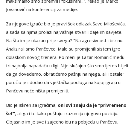
maksimalno smo spremni i fokusirani...", rekao je Marko
Jovanović na konferenciji za medije.
Za njegove igrače bio je pravi šok odlazak Save Miloševića,
a sada sa njima prolazi najvažnije stvari i daje im savjete.
Na šta im je ukazao prije svega? "Na agresivnost i brzinu.
Analizirali smo Pančevce. Malo su promijenili sistem igre
dolaskom novog trenera. Po meni je Lazar Romanić među
tri najbolja napadača u ligi. Nije slučajno što smo ljetos htjeli
da ga dovedemo, obratićemo pažnju na njega, ali i ostale",
poručio je i dodao da vještačka podloga na kojoj igraju u
Pančevu neće ništa promijeniti.
Bio je iskren sa igračima,
oni svi znaju da je "privremeno
šef"
, ali ga i te kako poštuju i razumiju njegovu poziciju.
Objasnio im je sve i zajedno idu na pobjedu u Pančevu.