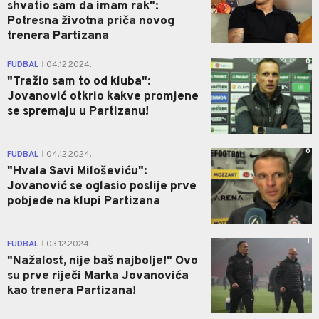
shvatio sam da imam rak":
Potresna životna priča novog
trenera Partizana
0
FUDBAL
04.12.2024.
|
"Tražio sam to od kluba":
Jovanović otkrio kakve promjene
se spremaju u Partizanu!
0
FUDBAL
04.12.2024.
|
"Hvala Savi Miloševiću":
Jovanović se oglasio poslije prve
pobjede na klupi Partizana
1
FUDBAL
03.12.2024.
|
"Nažalost, nije baš najbolje!" Ovo
su prve riječi Marka Jovanovića
kao trenera Partizana!