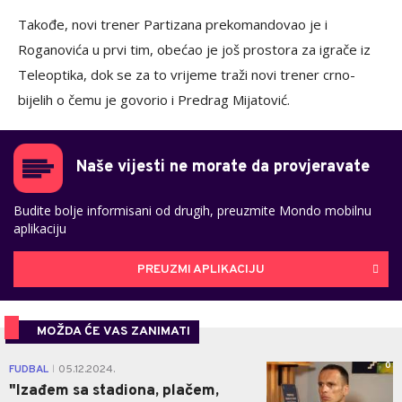
Takođe, novi trener Partizana prekomandovao je i
Roganovića u prvi tim, obećao je još prostora za igrače iz
Teleoptika, dok se za to vrijeme traži novi trener crno-
bijelih o čemu je govorio i Predrag Mijatović.
Naše vijesti ne morate da provjeravate
Budite bolje informisani od drugih, preuzmite Mondo mobilnu
aplikaciju
PREUZMI APLIKACIJU
MOŽDA ĆE VAS ZANIMATI
0
FUDBAL
05.12.2024.
|
"Izađem sa stadiona, plačem,