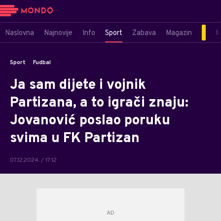
Naslovna
Najnovije
Info
Sport
Zabava
Magazin
M
Sport
Fudbal
Ja sam dijete i vojnik
Partizana, a to igrači znaju:
Jovanović poslao poruku
svima u FK Partizan
07.12.2024. / 17:12