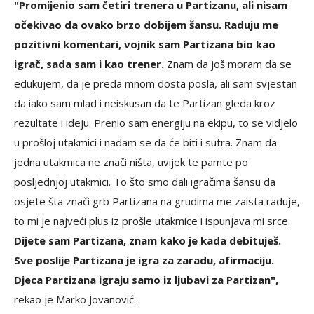
"Promijenio sam četiri trenera u Partizanu, ali nisam
očekivao da ovako brzo dobijem šansu. Raduju me
pozitivni komentari, vojnik sam Partizana bio kao
igrač, sada sam i kao trener.
Znam da još moram da se
edukujem, da je preda mnom dosta posla, ali sam svjestan
da iako sam mlad i neiskusan da te Partizan gleda kroz
rezultate i ideju. Prenio sam energiju na ekipu, to se vidjelo
u prošloj utakmici i nadam se da će biti i sutra. Znam da
jedna utakmica ne znači ništa, uvijek te pamte po
posljednjoj utakmici. To što smo dali igračima šansu da
osjete šta znači grb Partizana na grudima me zaista raduje,
to mi je najveći plus iz prošle utakmice i ispunjava mi srce.
Dijete sam Partizana, znam kako je kada debituješ.
Sve poslije Partizana je igra za zaradu, afirmaciju.
Djeca Partizana igraju samo iz ljubavi za Partizan",
rekao je Marko Jovanović.