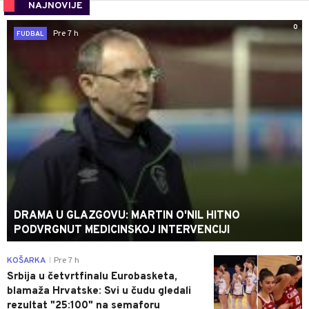
NAJNOVIJE
0
Pre 7 h
FUDBAL
DRAMA U GLAZGOVU: MARTIN O'NIL HITNO
PODVRGNUT MEDICINSKOJ INTERVENCIJI
0
KOŠARKA
Pre 7 h
|
Srbija u četvrtfinalu Eurobasketa,
blamaža Hrvatske: Svi u čudu gledali
rezultat "25:100" na semaforu