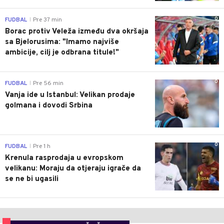
0
FUDBAL
Pre 37 min
|
Borac protiv Veleža između dva okršaja
sa Bjelorusima: "Imamo najviše
ambicije, cilj je odbrana titule!"
0
FUDBAL
Pre 56 min
|
Vanja ide u Istanbul: Velikan prodaje
golmana i dovodi Srbina
0
FUDBAL
Pre 1 h
|
Krenula rasprodaja u evropskom
velikanu: Moraju da otjeraju igrače da
se ne bi ugasili