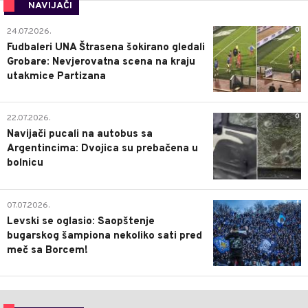
NAVIJAČI
0
24.07.2026.
Fudbaleri UNA Štrasena šokirano gledali
Grobare: Nevjerovatna scena na kraju
utakmice Partizana
0
22.07.2026.
Navijači pucali na autobus sa
Argentincima: Dvojica su prebačena u
bolnicu
1
07.07.2026.
Levski se oglasio: Saopštenje
bugarskog šampiona nekoliko sati pred
meč sa Borcem!