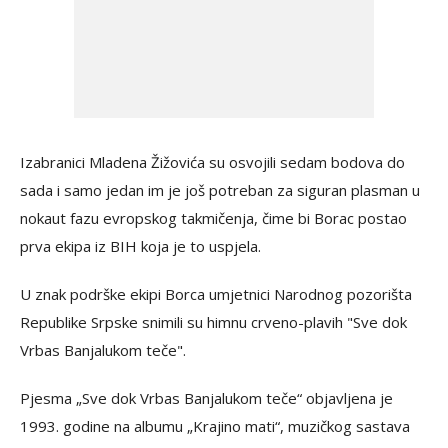
Izabranici Mladena Žižovića su osvojili sedam bodova do
sada i samo jedan im je još potreban za siguran plasman u
nokaut fazu evropskog takmičenja, čime bi Borac postao
prva ekipa iz BIH koja je to uspjela.
U znak podrške ekipi Borca umjetnici Narodnog pozorišta
Republike Srpske snimili su himnu crveno-plavih "Sve dok
Vrbas Banjalukom teče".
Pjesma „Sve dok Vrbas Banjalukom teče“ objavljena je
1993. godine na albumu „Krajino mati“, muzičkog sastava