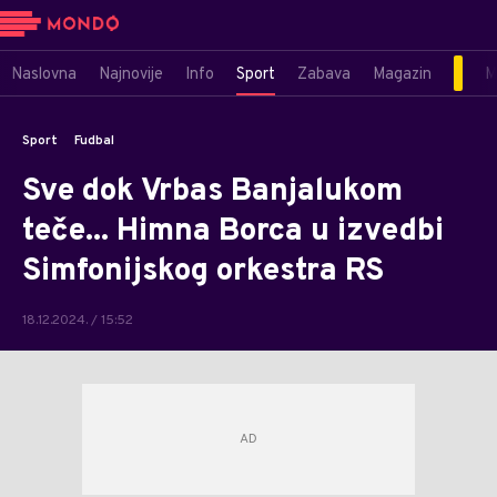
Naslovna
Najnovije
Info
Sport
Zabava
Magazin
M
Sport
Fudbal
Sve dok Vrbas Banjalukom
teče... Himna Borca u izvedbi
Simfonijskog orkestra RS
18.12.2024. / 15:52