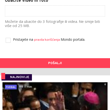
Ubacite video ili foto
Možete da ubacite do 3 fotografije ili videa. Ne smije biti
više od 25 MB.
Pristajete na
Mondo portala.
pravila korišćenja
POŠALJI
NAJNOVIJE
0
Pre 11 min
FUDBAL