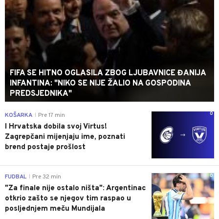
FIFA SE HITNO OGLASILA ZBOG LJUBAVNICE ĐANIJA
INFANTINA: "NIKO SE NIJE ŽALIO NA GOSPODINA
PREDSJEDNIKA"
0
KOŠARKA
Pre 17 min
|
I Hrvatska dobila svoj Virtus!
Zagrepčani mijenjaju ime, poznati
brend postaje prošlost
0
FUDBAL
Pre 32 min
|
"Za finale nije ostalo ništa": Argentinac
otkrio zašto se njegov tim raspao u
posljednjem meču Mundijala