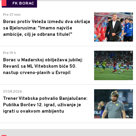
FK BORAC
0
Pre 37 min
Borac protiv Veleža između dva okršaja
sa Bjelorusima: "Imamo najviše
ambicije, cilj je odbrana titule!"
0
Pre 19 h
Borac u Mađarskoj obilježava jubilej:
Revanš sa ML Vitebskom biće 50.
nastup crveno-plavih u Evropi!
0
07.08.2026.
Trener Vitebska pohvalio Banjalučane:
Publika Borčev 12. igrač, uživanje je
igrati u ovakvom ambijentu