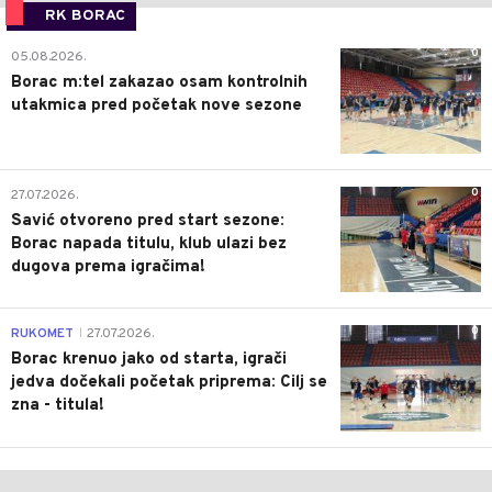
RK BORAC
0
05.08.2026.
Borac m:tel zakazao osam kontrolnih
utakmica pred početak nove sezone
0
27.07.2026.
Savić otvoreno pred start sezone:
Borac napada titulu, klub ulazi bez
dugova prema igračima!
0
RUKOMET
27.07.2026.
|
Borac krenuo jako od starta, igrači
jedva dočekali početak priprema: Cilj se
zna - titula!