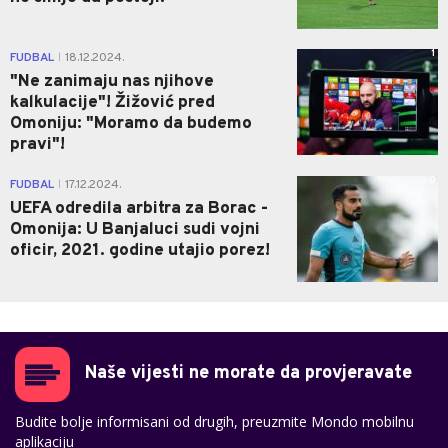
1
FUDBAL
18.12.2024.
|
"Ne zanimaju nas njihove
kalkulacije"! Žižović pred
Omoniju: "Moramo da budemo
pravi"!
0
FUDBAL
17.12.2024.
|
UEFA odredila arbitra za Borac -
Omonija: U Banjaluci sudi vojni
oficir, 2021. godine utajio porez!
Naše vijesti ne morate da provjeravate
Budite bolje informisani od drugih, preuzmite Mondo mobilnu
aplikaciju