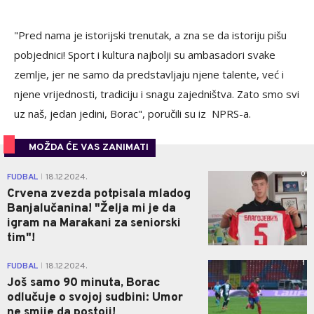
"Pred nama je istorijski trenutak, a zna se da istoriju pišu
pobjednici! Sport i kultura najbolji su ambasadori svake
zemlje, jer ne samo da predstavljaju njene talente, već i
njene vrijednosti, tradiciju i snagu zajedništva. Zato smo svi
uz naš, jedan jedini, Borac", poručili su iz NPRS-a.
MOŽDA ĆE VAS ZANIMATI
0
FUDBAL
18.12.2024.
|
Crvena zvezda potpisala mladog
Banjalučanina! "Želja mi je da
igram na Marakani za seniorski
tim"!
1
FUDBAL
18.12.2024.
|
Još samo 90 minuta, Borac
odlučuje o svojoj sudbini: Umor
ne smije da postoji!