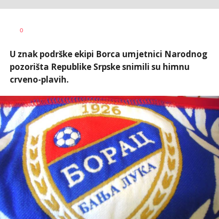
Haris
AUTOR
0
Krhalić
U znak podrške ekipi Borca umjetnici Narodnog
pozorišta Republike Srpske snimili su himnu
crveno-plavih.