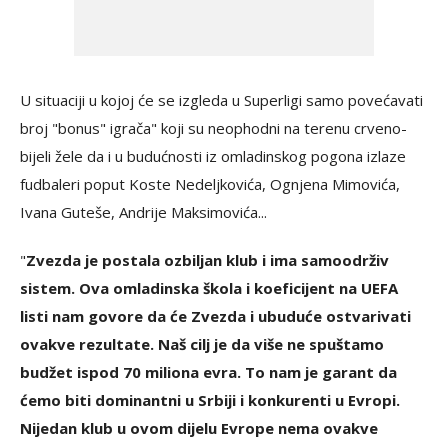
U situaciji u kojoj će se izgleda u Superligi samo povećavati
broj "bonus" igrača" koji su neophodni na terenu crveno-
bijeli žele da i u budućnosti iz omladinskog pogona izlaze
fudbaleri poput Koste Nedeljkovića, Ognjena Mimovića,
Ivana Guteše, Andrije Maksimovića...
"
Zvezda je postala ozbiljan klub i ima samoodrživ
sistem. Ova omladinska škola i koeficijent na UEFA
listi nam govore da će Zvezda i ubuduće ostvarivati
ovakve rezultate. Naš cilj je da više ne spuštamo
budžet ispod 70 miliona evra. To nam je garant da
ćemo biti dominantni u Srbiji i konkurenti u Evropi.
Nijedan klub u ovom dijelu Evrope nema ovakve