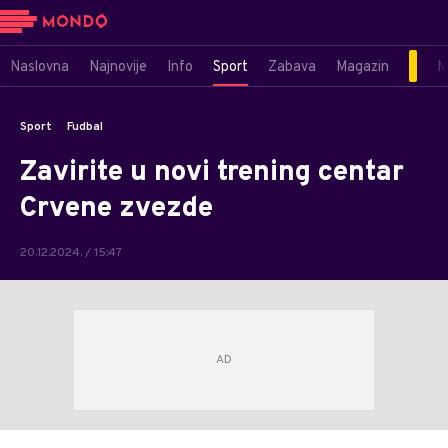
Naslovna
Najnovije
Info
Sport
Zabava
Magazin
M
Sport
Fudbal
Zavirite u novi trening centar
Crvene zvezde
20.12.2024. / 15:47