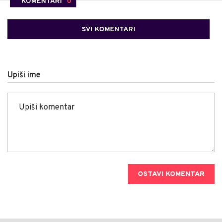
KOMENTARI
0
SVI KOMENTARI
Upiši ime
OSTAVI KOMENTAR