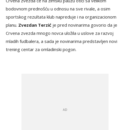
Crvena zvezda će na zimsku pauzu otići sa velikom
bodovnom prednošću u odnosu na sve rivale, a osim
sportskog rezultata klub napreduje i na organizacionom
planu.
Zvezdan Terzić
je pred novinarima govorio da je
Crvena zvezda mnogo novca uložila u uslove za razvoj
mladih fudbalera, a sada je novinarima predstavljen novi
trening centar za omladinski pogon.