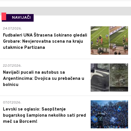
NAVIJAČI
0
24.07.2026.
Fudbaleri UNA Štrasena šokirano gledali
Grobare: Nevjerovatna scena na kraju
utakmice Partizana
0
22.07.2026.
Navijači pucali na autobus sa
Argentincima: Dvojica su prebačena u
bolnicu
1
07.07.2026.
Levski se oglasio: Saopštenje
bugarskog šampiona nekoliko sati pred
meč sa Borcem!