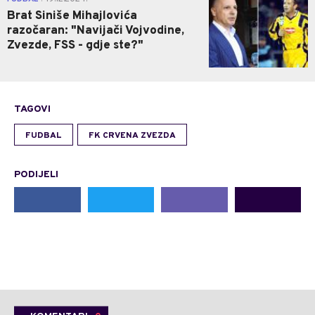
Brat Siniše Mihajlovića
razočaran: "Navijači Vojvodine,
Zvezde, FSS - gdje ste?"
TAGOVI
FUDBAL
FK CRVENA ZVEZDA
PODIJELI