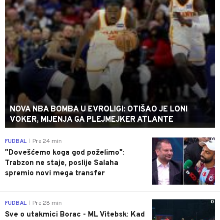
NOVA NBA BOMBA U EVROLIGI: OTIŠAO JE LONI
VOKER, MIJENJA GA PLEJMEJKER ATLANTE
0
FUDBAL
Pre 24 min
|
"Dovešćemo koga god poželimo":
Trabzon ne staje, poslije Salaha
spremio novi mega transfer
0
FUDBAL
Pre 28 min
|
Sve o utakmici Borac - ML Vitebsk: Kad