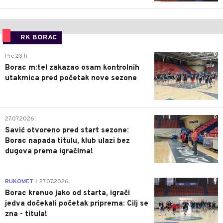
RK BORAC
0
Pre 23 h
Borac m:tel zakazao osam kontrolnih
utakmica pred početak nove sezone
0
27.07.2026.
Savić otvoreno pred start sezone:
Borac napada titulu, klub ulazi bez
dugova prema igračima!
0
RUKOMET
27.07.2026.
|
Borac krenuo jako od starta, igrači
jedva dočekali početak priprema: Cilj se
zna - titula!