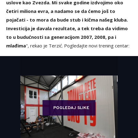
uslove kao Zvezda. Mi svake godine izdvojimo oko
četiri miliona evra, a nadamo se da ćemo još to
pojačati - to mora da bude stub i kičma našeg kluba.
Investicija je davala rezultate, a tek treba da vidimo
to u budućnosti sa generacijom 2007, 2008, pa i
mlađima
", rekao je Terzić. Pogledajte novi trening centar:
POGLEDAJ SLIKE