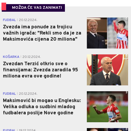
MOŽDA ĆE VAS ZANIMATI
0
FUDBAL
20.12.2024.
|
Zvezda ima ponude za trojicu
važnih igrača: "Rekli smo da je za
Maksimovića cijena 20 miliona"
0
KOŠARKA
20.12.2024.
|
Zvezdan Terzić otkrio sve o
finansijama: Zvezda zaradila 95
miliona evra ove godine!
3
FUDBAL
20.12.2024.
|
Maksimović bi mogao u Englesku:
Velika odluka o sudbini mladog
fudbalera poslije Nove godine
0
FUDBAL
19.12.2024.
|