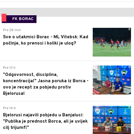
FK BORAC
0
Pre 28 min
Sve o utakmici Borac - ML Vitebsk: Kad
počinje, ko prenosi i koliki je ulog?
0
Pre 13 h
"Odgovornost, disciplina,
koncentracija!" Jasna poruka iz Borca -
ovo je recept za pobjedu protiv
Bjelorusa!
0
Pre 14 h
Bjelorusi najavili pobjedu u Banjaluci:
"Publika je prednost Borca, ali je uvijek
cilj trijumf!"