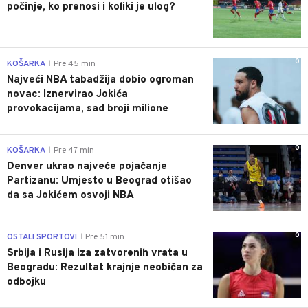
počinje, ko prenosi i koliki je ulog?
0
KOŠARKA
Pre 45 min
|
Najveći NBA tabadžija dobio ogroman
novac: Iznervirao Jokića
provokacijama, sad broji milione
0
KOŠARKA
Pre 47 min
|
Denver ukrao najveće pojačanje
Partizanu: Umjesto u Beograd otišao
da sa Jokićem osvoji NBA
0
OSTALI SPORTOVI
Pre 51 min
|
Srbija i Rusija iza zatvorenih vrata u
Beogradu: Rezultat krajnje neobičan za
odbojku