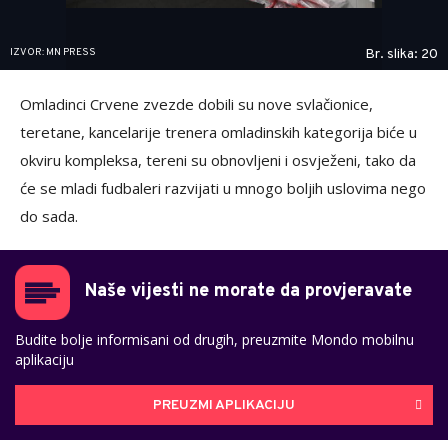
IZVOR: MN PRESS
Br. slika: 20
Omladinci Crvene zvezde dobili su nove svlačionice,
teretane, kancelarije trenera omladinskih kategorija biće u
okviru kompleksa, tereni su obnovljeni i osvježeni, tako da
će se mladi fudbaleri razvijati u mnogo boljih uslovima nego
do sada.
Naše vijesti ne morate da provjeravate
Budite bolje informisani od drugih, preuzmite Mondo mobilnu
aplikaciju
PREUZMI APLIKACIJU