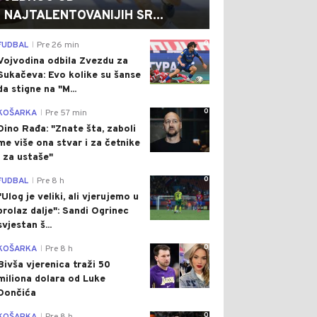
NAJTALENTOVANIJIH SR...
0
FUDBAL
Pre 26 min
|
Vojvodina odbila Zvezdu za
Sukačeva: Evo kolike su šanse
da stigne na "M...
0
KOŠARKA
Pre 57 min
|
Dino Rađa: "Znate šta, zaboli
me više ona stvar i za četnike
i za ustaše"
0
FUDBAL
Pre 8 h
|
"Ulog je veliki, ali vjerujemo u
prolaz dalje": Sandi Ogrinec
svjestan š...
0
KOŠARKA
Pre 8 h
|
Bivša vjerenica traži 50
miliona dolara od Luke
Dončića
0
|