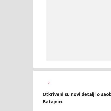
Nebojša
AUTOR
0
Šatara
Otkriveni su novi detalji o sao
Batajnici.