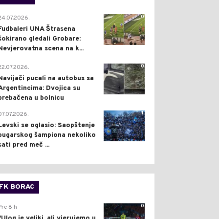
0
24.07.2026.
Fudbaleri UNA Štrasena
šokirano gledali Grobare:
Nevjerovatna scena na k...
0
22.07.2026.
Navijači pucali na autobus sa
Argentincima: Dvojica su
prebačena u bolnicu
1
07.07.2026.
Levski se oglasio: Saopštenje
bugarskog šampiona nekoliko
sati pred meč ...
FK BORAC
0
Pre 8 h
"Ulog je veliki, ali vjerujemo u