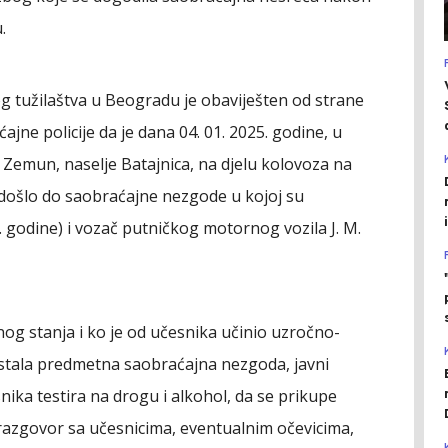
.
g tužilaštva u Beogradu je obaviješten od strane
ajne policije da je dana 04. 01. 2025. godine, u
Zemun, naselje Batajnica, na djelu kolovoza na
, došlo do saobraćajne nezgode u kojoj su
. godine) i vozač putničkog motornog vozila J. M.
čnog stanja i ko je od učesnika učinio uzročno-
astala predmetna saobraćajna nezgoda, javni
esnika testira na drogu i alkohol, da se prikupe
 razgovor sa učesnicima, eventualnim očevicima,