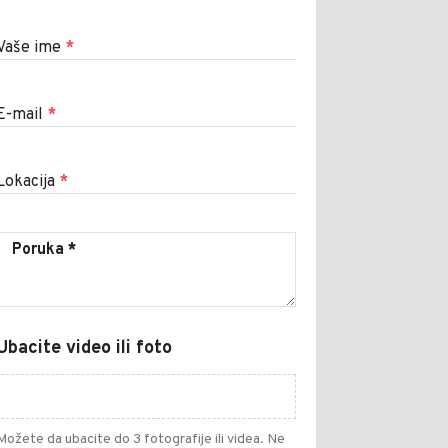
Vaše ime
*
E-mail
*
Lokacija
*
Ubacite video ili foto
Možete da ubacite do 3 fotografije ili videa. Ne