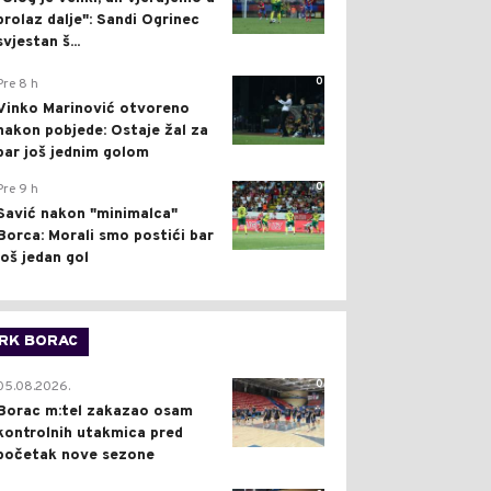
prolaz dalje": Sandi Ogrinec
svjestan š...
0
Pre 8 h
Vinko Marinović otvoreno
nakon pobjede: Ostaje žal za
bar još jednim golom
0
Pre 9 h
Savić nakon "minimalca"
Borca: Morali smo postići bar
još jedan gol
RK BORAC
0
05.08.2026.
Borac m:tel zakazao osam
kontrolnih utakmica pred
početak nove sezone