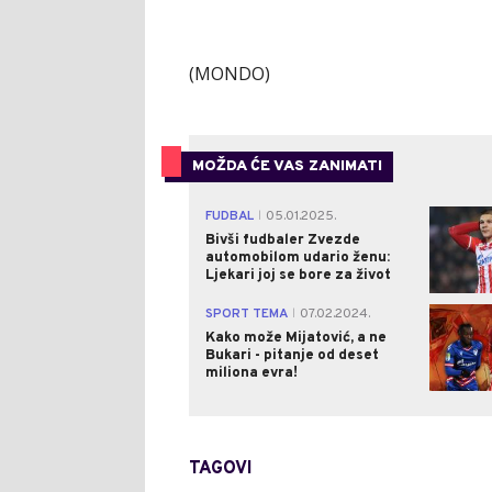
(MONDO)
MOŽDA ĆE VAS ZANIMATI
FUDBAL
05.01.2025.
|
Bivši fudbaler Zvezde
automobilom udario ženu:
Ljekari joj se bore za život
SPORT TEMA
07.02.2024.
|
Kako može Mijatović, a ne
Bukari - pitanje od deset
miliona evra!
TAGOVI