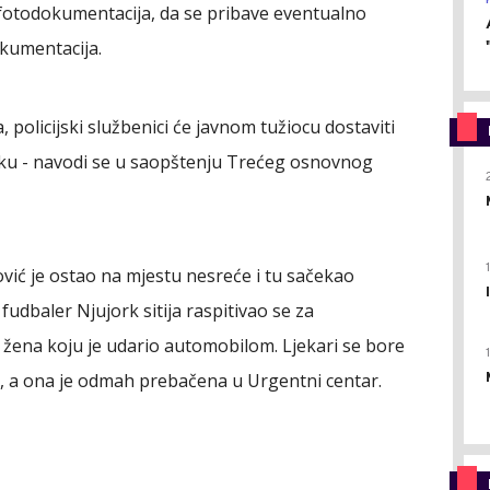
ini fotodokumentacija, da se pribave eventualno
okumentacija.
policijski službenici će javnom tužiocu dostaviti
uku - navodi se u saopštenju Trećeg osnovnog
vić je ostao na mjestu nesreće i tu sačekao
fudbaler Njujork sitija raspitivao se za
 žena koju je udario automobilom. Ljekari se bore
io, a ona je odmah prebačena u Urgentni centar.