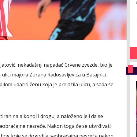
jatović, nekadašnji napadač Crvene zvezde, bio je
ulici majora Zorana Radosavljevića u Batajnici.
lom udario ženu koja je prelazila ulicu, a sada se
stiran na alkohol i drogu, a naloženo je i da se
aobraćajne nesreće. Nakon toga će se utvrđivati
 zbog koje se dogodila saobraćajna nesreća nakon