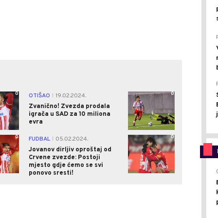
0
0
OTIŠAO
19.02.2024.
|
Zvanično! Zvezda prodala
igrača u SAD za 10 miliona
evra
0
0
FUDBAL
05.02.2024.
|
Jovanov dirljiv oproštaj od
Crvene zvezde: Postoji
mjesto gdje ćemo se svi
ponovo sresti!