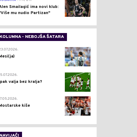
KOŠARKA
Pre 8 h
Alen Smailagić ima novi klub:
"Više mu nudio Partizan"
KOLUMNA - NEBOJŠA ŠATARA
0
23.07.2026.
Mesi(ja)
2
15.07.2026.
Ipak valja bez kralja?
0
17.05.2026.
Mostarske kiše
NAVIJAČI