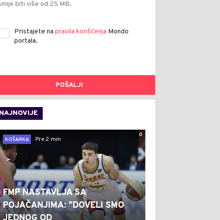
smije biti više od 25 MB.
Pristajete na
pravila korišćenja
Mondo
portala.
POŠALJI
NAJNOVIJE
0
Pre 2 min
KOŠARKA
FMP NASTAVLJA SA
POJAČANJIMA: "DOVELI SMO
JEDNOG OD