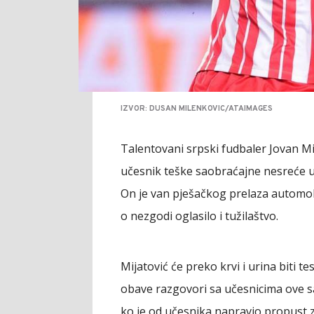
IZVOR: DUSAN MILENKOVIC/ATAIMAGES
Talentovani srpski fudbaler Jovan Mi
učesnik teške saobraćajne nesreće u 
On je van pješačkog prelaza automobi
o nezgodi oglasilo i tužilaštvo.
Mijatović će preko krvi i urina biti te
obave razgovori sa učesnicima ove s
ko je od učesnika napravio propust