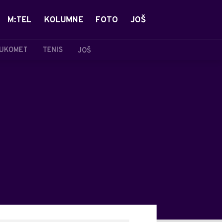
M:TEL
KOLUMNE
FOTO
JOŠ
UKOMET
TENIS
JOŠ