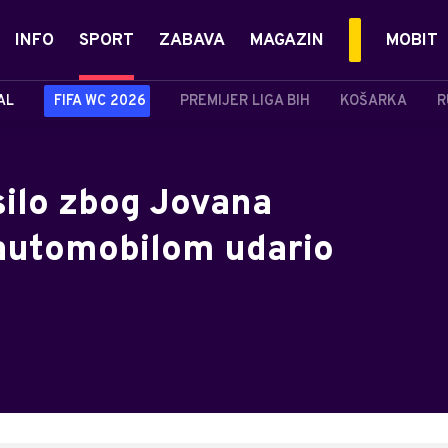
INFO
SPORT
ZABAVA
MAGAZIN
MOBIT
AL
FIFA WC 2026
PREMIJER LIGA BIH
KOŠARKA
R
silo zbog Jovana
e automobilom udario