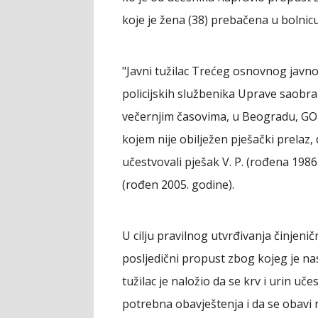
koje je žena (38) prebačena u bolnicu
"Javni tužilac Trećeg osnovnog javno
policijskih službenika Uprave saobrać
večernjim časovima, u Beogradu, GO 
kojem nije obilježen pješački prelaz
učestvovali pješak V. P. (rođena 1986
(rođen 2005. godine).
U cilju pravilnog utvrđivanja činjeni
posljedični propust zbog kojeg je n
tužilac je naložio da se krv i urin uč
potrebna obavještenja i da se obavi