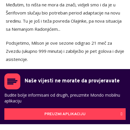
Međutim, to ništa ne mora da znači, vidjeli smo i da je u
Šerifovom slučaju bio potreban period adaptacije na novu
sredinu. Tu je još i teža povreda Olajinke, pa nova situacija
sa Nemanjom Radonjićem...
Podsjetimo, Milson je ove sezone odigrao 21 meč za
Zvezdu (ukupno 999 minuta) i zabilježio je pet golova i dvije
asistencije.
Naše vijesti ne morate da provjeravate
Budite bolje informisani od drugih, preuzmite Mondo mobilnu
aplikaciju
PREUZMI APLIKACIJU