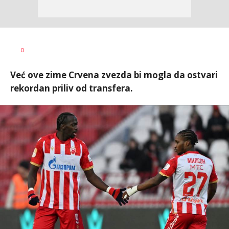
Milutin
AUTOR
0
Vujičić
Već ove zime Crvena zvezda bi mogla da ostvari
rekordan priliv od transfera.