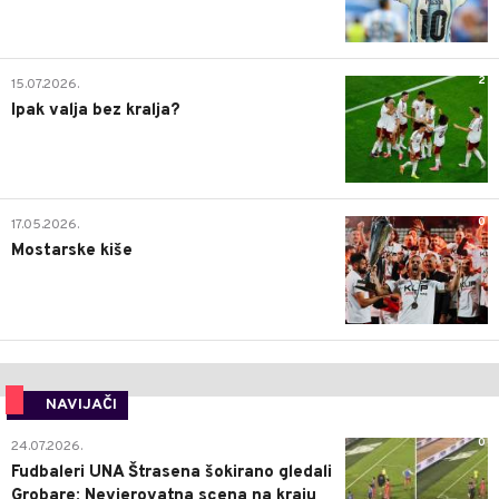
2
15.07.2026.
Ipak valja bez kralja?
0
17.05.2026.
Mostarske kiše
NAVIJAČI
0
24.07.2026.
Fudbaleri UNA Štrasena šokirano gledali
Grobare: Nevjerovatna scena na kraju