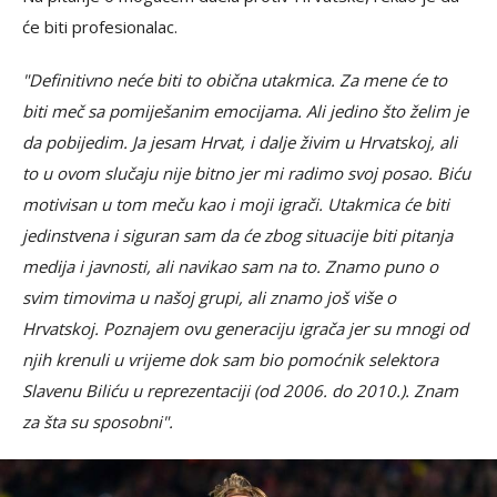
će biti profesionalac.
"Definitivno neće biti to obična utakmica. Za mene će to
biti meč sa pomiješanim emocijama. Ali jedino što želim je
da pobijedim. Ja jesam Hrvat, i dalje živim u Hrvatskoj, ali
to u ovom slučaju nije bitno jer mi radimo svoj posao. Biću
motivisan u tom meču kao i moji igrači. Utakmica će biti
jedinstvena i siguran sam da će zbog situacije biti pitanja
medija i javnosti, ali navikao sam na to. Znamo puno o
svim timovima u našoj grupi, ali znamo još više o
Hrvatskoj. Poznajem ovu generaciju igrača jer su mnogi od
njih krenuli u vrijeme dok sam bio pomoćnik selektora
Slavenu Biliću u reprezentaciji (od 2006. do 2010.). Znam
za šta su sposobni".