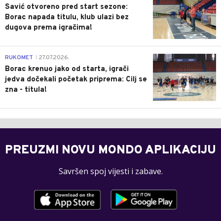
Savić otvoreno pred start sezone:
Borac napada titulu, klub ulazi bez
dugova prema igračima!
0
RUKOMET
27.07.2026.
|
Borac krenuo jako od starta, igrači
jedva dočekali početak priprema: Cilj se
zna - titula!
PREUZMI NOVU MONDO APLIKACIJU
Savršen spoj vijesti i zabave.