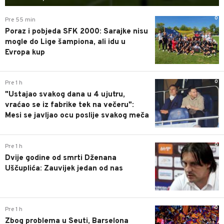
0
Pre 55 min
Poraz i pobjeda SFK 2000: Sarajke nisu
mogle do Lige šampiona, ali idu u
Evropa kup
0
Pre 1 h
"Ustajao svakog dana u 4 ujutru,
vraćao se iz fabrike tek na večeru":
Mesi se javljao ocu poslije svakog meča
0
Pre 1 h
Dvije godine od smrti Dženana
Uščuplića: Zauvijek jedan od nas
0
Pre 1 h
Zbog problema u Seuti, Barselona