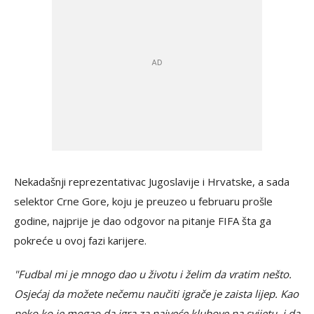
Nekadašnji reprezentativac Jugoslavije i Hrvatske, a sada
selektor Crne Gore, koju je preuzeo u februaru prošle
godine, najprije je dao odgovor na pitanje FIFA šta ga
pokreće u ovoj fazi karijere.
"Fudbal mi je mnogo dao u životu i želim da vratim nešto.
Osjećaj da možete nečemu naučiti igrače je zaista lijep. Kao
neko ko je mogao da igra za najveće klubove na svijetu, i da