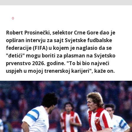
Nebojša
AUTOR
0
Šatara
Robert Prosinečki, selektor Crne Gore dao je
opširan intervju za sajt Svjetske fudbalske
federacije (FIFA) u kojem je naglasio da se
"đetići" mogu boriti za plasman na Svjetsko
prvenstvo 2026. godine. "To bi bio najveći
uspjeh u mojoj trenerskoj karijeri", kaže on.