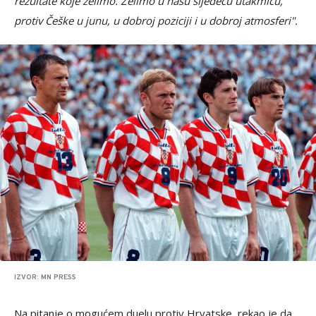
rezultate koje želimo. Želimo u našu sljedeću utakmicu,
protiv Češke u junu, u dobroj poziciji i u dobroj atmosferi".
IZVOR: MN PRESS
Na pitanje o mogućem duelu protiv Hrvatske, rekao je da