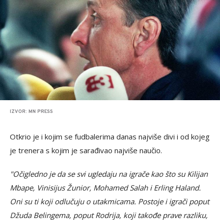
IZVOR: MN PRESS
Otkrio je i kojim se fudbalerima danas najviše divi i od kojeg
je trenera s kojim je sarađivao najviše naučio.
"Očigledno je da se svi ugledaju na igrače kao što su Kilijan
Mbape, Vinisijus Žunior, Mohamed Salah i Erling Haland.
Oni su ti koji odlučuju o utakmicama. Postoje i igrači poput
Džuda Belingema, poput Rodrija, koji takođe prave razliku,