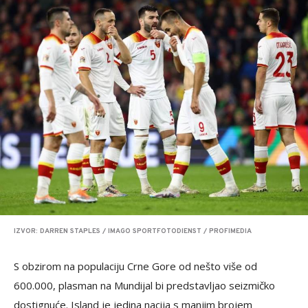
IZVOR: DARREN STAPLES / IMAGO SPORTFOTODIENST / PROFIMEDIA
S obzirom na populaciju Crne Gore od nešto više od
600.000, plasman na Mundijal bi predstavljao seizmičko
dostignuće. Island je jedina nacija s manjim brojem