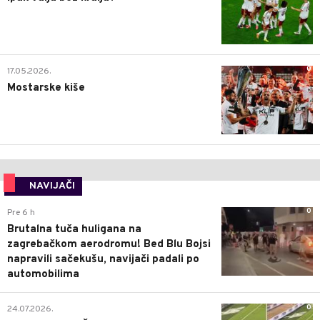
0
17.05.2026.
Mostarske kiše
NAVIJAČI
0
Pre 6 h
Brutalna tuča huligana na
zagrebačkom aerodromu! Bed Blu Bojsi
napravili sačekušu, navijači padali po
automobilima
0
24.07.2026.