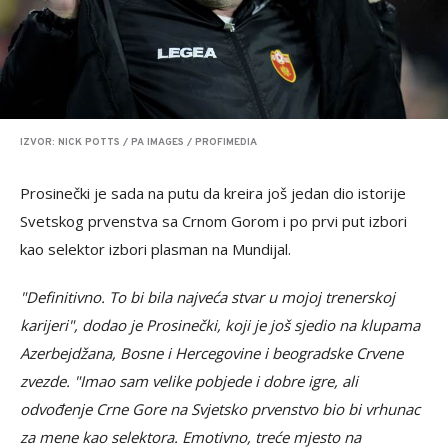
IZVOR: NICK POTTS / PA IMAGES / PROFIMEDIA
Prosinečki je sada na putu da kreira još jedan dio istorije
Svetskog prvenstva sa Crnom Gorom i po prvi put izbori
kao selektor izbori plasman na Mundijal.
"Definitivno. To bi bila najveća stvar u mojoj trenerskoj
karijeri", dodao je Prosinečki, koji je još sjedio na klupama
Azerbejdžana, Bosne i Hercegovine i beogradske Crvene
zvezde. "Imao sam velike pobjede i dobre igre, ali
odvođenje Crne Gore na Svjetsko prvenstvo bio bi vrhunac
za mene kao selektora. Emotivno, treće mjesto na