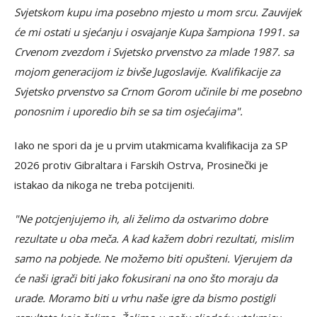
Svjetskom kupu ima posebno mjesto u mom srcu. Zauvijek
će mi ostati u sjećanju i osvajanje Kupa šampiona 1991. sa
Crvenom zvezdom i Svjetsko prvenstvo za mlade 1987. sa
mojom generacijom iz bivše Jugoslavije. Kvalifikacije za
Svjetsko prvenstvo sa Crnom Gorom učinile bi me posebno
ponosnim i uporedio bih se sa tim osjećajima".
Iako ne spori da je u prvim utakmicama kvalifikacija za SP
2026 protiv Gibraltara i Farskih Ostrva, Prosinečki je
istakao da nikoga ne treba potcijeniti.
"Ne potcjenjujemo ih, ali želimo da ostvarimo dobre
rezultate u oba meča. A kad kažem dobri rezultati, mislim
samo na pobjede. Ne možemo biti opušteni. Vjerujem da
će naši igrači biti jako fokusirani na ono što moraju da
urade. Moramo biti u vrhu naše igre da bismo postigli