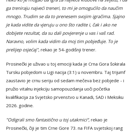
ga treniraju najveći treneri, to mi je omogućilo da naučim
mnogo. Trudim se da to prenesem svojim igračima. Sjajno
je kada vidite da vjeruju u ono što radite i, čak i ako ne
dobijete rezultat, da su dali povjerenje u vas i vaš rad.
Naravno, volim kada vidim da moj tim pobjeđuje. To je
prelijep osjećaj",
rekao je 54-godišnji trener.
Prosinečki je uživao u toj emociji kada je Crna Gora šokirala
Tursku pobjedom u Ligi nacija (3:1) u novembru. Taj trijumf
zaustavio je crnu seriju od sedam mečeva bez pobjede - i
pružio vitalnu injekciju samopouzdanja uoči početka
kvalifikacija za Svjetsko prvenstvo u Kanadi, SAD i Meksiku
2026. godine.
"Odigrali smo fantastično u toj utakmici“,
rekao je
Prosinečki, čiji je tim Crne Gore 73. na FIFA svjetskoj rang