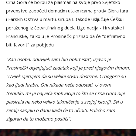
Crna Gora će borbu za plasman na svoje prvo Svjetsko
prvenstvo započeti domaćim utakmicama protiv Gibraltara
i Farskih Ostrva u martu. Grupa L takođe uključuje Češku i
poraženog iz četvrtfinalnog duela Lige nacija - Hrvatske i
Francuske, za koju je Prosinečki priznao da će "definitivno
biti favorit" za pobjedu.
"Kao osoba, oduvijek sam bio optimista", izjavio je
Prosinečki ocjenjujući zadatak koji je pred njegovim timom.
"Uvijek vjerujem da su velike stvari dostižne. Crnogorci su
kao ljudi hrabri. Oni nikada neće odustati. U ovom
trenutku mi je najveća motivacija to što se Crna Gora nije
plasirala na neko veliko takmičenje u svojoj istoriji. Svi u
zemlji sanjaju o danu kada će to učiniti. Prilično sam
siguran da to možemo postići".