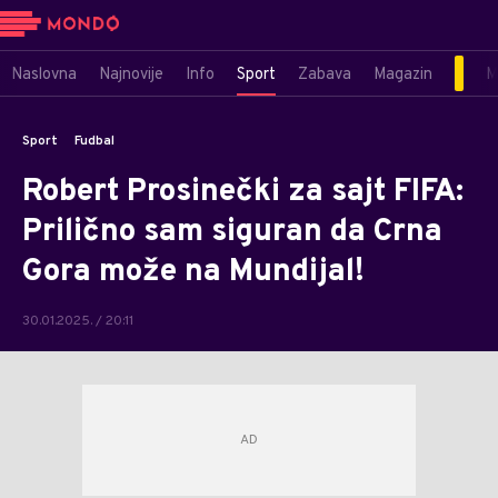
Naslovna
Najnovije
Info
Sport
Zabava
Magazin
M
Sport
Fudbal
Robert Prosinečki za sajt FIFA:
Prilično sam siguran da Crna
Gora može na Mundijal!
30.01.2025. / 20:11