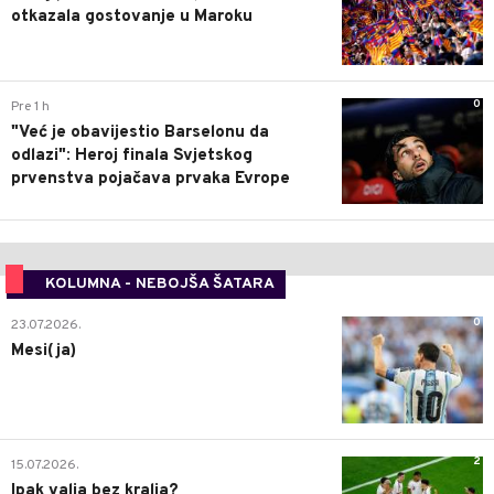
otkazala gostovanje u Maroku
0
Pre 1 h
"Već je obavijestio Barselonu da
odlazi": Heroj finala Svjetskog
prvenstva pojačava prvaka Evrope
KOLUMNA - NEBOJŠA ŠATARA
0
23.07.2026.
Mesi(ja)
2
15.07.2026.
Ipak valja bez kralja?