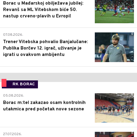
Borac u Mađarskoj obilježava jubilej:
Revanš sa ML Vitebskom biće 50.
nastup crveno-plavih u Evropi!
0
07.08.2026.
Trener Vitebska pohvalio Banjalučane:
Publika Borčev 12. igrač, uživanje je
igrati u ovakvom ambijentu
RK BORAC
0
05.08.2026.
Borac m:tel zakazao osam kontrolnih
utakmica pred početak nove sezone
0
27.07.2026.