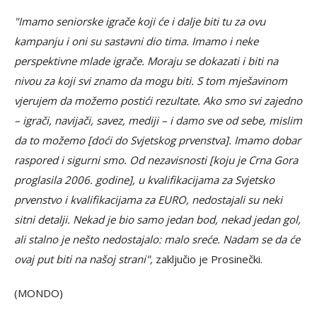
"Imamo seniorske igrače koji će i dalje biti tu za ovu
kampanju i oni su sastavni dio tima. Imamo i neke
perspektivne mlade igrače. Moraju se dokazati i biti na
nivou za koji svi znamo da mogu biti. S tom mješavinom
vjerujem da možemo postići rezultate. Ako smo svi zajedno
– igrači, navijači, savez, mediji – i damo sve od sebe, mislim
da to možemo [doći do Svjetskog prvenstva]. Imamo dobar
raspored i sigurni smo. Od nezavisnosti [koju je Crna Gora
proglasila 2006. godine], u kvalifikacijama za Svjetsko
prvenstvo i kvalifikacijama za EURO, nedostajali su neki
sitni detalji. Nekad je bio samo jedan bod, nekad jedan gol,
ali stalno je nešto nedostajalo: malo sreće. Nadam se da će
ovaj put biti na našoj strani",
zaključio je Prosinečki.
(MONDO)