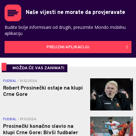
Naše vijesti ne morate da provjeravate
Budite bolje informisani od drugih, preuzmite Mondo mobilnu
aplikaciju
PREUZMI APLIKACIJU
MOŽDA ĆE VAS ZANIMATI
0
FUDBAL
10.12.2024.
|
Robert Prosinečki ostaje na klupi
Crne Gore
0
FUDBAL
19.11.2024.
|
Prosinečki konačno slavio na
klupi Crne Gore: Bivši fudbaler