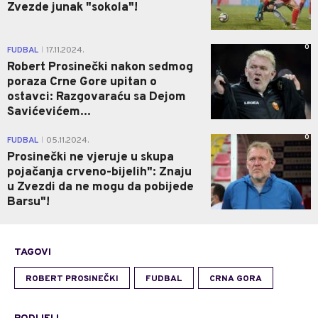
Zvezde junak "sokola"!
0
FUDBAL
17.11.2024.
|
Robert Prosinečki nakon sedmog
poraza Crne Gore upitan o
ostavci: Razgovaraću sa Dejom
Savićevićem...
0
FUDBAL
05.11.2024.
|
Prosinečki ne vjeruje u skupa
pojačanja crveno-bijelih": Znaju
u Zvezdi da ne mogu da pobijede
Barsu"!
TAGOVI
ROBERT PROSINEČKI
FUDBAL
CRNA GORA