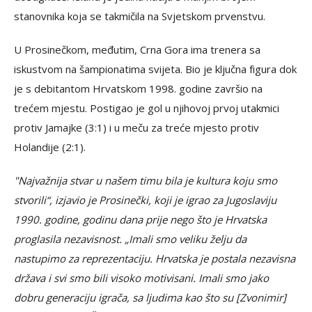
stanovnika koja se takmičila na Svjetskom prvenstvu.
U Prosinečkom, međutim, Crna Gora ima trenera sa
iskustvom na šampionatima svijeta. Bio je ključna figura dok
je s debitantom Hrvatskom 1998. godine završio na
trećem mjestu. Postigao je gol u njihovoj prvoj utakmici
protiv Jamajke (3:1) i u meču za treće mjesto protiv
Holandije (2:1).
"Najvažnija stvar u našem timu bila je kultura koju smo
stvorili“, izjavio je Prosinečki, koji je igrao za Jugoslaviju
1990. godine, godinu dana prije nego što je Hrvatska
proglasila nezavisnost. „Imali smo veliku želju da
nastupimo za reprezentaciju. Hrvatska je postala nezavisna
država i svi smo bili visoko motivisani. Imali smo jako
dobru generaciju igrača, sa ljudima kao što su [Zvonimir]