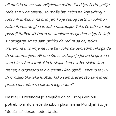
ali možda ne na tako očigledan način. Svi ti igrači drugačije
rade stvari na terenu. To može biti način na koji udaraju
loptu ili driblaju, na primjer. To je razlog zašto ih volimo i
zašto ih volimo gledati kako nastupaju. Tako će biti sve dok
postoji fudbal. Ići ćemo na stadione da gledamo igrače koji
su drugačiji. Imao sam priliku da radim sa najvećim
trenerima u to vrijeme i ne bih volio da uvrijedim nikoga da
ih ne spominjem. Ali ono što se izdvaja je Johan Krojf kada
sam bio u Barseloni. Bio je sjajan kao osoba, sjajan kao
trener, a očigledno je bio sjajan i kao igrač. Zapravo je 90-
ih izmislio tiki-taka fudbal. Tako sam srećan što sam imao
priliku da radim sa takvom legendom".
Na kraju, Prosinečki je zaključio da će Crnoj Gori biti
potrebno malo sreće da izbori plasman na Mundijal, što je
"đetićima" dosad nedostajalo.