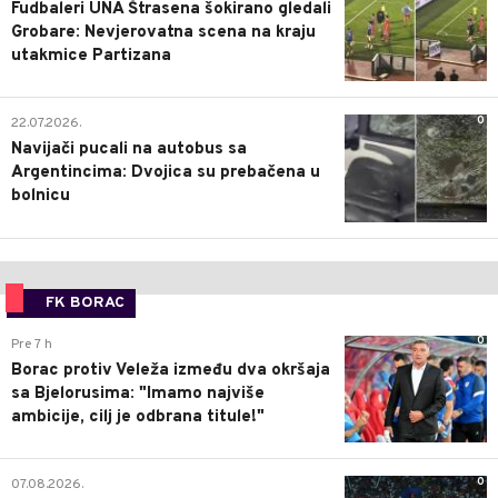
Fudbaleri UNA Štrasena šokirano gledali
Grobare: Nevjerovatna scena na kraju
utakmice Partizana
0
22.07.2026.
Navijači pucali na autobus sa
Argentincima: Dvojica su prebačena u
bolnicu
FK BORAC
0
Pre 7 h
Borac protiv Veleža između dva okršaja
sa Bjelorusima: "Imamo najviše
ambicije, cilj je odbrana titule!"
0
07.08.2026.