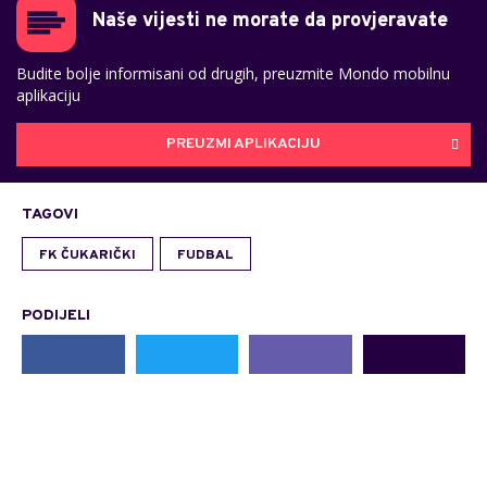
Naše vijesti ne morate da provjeravate
Budite bolje informisani od drugih, preuzmite Mondo mobilnu
aplikaciju
PREUZMI APLIKACIJU
TAGOVI
FK ČUKARIČKI
FUDBAL
PODIJELI