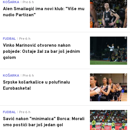
0
KOŠARKA
Pre 6 h
|
Alen Smailagić ima novi klub: "Više mu
nudio Partizan"
0
FUDBAL
Pre 6 h
|
Vinko Marinović otvoreno nakon
pobjede: Ostaje žal za bar još jednim
golom
0
KOŠARKA
Pre 6 h
|
Srpske košarkašice u polufinalu
Eurobasketa!
0
FUDBAL
Pre 6 h
|
Savić nakon "minimalca" Borca: Morali
smo postići bar još jedan gol