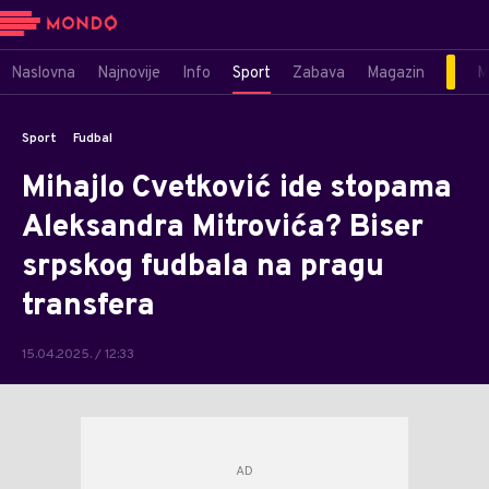
Naslovna
Najnovije
Info
Sport
Zabava
Magazin
M
Sport
Fudbal
Mihajlo Cvetković ide stopama
Aleksandra Mitrovića? Biser
srpskog fudbala na pragu
transfera
15.04.2025. / 12:33