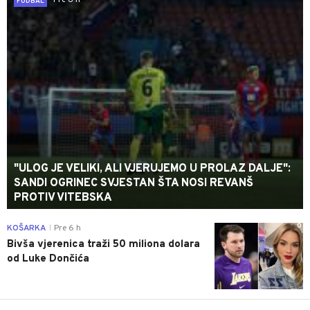
Pre 6 h
FUDBAL
"ULOG JE VELIKI, ALI VJERUJEMO U PROLAZ DALJE":
SANDI OGRINEC SVJESTAN ŠTA NOSI REVANŠ
PROTIV VITEBSKA
0
KOŠARKA
Pre 6 h
|
Bivša vjerenica traži 50 miliona dolara
od Luke Dončića