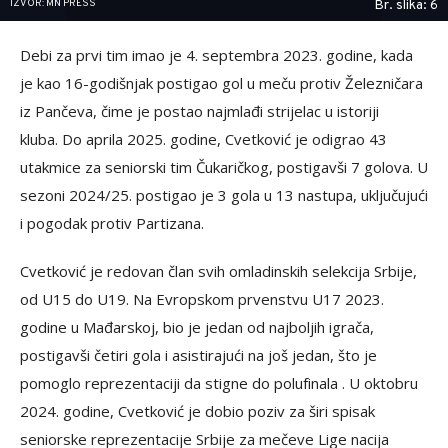
IZVOR: MN PRESS
Br. slika: 6
Debi za prvi tim imao je 4. septembra 2023. godine, kada
je kao 16-godišnjak postigao gol u meču protiv Železničara
iz Pančeva, čime je postao najmlađi strijelac u istoriji
kluba. Do aprila 2025. godine, Cvetković je odigrao 43
utakmice za seniorski tim Čukaričkog, postigavši 7 golova. U
sezoni 2024/25. postigao je 3 gola u 13 nastupa, uključujući
i pogodak protiv Partizana.
Cvetković je redovan član svih omladinskih selekcija Srbije,
od U15 do U19. Na Evropskom prvenstvu U17 2023.
godine u Mađarskoj, bio je jedan od najboljih igrača,
postigavši četiri gola i asistirajući na još jedan, što je
pomoglo reprezentaciji da stigne do polufinala .​ U oktobru
2024. godine, Cvetković je dobio poziv za širi spisak
seniorske reprezentacije Srbije za mečeve Lige nacija