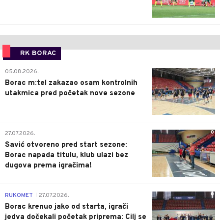
RK BORAC
0
05.08.2026.
Borac m:tel zakazao osam kontrolnih
utakmica pred početak nove sezone
0
27.07.2026.
Savić otvoreno pred start sezone:
Borac napada titulu, klub ulazi bez
dugova prema igračima!
0
RUKOMET
27.07.2026.
|
Borac krenuo jako od starta, igrači
jedva dočekali početak priprema: Cilj se