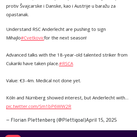
protiv Švajcarske i Danske, kao i Austrije u baražu za
opastanak.
Understand RSC Anderlecht are pushing to sign
Mihajlo
#Cvetkovic
for the next season!
Advanced talks with the 18-year-old talented striker from
Cukariki have taken place.
#RSCA
Value: €3-4m. Medical not done yet.
Köln and Nürnberg showed interest, but Anderlecht with…
pic.twitter.com/Sm1bP6WW2R
April 15, 2025
— Florian Plettenberg (@Plettigoal)