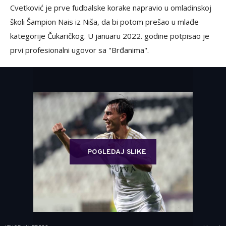
Cvetković je prve fudbalske korake napravio u omladinskoj
školi Šampion Nais iz Niša, da bi potom prešao u mlađe
kategorije Čukaričkog. U januaru 2022. godine potpisao je
prvi profesionalni ugovor sa "Brđanima".​
POGLEDAJ SLIKE