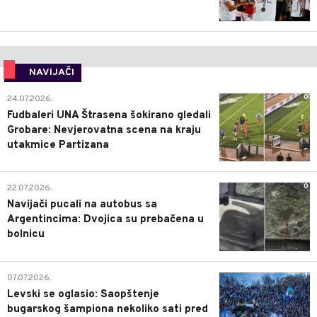
NAVIJAČI
0
24.07.2026.
Fudbaleri UNA Štrasena šokirano gledali
Grobare: Nevjerovatna scena na kraju
utakmice Partizana
0
22.07.2026.
Navijači pucali na autobus sa
Argentincima: Dvojica su prebačena u
bolnicu
1
07.07.2026.
Levski se oglasio: Saopštenje
bugarskog šampiona nekoliko sati pred