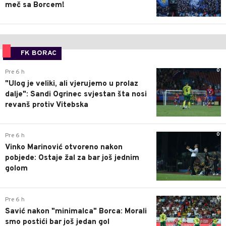
meč sa Borcem!
FK BORAC
0
Pre 6 h
"Ulog je veliki, ali vjerujemo u prolaz
dalje": Sandi Ogrinec svjestan šta nosi
revanš protiv Vitebska
0
Pre 6 h
Vinko Marinović otvoreno nakon
pobjede: Ostaje žal za bar još jednim
golom
0
Pre 6 h
Savić nakon "minimalca" Borca: Morali
smo postići bar još jedan gol