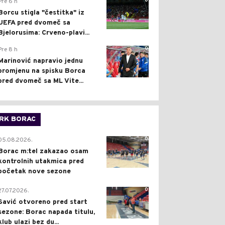
0
Pre 6 h
Borcu stigla "čestitka" iz
UEFA pred dvomeč sa
Bjelorusima: Crveno-plavi...
0
Pre 8 h
Marinović napravio jednu
promjenu na spisku Borca
pred dvomeč sa ML Vite...
RK BORAC
0
05.08.2026.
Borac m:tel zakazao osam
kontrolnih utakmica pred
početak nove sezone
0
27.07.2026.
Savić otvoreno pred start
sezone: Borac napada titulu,
klub ulazi bez du...