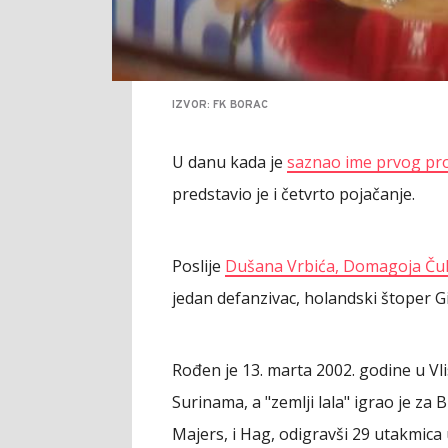
IZVOR: FK BORAC
U danu kada je
saznao ime prvog pro
predstavio je i četvrto pojačanje.
Poslije
Dušana Vrbića, Domagoja Čul
jedan defanzivac, holandski štoper G
Rođen je 13. marta 2002. godine u Vli
Surinama, a "zemlji lala" igrao je za
Majers, i Hag, odigravši 29 utakmica