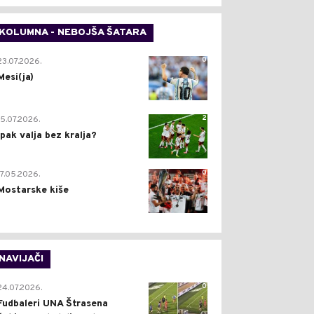
KOLUMNA - NEBOJŠA ŠATARA
0
23.07.2026.
Mesi(ja)
2
15.07.2026.
Ipak valja bez kralja?
0
17.05.2026.
Mostarske kiše
NAVIJAČI
0
24.07.2026.
Fudbaleri UNA Štrasena