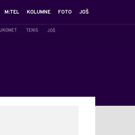
M:TEL
KOLUMNE
FOTO
JOŠ
UKOMET
TENIS
JOŠ