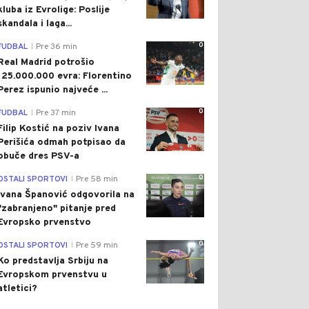
kluba iz Evrolige: Poslije
skandala i laga...
0
FUDBAL
Pre 36 min
|
Real Madrid potrošio
125.000.000 evra: Florentino
Perez ispunio najveće ...
0
FUDBAL
Pre 37 min
|
Filip Kostić na poziv Ivana
Perišića odmah potpisao da
obuče dres PSV-a
0
OSTALI SPORTOVI
Pre 58 min
|
Ivana Španović odgovorila na
"zabranjeno" pitanje pred
Evropsko prvenstvo
0
OSTALI SPORTOVI
Pre 59 min
|
Ko predstavlja Srbiju na
Evropskom prvenstvu u
atletici?