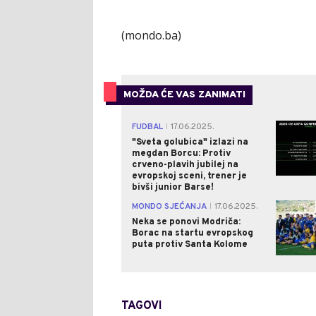
(mondo.ba)
MOŽDA ĆE VAS ZANIMATI
FUDBAL
17.06.2025.
|
"Sveta golubica" izlazi na
megdan Borcu: Protiv
crveno-plavih jubilej na
evropskoj sceni, trener je
bivši junior Barse!
MONDO SJEĆANJA
17.06.2025.
|
Neka se ponovi Modriča:
Borac na startu evropskog
puta protiv Santa Kolome
TAGOVI