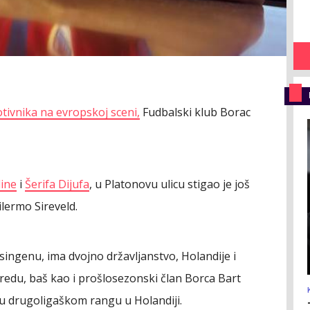
tivnika na evropskoj sceni,
Fudbalski klub Borac
ine
i
Šerifa Dijufa
, u Platonovu ulicu stigao je još
ilermo Sireveld.
singenu, ima dvojno državljanstvo, Holandije i
 Bredu, baš kao i prošlosezonski član Borca Bart
 u drugoligaškom rangu u Holandiji.