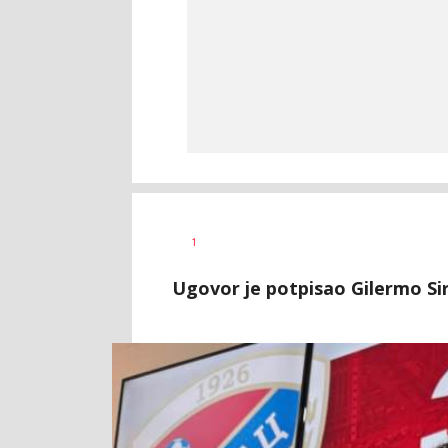
Dragan
AUTOR
1
Šutvić
Ugovor je potpisao Gilermo Sir