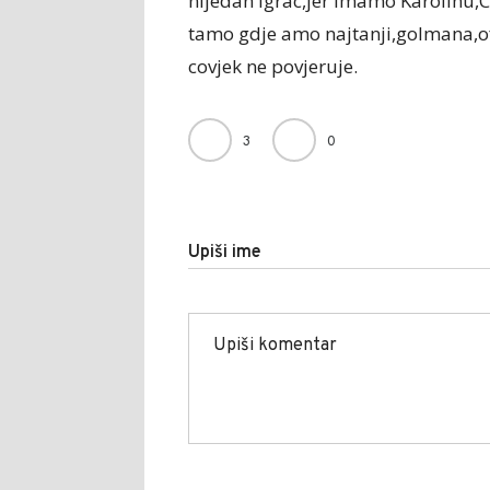
nijedan igrac,jer imamo Karolinu,Ce
tamo gdje amo najtanji,golmana,o
covjek ne povjeruje.
3
0
Upiši ime