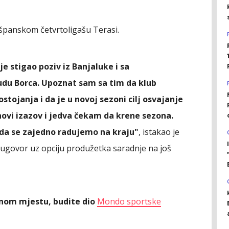
 španskom četvrtoligašu Terasi.
e stigao poziv iz Banjaluke i sa
du Borca. Upoznat sam sa tim da klub
stojanja i da je u novoj sezoni cilj osvajanje
novi izazov i jedva čekam da krene sezona.
 da se zajedno radujemo na kraju"
, istakao je
i ugovor uz opciju produžetka saradnje na još
ednom mjestu, budite dio
Mondo sportske