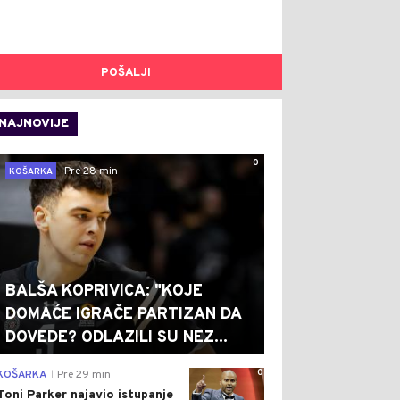
POŠALJI
NAJNOVIJE
0
Pre 28 min
KOŠARKA
BALŠA KOPRIVICA: "KOJE
DOMAĆE IGRAČE PARTIZAN DA
DOVEDE? ODLAZILI SU NEZ...
0
KOŠARKA
Pre 29 min
|
Toni Parker najavio istupanje