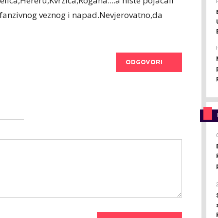
lica,Hereru,Kvrzica,Rogana....a niste pojacali
fanzivnog veznog i napad.Nevjerovatno,da
ODGOVORI