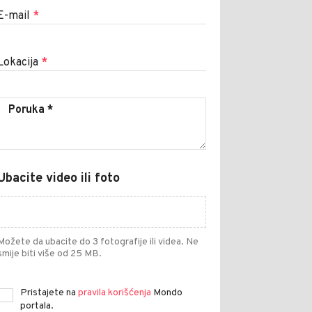
E-mail
*
Lokacija
*
Ubacite video ili foto
Možete da ubacite do 3 fotografije ili videa. Ne
smije biti više od 25 MB.
Pristajete na
pravila korišćenja
Mondo
portala.