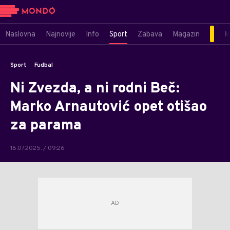
Naslovna
Najnovije
Info
Sport
Zabava
Magazin
M
Sport
Fudbal
Ni Zvezda, a ni rodni Beč:
Marko Arnautović opet otišao
za parama
16.07.2025. / 09:26