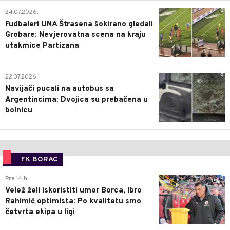
0
24.07.2026.
Fudbaleri UNA Štrasena šokirano gledali
Grobare: Nevjerovatna scena na kraju
utakmice Partizana
0
22.07.2026.
Navijači pucali na autobus sa
Argentincima: Dvojica su prebačena u
bolnicu
FK BORAC
0
Pre 14 h
Velež želi iskoristiti umor Borca, Ibro
Rahimić optimista: Po kvalitetu smo
četvrta ekipa u ligi