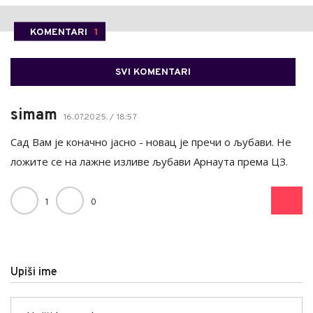
KOMENTARI
1
SVI KOMENTARI
simam
16.07.2025. / 18:57
Сад Вам је коначно јасно - новац је пречи о љубави. Не
ложите се на лажне изливе љубави Арнаута према ЦЗ.
1
0
Upiši ime