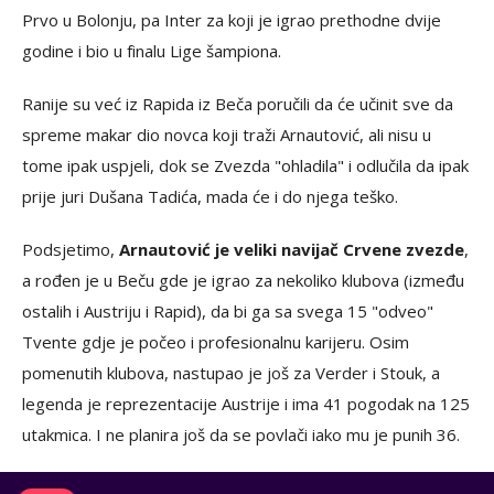
Prvo u Bolonju, pa Inter za koji je igrao prethodne dvije
godine i bio u finalu Lige šampiona.
Ranije su već iz Rapida iz Beča poručili da će učinit sve da
spreme makar dio novca koji traži Arnautović, ali nisu u
tome ipak uspjeli, dok se Zvezda "ohladila" i odlučila da ipak
prije juri Dušana Tadića, mada će i do njega teško.
Podsjetimo,
Arnautović je veliki navijač Crvene zvezde
,
a rođen je u Beču gde je igrao za nekoliko klubova (između
ostalih i Austriju i Rapid), da bi ga sa svega 15 "odveo"
Tvente gdje je počeo i profesionalnu karijeru. Osim
pomenutih klubova, nastupao je još za Verder i Stouk, a
legenda je reprezentacije Austrije i ima 41 pogodak na 125
utakmica. I ne planira još da se povlači iako mu je punih 36.