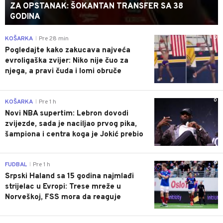
ZA OPSTANAK: ŠOKANTAN TRANSFER SA 38
GODINA
0
KOŠARKA
Pre 28 min
|
Pogledajte kako zakucava najveća
evroligaška zvijer: Niko nije čuo za
njega, a pravi čuda i lomi obruče
0
KOŠARKA
Pre 1 h
|
Novi NBA supertim: Lebron dovodi
zvijezde, sada je naciljao prvog pika,
šampiona i centra koga je Jokić prebio
0
FUDBAL
Pre 1 h
|
Srpski Haland sa 15 godina najmlađi
strijelac u Evropi: Trese mreže u
Norveškoj, FSS mora da reaguje