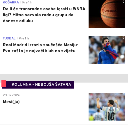
0
KOŠARKA
Pre 1 h
|
Da li će transrodne osobe igrati u WNBA
ligi? Hitno sazvala radnu grupu da
donese odluku
0
FUDBAL
Pre 1 h
|
Real Madrid izrazio saučešće Mesiju:
Evo zašto je najveći klub na svijetu
KOLUMNA - NEBOJŠA ŠATARA
0
23.07.2026.
Mesi(ja)