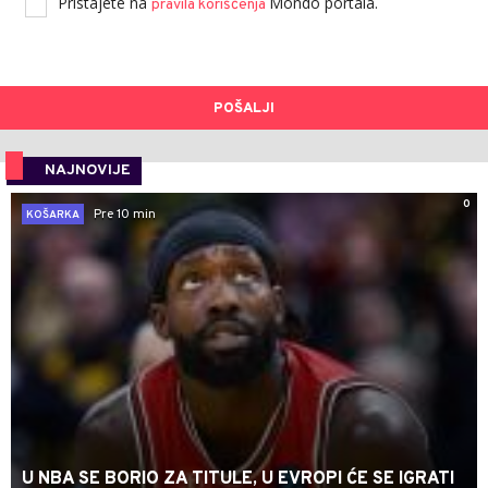
Pristajete na
Mondo portala.
pravila korišćenja
POŠALJI
NAJNOVIJE
0
Pre 10 min
KOŠARKA
U NBA SE BORIO ZA TITULE, U EVROPI ĆE SE IGRATI