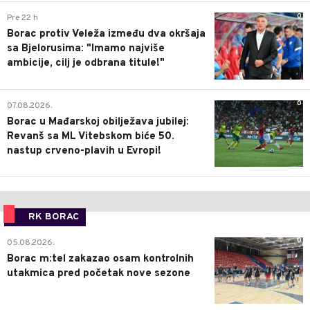
0
Pre 22 h
Borac protiv Veleža između dva okršaja
sa Bjelorusima: "Imamo najviše
ambicije, cilj je odbrana titule!"
0
07.08.2026.
Borac u Mađarskoj obilježava jubilej:
Revanš sa ML Vitebskom biće 50.
nastup crveno-plavih u Evropi!
RK BORAC
0
05.08.2026.
Borac m:tel zakazao osam kontrolnih
utakmica pred početak nove sezone