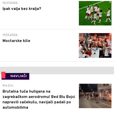
2
15.07.2026.
Ipak valja bez kralja?
0
17.05.2026.
Mostarske kiše
NAVIJAČI
0
Pre 21 h
Brutalna tuča huligana na
zagrebačkom aerodromu! Bed Blu Bojsi
napravili sačekušu, navijači padali po
automobilima