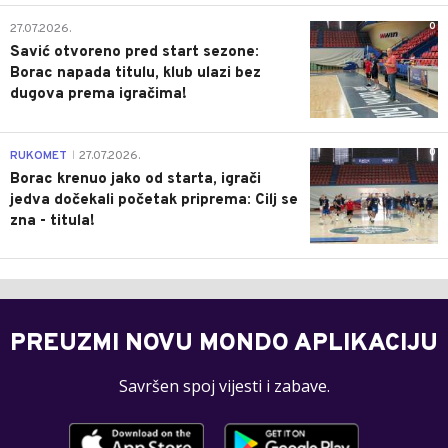
0
27.07.2026.
Savić otvoreno pred start sezone:
Borac napada titulu, klub ulazi bez
dugova prema igračima!
0
RUKOMET
27.07.2026.
|
Borac krenuo jako od starta, igrači
jedva dočekali početak priprema: Cilj se
zna - titula!
PREUZMI NOVU MONDO APLIKACIJU
Savršen spoj vijesti i zabave.