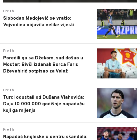
0
Pre 1 h
Slobodan Medojević se vratio:
Vojvodina objavila velike vijesti
0
Pre 1 h
Poredili ga sa Džekom, sad došao u
Mostar: Bivši izdanak Borca Faris
Dževahirić potpisao za Velež
0
Pre 1 h
Turci odustali od Dušana Vlahovića:
Daju 10.000.000 godišnje napadaču
koji ga mijenja
0
Pre 1 h
Napadač Engleske u centru skandala: