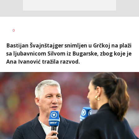
Dragan
AUTOR
0
Šutvić
Bastijan Švajnštajger snimljen u Grčkoj na plaži
sa ljubavnicom Silvom iz Bugarske, zbog koje je
Ana Ivanović tražila razvod.