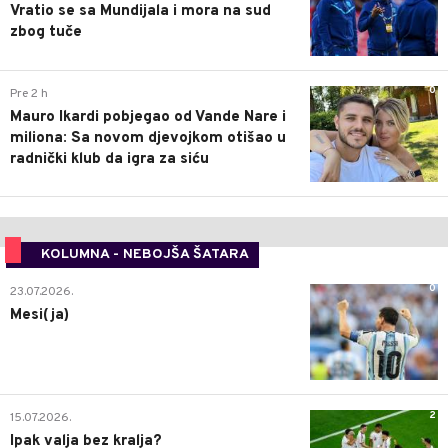
Vratio se sa Mundijala i mora na sud
zbog tuče
0
Pre 2 h
Mauro Ikardi pobjegao od Vande Nare i
miliona: Sa novom djevojkom otišao u
radnički klub da igra za siću
KOLUMNA - NEBOJŠA ŠATARA
0
23.07.2026.
Mesi(ja)
2
15.07.2026.
Ipak valja bez kralja?