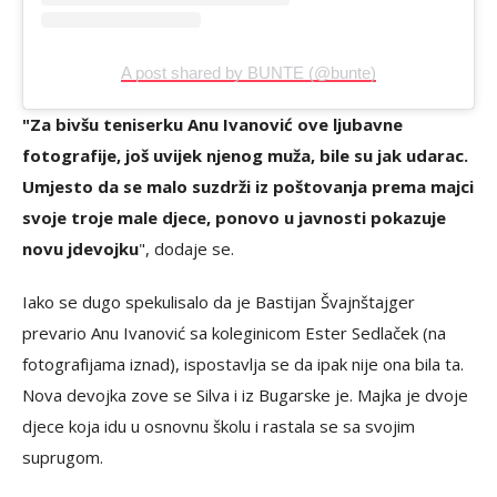
A post shared by BUNTE (@bunte)
"Za bivšu teniserku Anu Ivanović ove ljubavne
fotografije, još uvijek njenog muža, bile su jak udarac.
Umjesto da se malo suzdrži iz poštovanja prema majci
svoje troje male djece, ponovo u javnosti pokazuje
novu jdevojku
", dodaje se.
Iako se dugo spekulisalo da je Bastijan Švajnštajger
prevario Anu Ivanović sa koleginicom Ester Sedlaček (na
fotografijama iznad), ispostavlja se da ipak nije ona bila ta.
Nova devojka zove se Silva i iz Bugarske je. Majka je dvoje
djece koja idu u osnovnu školu i rastala se sa svojim
suprugom.