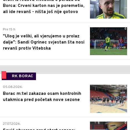
Borca: Crveni karton nas je poremetio,
ali ide revanš - ništa još nije gotovo
0
Pre 15 h
"Ulog je veliki, ali vjerujemo u prolaz
dalje": Sandi Ogrinec svjestan šta nosi
revanš protiv Vitebska
RK BORAC
0
05.08.2026.
Borac m:tel zakazao osam kontrolnih
utakmica pred početak nove sezone
0
27.07.2026.