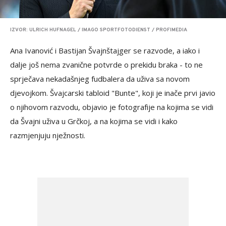
IZVOR: ULRICH HUFNAGEL / IMAGO SPORTFOTODIENST / PROFIMEDIA
Ana Ivanović i Bastijan Švajnštajger se razvode, a iako i
dalje još nema zvanične potvrde o prekidu braka - to ne
sprječava nekadašnjeg fudbalera da uživa sa novom
djevojkom. Švajcarski tabloid "Bunte", koji je inače prvi javio
o njihovom razvodu, objavio je fotografije na kojima se vidi
da Švajni uživa u Grčkoj, a na kojima se vidi i kako
razmjenjuju nježnosti.