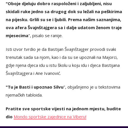
"Oboje djeluju dobro raspoloženi i zaljubljeni, nisu
skidali ruke jedno sa drugog dok su ležali na peškirima
na pijesku. Grlili su se i ljubili. Prema našim saznanjima,
ova afera Švajnštajgera sa i dalje udatom ženom traje
mjesecima
", pisalo se ranije.
Isti izvor tvrdio je da Bastijan Švajnštajger provodi svaki
trenutak sada sa njom, kao i da su se upoznali na Majorci,
gdje njena djeca idu u istu školu u koju idu i djeca Bastijana
Švajnštajgera i Ane Ivanović.
"Tu je Basti i upoznao Silvu
", objašnjeno je u tekstovima
njemačkih tabloida.
Pratite sve sportske vijesti na jednom mjestu, budite
dio
Mondo sportske zajednice na Viberu!