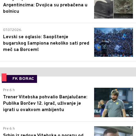
Argentincima: Dvojica su prebačena u
bolnicu
1
07.07.2026.
Levski se oglasio: Saopštenje
bugarskog šampiona nekoliko sati pred
meč sa Borcem!
FK BORAC
0
Pre 6 h
Trener Vitebska pohvalio Banjalučane:
Publika Borčev 12. igrač, uživanje je
igrati u ovakvom ambijentu
0
Pre 6 h
Srbin iz redova Vitebska o porazu od