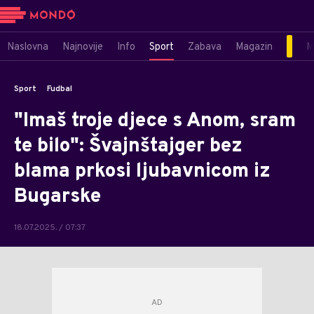
Naslovna
Najnovije
Info
Sport
Zabava
Magazin
M
Sport
Fudbal
"Imaš troje djece s Anom, sram
te bilo": Švajnštajger bez
blama prkosi ljubavnicom iz
Bugarske
18.07.2025. / 07:37