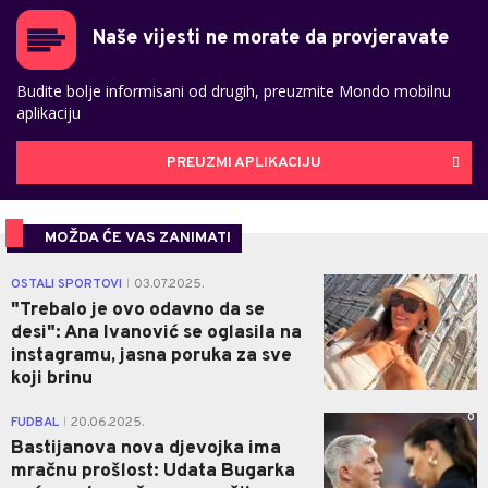
Naše vijesti ne morate da provjeravate
Budite bolje informisani od drugih, preuzmite Mondo mobilnu
aplikaciju
PREUZMI APLIKACIJU
MOŽDA ĆE VAS ZANIMATI
0
OSTALI SPORTOVI
03.07.2025.
|
"Trebalo je ovo odavno da se
desi": Ana Ivanović se oglasila na
instagramu, jasna poruka za sve
koji brinu
0
FUDBAL
20.06.2025.
|
Bastijanova nova djevojka ima
mračnu prošlost: Udata Bugarka