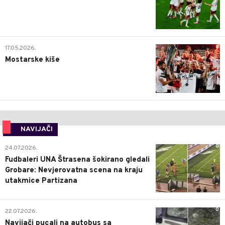
0
17.05.2026.
Mostarske kiše
NAVIJAČI
0
24.07.2026.
Fudbaleri UNA Štrasena šokirano gledali
Grobare: Nevjerovatna scena na kraju
utakmice Partizana
0
22.07.2026.
Navijači pucali na autobus sa