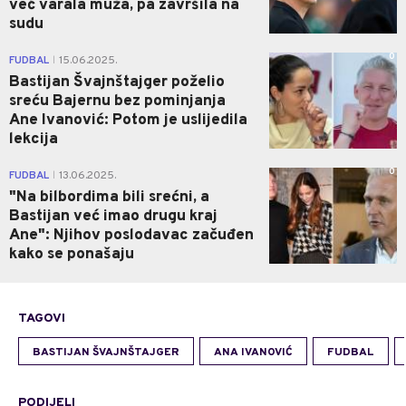
već varala muža, pa završila na
sudu
0
FUDBAL
15.06.2025.
|
Bastijan Švajnštajger poželio
sreću Bajernu bez pominjanja
Ane Ivanović: Potom je uslijedila
lekcija
0
FUDBAL
13.06.2025.
|
"Na bilbordima bili srećni, a
Bastijan već imao drugu kraj
Ane": Njihov poslodavac začuđen
kako se ponašaju
TAGOVI
BASTIJAN ŠVAJNŠTAJGER
ANA IVANOVIĆ
FUDBAL
PODIJELI