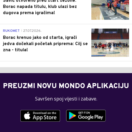
Savić otvoreno pred start sezone:
Borac napada titulu, klub ulazi bez
dugova prema igračima!
0
RUKOMET
27.07.2026.
|
Borac krenuo jako od starta, igrači
jedva dočekali početak priprema: Cilj se
zna - titula!
PREUZMI NOVU MONDO APLIKACIJU
Savršen spoj vijesti i zabave.