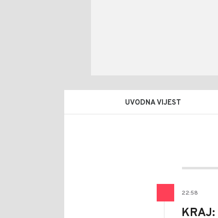
UVODNA VIJEST
Gora
AUTOR
Arbut
22
:
58
KRAJ: