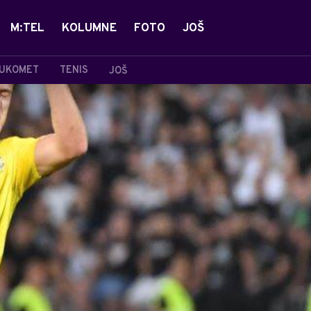
M:TEL
KOLUMNE
FOTO
JOŠ
UKOMET
TENIS
JOŠ