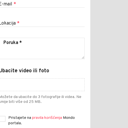
E-mail
*
Lokacija
*
Ubacite video ili foto
Možete da ubacite do 3 fotografije ili videa. Ne
smije biti više od 25 MB.
Pristajete na
pravila korišćenja
Mondo
portala.