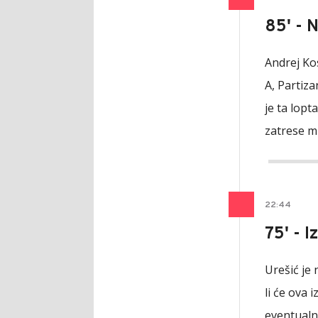
85' - 
Andrej Kos
A, Partiz
je ta lopta
zatrese mr
22
:
44
75' - 
Urešić je
li će ova 
eventualn