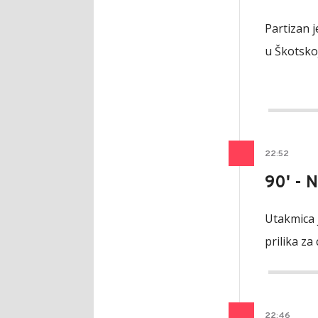
Partizan 
u Škotskoj
22
:
52
90' - 
Utakmica 
prilika za 
22
:
46