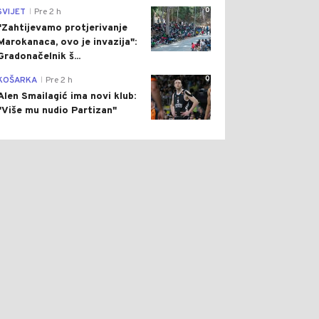
0
SVIJET
Pre 2 h
|
"Zahtijevamo protjerivanje
Marokanaca, ovo je invazija":
Gradonačelnik š...
0
KOŠARKA
Pre 2 h
|
Alen Smailagić ima novi klub:
"Više mu nudio Partizan"