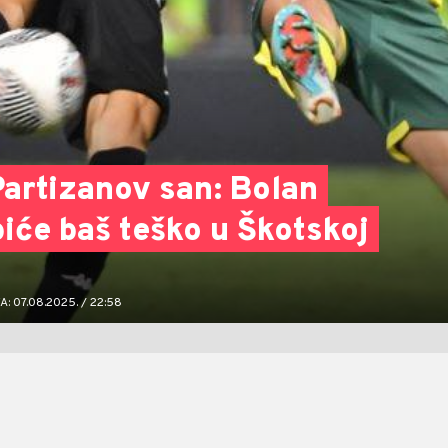
Partizanov san: Bolan
biće baš teško u Škotskoj
 07.08.2025. / 22:58