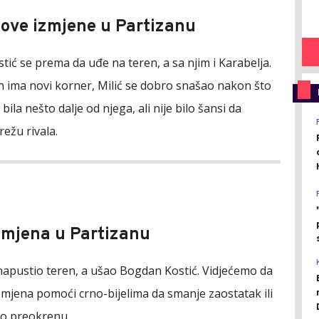
Nove izmjene u Partizanu
tić se prema da uđe na teren, a sa njim i Karabelja.
an ima novi korner, Milić se dobro snašao nakon što
 bila nešto dalje od njega, ali nije bilo šansi da
ežu rivala.
Izmjena u Partizanu
 napustio teren, a ušao Bogdan Kostić. Vidjećemo da
izmjena pomoći crno-bijelima da smanje zaostatak ili
o preokrenu.