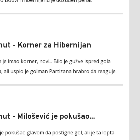
ao Bouvi i Hibernijanu je dosuđen penal.
nut - Korner za Hibernijan
 je imao korner, novi... Bilo je gužve ispred gola
, ali uspio je golman Partizana hrabro da reaguje.
nut - Milošević je pokušao...
je pokušao glavom da postigne gol, ali je ta lopta