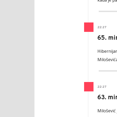
kada je p
22
:
27
65. mi
Hibernijan
Miloševića
22
:
27
63. mi
Milošević 