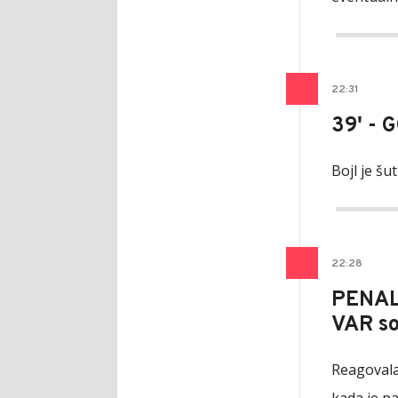
22
:
31
39' - 
Bojl je šu
22
:
28
PENAL 
VAR so
Reagovala