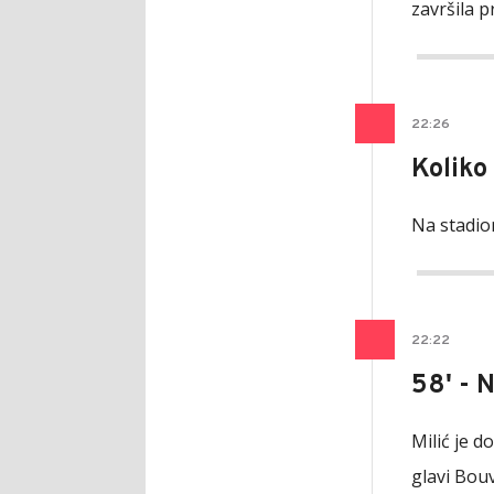
završila 
22
:
26
Koliko
Na stadio
22
:
22
58' - 
Milić je d
glavi Bouv