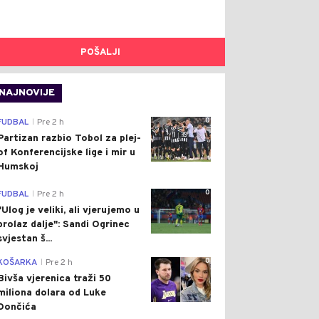
POŠALJI
NAJNOVIJE
0
FUDBAL
Pre 2 h
|
Partizan razbio Tobol za plej-
of Konferencijske lige i mir u
Humskoj
0
FUDBAL
Pre 2 h
|
"Ulog je veliki, ali vjerujemo u
prolaz dalje": Sandi Ogrinec
svjestan š...
0
KOŠARKA
Pre 2 h
|
Bivša vjerenica traži 50
miliona dolara od Luke
Dončića