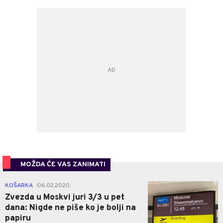
MOŽDA ĆE VAS ZANIMATI
0
KOŠARKA
06.02.2020.
|
Zvezda u Moskvi juri 3/3 u pet
dana: Nigde ne piše ko je bolji na
papiru