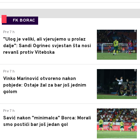
FK BORAC
0
Pre 7 h
"Ulog je veliki, ali vjerujemo u prolaz
dalje": Sandi Ogrinec svjestan šta nosi
revanš protiv Vitebska
0
Pre 7 h
Vinko Marinović otvoreno nakon
pobjede: Ostaje žal za bar još jednim
golom
0
Pre 7 h
Savić nakon "minimalca" Borca: Morali
smo postići bar još jedan gol