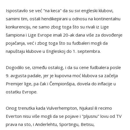
Ispostavilo se već "na keca" da su svi engleski klubovi,
samimi tim, ostali hendikepirani u odnosu na kontinentalnu
konkurenciju, ne samo zbog toga što su rivali iz Lige
šampiona i Lige Evrope imali 20-ak dana više za dovođenje
pojačanja, već i zbog toga što su fudbaleri mogli da
napuštaju klubove u Engleskoj do 1. septembra.
Dogodilo se, između ostalog, i da su cene fudbalera posle
9. avgusta padale, jer je kupovna moć klubova sa začelja
Premijer lige, pa čak i Čempionšipa, dovela do inflacije u
ostatku Evrope.
Onog trenutka kada Vulverhempton, Njukasl ili recimo
Everton nisu više mogli da se pojave i "pljusnu" lovu od TV
prava na sto, i Anderlehtu, Sportingu, Betisu,