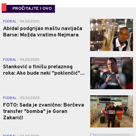
PROČITAJTE I OVO
0
FUDBAL
06.02.2020.
|
Abidal podgrijao maštu navijača
Barse: Možda vratimo Nejmara
0
FUDBAL
06.02.2020.
|
Stanković o finišu prelaznog
roka: Ako bude neki "poklončić"...
0
FUDBAL
05.02.2020.
|
FOTO: Sada je zvanično: Borčeva
transfer "bomba" je Goran
Zakarić!
0