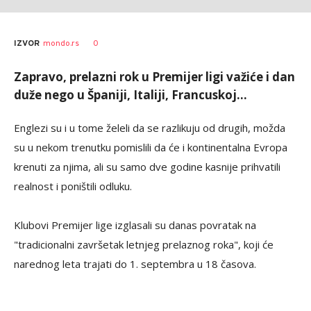
0
IZVOR
mondo.rs
Zapravo, prelazni rok u Premijer ligi važiće i dan
duže nego u Španiji, Italiji, Francuskoj...
Englezi su i u tome želeli da se razlikuju od drugih, možda
su u nekom trenutku pomislili da će i kontinentalna Evropa
krenuti za njima, ali su samo dve godine kasnije prihvatili
realnost i poništili odluku.
Klubovi Premijer lige izglasali su danas povratak na
"tradicionalni završetak letnjeg prelaznog roka", koji će
narednog leta trajati do 1. septembra u 18 časova.