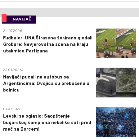
NAVIJAČI
0
24.07.2026.
Fudbaleri UNA Štrasena šokirano gledali
Grobare: Nevjerovatna scena na kraju
utakmice Partizana
0
22.07.2026.
Navijači pucali na autobus sa
Argentincima: Dvojica su prebačena u
bolnicu
1
07.07.2026.
Levski se oglasio: Saopštenje
bugarskog šampiona nekoliko sati pred
meč sa Borcem!