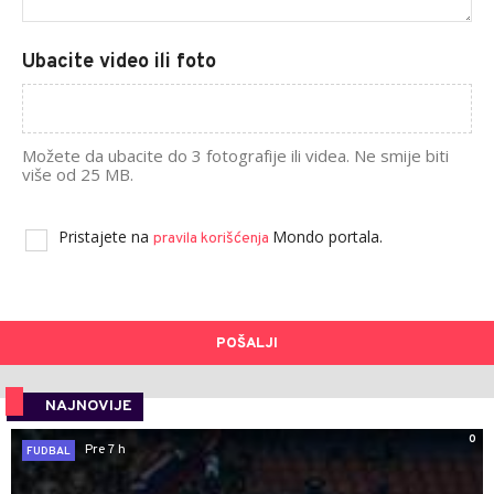
Ubacite video ili foto
Možete da ubacite do 3 fotografije ili videa. Ne smije biti
više od 25 MB.
Pristajete na
Mondo portala.
pravila korišćenja
POŠALJI
NAJNOVIJE
0
Pre 7 h
FUDBAL