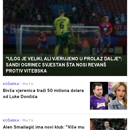
"ULOG JE VELIKI, ALI VJERUJEMO U PROLAZ DALJE":
SANDI OGRINEC SVJESTAN ŠTA NOSI REVANŠ
PROTIV VITEBSKA
0
KOŠARKA
Pre 7 h
|
Bivša vjerenica traži 50 miliona dolara
od Luke Dončića
0
KOŠARKA
Pre 7 h
|
Alen Smailagić ima novi klub: "Više mu