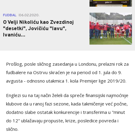
0
FUDBAL
06.02.2020.
|
O Velji Nikoliću kao Zvezdinoj
"desetki", Jovičiću "lavu",
Ivaniću...
Prošlog, posle sličnog zasedanja u Londonu, prelazni rok za
fudbalere na Ostrvu skraćen je na period od 1. jula do 9.
avgusta - odnosno utakmica 1. kola Premijer lige 2019/20.
Englezi su na taj način želeli da spreče finansijski najmoćnije
klubove da u ranoj fazi sezone, kada takmičenje već počne,
dodatno slabe ostatak konkurencije i transferima u "minut
do 12" ublažavaju propuste, krize, posledice povreda i
slično.