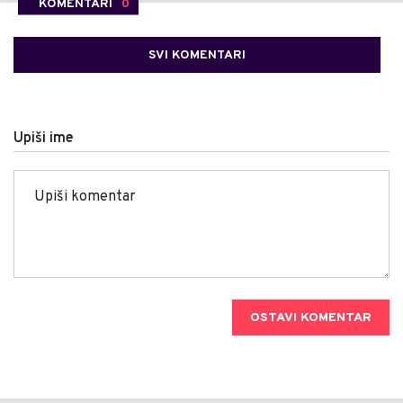
KOMENTARI
0
SVI KOMENTARI
Upiši ime
OSTAVI KOMENTAR