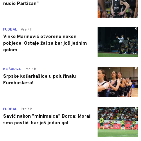
nudio Partizan"
0
FUDBAL
Pre 7 h
|
Vinko Marinović otvoreno nakon
pobjede: Ostaje žal za bar još jednim
golom
0
KOŠARKA
Pre 7 h
|
Srpske košarkašice u polufinalu
Eurobasketa!
0
FUDBAL
Pre 7 h
|
Savić nakon "minimalca" Borca: Morali
smo postići bar još jedan gol