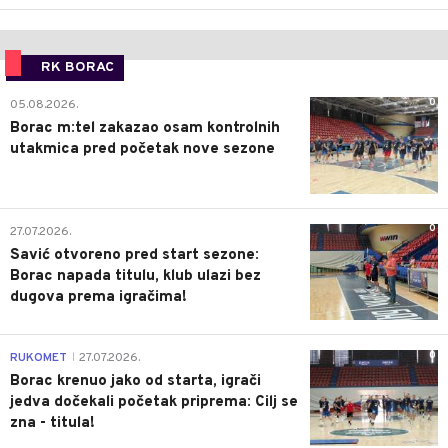
RK BORAC
0
05.08.2026.
Borac m:tel zakazao osam kontrolnih
utakmica pred početak nove sezone
0
27.07.2026.
Savić otvoreno pred start sezone:
Borac napada titulu, klub ulazi bez
dugova prema igračima!
0
RUKOMET
27.07.2026.
|
Borac krenuo jako od starta, igrači
jedva dočekali početak priprema: Cilj se
zna - titula!