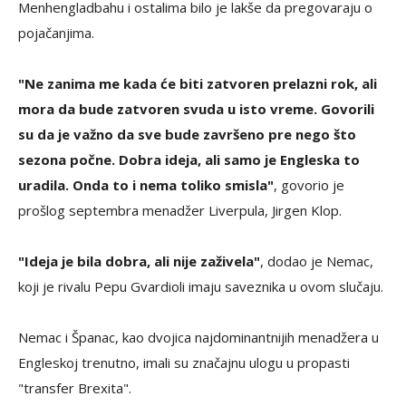
Menhengladbahu i ostalima bilo je lakše da pregovaraju o
pojačanjima.
"Ne zanima me kada će biti zatvoren prelazni rok, ali
mora da bude zatvoren svuda u isto vreme. Govorili
su da je važno da sve bude završeno pre nego što
sezona počne. Dobra ideja, ali samo je Engleska to
uradila. Onda to i nema toliko smisla"
, govorio je
prošlog septembra menadžer Liverpula, Jirgen Klop.
"Ideja je bila dobra, ali nije zaživela"
, dodao je Nemac,
koji je rivalu Pepu Gvardioli imaju saveznika u ovom slučaju.
Nemac i Španac, kao dvojica najdominantnijih menadžera u
Engleskoj trenutno, imali su značajnu ulogu u propasti
"transfer Brexita".