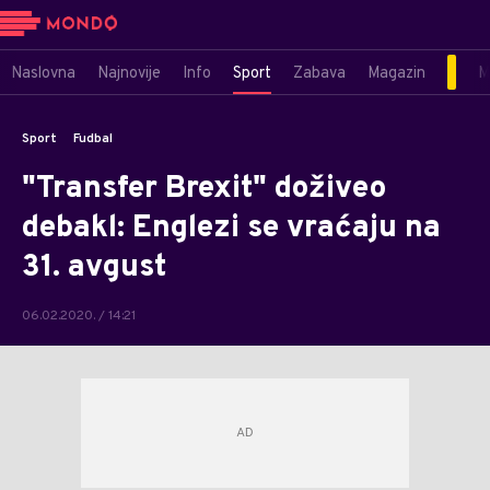
Naslovna
Najnovije
Info
Sport
Zabava
Magazin
M
Sport
Fudbal
"Transfer Brexit" doživeo
debakl: Englezi se vraćaju na
31. avgust
06.02.2020. / 14:21