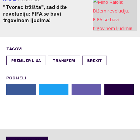
FUDBAL
05.02.2020.
|
"Tvorac tržišta", sad diže
revoluciju: FIFA se bavi
trgovinom ljudima!
TAGOVI
PREMIJER LIGA
TRANSFERI
BREXIT
PODIJELI