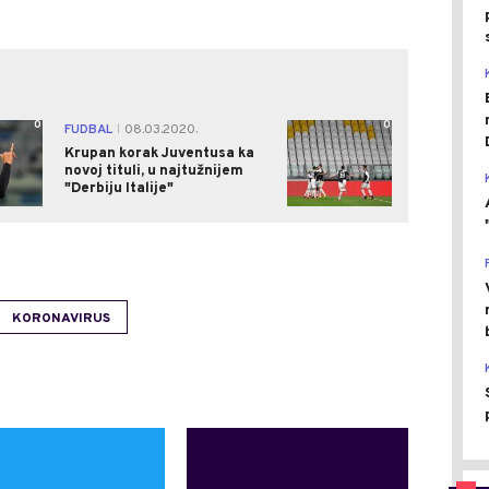
0
0
FUDBAL
08.03.2020.
|
Krupan korak Juventusa ka
novoj tituli, u najtužnijem
"Derbiju Italije"
KORONAVIRUS