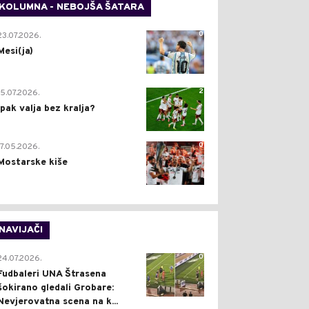
KOLUMNA - NEBOJŠA ŠATARA
0
23.07.2026.
Mesi(ja)
2
15.07.2026.
Ipak valja bez kralja?
0
17.05.2026.
Mostarske kiše
NAVIJAČI
0
24.07.2026.
Fudbaleri UNA Štrasena
šokirano gledali Grobare:
Nevjerovatna scena na k...