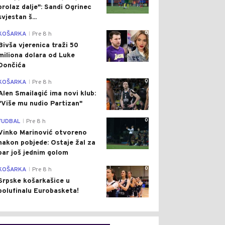
prolaz dalje": Sandi Ogrinec
svjestan š...
0
KOŠARKA
Pre 8 h
|
Bivša vjerenica traži 50
miliona dolara od Luke
Dončića
0
KOŠARKA
Pre 8 h
|
Alen Smailagić ima novi klub:
"Više mu nudio Partizan"
0
FUDBAL
Pre 8 h
|
Vinko Marinović otvoreno
nakon pobjede: Ostaje žal za
bar još jednim golom
0
KOŠARKA
Pre 8 h
|
Srpske košarkašice u
polufinalu Eurobasketa!