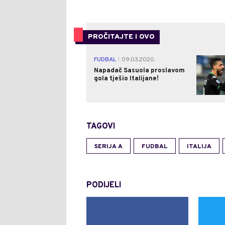
PROČITAJTE I OVO
FUDBAL
09.03.2020.
|
Napadač Sasuola proslavom
gola tješio Italijane!
TAGOVI
SERIJA A
FUDBAL
ITALIJA
PODIJELI