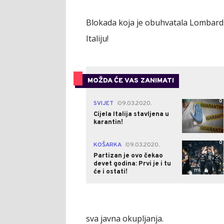
Blokada koja je obuhvatala Lombardij
Italiju!
MOŽDA ĆE VAS ZANIMATI
0
SVIJET
09.03.2020.
|
Cijela Italija stavljena u
karantin!
0
KOŠARKA
09.03.2020.
|
Partizan je ovo čekao
devet godina: Prvi je i tu
će i ostati!
sva javna okupljanja.