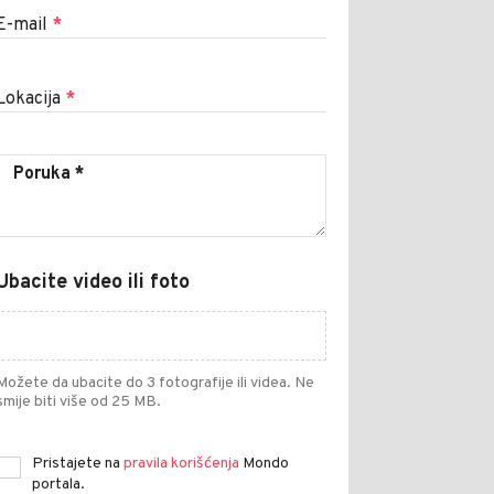
E-mail
*
Lokacija
*
Ubacite video ili foto
Možete da ubacite do 3 fotografije ili videa. Ne
smije biti više od 25 MB.
Pristajete na
pravila korišćenja
Mondo
portala.