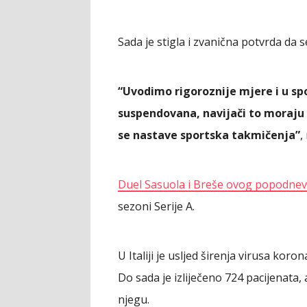
Sada je stigla i zvanična potvrda da se
“Uvodimo rigoroznije mjere i u spo
suspendovana, navijači to moraju
se nastave sportska takmičenja”
,
Duel Sasuola i Breše ovog popodne
sezoni Serije A.
U Italiji je usljed širenja virusa kor
Do sada je izliječeno 724 pacijenata, 
njegu.