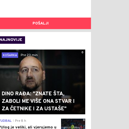
POŠALJI
NAJNOVIJE
0
Pre 23 min
KOŠARKA
DINO RAĐA: "ZNATE ŠTA,
ZABOLI ME VIŠE ONA STVAR I
ZA ČETNIKE I ZA USTAŠE"
0
FUDBAL
Pre 8 h
|
"Ulog je veliki, ali vjerujemo u