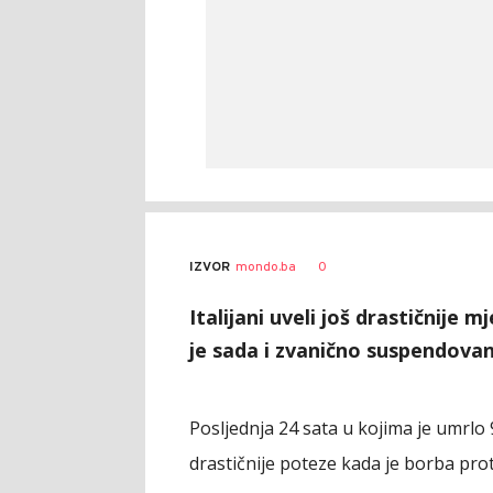
0
IZVOR
mondo.ba
Italijani uveli još drastičnije 
je sada i zvanično suspendovan
Posljednja 24 sata u kojima je umrlo 9
drastičnije poteze kada je borba prot