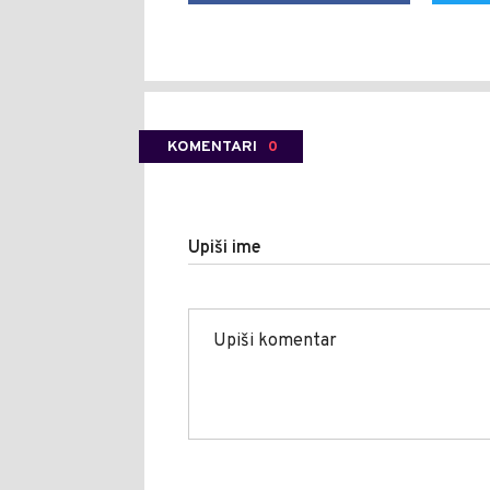
KOMENTARI
0
Upiši ime