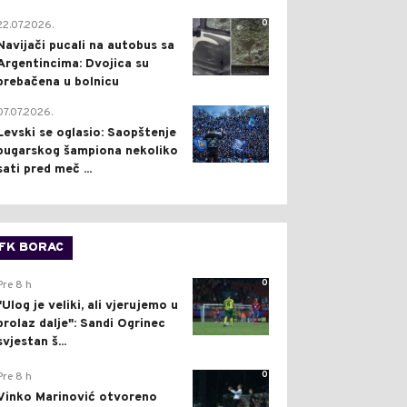
0
22.07.2026.
Navijači pucali na autobus sa
Argentincima: Dvojica su
prebačena u bolnicu
1
07.07.2026.
Levski se oglasio: Saopštenje
bugarskog šampiona nekoliko
sati pred meč ...
FK BORAC
0
Pre 8 h
"Ulog je veliki, ali vjerujemo u
prolaz dalje": Sandi Ogrinec
svjestan š...
0
Pre 8 h
Vinko Marinović otvoreno