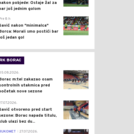
nakon pobjede: Ostaje žal za
bar još jednim golom
0
Pre 8 h
Savić nakon "minimalca"
Borca: Morali smo postići bar
još jedan gol
RK BORAC
0
05.08.2026.
Borac m:tel zakazao osam
kontrolnih utakmica pred
početak nove sezone
0
27.07.2026.
Savić otvoreno pred start
sezone: Borac napada titulu,
klub ulazi bez du...
0
RUKOMET
27.07.2026.
|