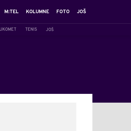
M:TEL
KOLUMNE
FOTO
JOŠ
UKOMET
TENIS
JOŠ