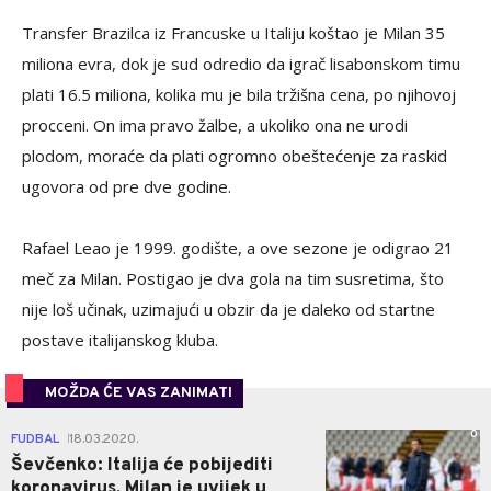
Transfer Brazilca iz Francuske u Italiju koštao je Milan 35
miliona evra, dok je sud odredio da igrač lisabonskom timu
plati 16.5 miliona, kolika mu je bila tržišna cena, po njihovoj
procceni. On ima pravo žalbe, a ukoliko ona ne urodi
plodom, moraće da plati ogromno obeštećenje za raskid
ugovora od pre dve godine.
Rafael Leao je 1999. godište, a ove sezone je odigrao 21
meč za Milan. Postigao je dva gola na tim susretima, što
nije loš učinak, uzimajući u obzir da je daleko od startne
postave italijanskog kluba.
MOŽDA ĆE VAS ZANIMATI
0
FUDBAL
18.03.2020.
|
Ševčenko: Italija će pobijediti
koronavirus, Milan je uvijek u