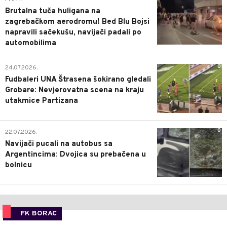
Brutalna tuča huligana na
zagrebačkom aerodromu! Bed Blu Bojsi
napravili sačekušu, navijači padali po
automobilima
0
24.07.2026.
Fudbaleri UNA Štrasena šokirano gledali
Grobare: Nevjerovatna scena na kraju
utakmice Partizana
0
22.07.2026.
Navijači pucali na autobus sa
Argentincima: Dvojica su prebačena u
bolnicu
FK BORAC