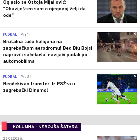
Oglasio se Ostoja Mijailović:
"Obaviješten sam o njegovoj želji da
ode"
0
FUDBAL
Pre 1 h
|
Brutalna tuča huligana na
zagrebačkom aerodromu! Bed Blu Bojsi
napravili sačekušu, navijači padali po
automobilima
0
FUDBAL
Pre 2 h
|
Neočekivan transfer: Iz PSŽ-a u
zagrebački Dinamo!
KOLUMNA - NEBOJŠA ŠATARA
0
23.07.2026.