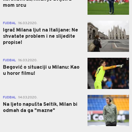
mom srcu
0
FUDBAL
16.03.2020.
|
Igrač Milana ljut na Italijane: Ne
shvatate problem i ne slijedite
propise!
0
FUDBAL
16.03.2020.
|
Begović o situaciji u Milanu: Kao
u horor filmu!
0
FUDBAL
14.03.2020.
|
Na ljeto napušta Seltik, Milan bi
odmah da ga "mazne"