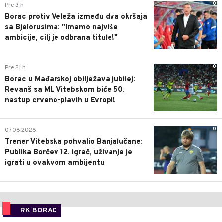
0
Pre 3 h
Borac protiv Veleža između dva okršaja
sa Bjelorusima: "Imamo najviše
ambicije, cilj je odbrana titule!"
0
Pre 21 h
Borac u Mađarskoj obilježava jubilej:
Revanš sa ML Vitebskom biće 50.
nastup crveno-plavih u Evropi!
0
07.08.2026.
Trener Vitebska pohvalio Banjalučane:
Publika Borčev 12. igrač, uživanje je
igrati u ovakvom ambijentu
RK BORAC