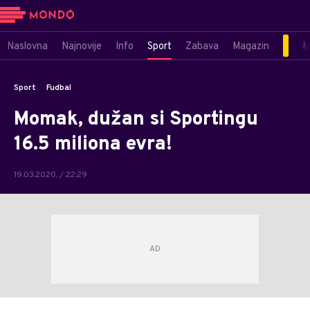
Naslovna
Najnovije
Info
Sport
Zabava
Magazin
M
Sport
Fudbal
Momak, dužan si Sportingu
16.5 miliona evra!
19.03.2020. / 22:29