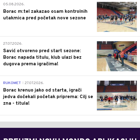
0
05.08.2026.
Borac m:tel zakazao osam kontrolnih
utakmica pred početak nove sezone
0
27.07.2026.
Savić otvoreno pred start sezone:
Borac napada titulu, klub ulazi bez
dugova prema igračima!
0
RUKOMET
27.07.2026.
|
Borac krenuo jako od starta, igrači
jedva dočekali početak priprema: Cilj se
zna - titula!