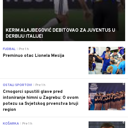
KERIM ALAJBEGOVIĆ DEBITOVAO ZA JUVENTUS U
DERBIJU ITALIJE!
0
FUDBAL
Pre 1 h
|
Preminuo otac Lionela Mesija
0
OSTALI SPORTOVI
Pre 1 h
|
Crnogorci spustili glave pred
intoniranje himni u Zagrebu: O ovom
potezu sa Svjetskog prvenstva bruji
region
0
KOŠARKA
Pre 1 h
|