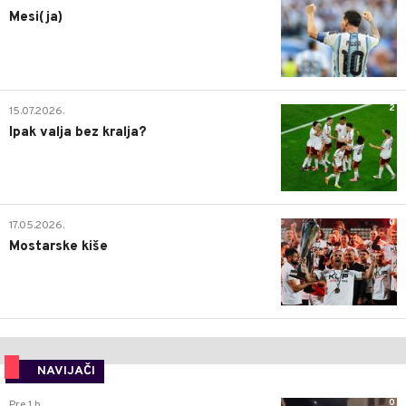
Mesi(ja)
2
15.07.2026.
Ipak valja bez kralja?
0
17.05.2026.
Mostarske kiše
NAVIJAČI
0
Pre 1 h