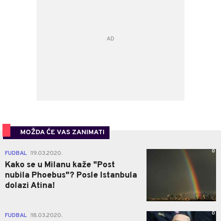
MOŽDA ĆE VAS ZANIMATI
0
FUDBAL
19.03.2020.
|
Kako se u Milanu kaže "Post
nubila Phoebus"? Posle Istanbula
dolazi Atina!
0
FUDBAL
18.03.2020.
|