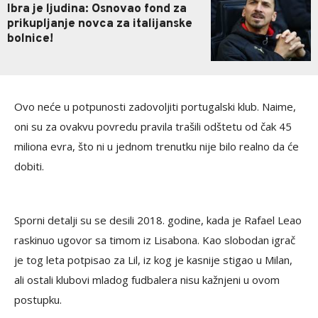
Ibra je ljudina: Osnovao fond za
prikupljanje novca za italijanske
bolnice!
Ovo neće u potpunosti zadovoljiti portugalski klub. Naime,
oni su za ovakvu povredu pravila trašili odštetu od čak 45
miliona evra, što ni u jednom trenutku nije bilo realno da će
dobiti.
Sporni detalji su se desili 2018. godine, kada je Rafael Leao
raskinuo ugovor sa timom iz Lisabona. Kao slobodan igrač
je tog leta potpisao za Lil, iz kog je kasnije stigao u Milan,
ali ostali klubovi mladog fudbalera nisu kažnjeni u ovom
postupku.