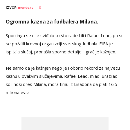
0
IZVOR
mondo.rs
Ogromna kazna za fudbalera Milana.
Sportingu se nije sviđalo to što rade Lili i Rafael Leao, pa su
se požalili krovnoj organizciji svetskog fudbala. FIFA je
ispitala slučaj, pronašla sporne detalje i igrač je kažnjen.
Ne samo da je kažnjen nego je i oborio rekord za najveću
kaznu u ovakvim slučajevima. Rafael Leao, mladi Brazilac
koji nosi dres Milana, mora timu iz Lisabona da plati 16.5
miliona evra.