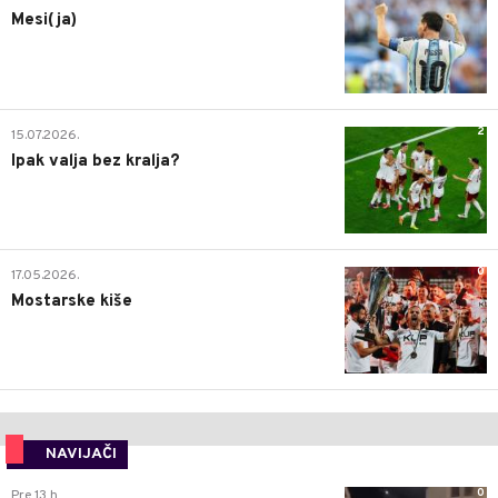
Mesi(ja)
2
15.07.2026.
Ipak valja bez kralja?
0
17.05.2026.
Mostarske kiše
NAVIJAČI
0
Pre 13 h