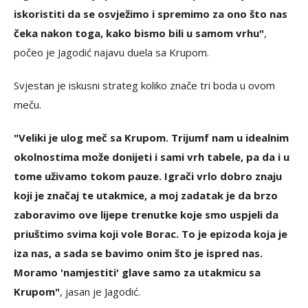
iskoristiti da se osvježimo i spremimo za ono što nas
čeka nakon toga, kako bismo bili u samom vrhu"
,
počeo je Jagodić najavu duela sa Krupom.
Svjestan je iskusni strateg koliko znače tri boda u ovom
meču.
"Veliki je ulog meč sa Krupom. Trijumf nam u idealnim
okolnostima može donijeti i sami vrh tabele, pa da i u
tome uživamo tokom pauze. Igrači vrlo dobro znaju
koji je značaj te utakmice, a moj zadatak je da brzo
zaboravimo ove lijepe trenutke koje smo uspjeli da
priuštimo svima koji vole Borac. To je epizoda koja je
iza nas, a sada se bavimo onim što je ispred nas.
Moramo 'namjestiti' glave samo za utakmicu sa
Krupom"
, jasan je Jagodić.