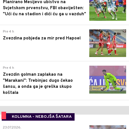
Planirano Mesijevo ubistvo na
Svjetskom prvenstvu, FBI obaviješten:
"Ući ću na stadion i dići ću ga u vazduh"
0
Pre 4 h
Zvezdina pobjeda za mir pred Hapoel
0
Pre 4 h
Zvezdin golman zaplakao na
"Marakani": Trebinjac dugo čekao
šansu, a onda ga je greška skupo
koštala
KOLUMNA - NEBOJŠA ŠATARA
0
23.07.2026.