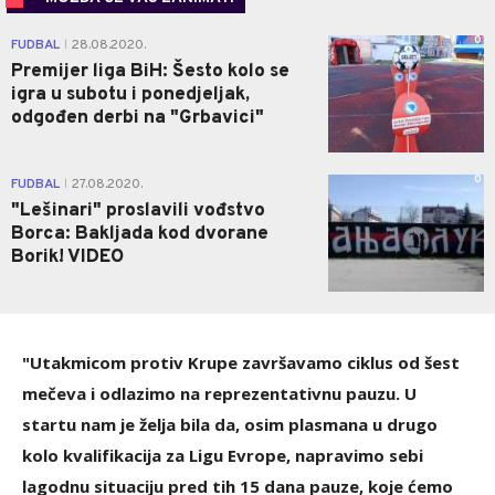
0
FUDBAL
28.08.2020.
|
Premijer liga BiH: Šesto kolo se
igra u subotu i ponedjeljak,
odgođen derbi na "Grbavici"
0
FUDBAL
27.08.2020.
|
"Lešinari" proslavili vođstvo
Borca: Bakljada kod dvorane
Borik! VIDEO
"Utakmicom protiv Krupe završavamo ciklus od šest
mečeva i odlazimo na reprezentativnu pauzu. U
startu nam je želja bila da, osim plasmana u drugo
kolo kvalifikacija za Ligu Evrope, napravimo sebi
lagodnu situaciju pred tih 15 dana pauze, koje ćemo