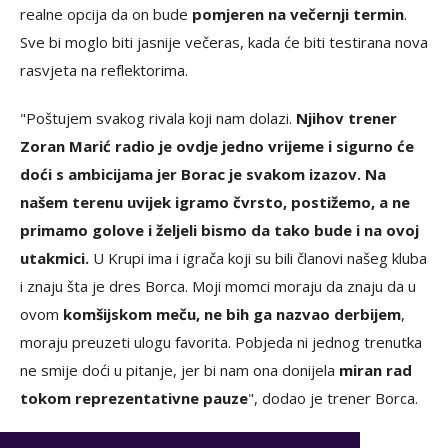
realne opcija da on bude
pomjeren na večernji termin
.
Sve bi moglo biti jasnije večeras, kada će biti testirana nova
rasvjeta na reflektorima.
"Poštujem svakog rivala koji nam dolazi.
Njihov trener
Zoran Marić radio je ovdje jedno vrijeme i sigurno će
doći s ambicijama jer Borac je svakom izazov. Na
našem terenu uvijek igramo čvrsto, postižemo, a ne
primamo golove i željeli bismo da tako bude i na ovoj
utakmici.
U Krupi ima i igrača koji su bili članovi našeg kluba
i znaju šta je dres Borca. Moji momci moraju da znaju da u
ovom
komšijskom meču, ne bih ga nazvao derbijem
,
moraju preuzeti ulogu favorita. Pobjeda ni jednog trenutka
ne smije doći u pitanje, jer bi nam ona donijela
miran rad
tokom reprezentativne pauze
", dodao je trener Borca.