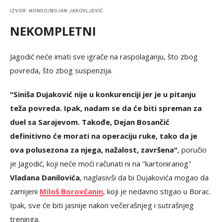
IZVOR: MONDO/BOJAN JAKOVLJEVIĆ
NEKOMPLETNI
Jagodić neće imati sve igrače na raspolaganju, što zbog
povreda, što zbog suspenzija.
"Siniša Dujaković nije u konkurenciji jer je u pitanju
teža povreda. Ipak, nadam se da će biti spreman za
duel sa Sarajevom. Takođe, Dejan Bosančić
definitivno će morati na operaciju ruke, tako da je
ova polusezona za njega, nažalost, završena"
, poručio
je Jagodić, koji neće moći računati ni na "kartoniranog"
Vladana Danilovića
, naglasivši da bi Dujakovića mogao da
zamijeni
Miloš Borovčanin
, koji je nedavno stigao u Borac.
Ipak, sve će biti jasnije nakon večerašnjeg i sutrašnjeg
treninga.