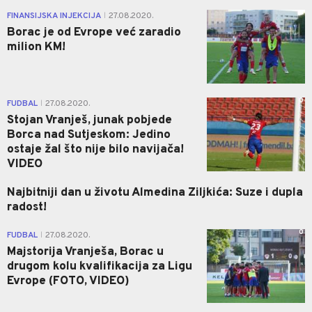
0
FINANSIJSKA INJEKCIJA
27.08.2020.
|
Borac je od Evrope već zaradio
milion KM!
0
FUDBAL
27.08.2020.
|
Stojan Vranješ, junak pobjede
Borca nad Sutjeskom: Jedino
ostaje žal što nije bilo navijača!
VIDEO
Najbitniji dan u životu Almedina Ziljkića: Suze i dupla
radost!
0
FUDBAL
27.08.2020.
|
Majstorija Vranješa, Borac u
drugom kolu kvalifikacija za Ligu
Evrope (FOTO, VIDEO)