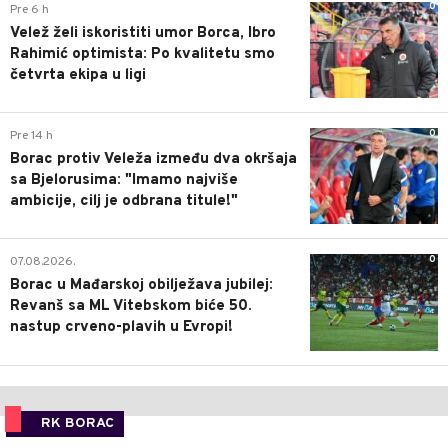
0
Pre 6 h
Velež želi iskoristiti umor Borca, Ibro
Rahimić optimista: Po kvalitetu smo
četvrta ekipa u ligi
0
Pre 14 h
Borac protiv Veleža između dva okršaja
sa Bjelorusima: "Imamo najviše
ambicije, cilj je odbrana titule!"
0
07.08.2026.
Borac u Mađarskoj obilježava jubilej:
Revanš sa ML Vitebskom biće 50.
nastup crveno-plavih u Evropi!
RK BORAC