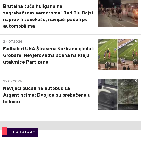
Brutalna tuča huligana na
zagrebačkom aerodromu! Bed Blu Bojsi
napravili sačekušu, navijači padali po
automobilima
0
24.07.2026.
Fudbaleri UNA Štrasena šokirano gledali
Grobare: Nevjerovatna scena na kraju
utakmice Partizana
0
22.07.2026.
Navijači pucali na autobus sa
Argentincima: Dvojica su prebačena u
bolnicu
FK BORAC