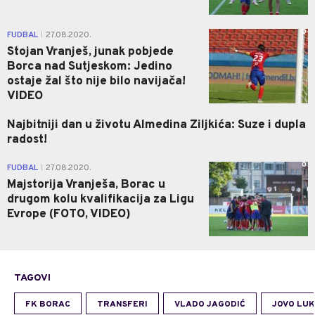
0
FUDBAL
27.08.2020.
|
Stojan Vranješ, junak pobjede
Borca nad Sutjeskom: Jedino
ostaje žal što nije bilo navijača!
VIDEO
Najbitniji dan u životu Almedina Ziljkića: Suze i dupla
radost!
0
FUDBAL
27.08.2020.
|
Majstorija Vranješa, Borac u
drugom kolu kvalifikacija za Ligu
Evrope (FOTO, VIDEO)
TAGOVI
FK BORAC
TRANSFERI
VLADO JAGODIĆ
JOVO LUK