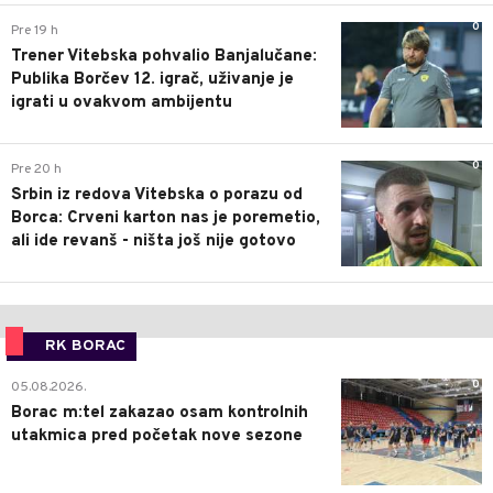
0
Pre 19 h
Trener Vitebska pohvalio Banjalučane:
Publika Borčev 12. igrač, uživanje je
igrati u ovakvom ambijentu
0
Pre 20 h
Srbin iz redova Vitebska o porazu od
Borca: Crveni karton nas je poremetio,
ali ide revanš - ništa još nije gotovo
RK BORAC
0
05.08.2026.
Borac m:tel zakazao osam kontrolnih
utakmica pred početak nove sezone