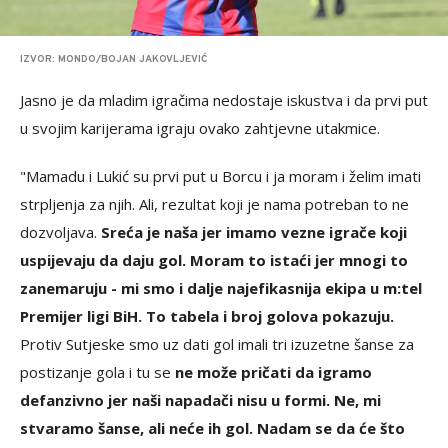
IZVOR: MONDO/BOJAN JAKOVLJEVIĆ
Jasno je da mladim igračima nedostaje iskustva i da prvi put
u svojim karijerama igraju ovako zahtjevne utakmice.
"Mamadu i Lukić su prvi put u Borcu i ja moram i želim imati
strpljenja za njih. Ali, rezultat koji je nama potreban to ne
dozvoljava.
Sreća je naša jer imamo vezne igrače koji
uspijevaju da daju gol. Moram to istaći jer mnogi to
zanemaruju - mi smo i dalje najefikasnija ekipa u m:tel
Premijer ligi BiH. To tabela i broj golova pokazuju.
Protiv Sutjeske smo uz dati gol imali tri izuzetne šanse za
postizanje gola i tu se
ne može pričati da igramo
defanzivno jer naši napadači nisu u formi. Ne, mi
stvaramo šanse, ali neće ih gol. Nadam se da će što