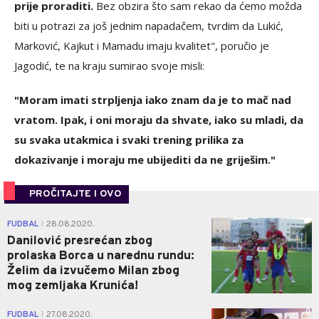
prije proraditi.
Bez obzira što sam rekao da ćemo možda
biti u potrazi za još jednim napadačem, tvrdim da Lukić,
Marković, Kajkut i Mamadu imaju kvalitet", poručio je
Jagodić, te na kraju sumirao svoje misli:
"Moram imati strpljenja iako znam da je to mač nad
vratom. Ipak, i oni moraju da shvate, iako su mladi, da
su svaka utakmica i svaki trening prilika za
dokazivanje i moraju me ubijediti da ne griješim."
PROČITAJTE I OVO
0
FUDBAL
28.08.2020.
|
Danilović presrećan zbog
prolaska Borca u narednu rundu:
Želim da izvučemo Milan zbog
mog zemljaka Krunića!
0
FUDBAL
27.08.2020.
|