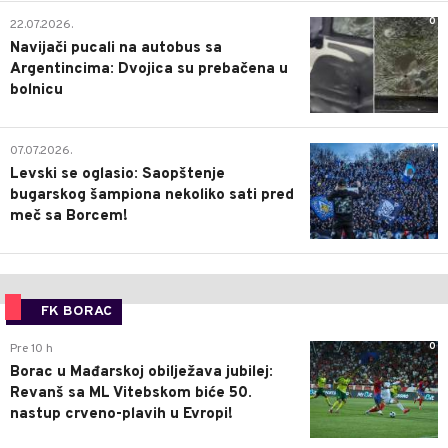
0
22.07.2026.
Navijači pucali na autobus sa
Argentincima: Dvojica su prebačena u
bolnicu
1
07.07.2026.
Levski se oglasio: Saopštenje
bugarskog šampiona nekoliko sati pred
meč sa Borcem!
FK BORAC
0
Pre 10 h
Borac u Mađarskoj obilježava jubilej:
Revanš sa ML Vitebskom biće 50.
nastup crveno-plavih u Evropi!