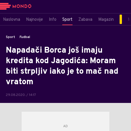
Naslovna
Najnovije
Info
Sport
Zabava
Magazin
M
Sport
Fudbal
Napadači Borca još imaju
kredita kod Jagodića: Moram
biti strpljiv iako je to mač nad
vratom
29.08.2020. / 14:17