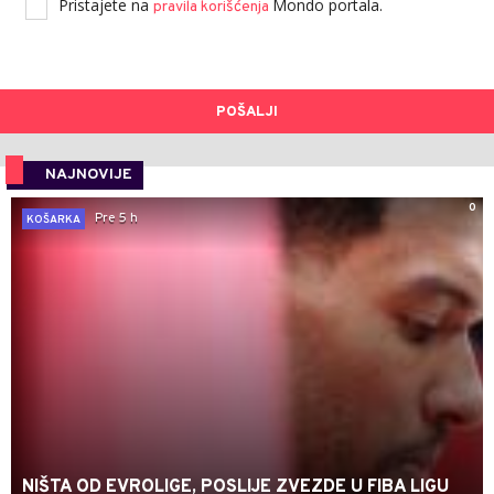
Pristajete na
Mondo portala.
pravila korišćenja
POŠALJI
NAJNOVIJE
0
Pre 5 h
KOŠARKA
NIŠTA OD EVROLIGE, POSLIJE ZVEZDE U FIBA LIGU