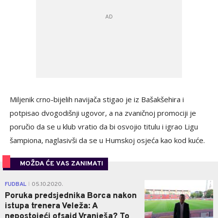
Miljenik crno-bijelih navijača stigao je iz Bašakšehira i
potpisao dvogodišnji ugovor, a na zvaničnoj promociji je
poručio da se u klub vratio da bi osvojio titulu i igrao Ligu
šampiona, naglasivši da se u Humskoj osjeća kao kod kuće.
MOŽDA ĆE VAS ZANIMATI
0
FUDBAL
05.10.2020.
|
Poruka predsjednika Borca nakon
istupa trenera Veleža: A
nepostojeći ofsajd Vranješa? To