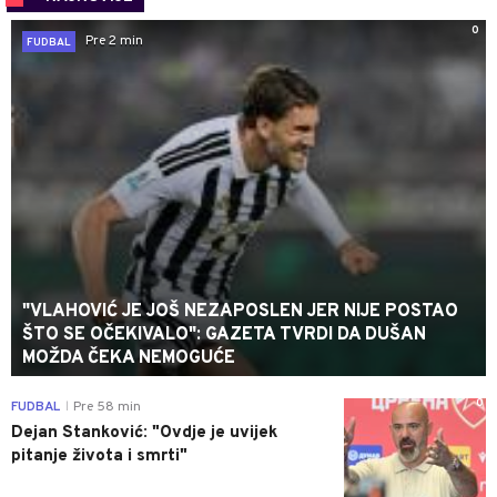
0
Pre 2 min
FUDBAL
"VLAHOVIĆ JE JOŠ NEZAPOSLEN JER NIJE POSTAO
ŠTO SE OČEKIVALO": GAZETA TVRDI DA DUŠAN
MOŽDA ČEKA NEMOGUĆE
0
FUDBAL
Pre 58 min
|
Dejan Stanković: "Ovdje je uvijek
pitanje života i smrti"