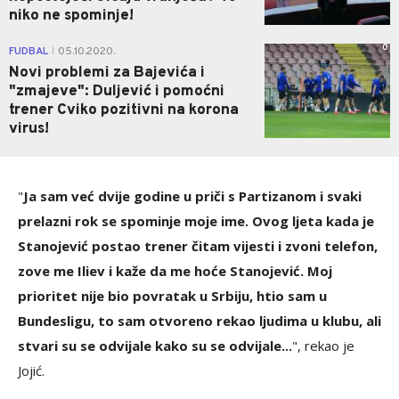
niko ne spominje!
0
FUDBAL
05.10.2020.
|
Novi problemi za Bajevića i
"zmajeve": Duljević i pomoćni
trener Cviko pozitivni na korona
virus!
"
Ja sam već dvije godine u priči s Partizanom i svaki
prelazni rok se spominje moje ime. Ovog ljeta kada je
Stanojević postao trener čitam vijesti i zvoni telefon,
zove me Iliev i kaže da me hoće Stanojević.
Moj
prioritet nije bio povratak u Srbiju, htio sam u
Bundesligu, to sam otvoreno rekao ljudima u klubu, ali
stvari su se odvijale kako su se odvijale...
", rekao je
Jojić.