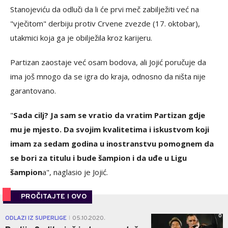
Stanojeviću da odluči da li će prvi meč zabilježiti već na
"vječitom" derbiju protiv Crvene zvezde (17. oktobar),
utakmici koja ga je obilježila kroz karijeru.
Partizan zaostaje već osam bodova, ali Jojić poručuje da
ima još mnogo da se igra do kraja, odnosno da ništa nije
garantovano.
"
Sada cilj? Ja sam se vratio da vratim Partizan gdje
mu je mjesto. Da svojim kvalitetima i iskustvom koji
imam za sedam godina u inostranstvu pomognem da
se bori za titulu i bude šampion i da uđe u Ligu
šampion
a"
, naglasio je Jojić.
PROČITAJTE I OVO
0
ODLAZI IZ SUPERLIGE
05.10.2020.
|