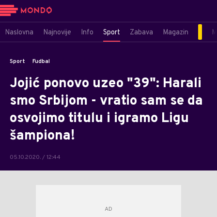
Naslovna
Najnovije
Info
Sport
Zabava
Magazin
M
Sport
Fudbal
Jojić ponovo uzeo "39": Harali
smo Srbijom - vratio sam se da
osvojimo titulu i igramo Ligu
šampiona!
05.10.2020. / 12:44