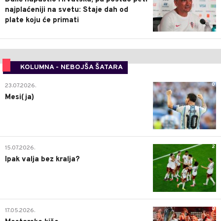
najplaćeniji na svetu: Staje dah od
plate koju će primati
KOLUMNA - NEBOJŠA ŠATARA
0
23.07.2026.
Mesi(ja)
2
15.07.2026.
Ipak valja bez kralja?
0
17.05.2026.