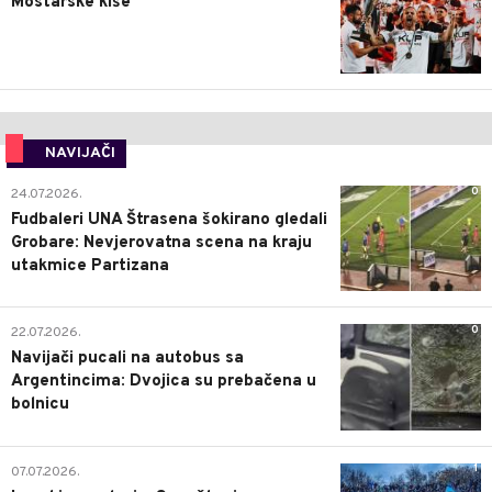
Mostarske kiše
NAVIJAČI
0
24.07.2026.
Fudbaleri UNA Štrasena šokirano gledali
Grobare: Nevjerovatna scena na kraju
utakmice Partizana
0
22.07.2026.
Navijači pucali na autobus sa
Argentincima: Dvojica su prebačena u
bolnicu
1
07.07.2026.