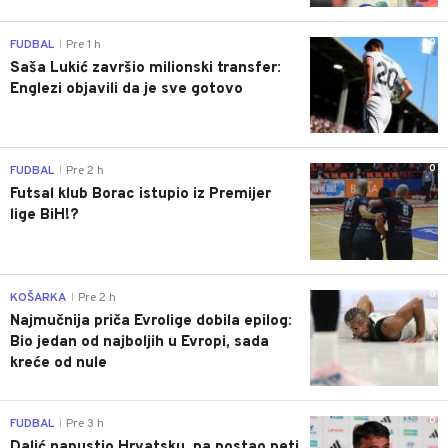
0
FUDBAL
Pre 1 h
|
Saša Lukić završio milionski transfer:
Englezi objavili da je sve gotovo
0
FUDBAL
Pre 2 h
|
Futsal klub Borac istupio iz Premijer
lige BiH!?
0
KOŠARKA
Pre 2 h
|
Najmučnija priča Evrolige dobila epilog:
Bio jedan od najboljih u Evropi, sada
kreće od nule
0
FUDBAL
Pre 3 h
|
Dalić napustio Hrvatsku, pa postao peti