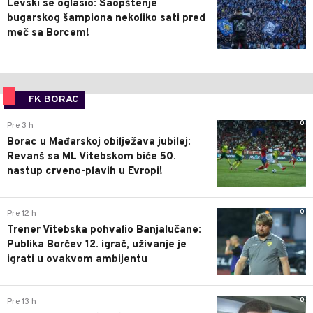
Levski se oglasio: Saopštenje
bugarskog šampiona nekoliko sati pred
meč sa Borcem!
FK BORAC
0
Pre 3 h
Borac u Mađarskoj obilježava jubilej:
Revanš sa ML Vitebskom biće 50.
nastup crveno-plavih u Evropi!
0
Pre 12 h
Trener Vitebska pohvalio Banjalučane:
Publika Borčev 12. igrač, uživanje je
igrati u ovakvom ambijentu
0
Pre 13 h