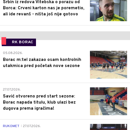
Srbin iz redova Vitebska o porazu od
Borca: Crveni karton nas je poremetio,
ali ide revanš - ništa još nije gotovo
RK BORAC
0
05.08.2026.
Borac m:tel zakazao osam kontrolnih
utakmica pred početak nove sezone
0
27.07.2026.
Savić otvoreno pred start sezone:
Borac napada titulu, klub ulazi bez
dugova prema igračima!
0
RUKOMET
27.07.2026.
|