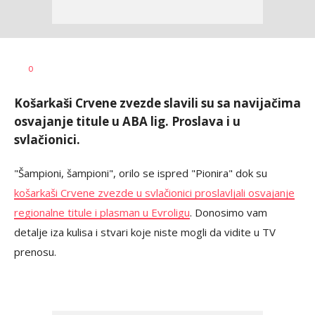
Nemanja
AUTOR
0
Stanojčić
Košarkaši Crvene zvezde slavili su sa navijačima
osvajanje titule u ABA lig. Proslava i u
svlačionici.
"Šampioni, šampioni", orilo se ispred "Pionira" dok su
košarkaši Crvene zvezde u svlačionici proslavljali osvajanje
regionalne titule i plasman u Evroligu
. Donosimo vam
detalje iza kulisa i stvari koje niste mogli da vidite u TV
prenosu.