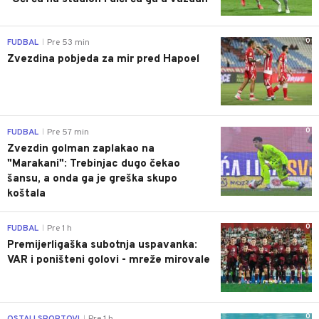
0
FUDBAL
Pre 53 min
|
Zvezdina pobjeda za mir pred Hapoel
0
FUDBAL
Pre 57 min
|
Zvezdin golman zaplakao na
"Marakani": Trebinjac dugo čekao
šansu, a onda ga je greška skupo
koštala
0
FUDBAL
Pre 1 h
|
Premijerligaška subotnja uspavanka:
VAR i poništeni golovi - mreže mirovale
0
OSTALI SPORTOVI
Pre 1 h
|