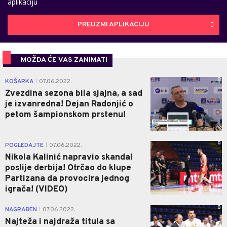
aplikaciju
PREUZMI APLIKACIJU
MOŽDA ĆE VAS ZANIMATI
0
KOŠARKA
07.06.2022.
|
Zvezdina sezona bila sjajna, a sad
je izvanredna! Dejan Radonjić o
petom šampionskom prstenu!
0
POGLEDAJTE
07.06.2022.
|
Nikola Kalinić napravio skandal
poslije derbija! Otrčao do klupe
Partizana da provocira jednog
igrača! (VIDEO)
0
NAGRAĐEN
07.06.2022.
|
Najteža i najdraža titula sa