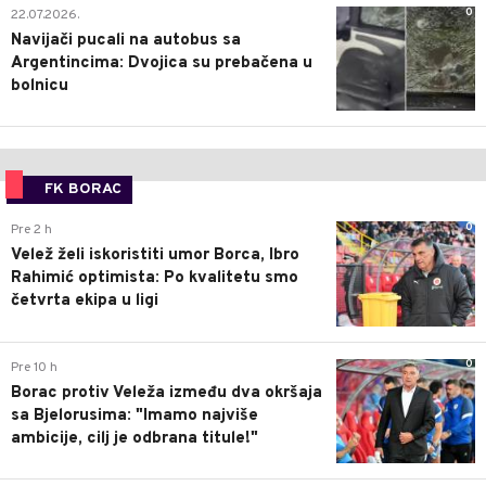
0
22.07.2026.
Navijači pucali na autobus sa
Argentincima: Dvojica su prebačena u
bolnicu
FK BORAC
0
Pre 2 h
Velež želi iskoristiti umor Borca, Ibro
Rahimić optimista: Po kvalitetu smo
četvrta ekipa u ligi
0
Pre 10 h
Borac protiv Veleža između dva okršaja
sa Bjelorusima: "Imamo najviše
ambicije, cilj je odbrana titule!"