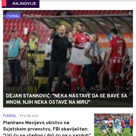
NAJNOVIJE
0
Pre 23 min
FUDBAL
DEJAN STANKOVIĆ: "NEKA NASTAVE DA SE BAVE SA
MNOM, NJIH NEKA OSTAVE NA MIRU"
0
FUDBAL
Pre 36 min
|
Planirano Mesijevo ubistvo na
Svjetskom prvenstvu, FBI obaviješten:
"Ući ću na stadion i dići ću ga u vazduh"