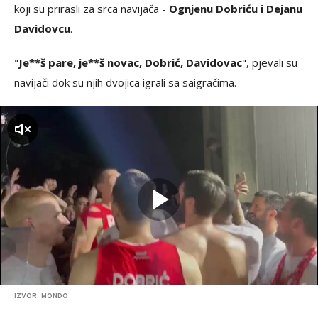
koji su prirasli za srca navijača -
Ognjenu Dobriću i Dejanu
Davidovcu
.
"
Je**š pare, je**š novac, Dobrić, Davidovac
", pjevali su
navijači dok su njih dvojica igrali sa saigračima.
zvuk
IZVOR: MONDO