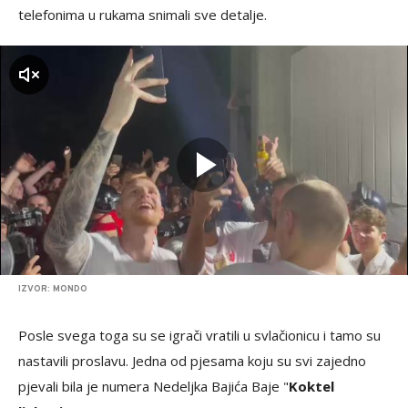
telefonima u rukama snimali sve detalje.
zvuk
IZVOR: MONDO
Posle svega toga su se igrači vratili u svlačionicu i tamo su
nastavili proslavu. Jedna od pjesama koju su svi zajedno
pjevali bila je numera Nedeljka Bajića Baje "
Koktel