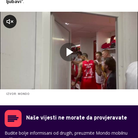
ljubavi
".
zvuk
IZVOR: MONDO
Naše vijesti ne morate da provjeravate
Budite bolje informisani od drugih, preuzmite Mondo mobilnu