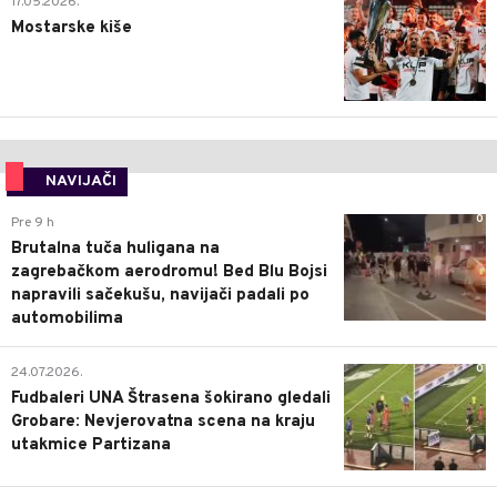
17.05.2026.
Mostarske kiše
NAVIJAČI
0
Pre 9 h
Brutalna tuča huligana na
zagrebačkom aerodromu! Bed Blu Bojsi
napravili sačekušu, navijači padali po
automobilima
0
24.07.2026.
Fudbaleri UNA Štrasena šokirano gledali
Grobare: Nevjerovatna scena na kraju
utakmice Partizana