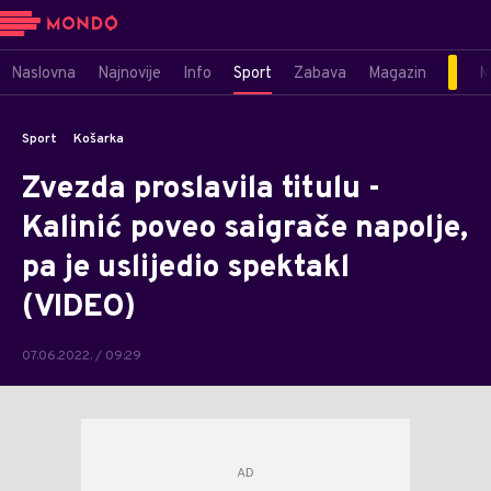
Naslovna
Najnovije
Info
Sport
Zabava
Magazin
M
Sport
Košarka
Zvezda proslavila titulu -
Kalinić poveo saigrače napolje,
pa je uslijedio spektakl
(VIDEO)
07.06.2022. / 09:29