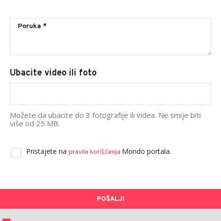
Ubacite video ili foto
Možete da ubacite do 3 fotografije ili videa. Ne smije biti
više od 25 MB.
Pristajete na
Mondo portala.
pravila korišćenja
POŠALJI