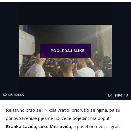
POGLEDAJ SLIKE
IZVOR: MONDO
Br. slika: 13
Relativno brzo se i Nikola vratio, pridružio se njima, pa su
ponovo krenule pjesme upućene pojedincima poput
Branka Lazića, Luke Mitrovića
, a posebno dvojici igrača