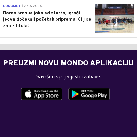
0
RUKOMET
27.07.2026.
|
Borac krenuo jako od starta, igrači
jedva dočekali početak priprema: Cilj se
zna - titula!
PREUZMI NOVU MONDO APLIKACIJU
Savršen spoj vijesti i zabave.