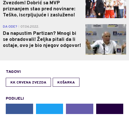
Zvezdom! Dobrić sa MVP
priznanjem stao pred novinare:
Teško, iscrpljujuće i zasluženo!
0
DA ODE?
07.06.2022.
|
Da napustim Partizan? Mnogi bi
se obradovali! Željka pitali da li
ostaje, ovo je bio njegov odgovor!
TAGOVI
KK CRVENA ZVEZDA
KOŠARKA
PODIJELI