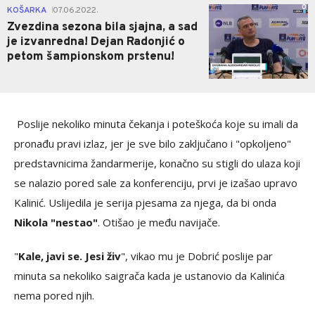
0
KOŠARKA
07.06.2022.
|
Zvezdina sezona bila sjajna, a sad
je izvanredna! Dejan Radonjić o
petom šampionskom prstenu!
Poslije nekoliko minuta čekanja i poteškoća koje su imali da
pronađu pravi izlaz, jer je sve bilo zaključano i "opkoljeno"
predstavnicima žandarmerije, konačno su stigli do ulaza koji
se nalazio pored sale za konferenciju, prvi je izašao upravo
Kalinić. Uslijedila je serija pjesama za njega, da bi onda
Nikola "nestao"
. Otišao je među navijače.
"
Kale, javi se. Jesi živ
", vikao mu je Dobrić poslije par
minuta sa nekoliko saigrača kada je ustanovio da Kalinića
nema pored njih.