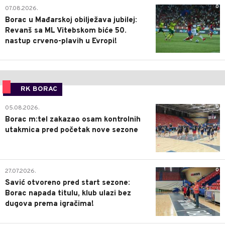
0
07.08.2026.
Borac u Mađarskoj obilježava jubilej:
Revanš sa ML Vitebskom biće 50.
nastup crveno-plavih u Evropi!
RK BORAC
0
05.08.2026.
Borac m:tel zakazao osam kontrolnih
utakmica pred početak nove sezone
0
27.07.2026.
Savić otvoreno pred start sezone:
Borac napada titulu, klub ulazi bez
dugova prema igračima!