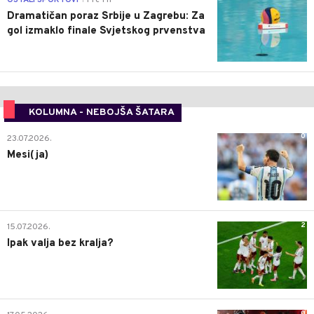
Dramatičan poraz Srbije u Zagrebu: Za
gol izmaklo finale Svjetskog prvenstva
KOLUMNA - NEBOJŠA ŠATARA
0
23.07.2026.
Mesi(ja)
2
15.07.2026.
Ipak valja bez kralja?
0