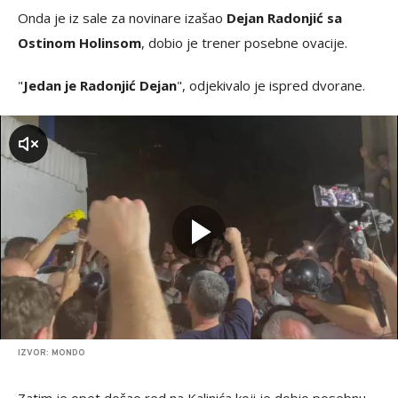
Onda je iz sale za novinare izašao
Dejan Radonjić sa
Ostinom Holinsom
, dobio je trener posebne ovacije.
"
Jedan je Radonjić Dejan
", odjekivalo je ispred dvorane.
zvuk
IZVOR: MONDO
Zatim je opet došao red na Kalinića koji je dobio posebnu