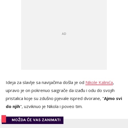
Ideja za slavlje sa navijačima došla je od
Nikole Kalinića
,
upravo je on pokrenuo saigrače da izađu i odu do svojih
pristalica koje su zdušno pjevale ispred dvorane, "
Ajmo svi
do njih
", uzviknuo je Nikola i poveo tim.
MOŽDA ĆE VAS ZANIMATI