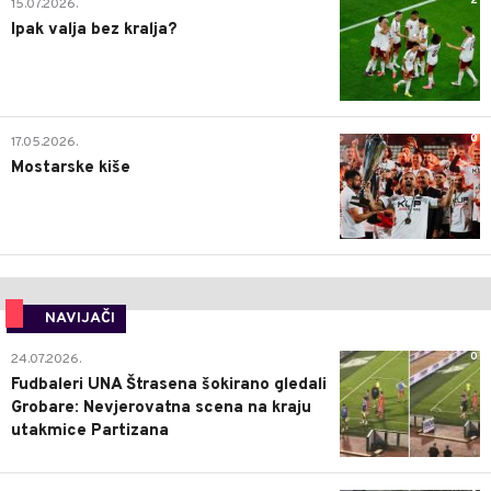
2
15.07.2026.
Ipak valja bez kralja?
0
17.05.2026.
Mostarske kiše
NAVIJAČI
0
24.07.2026.
Fudbaleri UNA Štrasena šokirano gledali
Grobare: Nevjerovatna scena na kraju
utakmice Partizana