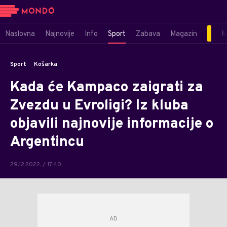
Naslovna
Najnovije
Info
Sport
Zabava
Magazin
M
Sport
Košarka
Kada će Kampaco zaigrati za
Zvezdu u Evroligi? Iz kluba
objavili najnovije informacije o
Argentincu
29.12.2022. / 17:40