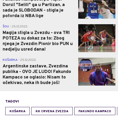
Dorsi! "Selili" ga u Partizan, a
sada je SLOBODAN - stigla je
potvrda iz NBA lige
0
ŠOU
25.12.2022.
|
Magija stigla u Zvezdu - ova TRI
POTEZA su dokaz za to: Zbog
njega je Zvezdin Pionir bio PUN u
nedjelju usred dana!
0
KOŠARKA
25.12.2022.
|
Argentinske zastave, Zvezdina
publika - OVO JE LUDO! Fakundo
Kampaco se oglasio: Nisam to
očekivao, neka ih bude još!
TAGOVI
KOŠARKA
KK CRVENA ZVEZDA
FAKUNDO KAMPACO