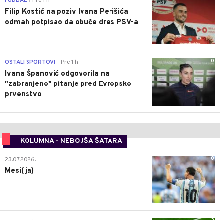
FUDBAL
Pre 1 h
|
Filip Kostić na poziv Ivana Perišića
odmah potpisao da obuče dres PSV-a
0
OSTALI SPORTOVI
Pre 1 h
|
Ivana Španović odgovorila na
"zabranjeno" pitanje pred Evropsko
prvenstvo
KOLUMNA - NEBOJŠA ŠATARA
0
23.07.2026.
Mesi(ja)