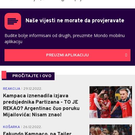
Naše vijesti ne morate da provjeravate
Budite bolje informisani od drugih, preuzmite Mondo mobilnu
aplikaciju
PREUZMI APLIKACIJU
PROČITAJTE I OVO
0
REAKCIJA
29.12.2022.
|
Kampaca iznenadila izjava
predsjednika Partizana - TO JE
REKAO? Argentinac čuo poruku
Mijailovića: Nisam znao!
0
KOŠARKA
26.12.2022.
|
Fakundo Kampaco, pa Tajler