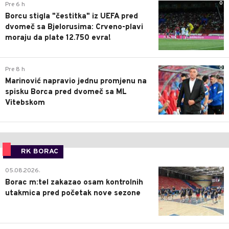
0
Pre 6 h
Borcu stigla "čestitka" iz UEFA pred
dvomeč sa Bjelorusima: Crveno-plavi
moraju da plate 12.750 evra!
0
Pre 8 h
Marinović napravio jednu promjenu na
spisku Borca pred dvomeč sa ML
Vitebskom
RK BORAC
0
05.08.2026.
Borac m:tel zakazao osam kontrolnih
utakmica pred početak nove sezone