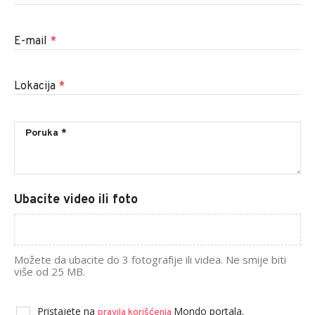
E-mail
*
Lokacija
*
Ubacite video ili foto
Možete da ubacite do 3 fotografije ili videa. Ne smije biti
više od 25 MB.
Pristajete na
Mondo portala.
pravila korišćenja