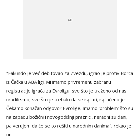
"Fakundo je već debitovao za Zvezdu, igrao je protiv Borca
iz Čačka u ABA ligi. Mi imamo privremenu zabranu
registracije igrača za Evroligu, sve što je traženo od nas
uradili smo, sve što je trebalo da se isplati, isplaćeno je.
Čekamo konačan odgovor Evrolige. Imamo 'problem' što su
na zapadu božićni i novogodišnji praznici, neradni su dani,
pa verujem da će se to rešiti u narednim danima", rekao je
on.