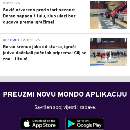
0
27.07.2026.
Savić otvoreno pred start sezone:
Borac napada titulu, klub ulazi bez
dugova prema igračima!
0
RUKOMET
27.07.2026.
|
Borac krenuo jako od starta, igrači
jedva dočekali početak priprema: Cilj se
zna - titula!
PREUZMI NOVU MONDO APLIKACIJU
Savršen spoj vijesti i zabave.