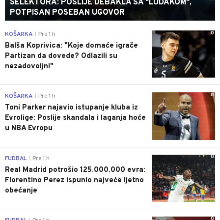
SELEKTORA: POSLIJE DEBAKLA SA "LUDAKOM",
POTPISAN POSEBAN UGOVOR
0
KOŠARKA
Pre 1 h
|
Balša Koprivica: "Koje domaće igrače
Partizan da dovede? Odlazili su
nezadovoljni"
0
KOŠARKA
Pre 1 h
|
Toni Parker najavio istupanje kluba iz
Evrolige: Poslije skandala i laganja hoće
u NBA Evropu
0
FUDBAL
Pre 1 h
|
Real Madrid potrošio 125.000.000 evra:
Florentino Perez ispunio najveće ljetno
obećanje
0