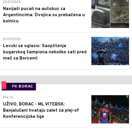
0
22.07.2026.
Navijači pucali na autobus sa
Argentincima: Dvojica su prebačena u
bolnicu
1
07.07.2026.
Levski se oglasio: Saopštenje
bugarskog šampiona nekoliko sati pred
meč sa Borcem!
FK BORAC
0
Pre 1 h
UŽIVO, BORAC - ML VITEBSK:
Banjalučani hvataju zalet za plej-of
Konferencijske lige