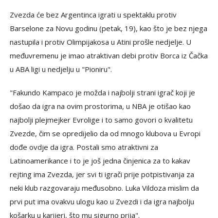
Zvezda će bez Argentinca igrati u spektaklu protiv
Barselone za Novu godinu (petak, 19), kao što je bez njega
nastupila i protiv Olimpijakosa u Atini prošle nedjelje. U
međuvremenu je imao atraktivan debi protiv Borca iz Čačka
u ABA ligi u nedjelju u "Pioniru".
"Fakundo Kampaco je možda i najbolji strani igrač koji je
došao da igra na ovim prostorima, u NBA je otišao kao
najbolji plejmejker Evrolige i to samo govori o kvalitetu
Zvezde, čim se opredijelio da od mnogo klubova u Evropi
dođe ovdje da igra. Postali smo atraktivni za
Latinoamerikance i to je još jedna činjenica za to kakav
rejting ima Zvezda, jer svi ti igrači prije potpistivanja za
neki klub razgovaraju međusobno. Luka Vildoza mislim da
prvi put ima ovakvu ulogu kao u Zvezdi i da igra najbolju
košarku u karijeri, što mu sigurno prija".