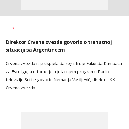
Haris
AUTOR
0
Krhalić
Direktor Crvene zvezde govorio o trenutnoj
situaciji sa Argentincem
Crvena zvezda nije uspjela da registruje Fakunda Kampaca
za Evroligu, a o tome je u jutarnjem programu Radio-
televizije Srbije govorio Nemanja Vasiljević, direktor KK
Crvena zvezda.