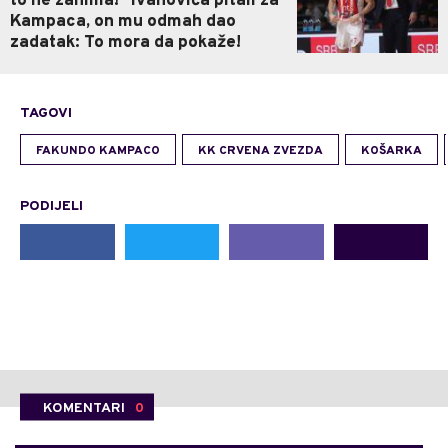
to ne zanima!" Ivanovića pitali za
Kampaca, on mu odmah dao
zadatak: To mora da pokaže!
TAGOVI
FAKUNDO KAMPACO
KK CRVENA ZVEZDA
KOŠARKA
PODIJELI
KOMENTARI
0