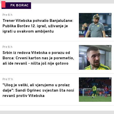
FK BORAC
0
Pre 8 h
Trener Vitebska pohvalio Banjalučane:
Publika Borčev 12. igrač, uživanje je
igrati u ovakvom ambijentu
0
Pre 8 h
Srbin iz redova Vitebska o porazu od
Borca: Crveni karton nas je poremetio,
ali ide revanš - ništa još nije gotovo
0
Pre 17 h
"Ulog je veliki, ali vjerujemo u prolaz
dalje": Sandi Ogrinec svjestan šta nosi
revanš protiv Vitebska