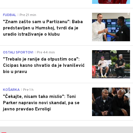
0
FUDBAL
Pre 21 min
|
"Znam zašto sam u Partizanu": Baba
predstavljen u Humskoj, tvrdi da je
uradio istraživanje o klubu
0
OSTALI SPORTOVI
Pre 44 min
|
"Trebalo je ranije da otpustim oca":
Cicipas kasno shvatio da je Ivanišević
bio u pravu
0
KOŠARKA
Pre 1 h
|
"Čekajte, nisam tako mislio": Toni
Parker napravio novi skandal, pa se
javno pravdao Evroligi