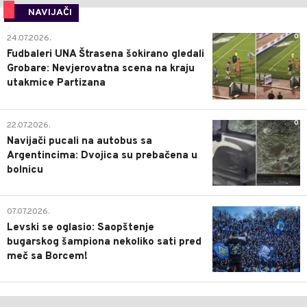
NAVIJAČI
0
24.07.2026.
Fudbaleri UNA Štrasena šokirano gledali
Grobare: Nevjerovatna scena na kraju
utakmice Partizana
0
22.07.2026.
Navijači pucali na autobus sa
Argentincima: Dvojica su prebačena u
bolnicu
1
07.07.2026.
Levski se oglasio: Saopštenje
bugarskog šampiona nekoliko sati pred
meč sa Borcem!