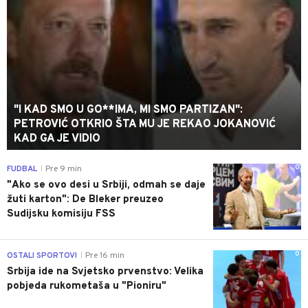
"I KAD SMO U GO**IMA, MI SMO PARTIZAN":
PETROVIĆ OTKRIO ŠTA MU JE REKAO JOKANOVIĆ
KAD GA JE VIDIO
0
FUDBAL
Pre 9 min
|
"Ako se ovo desi u Srbiji, odmah se daje
žuti karton": De Bleker preuzeo
Sudijsku komisiju FSS
0
OSTALI SPORTOVI
Pre 16 min
|
Srbija ide na Svjetsko prvenstvo: Velika
pobjeda rukometaša u "Pioniru"