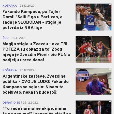
0
KOŠARKA
26.12.2022.
|
Fakundo Kampaco, pa Tajler
Dorsi! "Selili" ga u Partizan, a
sada je SLOBODAN - stigla je
potvrda iz NBA lige
0
ŠOU
25.12.2022.
|
Magija stigla u Zvezdu - ova TRI
POTEZA su dokaz za to: Zbog
njega je Zvezdin Pionir bio PUN u
nedjelju usred dana!
0
KOŠARKA
25.12.2022.
|
Argentinske zastave, Zvezdina
publika - OVO JE LUDO! Fakundo
Kampaco se oglasio: Nisam to
očekivao, neka ih bude još!
0
OBRATIO SE
25.12.2022.
|
"To rade normalne ekipe, mene