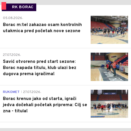
RK BORAC
0
05.08.2026.
Borac m:tel zakazao osam kontrolnih
utakmica pred početak nove sezone
0
27.07.2026.
Savić otvoreno pred start sezone:
Borac napada titulu, klub ulazi bez
dugova prema igračima!
0
RUKOMET
27.07.2026.
|
Borac krenuo jako od starta, igrači
jedva dočekali početak priprema: Cilj se
zna - titula!