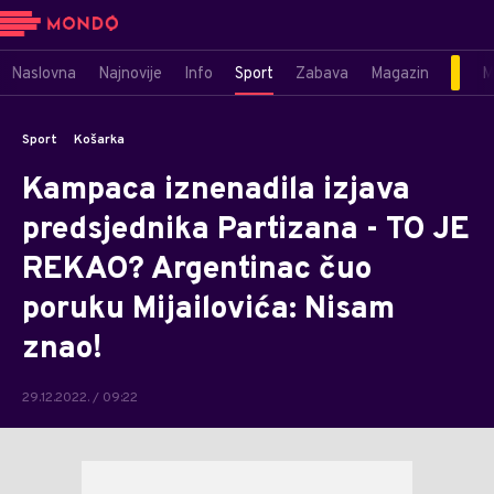
Naslovna
Najnovije
Info
Sport
Zabava
Magazin
M
Sport
Košarka
Kampaca iznenadila izjava
predsjednika Partizana - TO JE
REKAO? Argentinac čuo
poruku Mijailovića: Nisam
znao!
29.12.2022. / 09:22