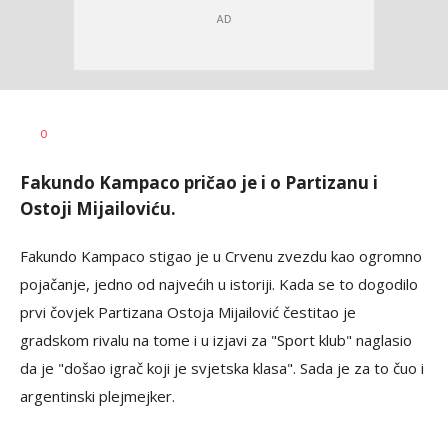
Dragan
AUTOR
0
Šutvić
Fakundo Kampaco pričao je i o Partizanu i
Ostoji Mijailoviću.
Fakundo Kampaco stigao je u Crvenu zvezdu kao ogromno
pojačanje, jedno od najvećih u istoriji. Kada se to dogodilo
prvi čovjek Partizana Ostoja Mijailović čestitao je
gradskom rivalu na tome i u izjavi za "Sport klub" naglasio
da je "došao igrač koji je svjetska klasa". Sada je za to čuo i
argentinski plejmejker.