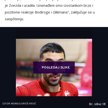
je Zvezda i uradila. Iznenađeni smo izostankom brze i
pozitivne reakcije Bodiroge i Glikmana", zaključuje se u
saopštenju.
POGLEDAJ SLIKE
IZVOR: MONDO/UROŠ ARSIĆ
Br. slika: 18