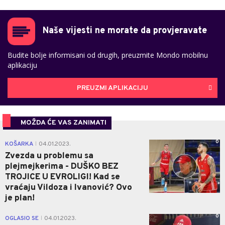
Naše vijesti ne morate da provjeravate
Budite bolje informisani od drugih, preuzmite Mondo mobilnu
aplikaciju
PREUZMI APLIKACIJU
MOŽDA ĆE VAS ZANIMATI
0
KOŠARKA
04.01.2023.
|
Zvezda u problemu sa
plejmejkerima - DUŠKO BEZ
TROJICE U EVROLIGI! Kad se
vraćaju Vildoza i Ivanović? Ovo
je plan!
0
OGLASIO SE
04.01.2023.
|