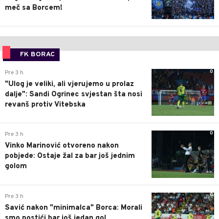
meč sa Borcem!
FK BORAC
0
Pre 3 h
"Ulog je veliki, ali vjerujemo u prolaz
dalje": Sandi Ogrinec svjestan šta nosi
revanš protiv Vitebska
0
Pre 3 h
Vinko Marinović otvoreno nakon
pobjede: Ostaje žal za bar još jednim
golom
0
Pre 3 h
Savić nakon "minimalca" Borca: Morali
smo postići bar još jedan gol