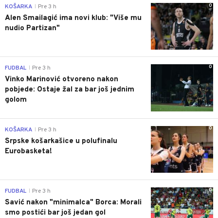
0
KOŠARKA
Pre 3 h
|
Alen Smailagić ima novi klub: "Više mu
nudio Partizan"
0
FUDBAL
Pre 3 h
|
Vinko Marinović otvoreno nakon
pobjede: Ostaje žal za bar još jednim
golom
0
KOŠARKA
Pre 3 h
|
Srpske košarkašice u polufinalu
Eurobasketa!
0
FUDBAL
Pre 3 h
|
Savić nakon "minimalca" Borca: Morali
smo postići bar još jedan gol