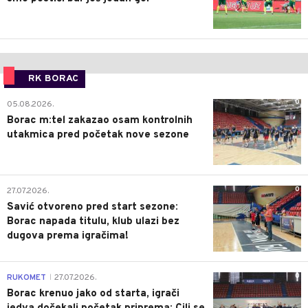
RK BORAC
0
05.08.2026.
Borac m:tel zakazao osam kontrolnih
utakmica pred početak nove sezone
0
27.07.2026.
Savić otvoreno pred start sezone:
Borac napada titulu, klub ulazi bez
dugova prema igračima!
0
RUKOMET
27.07.2026.
|
Borac krenuo jako od starta, igrači