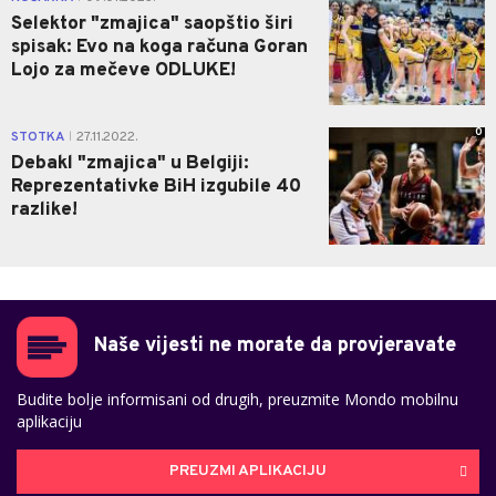
Selektor "zmajica" saopštio širi
spisak: Evo na koga računa Goran
Lojo za mečeve ODLUKE!
0
STOTKA
27.11.2022.
|
Debakl "zmajica" u Belgiji:
Reprezentativke BiH izgubile 40
razlike!
Naše vijesti ne morate da provjeravate
Budite bolje informisani od drugih, preuzmite Mondo mobilnu
aplikaciju
PREUZMI APLIKACIJU