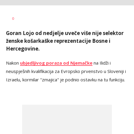
Nebojša
AUTOR
0
Šatara
Goran Lojo od nedjelje uveče više nije selektor
ženske košarkaške reprezentacije Bosne i
Hercegovine.
Nakon
ubjedljivog poraza od Njemačke
na Ilidži i
neuspješnih kvalifikacija za Evropsko prvenstvo u Sloveniji i
Izraelu, kormilar "zmajica" je podnio ostavku na tu funkciju.