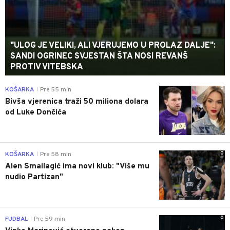
"ULOG JE VELIKI, ALI VJERUJEMO U PROLAZ DALJE":
SANDI OGRINEC SVJESTAN ŠTA NOSI REVANŠ
PROTIV VITEBSKA
0
KOŠARKA
Pre 55 min
|
Bivša vjerenica traži 50 miliona dolara
od Luke Dončića
0
KOŠARKA
Pre 58 min
|
Alen Smailagić ima novi klub: "Više mu
nudio Partizan"
0
FUDBAL
Pre 59 min
|