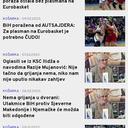
poraza ostala bez plasmana na
Eurobasket
0
KOŠARKA
09.02.2023.
|
BiH poražena od AUTSAJDERA:
Za plasman na Eurobasket je
potrebno ČUDO!
0
KOŠARKA
07.02.2023.
|
Oglasili se iz KSC Ilidža o
navodima Razije Mujanović: Nije
tačno da grijanja nema, niko nam
nije uputio nikakav zahtjev
0
KOŠARKA
06.02.2023.
|
Nema grijanja u dvorani:
Utakmice BiH protiv Sjeverne
Makedonije i Njemačke će možda
biti odgođene
0
KOŠARKA
09.01.2023.
|