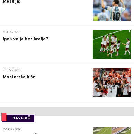
Mesi(ja)
2
15.07.2026.
Ipak valja bez kralja?
0
17.05.2026.
Mostarske kiše
NAVIJAČI
0
24.07.2026.