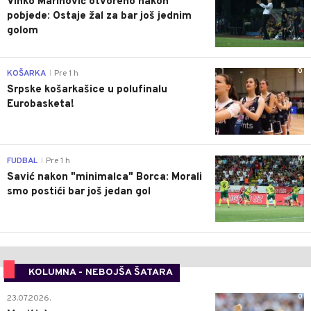
Vinko Marinović otvoreno nakon
pobjede: Ostaje žal za bar još jednim
golom
0
KOŠARKA
Pre 1 h
|
Srpske košarkašice u polufinalu
Eurobasketa!
0
FUDBAL
Pre 1 h
|
Savić nakon "minimalca" Borca: Morali
smo postići bar još jedan gol
KOLUMNA - NEBOJŠA ŠATARA
0
23.07.2026.