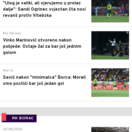
"Ulog je veliki, ali vjerujemo u prolaz
dalje": Sandi Ogrinec svjestan šta nosi
revanš protiv Vitebska
0
Pre 59 min
Vinko Marinović otvoreno nakon
pobjede: Ostaje žal za bar još jednim
golom
0
Pre 1 h
Savić nakon "minimalca" Borca: Morali
smo postići bar još jedan gol
RK BORAC
0
05.08.2026.