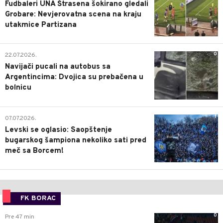
Fudbaleri UNA Štrasena šokirano gledali
Grobare: Nevjerovatna scena na kraju
utakmice Partizana
0
22.07.2026.
Navijači pucali na autobus sa
Argentincima: Dvojica su prebačena u
bolnicu
1
07.07.2026.
Levski se oglasio: Saopštenje
bugarskog šampiona nekoliko sati pred
meč sa Borcem!
FK BORAC
0
Pre 47 min