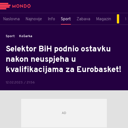
Naslovna
Najnovije
Info
Sport
Zabava
Magazin
M
Sport
Košarka
Selektor BiH podnio ostavku
nakon neuspjeha u
kvalifikacijama za Eurobasket!
12.02.2023. / 21:56