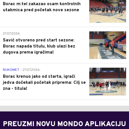
Borac m:tel zakazao osam kontrolnih
utakmica pred početak nove sezone
0
27.07.2026.
Savić otvoreno pred start sezone:
Borac napada titulu, klub ulazi bez
dugova prema igračima!
0
RUKOMET
27.07.2026.
|
Borac krenuo jako od starta, igrači
jedva dočekali početak priprema: Cilj se
zna - titula!
PREUZMI NOVU MONDO APLIKACIJU