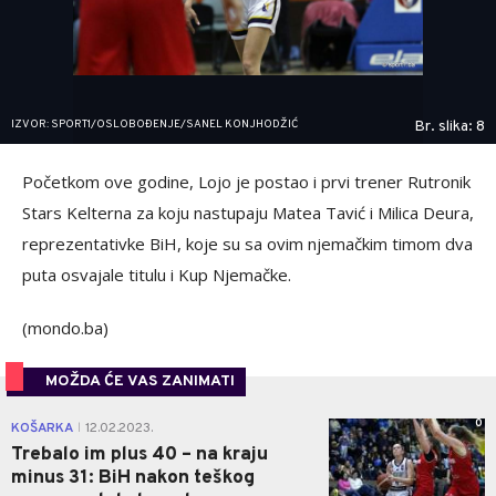
IZVOR: SPORT1/OSLOBOĐENJE/SANEL KONJHODŽIĆ
Br. slika: 8
Početkom ove godine, Lojo je postao i prvi trener Rutronik
Stars Kelterna za koju nastupaju Matea Tavić i Milica Deura,
reprezentativke BiH, koje su sa ovim njemačkim timom dva
puta osvajale titulu i Kup Njemačke.
(mondo.ba)
MOŽDA ĆE VAS ZANIMATI
0
KOŠARKA
12.02.2023.
|
Trebalo im plus 40 – na kraju
minus 31: BiH nakon teškog