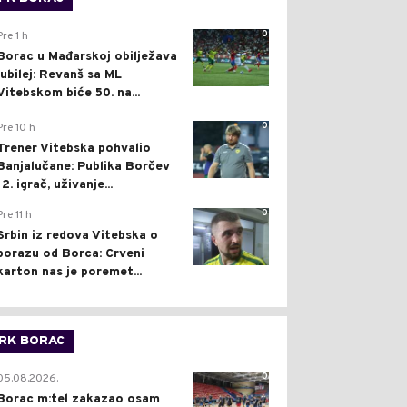
0
Pre 1 h
Borac u Mađarskoj obilježava
jubilej: Revanš sa ML
Vitebskom biće 50. na...
0
Pre 10 h
Trener Vitebska pohvalio
Banjalučane: Publika Borčev
12. igrač, uživanje...
0
Pre 11 h
Srbin iz redova Vitebska o
porazu od Borca: Crveni
karton nas je poremet...
RK BORAC
0
05.08.2026.
Borac m:tel zakazao osam