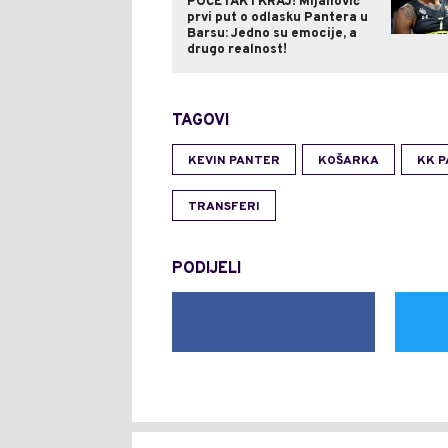
POČETAK I KRAJ! Mijailović
prvi put o odlasku Pantera u
Barsu: Jedno su emocije, a
drugo realnost!
TAGOVI
KEVIN PANTER
KOŠARKA
KK P
TRANSFERI
PODIJELI