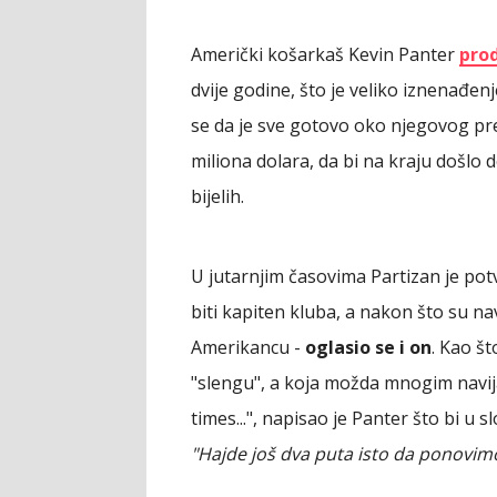
Američki košarkaš Kevin Panter
pro
dvije godine, što je veliko iznenađe
se da je sve gotovo oko njegovog pre
miliona dolara, da bi na kraju došlo 
bijelih.
U jutarnjim časovima Partizan je pot
biti kapiten kluba, a nakon što su nav
Amerikancu -
oglasio se i on
. Kao št
"slengu", a koja možda mnogim navija
times...", napisao je Panter što bi 
"Hajde još dva puta isto da ponovim