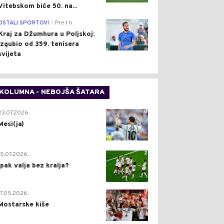
Vitebskom biće 50. na...
0
OSTALI SPORTOVI
Pre 1 h
|
Kraj za Džumhura u Poljskoj:
Izgubio od 359. tenisera
svijeta
KOLUMNA - NEBOJŠA ŠATARA
0
23.07.2026.
Mesi(ja)
2
15.07.2026.
Ipak valja bez kralja?
0
17.05.2026.
Mostarske kiše