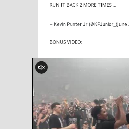
RUN IT BACK 2 MORE TIMES …
June 
— Kevin Punter Jr (@KPJunior_)
BONUS VIDEO:
klikni za zvuk