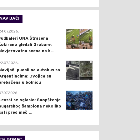
NAVIJAČI
0
24.07.2026.
Fudbaleri UNA Štrasena
šokirano gledali Grobare:
Nevjerovatna scena na k...
0
22.07.2026.
Navijači pucali na autobus sa
Argentincima: Dvojica su
prebačena u bolnicu
1
07.07.2026.
Levski se oglasio: Saopštenje
bugarskog šampiona nekoliko
sati pred meč ...
FK BORAC