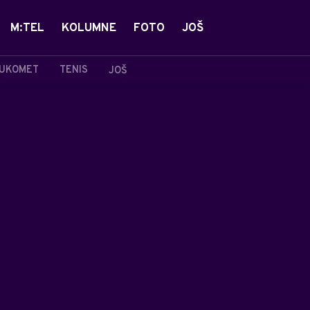
M:TEL
KOLUMNE
FOTO
JOŠ
UKOMET
TENIS
JOŠ