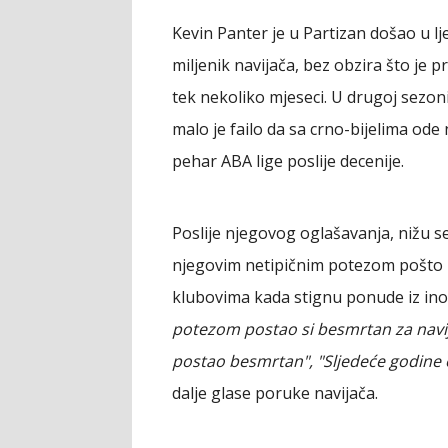
Kevin Panter je u Partizan došao u lj
miljenik navijača, bez obzira što je 
tek nekoliko mjeseci. U drugoj sezon
malo je failo da sa crno-bijelima ode 
pehar ABA lige poslije decenije.
Poslije njegovog oglašavanja, nižu s
njegovim netipičnim potezom pošto nis
klubovima kada stignu ponude iz ino
potezom postao si besmrtan za navij
postao besmrtan", "Sljedeće godine o
dalje glase poruke navijača.