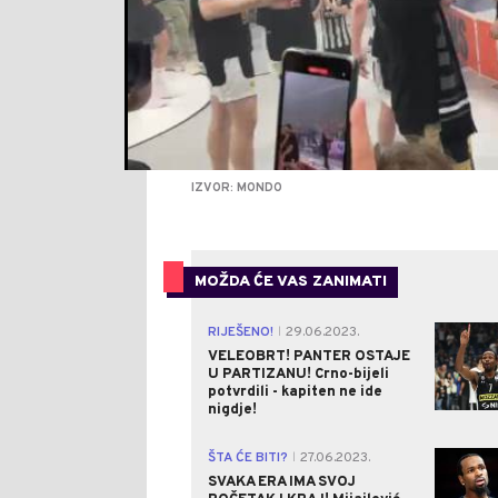
IZVOR: MONDO
MOŽDA ĆE VAS ZANIMATI
RIJEŠENO!
29.06.2023.
|
VELEOBRT! PANTER OSTAJE
U PARTIZANU! Crno-bijeli
potvrdili - kapiten ne ide
nigdje!
ŠTA ĆE BITI?
27.06.2023.
|
SVAKA ERA IMA SVOJ