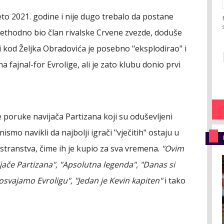
eto 2021. godine i nije dugo trebalo da postane
prethodno bio član rivalske Crvene zvezde, doduše
i kod Željka Obradovića je posebno "eksplodirao" i
na fajnal-for Evrolige, ali je zato klubu donio prvi
e poruke navijača Partizana koji su oduševljeni
mo navikli da najbolji igrači "vječitih" ostaju u
stranstva, čime ih je kupio za sva vremena.
"Ovim
ače Partizana", "Apsolutna legenda", "Danas si
svajamo Evroligu", "Jedan je Kevin kapiten"
i tako