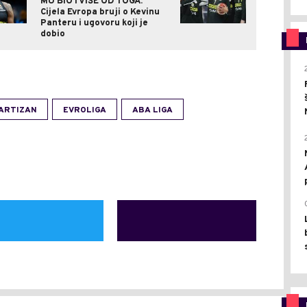
MU BIO I VIŠE OD TOGA:
Cijela Evropa bruji o Kevinu
Panteru i ugovoru koji je
dobio
ARTIZAN
EVROLIGA
ABA LIGA