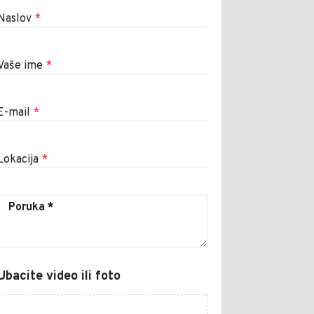
Naslov
*
Vaše ime
*
E-mail
*
Lokacija
*
Ubacite video ili foto