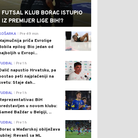
FUTSAL KLUB BORAC ISTUPIO
IZ PREMIJER LIGE BIH!?
0
KOŠARKA
Pre 49 min
|
Najmučnija priča Evrolige
dobila epilog: Bio jedan od
najboljih u Evropi...
0
FUDBAL
Pre 1 h
|
Dalić napustio Hrvatsku, pa
postao peti najplaćeniji na
svetu: Staje dah...
0
FUDBAL
Pre 1 h
|
Reprezentativac BiH
predstavljen u novom klubu:
Samed Baždar u Belgiji, ...
0
FUDBAL
Pre 1 h
|
Borac u Mađarskoj obilježava
jubilej: Revanš sa ML