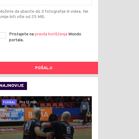
Možete da ubacite do 3 fotografije ili videa. Ne
smije biti više od 25 MB.
Pristajete na
pravila korišćenja
Mondo
portala.
POŠALJI
NAJNOVIJE
0
Pre 12 min
FUDBAL