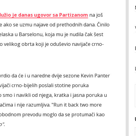
dužio je danas ugovor sa Partizanom
na još
nje ako se uzmu najave od prethodnih dana. Činilo
laska u Barselonu, koja mu je nudila čak šest
do velikog obrta koji je oduševio navijače crno-
vrdio da će i u naredne dvije sezone Kevin Panter
ijači crno-bijelih poslali stotine poruka
o smo i navikli od njega, kratka i jasna poruka u
čima i nije razumljiva. "Run it back two more
u slobodnom prevodu moglo da se protumači kao
o".