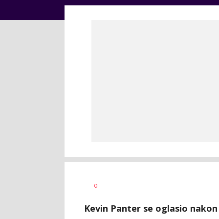
Dragan
AUTOR
0
Šutvić
Kevin Panter se oglasio nakon