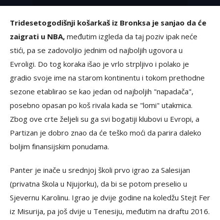
Tridesetogodišnji košarkaš iz Bronksa je sanjao da će
zaigrati u NBA,
međutim izgleda da taj poziv ipak neće
stići, pa se zadovoljio jednim od najboljih ugovora u
Evroligi. Do tog koraka išao je vrlo strpljivo i polako je
gradio svoje ime na starom kontinentu i tokom prethodne
sezone etablirao se kao jedan od najboljih "napadača",
posebno opasan po koš rivala kada se "lomi" utakmica.
Zbog ove crte željeli su ga svi bogatiji klubovi u Evropi, a
Partizan je dobro znao da će teško moći da parira daleko
boljim finansijskim ponudama.
Panter je inače u srednjoj školi prvo igrao za Salesijan
(privatna škola u Njujorku), da bi se potom preselio u
Sjevernu Karolinu. Igrao je dvije godine na koledžu Stejt Fer
iz Misurija, pa još dvije u Tenesiju, međutim na draftu 2016.