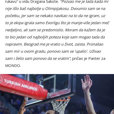
rukavu" u vidu Dragana Šakote.
"Pozvao me je tada kada mi
nije išlo baš najbolje u Olimpijakosu. Dvoumio sam se na
početku, jer sam se nekako navikao na to da ne igram, uz
to je ekipa igrala samo Evorligu što je manje-više jedan meč
nedjeljno, ali sam se predomislio. Moram da kažem da je
to bio jedan od najboljih poteza koje sam mogao tada da
napravim. Beograd me je vratio u život, zaista. Pronašao
sam mir u ovom gradu, ponovo sam se ‘upalio’. Uživao
sam i želio sam ponovo da se vratim"
, pričao je Panter za
MONDO.