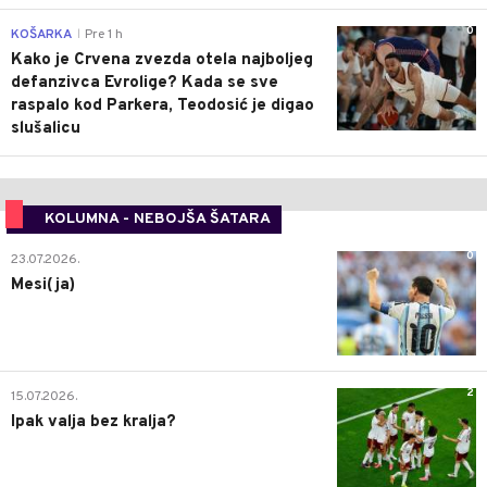
0
KOŠARKA
Pre 1 h
|
Kako je Crvena zvezda otela najboljeg
defanzivca Evrolige? Kada se sve
raspalo kod Parkera, Teodosić je digao
slušalicu
KOLUMNA - NEBOJŠA ŠATARA
0
23.07.2026.
Mesi(ja)
2
15.07.2026.
Ipak valja bez kralja?