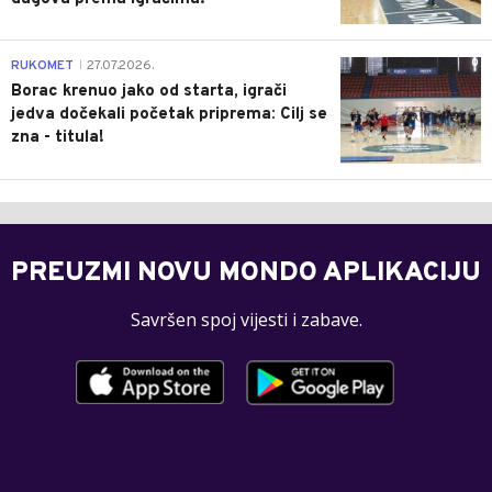
0
RUKOMET
27.07.2026.
|
Borac krenuo jako od starta, igrači
jedva dočekali početak priprema: Cilj se
zna - titula!
PREUZMI NOVU MONDO APLIKACIJU
Savršen spoj vijesti i zabave.