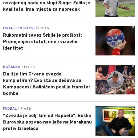
osvojenog boda na klupi Sloge: Falilo je
kvaliteta, ima mjesta za napredak
0
OSTALI SPORTOVI
Pre 1 h
|
Rukometni savez Srbije je prošlost:
Promijenjen statut, ime i vizuelni
identitet
0
KOŠARKA
Pre 1 h
|
Da li je tim Crvene zvezde
kompletiran? Evo šta se dešava sa
Kampacom i Kalinićem poslije transfer
bombe
0
FUDBAL
Pre 1 h
|
"Zvezda je bolji tim od Hapoela": Boško
Đurovsku pozvao navijače na Marakanu
protiv Izraelaca