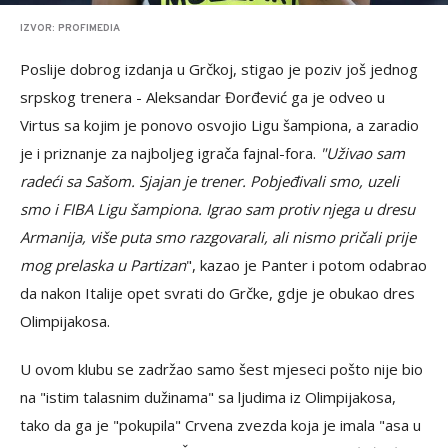
IZVOR: PROFIMEDIA
Poslije dobrog izdanja u Grčkoj, stigao je poziv još jednog
srpskog trenera - Aleksandar Đorđević ga je odveo u
Virtus sa kojim je ponovo osvojio Ligu šampiona, a zaradio
je i priznanje za najboljeg igrača fajnal-fora.
"Uživao sam
radeći sa Sašom. Sjajan je trener. Pobjeđivali smo, uzeli
smo i FIBA Ligu šampiona. Igrao sam protiv njega u dresu
Armanija, više puta smo razgovarali, ali nismo pričali prije
mog prelaska u Partizan
", kazao je Panter i potom odabrao
da nakon Italije opet svrati do Grčke, gdje je obukao dres
Olimpijakosa.
U ovom klubu se zadržao samo šest mjeseci pošto nije bio
na "istim talasnim dužinama" sa ljudima iz Olimpijakosa,
tako da ga je "pokupila" Crvena zvezda koja je imala "asa u