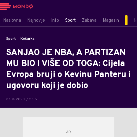
Naslovna
Najnovije
Info
Sport
Zabava
Magazin
M
Sport
Košarka
SANJAO JE NBA, A PARTIZAN
MU BIO I VIŠE OD TOGA: Cijela
Evropa bruji o Kevinu Panteru i
ugovoru koji je dobio
27.06.2023. / 11:55