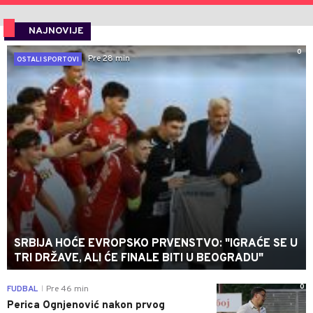
NAJNOVIJE
0
Pre 28 min
OSTALI SPORTOVI
SRBIJA HOĆE EVROPSKO PRVENSTVO: "IGRAĆE SE U
TRI DRŽAVE, ALI ĆE FINALE BITI U BEOGRADU"
0
FUDBAL
Pre 46 min
|
Perica Ognjenović nakon prvog