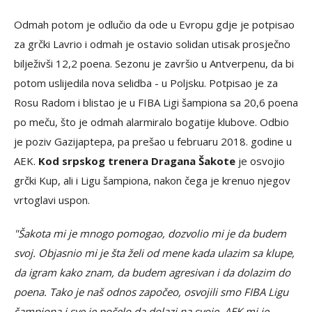
Odmah potom je odlučio da ode u Evropu gdje je potpisao
za grčki Lavrio i odmah je ostavio solidan utisak prosječno
bilježivši 12,2 poena. Sezonu je završio u Antverpenu, da bi
potom uslijedila nova selidba - u Poljsku. Potpisao je za
Rosu Radom i blistao je u FIBA Ligi šampiona sa 20,6 poena
po meču, što je odmah alarmiralo bogatije klubove. Odbio
je poziv Gazijaptepa, pa prešao u februaru 2018. godine u
AEK.
Kod srpskog trenera Dragana Šakote
je osvojio
grčki Kup, ali i Ligu šampiona, nakon čega je krenuo njegov
vrtoglavi uspon.
"Šakota mi je mnogo pomogao, dozvolio mi je da budem
svoj. Objasnio mi je šta želi od mene kada ulazim sa klupe,
da igram kako znam, da budem agresivan i da dolazim do
poena. Tako je naš odnos započeo, osvojili smo FIBA Ligu
šampiona i sve je počelo da dolazi na svoje. AEK mi je