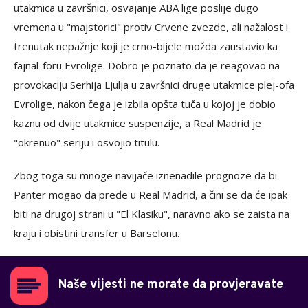
utakmica u završnici, osvajanje ABA lige poslije dugo
vremena u "majstorici" protiv Crvene zvezde, ali nažalost i
trenutak nepažnje koji je crno-bijele možda zaustavio ka
fajnal-foru Evrolige. Dobro je poznato da je reagovao na
provokaciju Serhija Ljulja u završnici druge utakmice plej-ofa
Evrolige, nakon čega je izbila opšta tuča u kojoj je dobio
kaznu od dvije utakmice suspenzije, a Real Madrid je
"okrenuo" seriju i osvojio titulu.
Zbog toga su mnoge navijače iznenadile prognoze da bi
Panter mogao da pređe u Real Madrid, a čini se da će ipak
biti na drugoj strani u "El Klasiku", naravno ako se zaista na
kraju i obistini transfer u Barselonu.
Naše vijesti ne morate da provjeravate