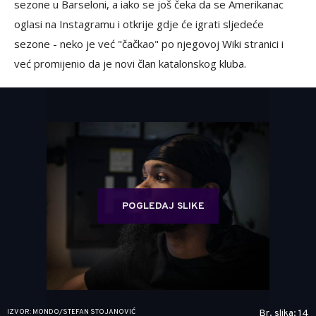
sezone u Barseloni, a iako se još čeka da se Amerikanac
oglasi na Instagramu i otkrije gdje će igrati sljedeće
sezone - neko je već "čačkao" po njegovoj Wiki stranici i
već promijenio da je novi član katalonskog kluba.
POGLEDAJ SLIKE
IZVOR: MONDO/STEFAN STOJANOVIĆ
Br. slika: 14