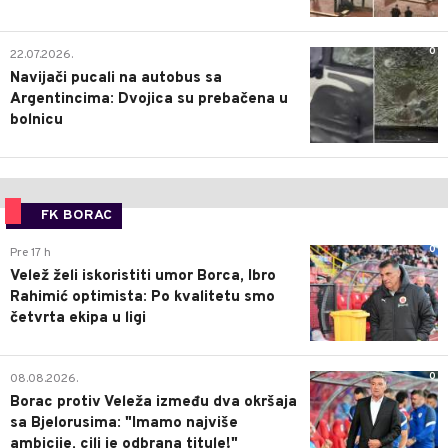
0
22.07.2026.
Navijači pucali na autobus sa
Argentincima: Dvojica su prebačena u
bolnicu
FK BORAC
0
Pre 17 h
Velež želi iskoristiti umor Borca, Ibro
Rahimić optimista: Po kvalitetu smo
četvrta ekipa u ligi
0
08.08.2026.
Borac protiv Veleža između dva okršaja
sa Bjelorusima: "Imamo najviše
ambicije, cilj je odbrana titule!"