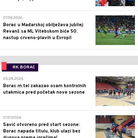
0
07.08.2026.
Borac u Mađarskoj obilježava jubilej:
Revanš sa ML Vitebskom biće 50.
nastup crveno-plavih u Evropi!
RK BORAC
0
05.08.2026.
Borac m:tel zakazao osam kontrolnih
utakmica pred početak nove sezone
0
27.07.2026.
Savić otvoreno pred start sezone:
Borac napada titulu, klub ulazi bez
dugova prema igračima!