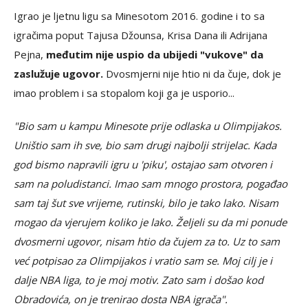
Igrao je ljetnu ligu sa Minesotom 2016. godine i to sa
igračima poput Tajusa Džounsa, Krisa Dana ili Adrijana
Pejna,
međutim nije uspio da ubijedi "vukove" da
zaslužuje ugovor.
Dvosmjerni nije htio ni da čuje, dok je
imao problem i sa stopalom koji ga je usporio...
"Bio sam u kampu Minesote prije odlaska u Olimpijakos.
Uništio sam ih sve, bio sam drugi najbolji strijelac. Kada
god bismo napravili igru u 'piku', ostajao sam otvoren i
sam na poludistanci. Imao sam mnogo prostora, pogađao
sam taj šut sve vrijeme, rutinski, bilo je tako lako. Nisam
mogao da vjerujem koliko je lako. Željeli su da mi ponude
dvosmerni ugovor, nisam htio da čujem za to. Uz to sam
već potpisao za Olimpijakos i vratio sam se. Moj cilj je i
dalje NBA liga, to je moj motiv. Zato sam i došao kod
Obradovića, on je trenirao dosta NBA igrača".