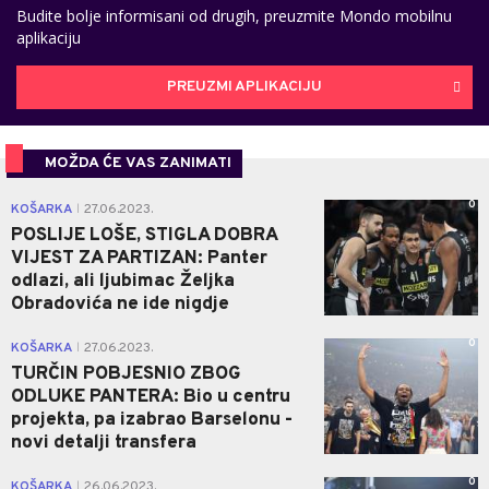
Budite bolje informisani od drugih, preuzmite Mondo mobilnu
aplikaciju
PREUZMI APLIKACIJU
MOŽDA ĆE VAS ZANIMATI
0
KOŠARKA
27.06.2023.
|
POSLIJE LOŠE, STIGLA DOBRA
VIJEST ZA PARTIZAN: Panter
odlazi, ali ljubimac Željka
Obradovića ne ide nigdje
0
KOŠARKA
27.06.2023.
|
TURČIN POBJESNIO ZBOG
ODLUKE PANTERA: Bio u centru
projekta, pa izabrao Barselonu -
novi detalji transfera
0
KOŠARKA
26.06.2023.
|