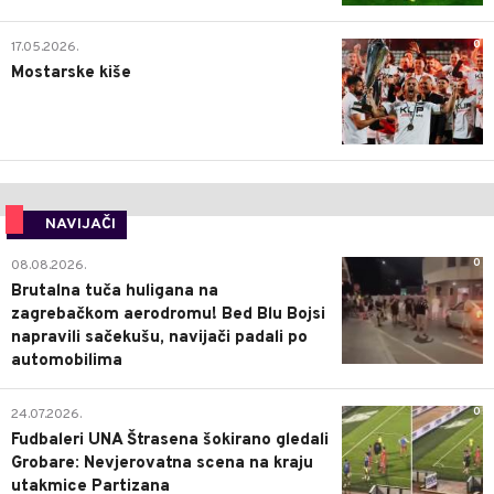
0
17.05.2026.
Mostarske kiše
NAVIJAČI
0
08.08.2026.
Brutalna tuča huligana na
zagrebačkom aerodromu! Bed Blu Bojsi
napravili sačekušu, navijači padali po
automobilima
0
24.07.2026.
Fudbaleri UNA Štrasena šokirano gledali
Grobare: Nevjerovatna scena na kraju
utakmice Partizana