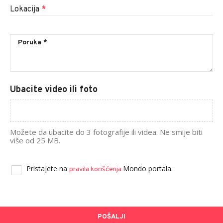
Lokacija
*
Ubacite video ili foto
Možete da ubacite do 3 fotografije ili videa. Ne smije biti
više od 25 MB.
Pristajete na
Mondo portala.
pravila korišćenja
POŠALJI