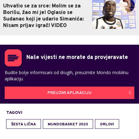
Uhvatio se za srce: Molim se za
Borišu, žao mi je! Oglasio se
Sudanac koji je udario Simanića:
Nisam prljav igrač! VIDEO
Naše vijesti ne morate da provjeravate
Budite bolje informisani od drugih, preuzmite Mondo mobilnu
aplikaciju
PREUZMI APLIKACIJU
TAGOVI
ŠESTA LIČNA
MUNDOBASKET 2023
ORLOVI