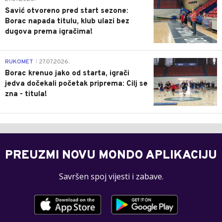
Savić otvoreno pred start sezone:
Borac napada titulu, klub ulazi bez
dugova prema igračima!
0
RUKOMET
27.07.2026.
|
Borac krenuo jako od starta, igrači
jedva dočekali početak priprema: Cilj se
zna - titula!
PREUZMI NOVU MONDO APLIKACIJU
Savršen spoj vijesti i zabave.