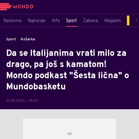
Naslovna
Najnovije
Info
Sport
Zabava
Magazin
M
Sport
Košarka
Da se Italijanima vrati milo za
drago, pa još s kamatom!
Mondo podkast "Šesta lična" o
Mundobasketu
31.08.2023. / 18:35