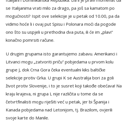
Italijani i Dominikanska Republika. Da li je pravi momenat da
se Italijanima vrati milo za drago, pa još sa kamatom po
mogućnosti? Ispit ove selekcije je u petak od 10.00, pa da
vidimo hoće li i ovaj put Spisu i Polonara moći da pogode
ono što su uspjeli u prethodna dva puta, ili će im „plavi“
konačno pomrsiti račune.
U drugim grupama isto garantujemo zabavu. Amerikanci i
Litvanci mogu „zatvoriti priču“ pobjedama u prvom kolu
grupe J, dok Crna Gora čeka eventualni kiks baltičke
selekcije protiv Grka. U grupi K se Australija bori za goli
život protiv Slovenije, i to je susret koji takođe obećava! Na
kraju krajeva, ni grupa L nije različita u tome da se
četvrtfinalisti mogu riješiti već u petak, jer bi Španija i
Kanada pobjedama nad Letonijom, tj. Brazilom, ovjerili
svoje karte do Manile.