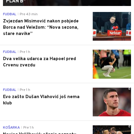
PLAN B"
0
FUDBAL
Pre 43 min
|
Zvjezdan Misimović nakon pobjede
Borca nad Veležom: “Nova sezona,
stare navike”
0
FUDBAL
Pre 1 h
|
Dva velika udarca za Hapoel pred
Crvenu zvezdu
0
FUDBAL
Pre 1 h
|
Evo zašto Dušan Vlahović još nema
klub
0
KOŠARKA
Pre 1 h
|