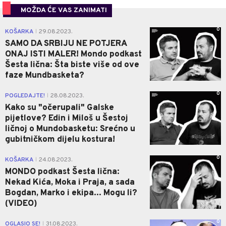
MOŽDA ĆE VAS ZANIMATI
0
KOŠARKA
29.08.2023.
|
SAMO DA SRBIJU NE POTJERA
ONAJ ISTI MALER! Mondo podkast
Šesta lična: Šta biste više od ove
faze Mundbasketa?
0
POGLEDAJTE!
28.08.2023.
|
Kako su "očerupali" Galske
pijetlove? Edin i Miloš u Šestoj
ličnoj o Mundobasketu: Srećno u
gubitničkom dijelu kostura!
0
KOŠARKA
24.08.2023.
|
MONDO podkast Šesta lična:
Nekad Kića, Moka i Praja, a sada
Bogdan, Marko i ekipa... Mogu li?
(VIDEO)
0
OGLASIO SE!
31.08.2023.
|