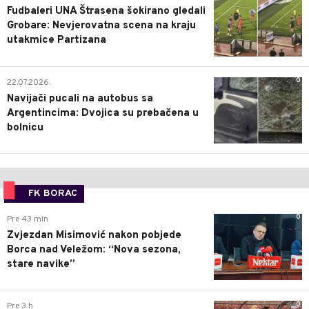
Fudbaleri UNA Štrasena šokirano gledali
Grobare: Nevjerovatna scena na kraju
utakmice Partizana
0
22.07.2026.
Navijači pucali na autobus sa
Argentincima: Dvojica su prebačena u
bolnicu
FK BORAC
0
Pre 43 min
Zvjezdan Misimović nakon pobjede
Borca nad Veležom: “Nova sezona,
stare navike”
0
Pre 3 h