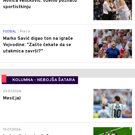
Novica Veličković: oženio poznatu
sportistkinju
0
FUDBAL
Pre 1 h
|
Marko Savić digao ton na igrače
Vojvodine: "Zašto čekate da se
utakmica završi?"
KOLUMNA - NEBOJŠA ŠATARA
0
23.07.2026.
Mesi(ja)
2
15.07.2026.