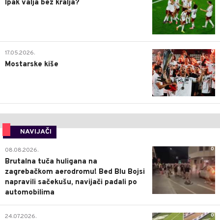
Ipak valja bez kralja?
0
17.05.2026.
Mostarske kiše
NAVIJAČI
0
08.08.2026.
Brutalna tuča huligana na
zagrebačkom aerodromu! Bed Blu Bojsi
napravili sačekušu, navijači padali po
automobilima
0
24.07.2026.