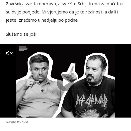
Završnica zaista obećava, a sve što Srbiji treba za početak
su dvije pobjede. Mi vjerujemo da je to realnost, a da li i
jeste, znaćemo u nedjelju po podne.
Slušamo se još!
zvuk
IZVOR: MONDO