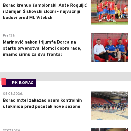
Borac krenuo šampionski: Ante Roguljić
i Damjan Šiškovski složni - najvažniji
bodovi pred ML Vitebsk
1
Pre 13 h
Marinović nakon trijumfa Borca na
startu prvenstva: Momci dobro rade,
imamo širinu za dva fronta!
RK BORAC
0
05.08.2026.
Borac m:tel zakazao osam kontrolnih
utakmica pred početak nove sezone
0
27.07.2026.