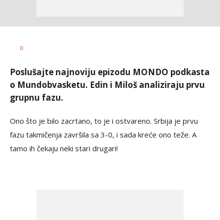
Bojan
AUTOR
0
Jakovljević
Poslušajte najnoviju epizodu MONDO podkasta
o Mundobvasketu. Edin i Miloš analiziraju prvu
grupnu fazu.
Ono što je bilo zacrtano, to je i ostvareno. Srbija je prvu
fazu takmičenja završila sa 3-0, i sada kreće ono teže. A
tamo ih čekaju neki stari drugari!