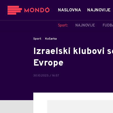
NASLOVNA
NAJNOVIJE
Sport:
NAJNOVIJE
FUDB
Sport
Košarka
Izraelski klubovi 
Evrope
30.10.2023. / 16:57