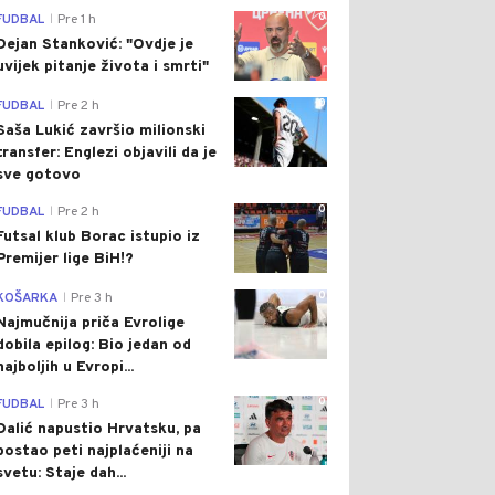
0
FUDBAL
Pre 1 h
|
Dejan Stanković: "Ovdje je
uvijek pitanje života i smrti"
0
FUDBAL
Pre 2 h
|
Saša Lukić završio milionski
transfer: Englezi objavili da je
sve gotovo
0
FUDBAL
Pre 2 h
|
Futsal klub Borac istupio iz
Premijer lige BiH!?
0
KOŠARKA
Pre 3 h
|
Najmučnija priča Evrolige
dobila epilog: Bio jedan od
najboljih u Evropi...
0
FUDBAL
Pre 3 h
|
Dalić napustio Hrvatsku, pa
postao peti najplaćeniji na
svetu: Staje dah...