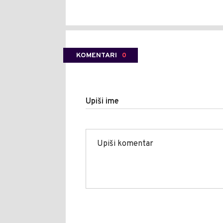
KOMENTARI
0
Upiši ime