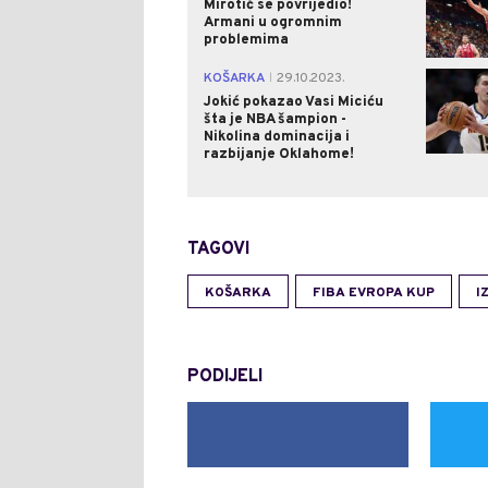
Mirotić se povrijedio!
Armani u ogromnim
problemima
KOŠARKA
29.10.2023.
|
Jokić pokazao Vasi Miciću
šta je NBA šampion -
Nikolina dominacija i
razbijanje Oklahome!
TAGOVI
KOŠARKA
FIBA EVROPA KUP
I
PODIJELI