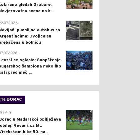
šokirano gledali Grobare:
Nevjerovatna scena na k...
0
22.07.2026.
Navijači pucali na autobus sa
Argentincima: Dvojica su
prebačena u bolnicu
1
07.07.2026.
Levski se oglasio: Saopštenje
bugarskog šampiona nekoliko
sati pred meč ...
FK BORAC
0
Pre 4 h
Borac u Mađarskoj obilježava
jubilej: Revanš sa ML
Vitebskom biće 50. na...