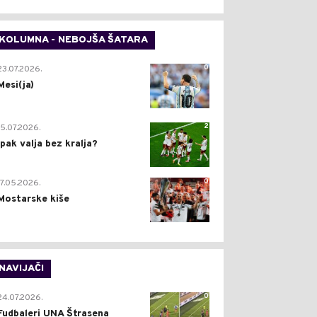
KOLUMNA - NEBOJŠA ŠATARA
0
23.07.2026.
Mesi(ja)
2
15.07.2026.
Ipak valja bez kralja?
0
17.05.2026.
Mostarske kiše
NAVIJAČI
0
24.07.2026.
Fudbaleri UNA Štrasena