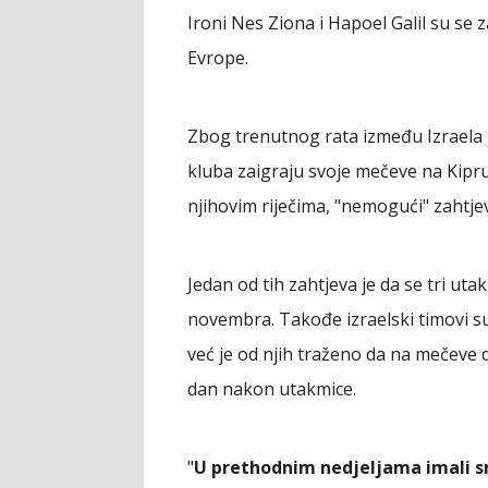
Ironi Nes Ziona i Hapoel Galil su se za
Evrope.
Zbog trenutnog rata između Izraela i
kluba zaigraju svoje mečeve na Kipru
njihovim riječima, "nemogući" zahtjev
Jedan od tih zahtjeva je da se tri uta
novembra. Takođe izraelski timovi su
već je od njih traženo da na mečeve
dan nakon utakmice.
"
U prethodnim nedjeljama imali s