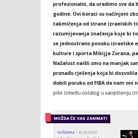
profesionalni, da uradimo sve da b
godine. Ovi koraci su načinjeni z
takmičenja od strane izraelskih ti
razumijevanja značenja koje bi t
se jednostrano povuku izraelske e
kulture i sporta Mikijja Zorana, pa
Nažalost naišli smo na manjak sar
pronađu rješenja koja bi dozvolil
dobili poruku od FIBA da nam oni 
piše između ostalog u saopštenju izr
MOŽDA ĆE VAS ZANIMATI
KOŠARKA
30.10.2023.
|