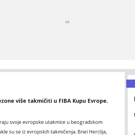
sezone više takmičiti u FIBA Kupu Evrope.
graju svoje evropske utakmice u beogradskom
ukle su se iz evropskih takmičenja. Bnei Herclija,