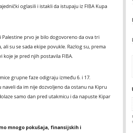
jednički oglasili i istakli da istupaju iz FIBA Kupa
 Palestine prvo je bilo dogovoreno da ova tri
, ali su se sada ekipe povukle. Razlog su, prema
i koje je pred njih postavila FIBA.
kmice grupne faze odigraju između 6. i 17.
 naveli da im nije dozvoljeno da ostanu na Kipru
 dolaze samo dan pred utakmicu i da napuste Kipar
mo mnogo pokušaja, finansijskih i