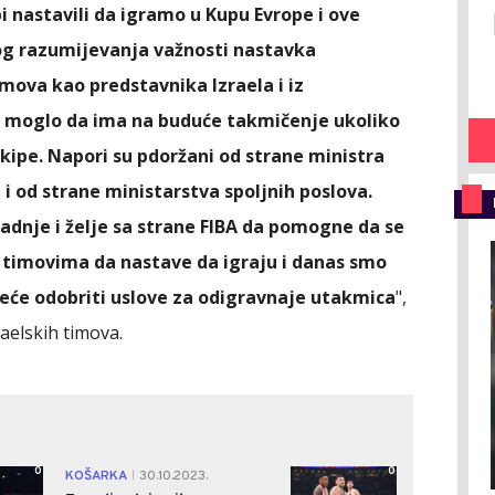
i nastavili da igramo u Kupu Evrope i ove
bog razumijevanja važnosti nastavka
mova kao predstavnika Izraela i iz
o moglo da ima na buduće takmičenje ukoliko
kipe. Napori su pdoržani od strane ministra
 i od strane ministarstva spoljnih poslova.
adnje i želje sa strane FIBA da pomogne da se
a timovima da nastave da igraju i danas smo
neće odobriti uslove za odigravnaje utakmica
",
aelskih timova.
0
0
KOŠARKA
30.10.2023.
|