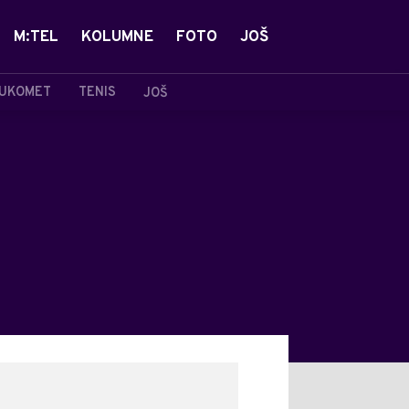
M:TEL
KOLUMNE
FOTO
JOŠ
UKOMET
TENIS
JOŠ