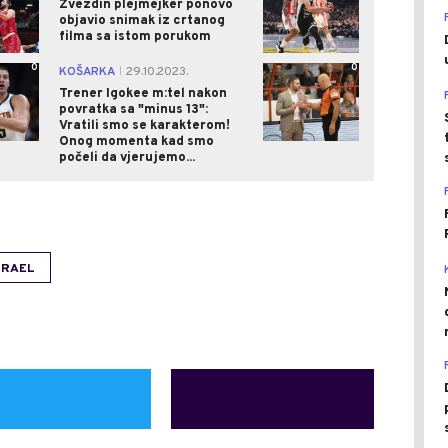
Zvezdin plejmejker ponovo
objavio snimak iz crtanog
filma sa istom porukom
0
0
KOŠARKA
29.10.2023.
|
Trener Igokee m:tel nakon
povratka sa "minus 13":
Vratili smo se karakterom!
Onog momenta kad smo
počeli da vjerujemo...
ZRAEL