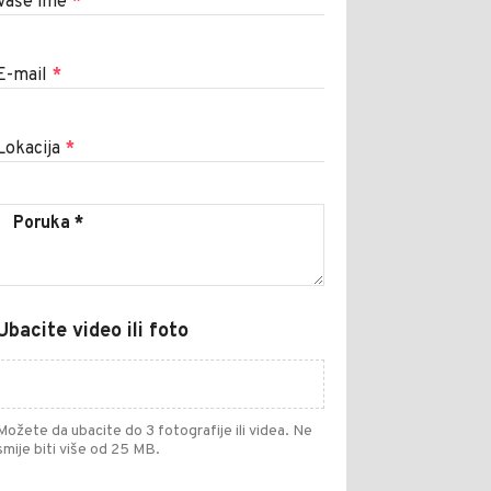
Vaše ime
*
E-mail
*
Lokacija
*
Ubacite video ili foto
Možete da ubacite do 3 fotografije ili videa. Ne
smije biti više od 25 MB.