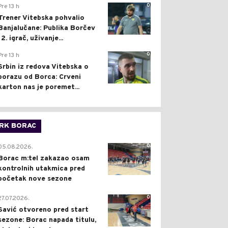
0
Pre 13 h
Trener Vitebska pohvalio
Banjalučane: Publika Borčev
12. igrač, uživanje...
0
Pre 13 h
Srbin iz redova Vitebska o
porazu od Borca: Crveni
karton nas je poremet...
RK BORAC
0
05.08.2026.
Borac m:tel zakazao osam
kontrolnih utakmica pred
početak nove sezone
0
27.07.2026.
Savić otvoreno pred start
sezone: Borac napada titulu,