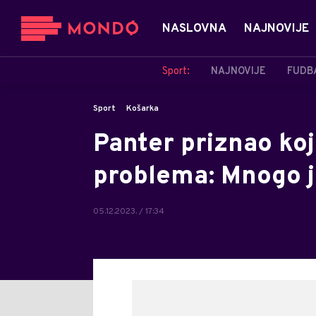
NASLOVNA
NAJNOVIJE
Sport:
NAJNOVIJE
FUDB
Sport
Košarka
Panter priznao koj
problema: Mnogo j
05.12.2023. / 17:34