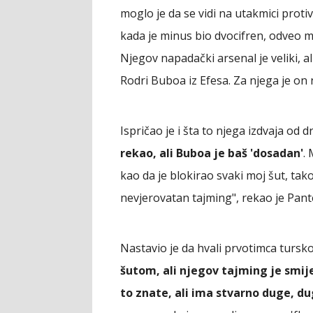
moglo je da se vidi na utakmici pro
kada je minus bio dvocifren, odveo 
Njegov napadački arsenal je veliki, a
Rodri Buboa iz Efesa. Za njega je on n
Ispričao je i šta to njega izdvaja od d
rekao, ali Buboa je baš 'dosadan'
.
kao da je blokirao svaki moj šut, tako
nevjerovatan tajming", rekao je Pan
Nastavio je da hvali prvotimca tursko
šutom, ali njegov tajming je smij
to znate, ali ima stvarno duge, d