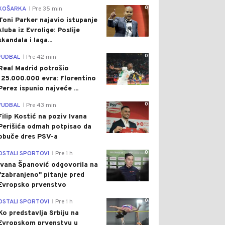
0
KOŠARKA
Pre 35 min
|
Toni Parker najavio istupanje
kluba iz Evrolige: Poslije
skandala i laga...
0
FUDBAL
Pre 42 min
|
Real Madrid potrošio
125.000.000 evra: Florentino
Perez ispunio najveće ...
0
FUDBAL
Pre 43 min
|
Filip Kostić na poziv Ivana
Perišića odmah potpisao da
obuče dres PSV-a
0
OSTALI SPORTOVI
Pre 1 h
|
Ivana Španović odgovorila na
"zabranjeno" pitanje pred
Evropsko prvenstvo
0
OSTALI SPORTOVI
Pre 1 h
|
Ko predstavlja Srbiju na
Evropskom prvenstvu u