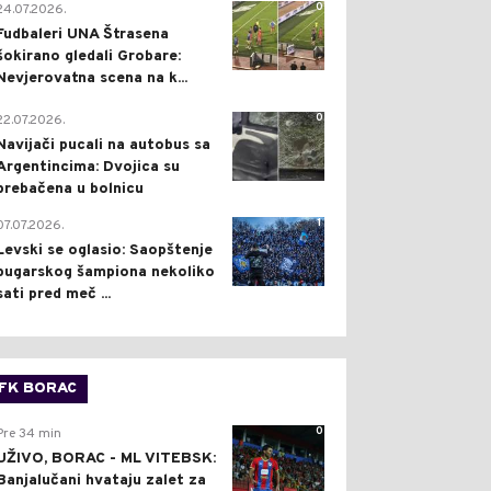
0
24.07.2026.
Fudbaleri UNA Štrasena
šokirano gledali Grobare:
Nevjerovatna scena na k...
0
22.07.2026.
Navijači pucali na autobus sa
Argentincima: Dvojica su
prebačena u bolnicu
1
07.07.2026.
Levski se oglasio: Saopštenje
bugarskog šampiona nekoliko
sati pred meč ...
FK BORAC
0
Pre 34 min
UŽIVO, BORAC - ML VITEBSK:
Banjalučani hvataju zalet za