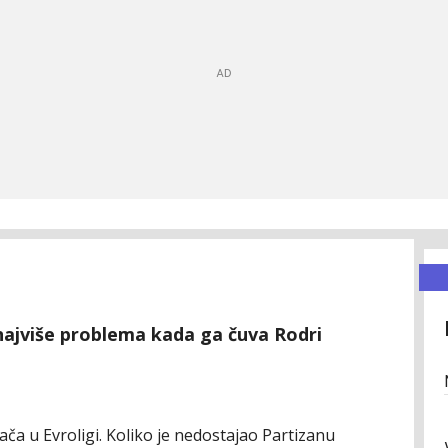
najviše problema kada ga čuva Rodri
rača u Evroligi. Koliko je nedostajao Partizanu