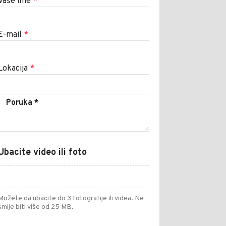
Vaše ime
*
E-mail
*
Lokacija
*
Ubacite video ili foto
Možete da ubacite do 3 fotografije ili videa. Ne
smije biti više od 25 MB.