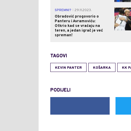
SPREMNI?
29.11.2023.
|
Obradović progovorio o
Panteru i Avramoviću:
Otkrio kad se vraćaju na
teren, a jedan igrač je već
spreman!
TAGOVI
KEVIN PANTER
KOŠARKA
KK P
PODIJELI