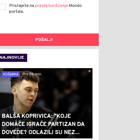
Pristajete na
pravila korišćenja
Mondo
portala.
POŠALJI
NAJNOVIJE
0
Pre 34 min
KOŠARKA
BALŠA KOPRIVICA: "KOJE
DOMAĆE IGRAČE PARTIZAN DA
DOVEDE? ODLAZILI SU NEZ...