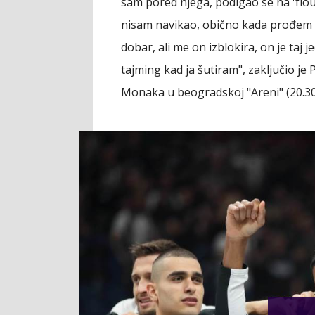
sam pored njega, podigao se na 'flout
nisam navikao, obično kada prođem i
dobar, ali me on izblokira, on je taj
tajming kad ja šutiram", zaključio je 
Monaka u beogradskoj "Areni" (20.30