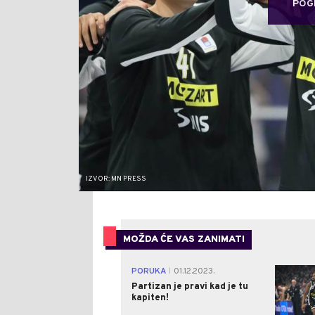
POG
IZVOR: MN PRESS
MOŽDA ĆE VAS ZANIMATI
PORUKA
01.12.2023.
|
Partizan je pravi kad je tu
kapiten!