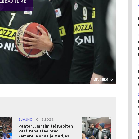
LEDAJ SLIKE
Br. slika: 6
0
0
SJAJNO
01.12.2023.
|
Panteru, mrzim te! Kapiten
Partizana stao pred
kamere, a onda je Matijas