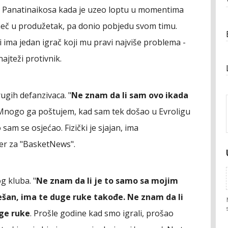
tiv Panatinaikosa kada je uzeo loptu u momentima
meč u produžetak, pa donio pobjedu svom timu.
li ima jedan igrač koji mu pravi najviše problema -
ajteži protivnik.
rugih defanzivaca. "
Ne znam da li sam ovo ikada
 Mnogo ga poštujem, kad sam tek došao u Evroligu
 sam se osjećao. Fizički je sjajan, ima
ter za "BasketNews".
g kluba. "
Ne znam da li je to samo sa mojim
ešan, ima te duge ruke takođe. Ne znam da li
uge ruke
. Prošle godine kad smo igrali, prošao