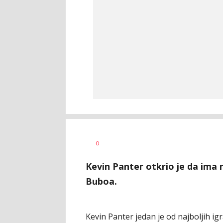
Dragan
AUTOR
0
Šutvić
Kevin Panter otkrio je da ima 
Buboa.
Kevin Panter jedan je od najboljih ig