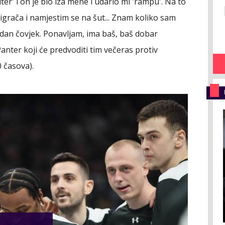
er' i on je bio iza mene i udario mi 'rampu'. Na to
grača i namjestim se na šut... Znam koliko sam
 jedan čovjek. Ponavljam, ima baš, baš dobar
Panter koji će predvoditi tim večeras protiv
 časova).