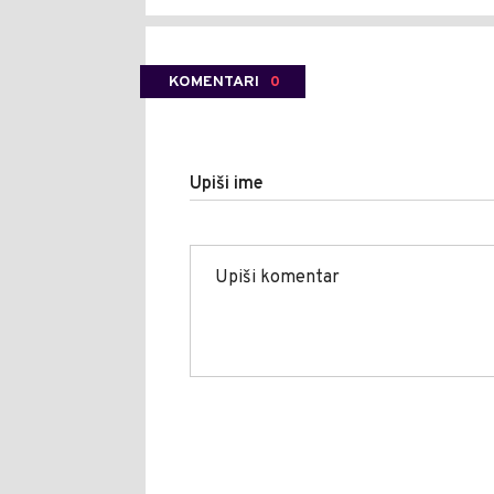
KOMENTARI
0
Upiši ime