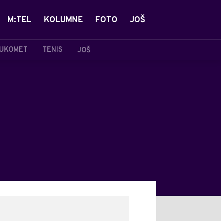
M:TEL
KOLUMNE
FOTO
JOŠ
UKOMET
TENIS
JOŠ