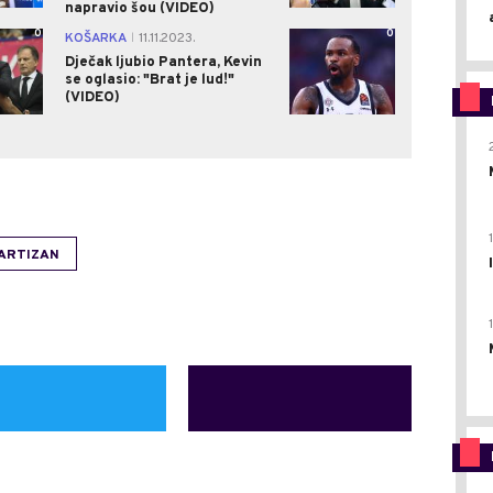
napravio šou (VIDEO)
0
0
KOŠARKA
11.11.2023.
|
Dječak ljubio Pantera, Kevin
se oglasio: "Brat je lud!"
(VIDEO)
ARTIZAN