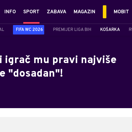
INFO
SPORT
ZABAVA
MAGAZIN
MOBIT
AL
FIFA WC 2026
PREMIJER LIGA BIH
KOŠARKA
R
i igrač mu pravi najviše
e "dosadan"!