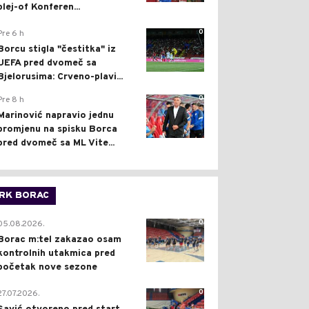
plej-of Konferen...
0
Pre 6 h
Borcu stigla "čestitka" iz
UEFA pred dvomeč sa
Bjelorusima: Crveno-plavi...
0
Pre 8 h
Marinović napravio jednu
promjenu na spisku Borca
pred dvomeč sa ML Vite...
RK BORAC
0
05.08.2026.
Borac m:tel zakazao osam
kontrolnih utakmica pred
početak nove sezone
0
27.07.2026.