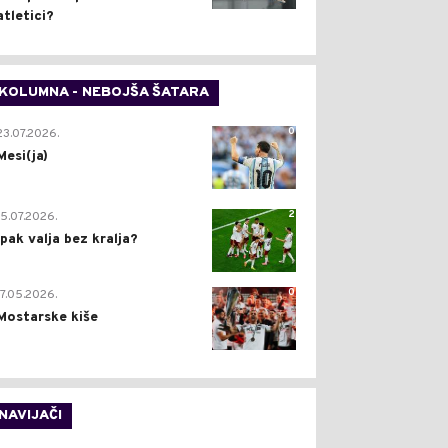
atletici?
KOLUMNA - NEBOJŠA ŠATARA
0
23.07.2026.
Mesi(ja)
2
15.07.2026.
Ipak valja bez kralja?
0
17.05.2026.
Mostarske kiše
NAVIJAČI