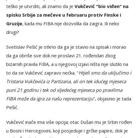
teško je utvrditi, ali znamo da je
Vukčević "bio viđen" na
spisku Srbije za mečeve u februaru protiv Finske i
Gruzije
, kada mu FIBA nije dozvolila da zaigra. Ili neko
drugi?
Svetislav Pešić je otkrio da ga je stavio na spisak i morao
da ga obriše sve dok ne proslavi 21. rođendan zbog
bizarnih pravila FIBA, a u njegovoj izjavi ništa nije slutilo na
to da se Vukčević zapravo nećka. "
Htjeli smo da uključimo i
Tristana Vukčevića iz Partizana, ali on tek idućeg mjeseca
puni 21 godinu i tek od sljedećeg mjeseca po pravilima
FIBA može da igra za našu reprezentaciju
", objasnio je tada
Pešić.
Vukčević inače ima više opcija; otac Dušan mu je Srbin rođen
u Bosni i Hercegovini, koji posjeduje i grčke papire, dok je