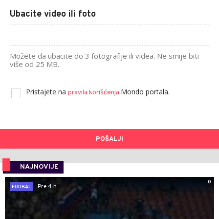
Ubacite video ili foto
Možete da ubacite do 3 fotografije ili videa. Ne smije biti
više od 25 MB.
Pristajete na
Mondo portala.
pravila korišćenja
POŠALJI
NAJNOVIJE
0
Pre 4 h
FUDBAL