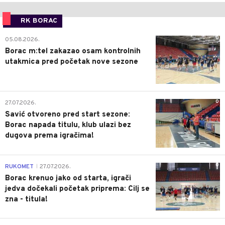
RK BORAC
0
05.08.2026.
Borac m:tel zakazao osam kontrolnih
utakmica pred početak nove sezone
0
27.07.2026.
Savić otvoreno pred start sezone:
Borac napada titulu, klub ulazi bez
dugova prema igračima!
0
RUKOMET
27.07.2026.
|
Borac krenuo jako od starta, igrači
jedva dočekali početak priprema: Cilj se
zna - titula!