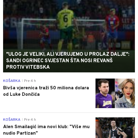
"ULOG JE VELIKI, ALI VJERUJEMO U PROLAZ DALJE":
SANDI OGRINEC SVJESTAN ŠTA NOSI REVANŠ
PROTIV VITEBSKA
0
KOŠARKA
Pre 4 h
|
Bivša vjerenica traži 50 miliona dolara
od Luke Dončića
0
KOŠARKA
Pre 4 h
|
Alen Smailagić ima novi klub: "Više mu
nudio Partizan"