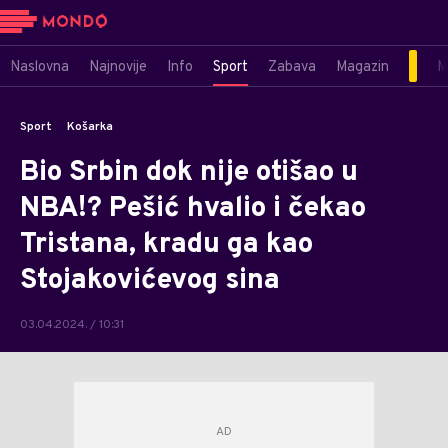
Naslovna
Najnovije
Info
Sport
Zabava
Magazin
M
Sport
Košarka
Bio Srbin dok nije otišao u
NBA!? Pešić hvalio i čekao
Tristana, kradu ga kao
Stojakovićevog sina
03.04.2024. / 10:31