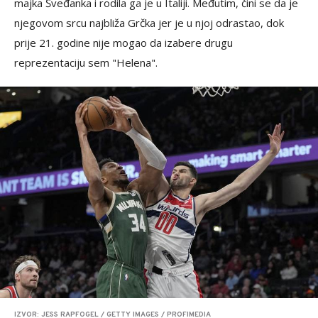
majka Šveđanka i rodila ga je u Italiji. Međutim, čini se da je
njegovom srcu najbliža Grčka jer je u njoj odrastao, dok
prije 21. godine nije mogao da izabere drugu
reprezentaciju sem "Helena".
IZVOR: JESS RAPFOGEL / GETTY IMAGES / PROFIMEDIA