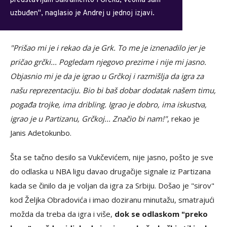
predstavljam Sakramento i Grčku, veoma sam
uzbuđen", naglasio je Andrej u jednoj izjavi.
"Prišao mi je i rekao da je Grk. To me je iznenadilo jer je
pričao grčki... Pogledam njegovo prezime i nije mi jasno.
Objasnio mi je da je igrao u Grčkoj i razmišlja da igra za
našu reprezentaciju. Bio bi baš dobar dodatak našem timu,
pogađa trojke, ima dribling. Igrao je dobro, ima iskustva,
igrao je u Partizanu, Grčkoj... Značio bi nam!"
, rekao je
Janis Adetokunbo.
Šta se tačno desilo sa Vukčevićem, nije jasno, pošto je sve
do odlaska u NBA ligu davao drugačije signale iz Partizana
kada se činilo da je voljan da igra za Srbiju. Došao je "sirov"
kod Željka Obradovića i imao doziranu minutažu, smatrajući
možda da treba da igra i više,
dok se odlaskom "preko