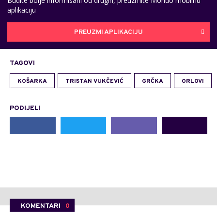
Budite bolje informisani od drugih, preuzmite Mondo mobilnu
aplikaciju
PREUZMI APLIKACIJU
TAGOVI
KOŠARKA
TRISTAN VUKČEVIĆ
GRČKA
ORLOVI
PODIJELI
KOMENTARI
0