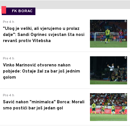
FK BORAC
0
Pre 4 h
"Ulog je veliki, ali vjerujemo u prolaz
dalje": Sandi Ogrinec svjestan šta nosi
revanš protiv Vitebska
0
Pre 4 h
Vinko Marinović otvoreno nakon
pobjede: Ostaje žal za bar još jednim
golom
0
Pre 4 h
Savić nakon "minimalca" Borca: Morali
smo postići bar još jedan gol