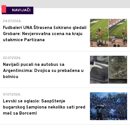
NAVIJAČI
0
24.07.2026.
Fudbaleri UNA Štrasena šokirano gledali
Grobare: Nevjerovatna scena na kraju
utakmice Partizana
0
22.07.2026.
Navijači pucali na autobus sa
Argentincima: Dvojica su prebačena u
bolnicu
1
07.07.2026.
Levski se oglasio: Saopštenje
bugarskog šampiona nekoliko sati pred
meč sa Borcem!