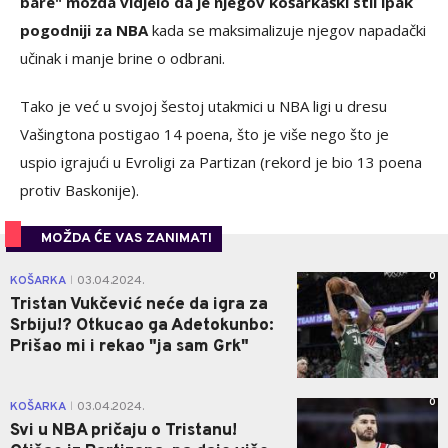
bare" možda vidjelo da je njegov košarkaški stil ipak
pogodniji za NBA
kada se maksimalizuje njegov napadački
učinak i manje brine o odbrani.
Tako je već u svojoj šestoj utakmici u NBA ligi u dresu
Vašingtona postigao 14 poena, što je više nego što je
uspio igrajući u Evroligi za Partizan (rekord je bio 13 poena
protiv Baskonije).
MOŽDA ĆE VAS ZANIMATI
0
KOŠARKA
03.04.2024.
|
Tristan Vukčević neće da igra za
Srbiju!? Otkucao ga Adetokunbo:
Prišao mi i rekao "ja sam Grk"
0
KOŠARKA
03.04.2024.
|
Svi u NBA pričaju o Tristanu!