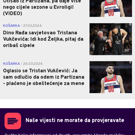
Otišao iz Partizana, pa daje više
nego cijele sezone u Evroligi!
(VIDEO)
0
KOŠARKA
27.03.2024.
|
Dino Rađa savjetovao Tristana
Vukčevića: Idi kod Željka, pitaj da
oribaš cipele
0
KOŠARKA
26.03.2024.
|
Oglasio se Tristan Vukčević: Ja
sam odlučio da odem iz Partizana
- plaćeno je obeštećenje za mene
Naše vijesti ne morate da provjeravate