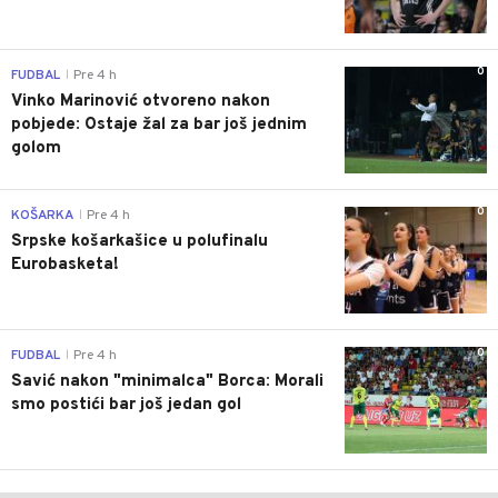
0
FUDBAL
Pre 4 h
|
Vinko Marinović otvoreno nakon
pobjede: Ostaje žal za bar još jednim
golom
0
KOŠARKA
Pre 4 h
|
Srpske košarkašice u polufinalu
Eurobasketa!
0
FUDBAL
Pre 4 h
|
Savić nakon "minimalca" Borca: Morali
smo postići bar još jedan gol