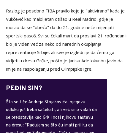
Razlog je posebno FIBA pravilo koje je "aktivirano" kada je
Vukčević kao maloljetan otišao u Real Madrid, gdje je
morao da se "obeća" da do 21. godine neće mijenjati
sportski pasoš. Svi su čekali mart da proslavi 21. rođendan i
bio je viđen već za neko od narednih okupljanja
reprezentacije Srbije, ali sve je izglednije da ćemo ga
vidjeti u dresu Grčke, pošto je Janisu Adetokunbu javio da
im je na raspolaganju pred Olimpijske igre.
PEĐIN SIN?
Što se tiče Andreja Stojakovića, njegovu
odluku još treba sačekati, ali već smo viđali da
se predstavlja kao Grk i nosi njihovu zastavu
na dresu: "Radujem se što ću imati priliku da