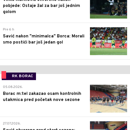
pobjede: Ostaje žal za bar još jednim
golom
0
Pre 6 h
Savić nakon "minimalca" Borca: Morali
smo postići bar još jedan gol
RK BORAC
0
05.08.2026.
Borac m:tel zakazao osam kontrolnih
utakmica pred početak nove sezone
0
27.07.2026.