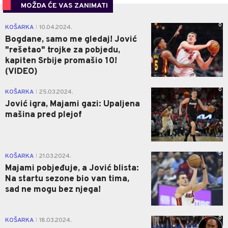
MOŽDA ĆE VAS ZANIMATI
0
KOŠARKA
10.04.2024.
|
Bogdane, samo me gledaj! Jović
"rešetao" trojke za pobjedu,
kapiten Srbije promašio 10!
(VIDEO)
0
KOŠARKA
25.03.2024.
|
Jović igra, Majami gazi: Upaljena
mašina pred plejof
0
KOŠARKA
21.03.2024.
|
Majami pobjeđuje, a Jović blista:
Na startu sezone bio van tima,
sad ne mogu bez njega!
0
KOŠARKA
18.03.2024.
|