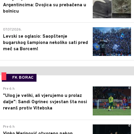
Argentincima: Dvojica su prebačena u
bolnicu
1
07.07.2026.
Levski se oglasio: Saopštenje
bugarskog šampiona nekoliko sati pred
meč sa Borcem!
FK BORAC
0
Pre 6 h
"Ulog je veliki, ali vjerujemo u prolaz
dalje": Sandi Ogrinec svjestan šta nosi
revanš protiv Vitebska
0
Pre 6 h
Vinko Marinović otvoreno nakon