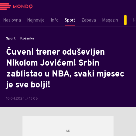
Naslovna
Najnovije
Info
Sport
Zabava
Magazin
M
Sport
Košarka
Čuveni trener oduševljen
Nikolom Jovićem! Srbin
zablistao u NBA, svaki mjesec
je sve bolji!
10.04.2024. / 13:08