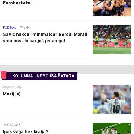
Eurobasketa!
0
FUDBAL
Pre 6 h
|
Savić nakon "minimalca" Borca: Morali
smo postići bar još jedan gol
KOLUMNA - NEBOJŠA ŠATARA
0
23.07.2026.
Mesi(ja)
2
15.07.2026.
Ipak valja bez kralja?