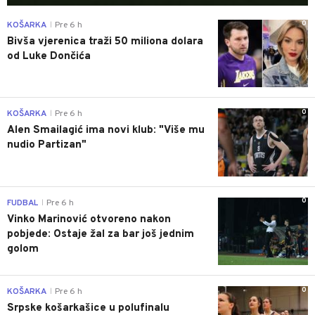
0
KOŠARKA
Pre 6 h
|
Bivša vjerenica traži 50 miliona dolara
od Luke Dončića
0
KOŠARKA
Pre 6 h
|
Alen Smailagić ima novi klub: "Više mu
nudio Partizan"
0
FUDBAL
Pre 6 h
|
Vinko Marinović otvoreno nakon
pobjede: Ostaje žal za bar još jednim
golom
0
KOŠARKA
Pre 6 h
|
Srpske košarkašice u polufinalu