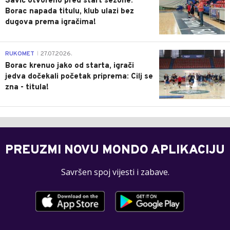
Savić otvoreno pred start sezone:
Borac napada titulu, klub ulazi bez
dugova prema igračima!
0
RUKOMET
27.07.2026.
|
Borac krenuo jako od starta, igrači
jedva dočekali početak priprema: Cilj se
zna - titula!
PREUZMI NOVU MONDO APLIKACIJU
Savršen spoj vijesti i zabave.