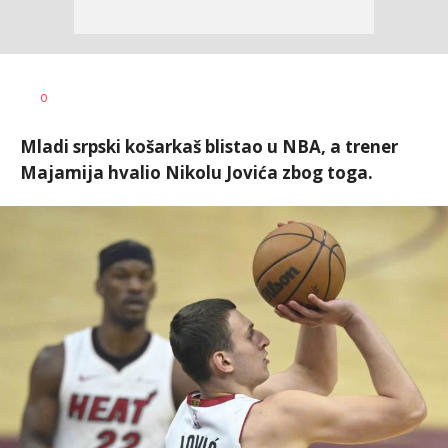
Bojan
AUTOR
0
Jakovljević
Mladi srpski košarkaš blistao u NBA, a trener
Majamija hvalio Nikolu Jovića zbog toga.