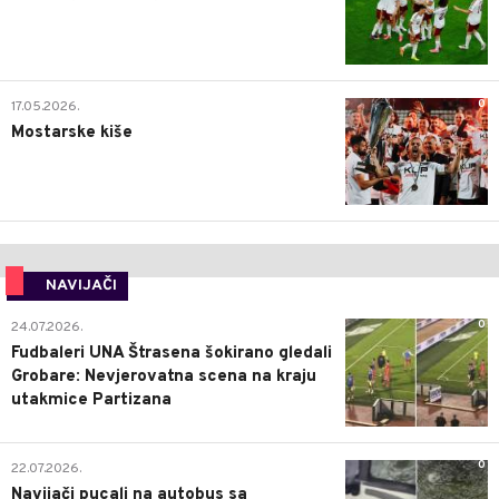
0
17.05.2026.
Mostarske kiše
NAVIJAČI
0
24.07.2026.
Fudbaleri UNA Štrasena šokirano gledali
Grobare: Nevjerovatna scena na kraju
utakmice Partizana
0
22.07.2026.
Navijači pucali na autobus sa