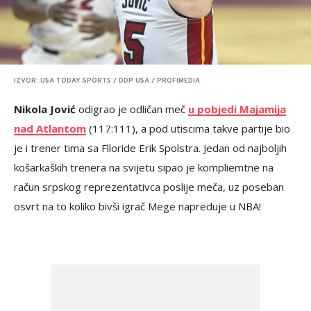
IZVOR: USA TODAY SPORTS / DDP USA / PROFIMEDIA
Nikola Jović
odigrao je odličan meč
u pobjedi Majamija
nad Atlantom
(117:111), a pod utiscima takve partije bio
je i trener tima sa Flloride Erik Spolstra. Jedan od najboljih
košarkaških trenera na svijetu sipao je kompliemtne na
račun srpskog reprezentativca poslije meča, uz poseban
osvrt na to koliko bivši igrač Mege napreduje u NBA!