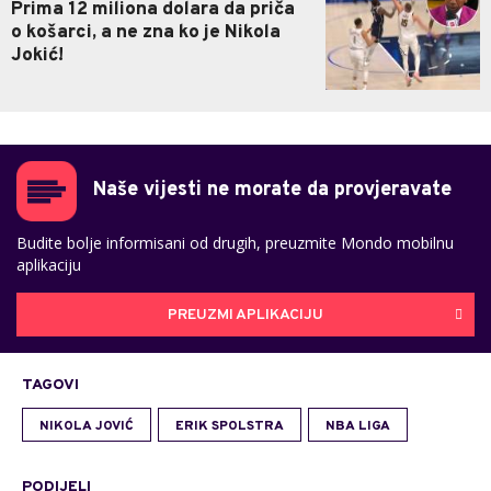
Prima 12 miliona dolara da priča
o košarci, a ne zna ko je Nikola
Jokić!
Naše vijesti ne morate da provjeravate
Budite bolje informisani od drugih, preuzmite Mondo mobilnu
aplikaciju
PREUZMI APLIKACIJU
TAGOVI
NIKOLA JOVIĆ
ERIK SPOLSTRA
NBA LIGA
PODIJELI