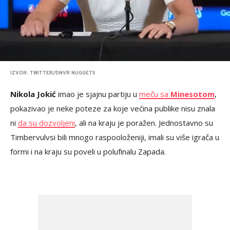
IZVOR: TWITTER/DNVR NUGGETS
Nikola Jokić
imao je sjajnu partiju u
meču sa
Minesotom
,
pokazivao je neke poteze za koje većina publike nisu znala
ni
da su dozvoljeni
, ali na kraju je poražen. Jednostavno su
Timbervulvsi bili mnogo raspooloženiji, imali su više igrača u
formi i na kraju su poveli u polufinalu Zapada.