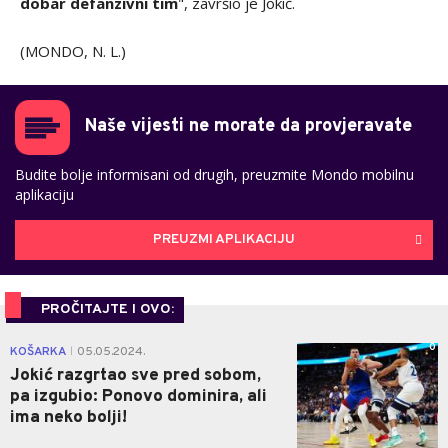
dobar defanzivni tim
", završio je Jokić.
(MONDO, N. L.)
Naše vijesti ne morate da provjeravate
Budite bolje informisani od drugih, preuzmite Mondo mobilnu
aplikaciju
PREUZMI APLIKACIJU
PROČITAJTE I OVO:
0
KOŠARKA
05.05.2024.
|
Jokić razgrtao sve pred sobom,
pa izgubio: Ponovo dominira, ali
ima neko bolji!