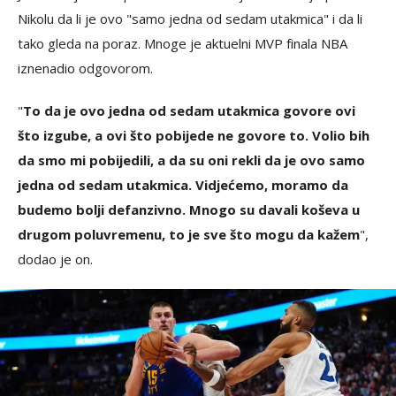
Nikolu da li je ovo "samo jedna od sedam utakmica" i da li
tako gleda na poraz. Mnoge je aktuelni MVP finala NBA
iznenadio odgovorom.
"
To da je ovo jedna od sedam utakmica govore ovi
što izgube, a ovi što pobijede ne govore to. Volio bih
da smo mi pobijedili, a da su oni rekli da je ovo samo
jedna od sedam utakmica. Vidjećemo, moramo da
budemo bolji defanzivno. Mnogo su davali koševa u
drugom poluvremenu, to je sve što mogu da kažem
",
dodao je on.