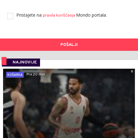
Pristajete na
Mondo portala.
pravila korišćenja
POŠALJI
NAJNOVIJE
0
Pre 20 min
KOŠARKA