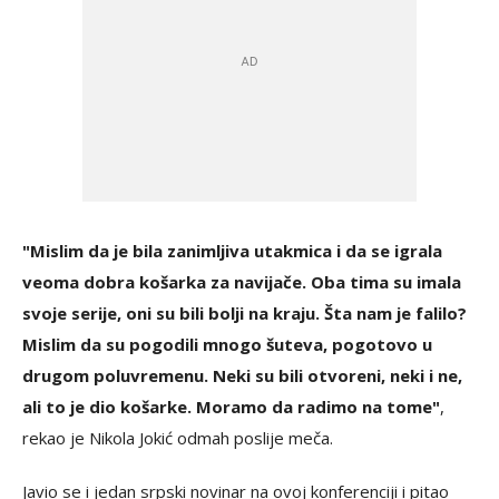
"Mislim da je bila zanimljiva utakmica i da se igrala
veoma dobra košarka za navijače. Oba tima su imala
svoje serije, oni su bili bolji na kraju. Šta nam je falilo?
Mislim da su pogodili mnogo šuteva, pogotovo u
drugom poluvremenu. Neki su bili otvoreni, neki i ne,
ali to je dio košarke. Moramo da radimo na tome"
,
rekao je Nikola Jokić odmah poslije meča.
Javio se i jedan srpski novinar na ovoj konferenciji i pitao