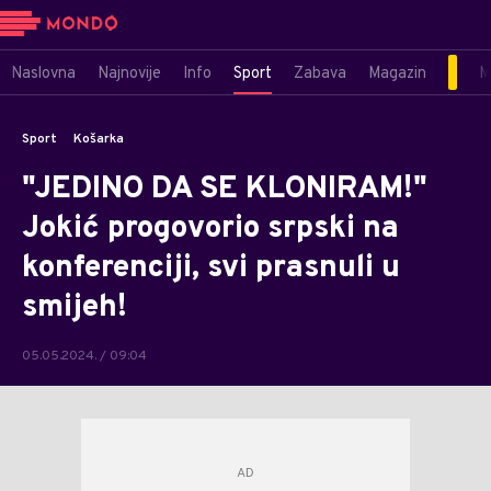
Naslovna
Najnovije
Info
Sport
Zabava
Magazin
M
Sport
Košarka
"JEDINO DA SE KLONIRAM!"
Jokić progovorio srpski na
konferenciji, svi prasnuli u
smijeh!
05.05.2024. / 09:04