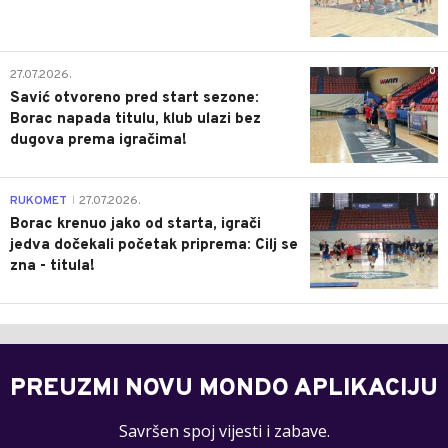
0
27.07.2026.
Savić otvoreno pred start sezone:
Borac napada titulu, klub ulazi bez
dugova prema igračima!
0
RUKOMET
27.07.2026.
|
Borac krenuo jako od starta, igrači
jedva dočekali početak priprema: Cilj se
zna - titula!
PREUZMI NOVU MONDO APLIKACIJU
Savršen spoj vijesti i zabave.