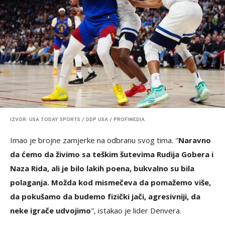
IZVOR: USA TODAY SPORTS / DDP USA / PROFIMEDIA
Imao je brojne zamjerke na odbranu svog tima. "
Naravno
da ćemo da živimo sa teškim šutevima Rudija Gobera i
Naza Rida, ali je bilo lakih poena, bukvalno su bila
polaganja. Možda kod mismečeva da pomažemo više,
da pokušamo da budemo fizički jači, agresivniji, da
neke igrače udvojimo
", istakao je lider Denvera.