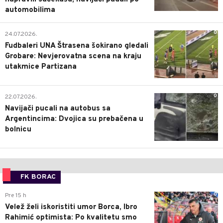
automobilima
0
24.07.2026.
Fudbaleri UNA Štrasena šokirano gledali
Grobare: Nevjerovatna scena na kraju
utakmice Partizana
0
22.07.2026.
Navijači pucali na autobus sa
Argentincima: Dvojica su prebačena u
bolnicu
FK BORAC
0
Pre 15 h
Velež želi iskoristiti umor Borca, Ibro
Rahimić optimista: Po kvalitetu smo