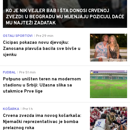
KO JE NIK VEJLER BAB I ŠTA DONOSI CRVENOJ
ZVEZDI: U BEOGRADU MU MIJENJAJU POZICIJU, DAĆE
MU NAJTEŽI ZADATAK
0
OSTALI SPORTOVI
Pre 29 min
|
Cicipas pokazao novu djevojku:
Zanosana plavuša bacila sve bivše u
sjenku
0
FUDBAL
Pre 51 min
|
Potpuno uništen teren na modernom
stadionu u Srbiji: Užasna slika sa
utakmice Prve lige
0
KOŠARKA
Pre 1 h
|
Crvena zvezda ima novog košarkaša:
Njemački reprezentativac je bomba
prelaznog roka