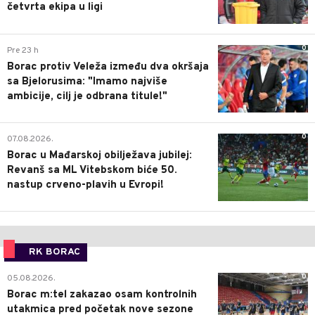
četvrta ekipa u ligi
0
Pre 23 h
Borac protiv Veleža između dva okršaja
sa Bjelorusima: "Imamo najviše
ambicije, cilj je odbrana titule!"
0
07.08.2026.
Borac u Mađarskoj obilježava jubilej:
Revanš sa ML Vitebskom biće 50.
nastup crveno-plavih u Evropi!
RK BORAC
0
05.08.2026.
Borac m:tel zakazao osam kontrolnih
utakmica pred početak nove sezone