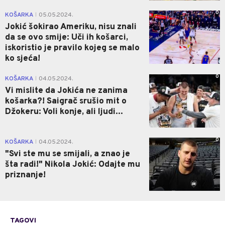
0
KOŠARKA
05.05.2024.
|
Jokić šokirao Ameriku, nisu znali
da se ovo smije: Uči ih košarci,
iskoristio je pravilo kojeg se malo
ko sjeća!
0
KOŠARKA
04.05.2024.
|
Vi mislite da Jokića ne zanima
košarka?! Saigrač srušio mit o
Džokeru: Voli konje, ali ljudi...
0
KOŠARKA
04.05.2024.
|
"Svi ste mu se smijali, a znao je
šta radi!" Nikola Jokić: Odajte mu
priznanje!
TAGOVI