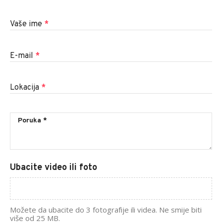
Vaše ime
*
E-mail
*
Lokacija
*
Ubacite video ili foto
Možete da ubacite do 3 fotografije ili videa. Ne smije biti
više od 25 MB.