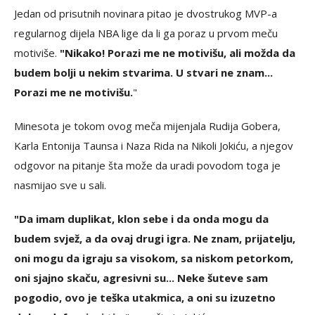
Jedan od prisutnih novinara pitao je dvostrukog MVP-a
regularnog dijela NBA lige da li ga poraz u prvom meču
motiviše.
"Nikako! Porazi me ne motivišu, ali možda da
budem bolji u nekim stvarima. U stvari ne znam...
Porazi me ne motivišu.
"
Minesota je tokom ovog meča mijenjala Rudija Gobera,
Karla Entonija Taunsa i Naza Rida na Nikoli Jokiću, a njegov
odgovor na pitanje šta može da uradi povodom toga je
nasmijao sve u sali.
"Da imam duplikat, klon sebe i da onda mogu da
budem svjež, a da ovaj drugi igra. Ne znam, prijatelju,
oni mogu da igraju sa visokom, sa niskom petorkom,
oni sjajno skaču, agresivni su... Neke šuteve sam
pogodio, ovo je teška utakmica, a oni su izuzetno