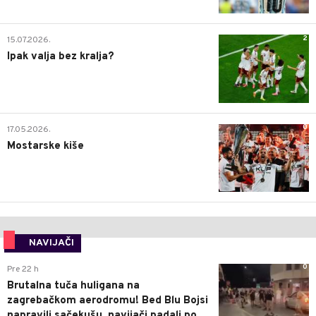
2
15.07.2026.
Ipak valja bez kralja?
0
17.05.2026.
Mostarske kiše
NAVIJAČI
0
Pre 22 h
Brutalna tuča huligana na
zagrebačkom aerodromu! Bed Blu Bojsi
napravili sačekušu, navijači padali po