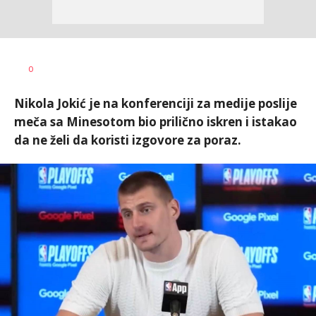
Bojan
AUTOR
0
Jakovljević
Nikola Jokić je na konferenciji za medije poslije
meča sa Minesotom bio prilično iskren i istakao
da ne želi da koristi izgovore za poraz.