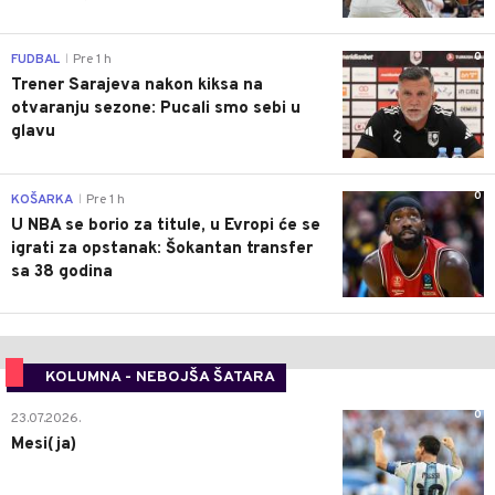
0
FUDBAL
Pre 1 h
|
Trener Sarajeva nakon kiksa na
otvaranju sezone: Pucali smo sebi u
glavu
0
KOŠARKA
Pre 1 h
|
U NBA se borio za titule, u Evropi će se
igrati za opstanak: Šokantan transfer
sa 38 godina
KOLUMNA - NEBOJŠA ŠATARA
0
23.07.2026.
Mesi(ja)