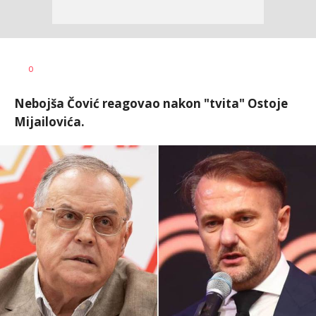
Dragan
AUTOR
0
Šutvić
Nebojša Čović reagovao nakon "tvita" Ostoje
Mijailovića.