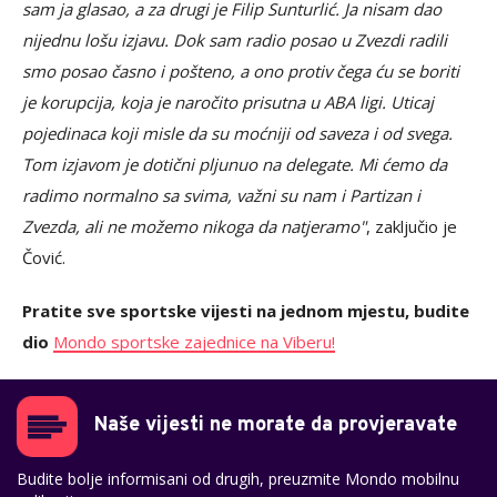
sam ja glasao, a za drugi je Filip Sunturlić. Ja nisam dao
nijednu lošu izjavu. Dok sam radio posao u Zvezdi radili
smo posao časno i pošteno, a ono protiv čega ću se boriti
je korupcija, koja je naročito prisutna u ABA ligi. Uticaj
pojedinaca koji misle da su moćniji od saveza i od svega.
Tom izjavom je dotični pljunuo na delegate. Mi ćemo da
radimo normalno sa svima, važni su nam i Partizan i
Zvezda, ali ne možemo nikoga da natjeramo"
, zaključio je
Čović.
Pratite sve sportske vijesti na jednom mjestu, budite
dio
Mondo sportske zajednice na Viberu!
Naše vijesti ne morate da provjeravate
Budite bolje informisani od drugih, preuzmite Mondo mobilnu