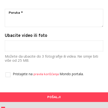
Ubacite video ili foto
Možete da ubacite do 3 fotografije ili videa. Ne smije biti
više od 25 MB.
Pristajete na
Mondo portala.
pravila korišćenja
POŠALJI