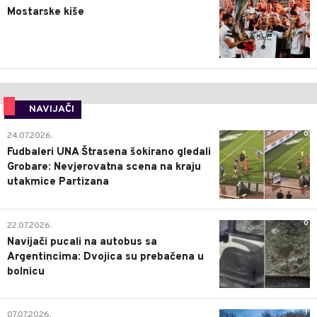
Mostarske kiše
NAVIJAČI
0
24.07.2026.
Fudbaleri UNA Štrasena šokirano gledali
Grobare: Nevjerovatna scena na kraju
utakmice Partizana
0
22.07.2026.
Navijači pucali na autobus sa
Argentincima: Dvojica su prebačena u
bolnicu
1
07.07.2026.