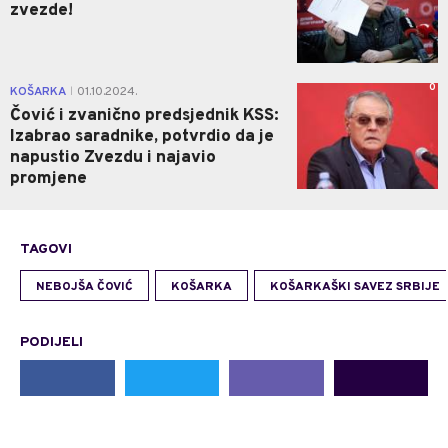
zvezde!
0
KOŠARKA
01.10.2024.
|
Čović i zvanično predsjednik KSS:
Izabrao saradnike, potvrdio da je
napustio Zvezdu i najavio
promjene
TAGOVI
NEBOJŠA ČOVIĆ
KOŠARKA
KOŠARKAŠKI SAVEZ SRBIJE
PODIJELI