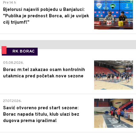
0
Pre 14 h
Bjelorusi najavili pobjedu u Banjaluci:
"Publika je prednost Borca, ali je uvijek
cilj trijumf!"
RK BORAC
0
05.08.2026.
Borac m:tel zakazao osam kontrolnih
utakmica pred početak nove sezone
0
27.07.2026.
Savić otvoreno pred start sezone:
Borac napada titulu, klub ulazi bez
dugova prema igračima!