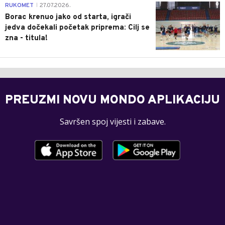
0
RUKOMET
27.07.2026.
|
Borac krenuo jako od starta, igrači
jedva dočekali početak priprema: Cilj se
zna - titula!
PREUZMI NOVU MONDO APLIKACIJU
Savršen spoj vijesti i zabave.