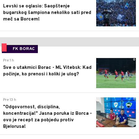
Levski se oglasio: Saopštenje
bugarskog šampiona nekoliko sati pred
meč sa Borcem!
FK BORAC
0
Pre 1 h
Sve o utakmici Borac - ML Vitebsk: Kad
počinje, ko prenosi i koliki je ulog?
0
Pre 13 h
"Odgovornost, disciplina,
koncentracija!" Jasna poruka iz Borca -
ovo je recept za pobjedu protiv
Bjelorusa!