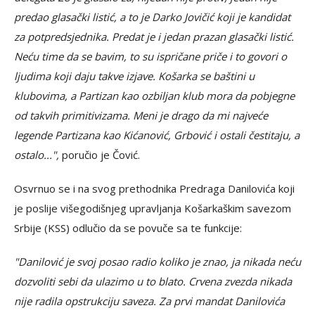
predao glasački listić, a to je Darko Jovičić koji je kandidat
za potpredsjednika. Predat je i jedan prazan glasački listić.
Neću time da se bavim, to su ispričane priče i to govori o
ljudima koji daju takve izjave. Košarka se baštini u
klubovima, a Partizan kao ozbiljan klub mora da pobjegne
od takvih primitivizama. Meni je drago da mi najveće
legende Partizana kao Kićanović, Grbović i ostali čestitaju, a
ostalo...",
poručio je Čović.
Osvrnuo se i na svog prethodnika Predraga Danilovića koji
je poslije višegodišnjeg upravljanja Košarkaškim savezom
Srbije (KSS) odlučio da se povuče sa te funkcije:
"Danilović je svoj posao radio koliko je znao, ja nikada neću
dozvoliti sebi da ulazimo u to blato. Crvena zvezda nikada
nije radila opstrukciju saveza. Za prvi mandat Danilovića