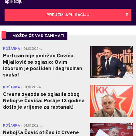
aplikaciju
PREUZMI APLIKACIJU
MOŽDA ĆE VAS ZANIMATI
0
KOŠARKA
01.10.2024.
|
Partizan nije podržao Čovića,
Mijailović se oglasio: Ovim
izborom je postiđen i degradiran
svako!
0
KOŠARKA
01.10.2024.
|
Crvena zvezda se oglasila zbog
Nebojše Čovića: Poslije 13 godina
došlo je vrijeme za rastanak!
1
KOŠARKA
01.10.2024.
|
Nebojša Čović otišao iz Crvene