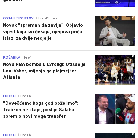
0
OSTALI SPORTOVI
Pre 49 min
|
Novak "spreman da zavija": Objavio
vijest koju svi čekaju, njegova priča
izlazi za dvije nedjelje
0
KOŠARKA
Pre 1 h
|
Nova NBA bomba u Evroligi: Otišao je
Loni Voker, mijenja ga plejmejker
Atlante
0
FUDBAL
Pre 1 h
|
"Dovešćemo koga god poželimo":
Trabzon ne staje, poslije Salaha
spremio novi mega transfer
0
FUDBAL
Pre 1 h
|