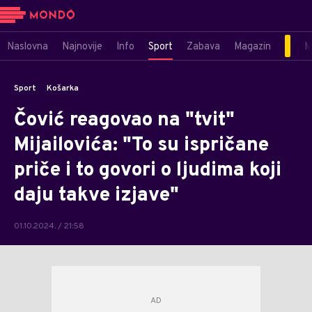
Naslovna
Najnovije
Info
Sport
Zabava
Magazin
M
Sport
Košarka
Čović reagovao na "tvit"
Mijailovića: "To su ispričane
priče i to govori o ljudima koji
daju takve izjave"
01.10.2024. / 21:58