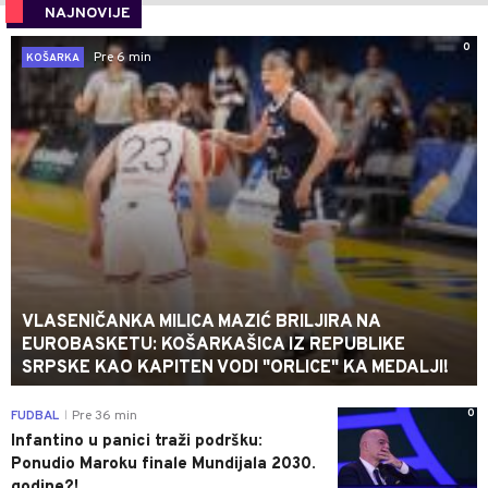
NAJNOVIJE
0
Pre 6 min
KOŠARKA
VLASENIČANKA MILICA MAZIĆ BRILJIRA NA
EUROBASKETU: KOŠARKAŠICA IZ REPUBLIKE
SRPSKE KAO KAPITEN VODI "ORLICE" KA MEDALJI!
0
FUDBAL
Pre 36 min
|
Infantino u panici traži podršku:
Ponudio Maroku finale Mundijala 2030.
godine?!