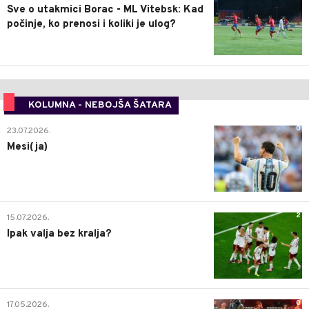
Sve o utakmici Borac - ML Vitebsk: Kad
počinje, ko prenosi i koliki je ulog?
KOLUMNA - NEBOJŠA ŠATARA
0
23.07.2026.
Mesi(ja)
2
15.07.2026.
Ipak valja bez kralja?
0
17.05.2026.