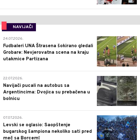
NAVIJAČI
0
24.07.2026.
Fudbaleri UNA Štrasena šokirano gledali
Grobare: Nevjerovatna scena na kraju
utakmice Partizana
0
22.07.2026.
Navijači pucali na autobus sa
Argentincima: Dvojica su prebačena u
bolnicu
1
07.07.2026.
Levski se oglasio: Saopštenje
bugarskog šampiona nekoliko sati pred
meč sa Borcem!