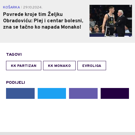
0
KOŠARKA
29.10.2024.
|
Povrede kroje tim Željku
Obradoviću: Plej i centar bolesni,
zna se tačno ko napada Monako!
TAGOVI
KK PARTIZAN
KK MONAKO
EVROLIGA
PODIJELI