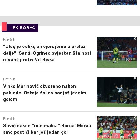
FK BORAC
0
Pre 5 h
"Ulog je veliki, ali vjerujemo u prolaz
dalje": Sandi Ogrinec svjestan šta nosi
revanš protiv Vitebska
0
Pre 6 h
Vinko Marinović otvoreno nakon
pobjede: Ostaje žal za bar još jednim
golom
0
Pre 6 h
Savić nakon "minimalca" Borca: Morali
smo postići bar još jedan gol