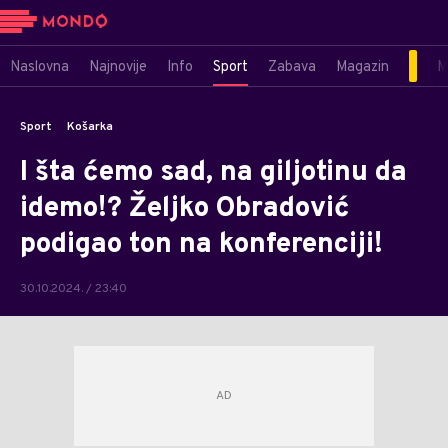
Naslovna
Najnovije
Info
Sport
Zabava
Magazin
M
Sport
Košarka
I šta ćemo sad, na giljotinu da
idemo!? Željko Obradović
podigao ton na konferenciji!
30.10.2024. / 23:40