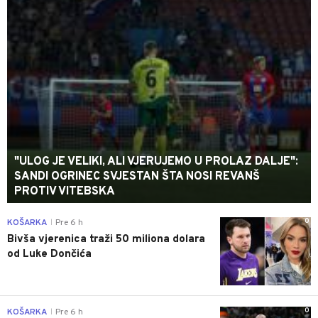
"ULOG JE VELIKI, ALI VJERUJEMO U PROLAZ DALJE":
SANDI OGRINEC SVJESTAN ŠTA NOSI REVANŠ
PROTIV VITEBSKA
0
KOŠARKA
Pre 6 h
|
Bivša vjerenica traži 50 miliona dolara
od Luke Dončića
0
KOŠARKA
Pre 6 h
|