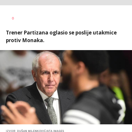
Nebojša
AUTOR
0
Šatara
Trener Partizana oglasio se poslije utakmice
protiv Monaka.
IZVOR: DUŠAN MILENKOVIĆ/ATA IMAGES