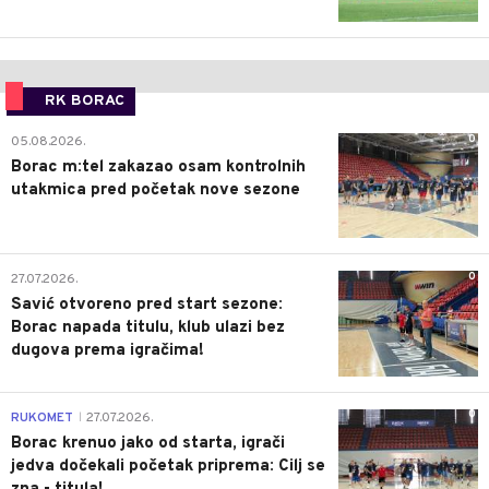
RK BORAC
0
05.08.2026.
Borac m:tel zakazao osam kontrolnih
utakmica pred početak nove sezone
0
27.07.2026.
Savić otvoreno pred start sezone:
Borac napada titulu, klub ulazi bez
dugova prema igračima!
0
RUKOMET
27.07.2026.
|
Borac krenuo jako od starta, igrači
jedva dočekali početak priprema: Cilj se