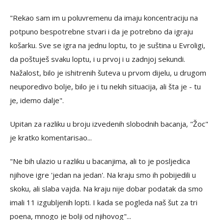
"Rekao sam im u poluvremenu da imaju koncentraciju na
potpuno bespotrebne stvari i da je potrebno da igraju
košarku. Sve se igra na jednu loptu, to je suština u Evroligi,
da poštuješ svaku loptu, i u prvoj i u zadnjoj sekundi.
Nažalost, bilo je ishitrenih šuteva u prvom dijelu, u drugom
neuporedivo bolje, bilo je i tu nekih situacija, ali šta je - tu
je, idemo dalje".
Upitan za razliku u broju izvedenih slobodnih bacanja, "Žoc"
je kratko komentarisao...
"Ne bih ulazio u razliku u bacanjima, ali to je posljedica
njihove igre 'jedan na jedan'. Na kraju smo ih pobijedili u
skoku, ali slaba vajda. Na kraju nije dobar podatak da smo
imali 11 izgubljenih lopti. I kada se pogleda naš šut za tri
poena, mnogo je bolji od njihovog"...