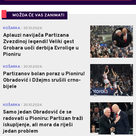
MOŽDA ĆE VAS ZANIMATI
0
KOŠARKA
30.10.2024.
|
Aplauzi navijača Partizana
Zvezdinoj legendi! Veliki gest
Grobara uoči derbija Evrolige u
Pioniru
0
KOŠARKA
30.10.2024.
|
Partizanov bolan poraz u Pioniru!
Obradović i Džejms srušili crno-
bijele
0
KOŠARKA
30.10.2024.
|
Samo jedan Obradović će se
radovati u Pioniru: Partizan traži
iskupljenje, ali mora da riješi
jedan problem