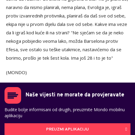
naravno da nismo planirali, nema plana, Evroliga je, igraš
protiv izvanrednih protivnika, planiraš da daš sve od sebe,
ekipa nije u prvom dijelu dala sve od sebe. Kakve ima veze
da li igraš kod kuće ili na strani? "Ne sjećam se da je neko
nekoga pobijedio veoma lako, možda Barselona protiv
Efesa, sve ostalo su teške utakmice, nastavićemo da se
borimo, prošlo je tek šest kola. Ima još 28 i to je to"
(MONDO)
Naše vijesti ne morate da provjeravate
Budite bolje informisani od drugih, preuzmite Mondo mobilnu
aplikaciju
PREUZMI APLIKACIJU