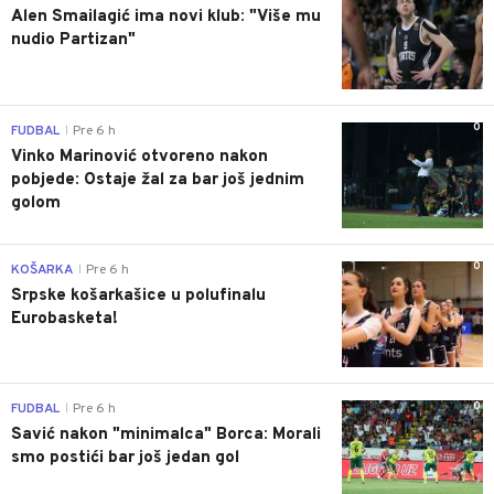
Alen Smailagić ima novi klub: "Više mu
nudio Partizan"
0
FUDBAL
Pre 6 h
|
Vinko Marinović otvoreno nakon
pobjede: Ostaje žal za bar još jednim
golom
0
KOŠARKA
Pre 6 h
|
Srpske košarkašice u polufinalu
Eurobasketa!
0
FUDBAL
Pre 6 h
|
Savić nakon "minimalca" Borca: Morali
smo postići bar još jedan gol