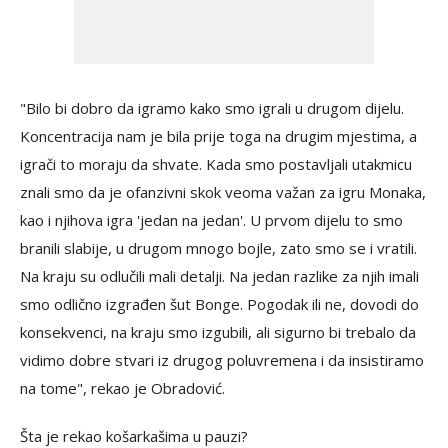
"Bilo bi dobro da igramo kako smo igrali u drugom dijelu.
Koncentracija nam je bila prije toga na drugim mjestima, a
igrači to moraju da shvate. Kada smo postavljali utakmicu
znali smo da je ofanzivni skok veoma važan za igru Monaka,
kao i njihova igra 'jedan na jedan'. U prvom dijelu to smo
branili slabije, u drugom mnogo bojle, zato smo se i vratili.
Na kraju su odlučili mali detalji. Na jedan razlike za njih imali
smo odlično izgrađen šut Bonge. Pogodak ili ne, dovodi do
konsekvenci, na kraju smo izgubili, ali sigurno bi trebalo da
vidimo dobre stvari iz drugog poluvremena i da insistiramo
na tome", rekao je Obradović.
Šta je rekao košarkašima u pauzi?