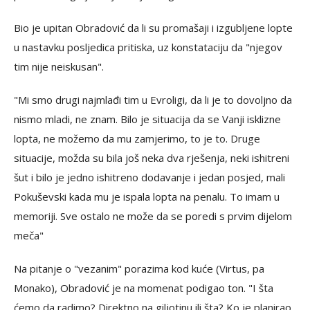
Bio je upitan Obradović da li su promašaji i izgubljene lopte
u nastavku posljedica pritiska, uz konstataciju da "njegov
tim nije neiskusan".
"Mi smo drugi najmlađi tim u Evroligi, da li je to dovoljno da
nismo mladi, ne znam. Bilo je situacija da se Vanji isklizne
lopta, ne možemo da mu zamjerimo, to je to. Druge
situacije, možda su bila još neka dva rješenja, neki ishitreni
šut i bilo je jedno ishitreno dodavanje i jedan posjed, mali
Pokuševski kada mu je ispala lopta na penalu. To imam u
memoriji. Sve ostalo ne može da se poredi s prvim dijelom
meča"
Na pitanje o "vezanim" porazima kod kuće (Virtus, pa
Monako), Obradović je na momenat podigao ton. "I šta
ćemo da radimo? Direktno na giljotinu ili šta? Ko je planirao,