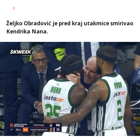
Dragan
AUTOR
0
Šutvić
Željko Obradović je pred kraj utakmice smirivao
Kendrika Nana.