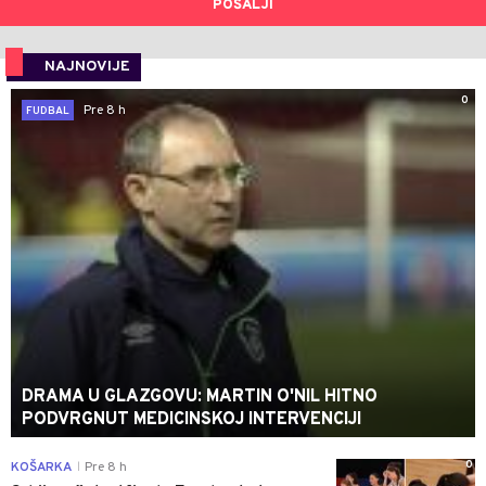
POŠALJI
NAJNOVIJE
0
Pre 8 h
FUDBAL
DRAMA U GLAZGOVU: MARTIN O'NIL HITNO
PODVRGNUT MEDICINSKOJ INTERVENCIJI
0
KOŠARKA
Pre 8 h
|