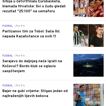
Srbija u četvrtfinalu Eurobasketa,
blamaža Hrvatske: Svi u čudu gledali
rezultat "25:100" na semaforu
0
FUDBAL
Pre 9 h
|
Partizanov tim za Tobol: Saša Ilić
napada Kazahstance sa ovih 11
0
FUDBAL
Pre 9 h
|
Sarajevo do daljnjeg neće igrati na
Koševu!? Bordo klub se oglasio
saopštenjem
0
FUDBAL
Pre 9 h
|
Bajer ne gubi vrijeme: Stigao jedan od
najtraženijih lijevih bekova