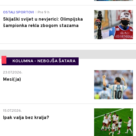
0
OSTALI SPORTOVI
Pre 9 h
|
Skijaški svijet u nevjerici: Olimpijska
šampionka rekla zbogom stazama
KOLUMNA - NEBOJŠA ŠATARA
0
23.07.2026.
Mesi(ja)
2
15.07.2026.
Ipak valja bez kralja?