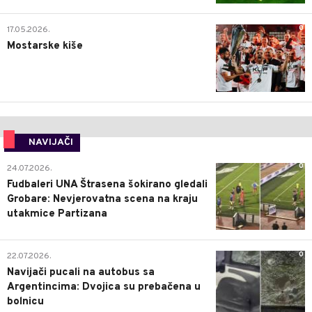
0
17.05.2026.
Mostarske kiše
NAVIJAČI
0
24.07.2026.
Fudbaleri UNA Štrasena šokirano gledali
Grobare: Nevjerovatna scena na kraju
utakmice Partizana
0
22.07.2026.
Navijači pucali na autobus sa
Argentincima: Dvojica su prebačena u
bolnicu