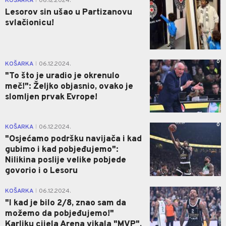
KOŠARKA
06.12.2024.
|
Lesorov sin ušao u Partizanovu
svlačionicu!
0
KOŠARKA
06.12.2024.
|
"To što je uradio je okrenulo
meč!": Željko objasnio, ovako je
slomljen prvak Evrope!
0
KOŠARKA
06.12.2024.
|
"Osjećamo podršku navijača i kad
gubimo i kad pobjeđujemo":
Nilikina poslije velike pobjede
govorio i o Lesoru
0
KOŠARKA
06.12.2024.
|
"I kad je bilo 2/8, znao sam da
možemo da pobjeđujemo!"
Karliku cijela Arena vikala "MVP",