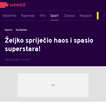
Naslovna
Najnovije
Info
Sport
Zabava
Magazin
M
Sport
Košarka
Željko spriječio haos i spasio
superstara!
06.12.2024. / 09:23