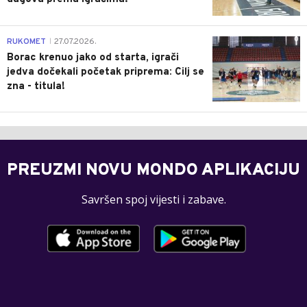
0
RUKOMET
27.07.2026.
|
Borac krenuo jako od starta, igrači
jedva dočekali početak priprema: Cilj se
zna - titula!
PREUZMI NOVU MONDO APLIKACIJU
Savršen spoj vijesti i zabave.