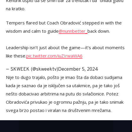
Kendrik uspio da se smiri bar za trenutak i da "ohladi glavu"
na kratko.
Tempers flared but Coach Obradović stepped in with the
wisdom and calm to guide
@nunnbetter_
back down.
Leadership isn’t just about the game—it’s about moments
like these.
pic.twitter.com/iuZIrwaWA6
December 5, 2024
— SKWEEK (@skweektv)
Nije to dugo trajalo, pošto je imao šta da dobaci sudijama
kada je saznao da je isključen sa utakmice, pa je tako još
nešto dobacivao arbitrima na putu do svlačionice. Potez
Obradovića privukao je ogromnu pažnju, pa je tako snimak
svega brzo postao i viralan na društvenim mrežama.