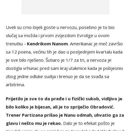
Uveli su crno-bijeli goste u nervozu, posebno je to bio
slučaj sa možda i prvom zvijezdom Evrolige u ovom
trenutku -
Kendrikom Nanom
. Amerikanac je meč završio
sa 12 poena, većinu tih je dao u posljednjem kvartalu kada
je sve bilo riješeno. Šutiaro je 1/7 za tri, a nervoza je
dostigla vrhunac pred sam kraj utakmice kada je pobjesnio
zbog jedne odluke sudija i krenuo je da se svađa sa
arbitrima.
Prijetilo je sve to da pređe i u fizički sukob, vidljivo je
bilo koliko je bijesan, ali je to spriječio Obradović.
Trener Partizana prišao je Nanu odmah, uhvatio ga za
glavu i nešto mu je rekao.
Dalo je to efekat pošto je