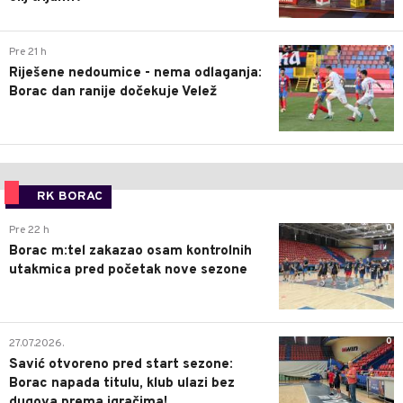
0
Pre 21 h
Riješene nedoumice - nema odlaganja:
Borac dan ranije dočekuje Velež
RK BORAC
0
Pre 22 h
Borac m:tel zakazao osam kontrolnih
utakmica pred početak nove sezone
0
27.07.2026.
Savić otvoreno pred start sezone:
Borac napada titulu, klub ulazi bez
dugova prema igračima!