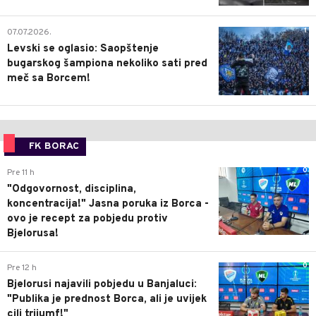
1
07.07.2026.
Levski se oglasio: Saopštenje
bugarskog šampiona nekoliko sati pred
meč sa Borcem!
FK BORAC
0
Pre 11 h
"Odgovornost, disciplina,
koncentracija!" Jasna poruka iz Borca -
ovo je recept za pobjedu protiv
Bjelorusa!
0
Pre 12 h
Bjelorusi najavili pobjedu u Banjaluci:
"Publika je prednost Borca, ali je uvijek
cilj trijumf!"