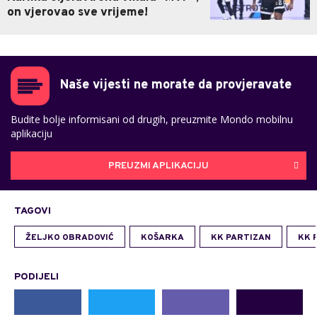
on vjerovao sve vrijeme!
Naše vijesti ne morate da provjeravate
Budite bolje informisani od drugih, preuzmite Mondo mobilnu
aplikaciju
PREUZMI APLIKACIJU
TAGOVI
ŽELJKO OBRADOVIĆ
KOŠARKA
KK PARTIZAN
KK 
PODIJELI