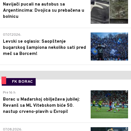
Navijači pucali na autobus sa
Argentincima: Dvojica su prebačena u
bolnicu
1
07.07.2026.
Levski se oglasio: Saopštenje
bugarskog šampiona nekoliko sati pred
meč sa Borcem!
FK BORAC
0
Pre 16 h
Borac u Mađarskoj obilježava jubilej:
Revanš sa ML Vitebskom biće 50.
nastup crveno-plavih u Evropi!
0
07.08.2026.