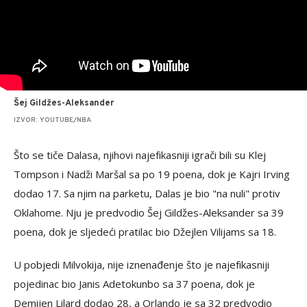
Šej Gildžes-Aleksander
IZVOR: YOUTUBE/NBA
Što se tiče Dalasa, njihovi najefikasniji igrači bili su Klej
Tompson i Nadži Maršal sa po 19 poena, dok je Kajri Irving
dodao 17. Sa njim na parketu, Dalas je bio "na nuli" protiv
Oklahome. Nju je predvodio Šej Gildžes-Aleksander sa 39
poena, dok je sljedeći pratilac bio Džejlen Vilijams sa 18.
U pobjedi Milvokija, nije iznenađenje što je najefikasniji
pojedinac bio Janis Adetokunbo sa 37 poena, dok je
Demijen Lilard dodao 28, a Orlando je sa 32 predvodio