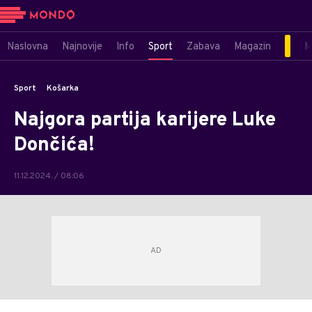
Naslovna
Najnovije
Info
Sport
Zabava
Magazin
M
Sport
Košarka
Najgora partija karijere Luke
Dončića!
11.12.2024. / 08:06