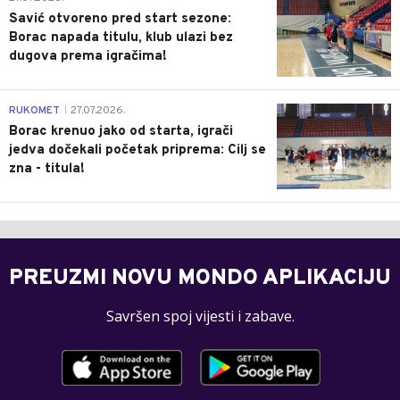
Savić otvoreno pred start sezone:
Borac napada titulu, klub ulazi bez
dugova prema igračima!
0
RUKOMET
27.07.2026.
|
Borac krenuo jako od starta, igrači
jedva dočekali početak priprema: Cilj se
zna - titula!
PREUZMI NOVU MONDO APLIKACIJU
Savršen spoj vijesti i zabave.