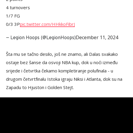
4 turnovers
1/7 FG
0/3 3P
pic.twitter.com/HHkkoFibrJ
December 11, 2024
— Legion Hoops (@LegionHoops)
Šta mu se tačno desilo, još ne znamo, ali Dalas svakako
ostaje bez šanse da osvoji NBA kup, dok u noći između
srijede i četvrtka čekamo kompletiranje polufinala - u
drugom četvrtfinalu Istoka igraju Niksi i Atlanta, dok su na
Zapadu to Hjuston i Golden Stejt.