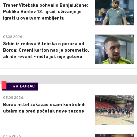
Trener Vitebska pohvalio Banjalučane:
Publika Borčev 12. igrač, uživanje je
igrati u ovakvom ambijentu
0
07.08.2026.
Srbin iz redova Vitebska o porazu od
Borca: Crveni karton nas je poremetio,
ali ide revanš - ništa još nije gotovo
RK BORAC
0
05.08.2026.
Borac m:tel zakazao osam kontrolnih
utakmica pred početak nove sezone
0
27.07.2026.