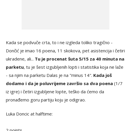
Kada se podvuče crta, to i ne izgleda toliko tragično -
Dončić je imao 16 poena, 11 skokova, pet asistencija i četiri
ukradene, ali...
Tu je procenat šuta 5/15 za 40 minuta na
parketu
, tu je šest izgubljenih lopti i statistika koja ne laže
- sa njim na parketu Dalas je na "minus 14".
Kada još
dodamo i da je poluvrijeme završio sa dva poena
(1/7
iz igre) i četiri izgubljene lopte, teško da ćemo da
pronađemo goru partiju koju je odigrao.
Luka Doncic at halftime:
2 points