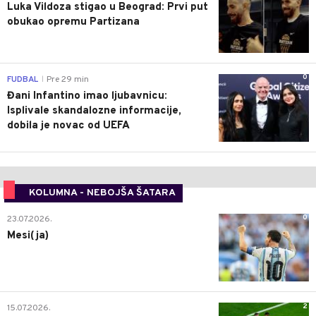
Luka Vildoza stigao u Beograd: Prvi put
obukao opremu Partizana
0
FUDBAL
Pre 29 min
|
Đani Infantino imao ljubavnicu:
Isplivale skandalozne informacije,
dobila je novac od UEFA
KOLUMNA - NEBOJŠA ŠATARA
0
23.07.2026.
Mesi(ja)
2
15.07.2026.