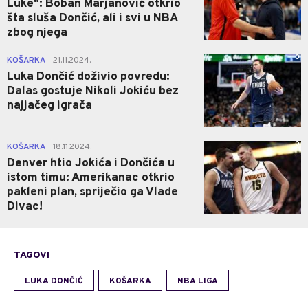
Luke": Boban Marjanović otkrio
šta sluša Dončić, ali i svi u NBA
zbog njega
0
KOŠARKA
21.11.2024.
|
Luka Dončić doživio povredu:
Dalas gostuje Nikoli Jokiću bez
najjačeg igrača
0
KOŠARKA
18.11.2024.
|
Denver htio Jokića i Dončića u
istom timu: Amerikanac otkrio
pakleni plan, spriječio ga Vlade
Divac!
TAGOVI
LUKA DONČIĆ
KOŠARKA
NBA LIGA