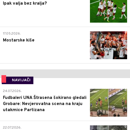
Ipak valja bez kralja?
0
17.05.2026.
Mostarske kiše
NAVIJAČI
0
24.07.2026.
Fudbaleri UNA Štrasena šokirano gledali
Grobare: Nevjerovatna scena na kraju
utakmice Partizana
0
22.07.2026.