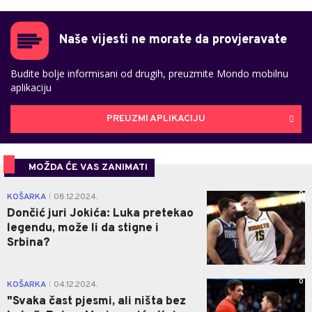
Naše vijesti ne morate da provjeravate
Budite bolje informisani od drugih, preuzmite Mondo mobilnu
aplikaciju
PREUZMI APLIKACIJU
MOŽDA ĆE VAS ZANIMATI
0
KOŠARKA
08.12.2024.
|
Dončić juri Jokića: Luka pretekao
legendu, može li da stigne i
Srbina?
0
KOŠARKA
04.12.2024.
|
"Svaka čast pjesmi, ali ništa bez