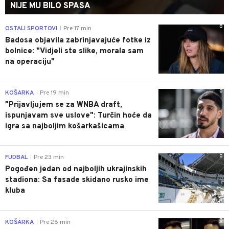
NIJE MU BILO SPASA
0
OSTALI SPORTOVI
Pre 17 min
|
Badosa objavila zabrinjavajuće fotke iz
bolnice: "Vidjeli ste slike, morala sam
na operaciju"
0
KOŠARKA
Pre 19 min
|
"Prijavljujem se za WNBA draft,
ispunjavam sve uslove": Turčin hoće da
igra sa najboljim košarkašicama
0
FUDBAL
Pre 23 min
|
Pogođen jedan od najboljih ukrajinskih
stadiona: Sa fasade skidano rusko ime
kluba
0
KOŠARKA
Pre 26 min
|