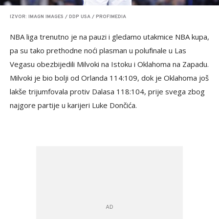
IZVOR: IMAGN IMAGES / DDP USA / PROFIMEDIA
NBA liga trenutno je na pauzi i gledamo utakmice NBA kupa,
pa su tako prethodne noći plasman u polufinale u Las
Vegasu obezbijedili Milvoki na Istoku i Oklahoma na Zapadu.
Milvoki je bio bolji od Orlanda 114:109, dok je Oklahoma još
lakše trijumfovala protiv Dalasa 118:104, prije svega zbog
najgore partije u karijeri Luke Dončića.