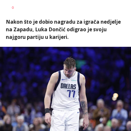
Dragan
AUTOR
0
Šutvić
Nakon što je dobio nagradu za igrača nedjelje
na Zapadu, Luka Dončić odigrao je svoju
najgoru partiju u karijeri.