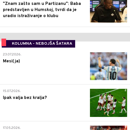
"Znam zašto sam u Partizanu": Baba
predstavljen u Humskoj, tvrdi da je
uradio istraživanje o klubu
KOLUMNA - NEBOJŠA ŠATARA
0
23.07.2026.
Mesi(ja)
2
15.07.2026.
Ipak valja bez kralja?
0
17.05.2026.