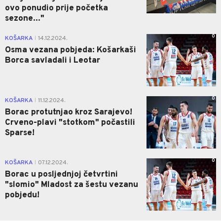
ovo ponudio prije početka
sezone..."
0
KOŠARKA
14.12.2024.
|
Osma vezana pobjeda: Košarkaši
Borca savladali i Leotar
0
KOŠARKA
11.12.2024.
|
Borac protutnjao kroz Sarajevo!
Crveno-plavi "stotkom" počastili
Sparse!
0
KOŠARKA
07.12.2024.
|
Borac u posljednjoj četvrtini
"slomio" Mladost za šestu vezanu
pobjedu!