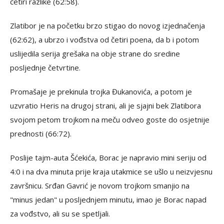
četiri razlike (62:58).
Zlatibor je na početku brzo stigao do novog izjednačenja
(62:62), a ubrzo i vođstva od četiri poena, da b i potom
uslijedila serija grešaka na obje strane do sredine
posljednje četvrtine.
Promašaje je prekinula trojka Đukanovića, a potom je
uzvratio Heris na drugoj strani, ali je sjajni bek Zlatibora
svojom petom trojkom na meču odveo goste do osjetnije
prednosti (66:72).
Poslije tajm-auta Šćekića, Borac je napravio mini seriju od
4:0 i na dva minuta prije kraja utakmice se ušlo u neizvjesnu
završnicu. Srđan Gavrić je novom trojkom smanjio na
"minus jedan" u posljednjem minutu, imao je Borac napad
za vođstvo, ali su se spetljali.