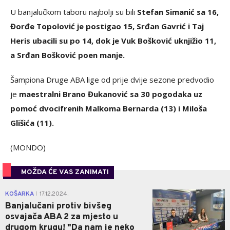
U banjalučkom taboru najbolji su bili
Stefan Simanić sa 16,
Đorđe Topolović je postigao 15, Srđan Gavrić i Taj
Heris ubacili su po 14, dok je Vuk Bošković uknjižio 11,
a Srđan Bošković poen manje.
Šampiona Druge ABA lige od prije dvije sezone predvodio
je
maestralni Brano Đukanović sa 30 pogodaka uz
pomoć dvocifrenih Malkoma Bernarda (13) i Miloša
Glišića (11).
(MONDO)
MOŽDA ĆE VAS ZANIMATI
0
KOŠARKA
17.12.2024.
|
Banjalučani protiv bivšeg
osvajača ABA 2 za mjesto u
drugom krugu! "Da nam je neko