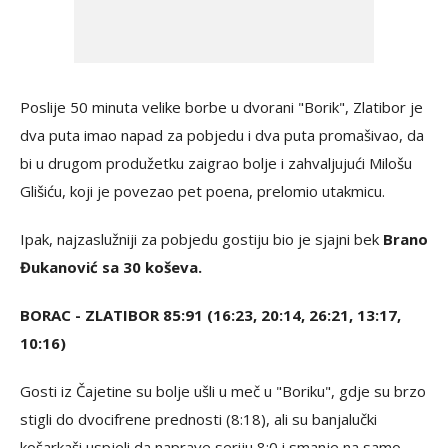
Poslije 50 minuta velike borbe u dvorani "Borik", Zlatibor je
dva puta imao napad za pobjedu i dva puta promašivao, da
bi u drugom produžetku zaigrao bolje i zahvaljujući Milošu
Glišiću, koji je povezao pet poena, prelomio utakmicu.
Ipak, najzaslužniji za pobjedu gostiju bio je sjajni bek
Brano
Đukanović sa 30 koševa.
BORAC - ZLATIBOR 85:91 (16:23, 20:14, 26:21, 13:17,
10:16)
Gosti iz Čajetine su bolje ušli u meč u "Boriku", gdje su brzo
stigli do dvocifrene prednosti (8:18), ali su banjalučki
košarkaši uspjeli da naprave seriju 8:0 i smanje na samo