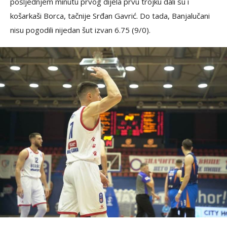
posljednjem minutu prvog dijela prvu trojku dali su i
košarkaši Borca, tačnije Srđan Gavrić. Do tada, Banjalučani
nisu pogodili nijedan šut izvan 6.75 (9/0).