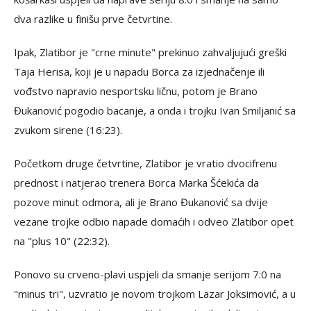
dva razlike u finišu prve četvrtine.
Ipak, Zlatibor je "crne minute" prekinuo zahvaljujući greški
Taja Herisa, koji je u napadu Borca za izjednačenje ili
vođstvo napravio nesportsku ličnu, potom je Brano
Đukanović pogodio bacanje, a onda i trojku Ivan Smiljanić sa
zvukom sirene (16:23).
Početkom druge četvrtine, Zlatibor je vratio dvocifrenu
prednost i natjerao trenera Borca Marka Šćekića da
pozove minut odmora, ali je Brano Đukanović sa dvije
vezane trojke odbio napade domaćih i odveo Zlatibor opet
na "plus 10" (22:32).
Ponovo su crveno-plavi uspjeli da smanje serijom 7:0 na
"minus tri", uzvratio je novom trojkom Lazar Joksimović, a u