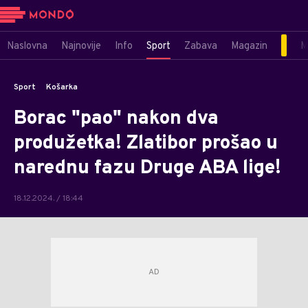
Naslovna
Najnovije
Info
Sport
Zabava
Magazin
M
Sport
Košarka
Borac "pao" nakon dva
produžetka! Zlatibor prošao u
narednu fazu Druge ABA lige!
18.12.2024. / 18:44