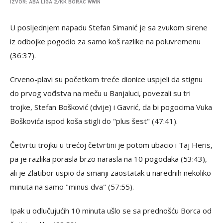
IZVOR: ABA LIGA 2/KK BORAC WWIN
U posljednjem napadu Stefan Simanić je sa zvukom sirene
iz odbojke pogodio za samo koš razlike na poluvremenu
(36:37).
Crveno-plavi su početkom treće dionice uspjeli da stignu
do prvog vođstva na meču u Banjaluci, povezali su tri
trojke, Stefan Bošković (dvije) i Gavrić, da bi pogocima Vuka
Boškovića ispod koša stigli do "plus šest" (47:41).
Četvrtu trojku u trećoj četvrtini je potom ubacio i Taj Heris,
pa je razlika porasla brzo narasla na 10 pogodaka (53:43),
ali je Zlatibor uspio da smanji zaostatak u narednih nekoliko
minuta na samo "minus dva" (57:55).
Ipak u odlučujućih 10 minuta ušlo se sa prednošću Borca od