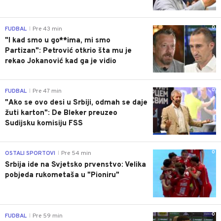
0
FUDBAL
Pre 43 min
|
"I kad smo u go**ima, mi smo
Partizan": Petrović otkrio šta mu je
rekao Jokanović kad ga je vidio
0
FUDBAL
Pre 47 min
|
"Ako se ovo desi u Srbiji, odmah se daje
žuti karton": De Bleker preuzeo
Sudijsku komisiju FSS
0
OSTALI SPORTOVI
Pre 54 min
|
Srbija ide na Svjetsko prvenstvo: Velika
pobjeda rukometaša u "Pioniru"
0
FUDBAL
Pre 59 min
|