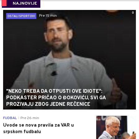
NAJNOVIJE
0
Pre 15 min
OSTALI SPORTOVI
"NEKO TREBA DA OTPUSTI OVE IDIOTE":
PODKASTER PRIČAO O ĐOKOVIĆU, SVI GA
PROZIVAJU ZBOG JEDNE REČENICE
0
FUDBAL
Pre 26 min
|
Uvode se nova pravila za VAR u
srpskom fudbalu