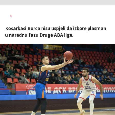
Nebojša
AUTOR
0
Šatara
Košarkaši Borca nisu uspjeli da izbore plasman
u narednu fazu Druge ABA lige.