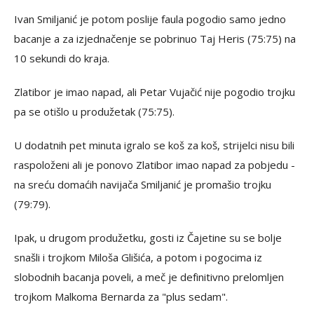
Ivan Smiljanić je potom poslije faula pogodio samo jedno
bacanje a za izjednačenje se pobrinuo Taj Heris (75:75) na
10 sekundi do kraja.
Zlatibor je imao napad, ali Petar Vujačić nije pogodio trojku
pa se otišlo u produžetak (75:75).
U dodatnih pet minuta igralo se koš za koš, strijelci nisu bili
raspoloženi ali je ponovo Zlatibor imao napad za pobjedu -
na sreću domaćih navijača Smiljanić je promašio trojku
(79:79).
Ipak, u drugom produžetku, gosti iz Čajetine su se bolje
snašli i trojkom Miloša Glišića, a potom i pogocima iz
slobodnih bacanja poveli, a meč je definitivno prelomljen
trojkom Malkoma Bernarda za "plus sedam".