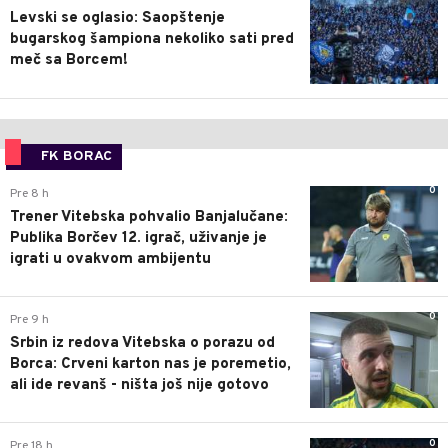
Levski se oglasio: Saopštenje
bugarskog šampiona nekoliko sati pred
meč sa Borcem!
FK BORAC
0
Pre 8 h
Trener Vitebska pohvalio Banjalučane:
Publika Borčev 12. igrač, uživanje je
igrati u ovakvom ambijentu
0
Pre 9 h
Srbin iz redova Vitebska o porazu od
Borca: Crveni karton nas je poremetio,
ali ide revanš - ništa još nije gotovo
0
Pre 18 h