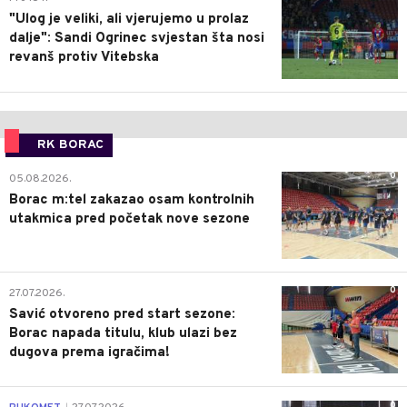
"Ulog je veliki, ali vjerujemo u prolaz
dalje": Sandi Ogrinec svjestan šta nosi
revanš protiv Vitebska
RK BORAC
0
05.08.2026.
Borac m:tel zakazao osam kontrolnih
utakmica pred početak nove sezone
0
27.07.2026.
Savić otvoreno pred start sezone:
Borac napada titulu, klub ulazi bez
dugova prema igračima!
0