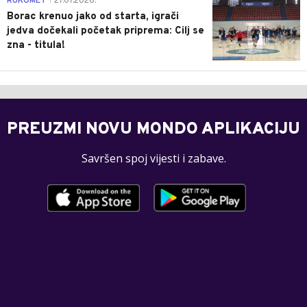
RUKOMET
27.07.2026.
|
Borac krenuo jako od starta, igrači
jedva dočekali početak priprema: Cilj se
zna - titula!
PREUZMI NOVU MONDO APLIKACIJU
Savršen spoj vijesti i zabave.