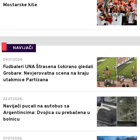
Mostarske kiše
NAVIJAČI
0
24.07.2026.
Fudbaleri UNA Štrasena šokirano gledali
Grobare: Nevjerovatna scena na kraju
utakmice Partizana
0
22.07.2026.
Navijači pucali na autobus sa
Argentincima: Dvojica su prebačena u
bolnicu
1
07.07.2026.