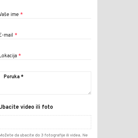
Vaše ime
*
E-mail
*
Lokacija
*
Ubacite video ili foto
Možete da ubacite do 3 fotografije ili videa. Ne