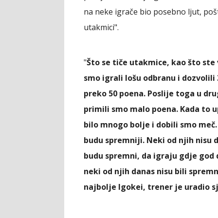
na neke igrače bio posebno ljut, pošt
utakmici".
"
Što se tiče utakmice, kao što ste v
smo igrali lošu odbranu i dozvoli
preko 50 poena. Poslije toga u dr
primili smo malo poena. Kada to u
bilo mnogo bolje i dobili smo meč.
budu spremniji. Neki od njih nisu 
budu spremni, da igraju gdje god d
neki od njih danas nisu bili sprem
najbolje Igokei, trener je uradio 