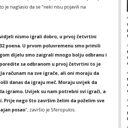
o je naglasio da se "neki nisu pojavili na
idjeli nismo igrali dobro, u prvoj četvrtini
li 32 poena. U prvom poluvremenu smo primili
ugom dijelu smo zaigrali mnogo bolju odbranu i
poredite sa odbranom u prvoj četvrtini to je
 Ja računam na sve igrače, ali oni moraju da
došli danas da igraju meč. Moraju uvijek da
a igramo. Uvijek su nam potrebni svi igrači, a
ni. Prije nego što završim želim da poželim sve
sjajan posao
", završio je Sferopulos.