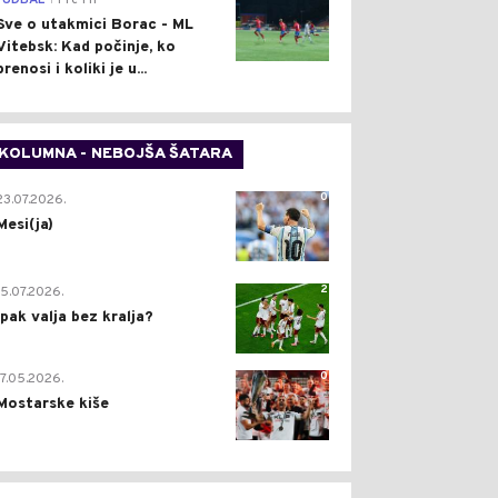
FUDBAL
Pre 1 h
Sve o utakmici Borac - ML
Vitebsk: Kad počinje, ko
prenosi i koliki je u...
KOLUMNA - NEBOJŠA ŠATARA
0
23.07.2026.
Mesi(ja)
2
15.07.2026.
Ipak valja bez kralja?
0
17.05.2026.
Mostarske kiše