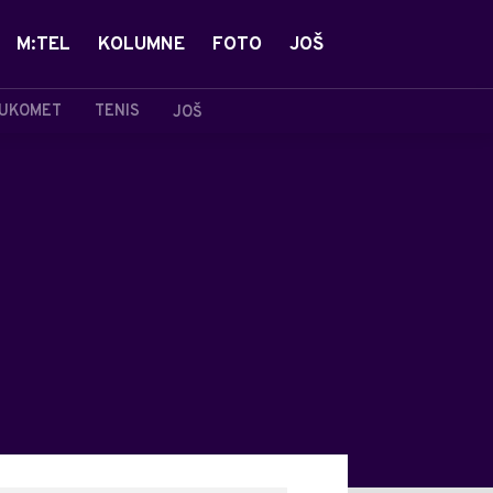
M:TEL
KOLUMNE
FOTO
JOŠ
UKOMET
TENIS
JOŠ