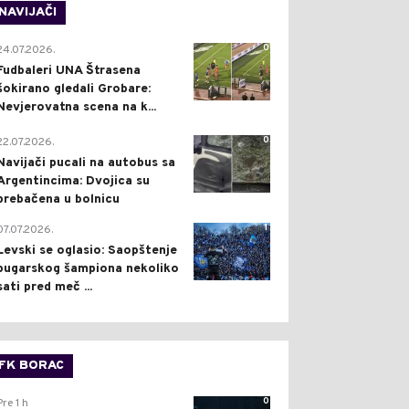
NAVIJAČI
0
24.07.2026.
Fudbaleri UNA Štrasena
šokirano gledali Grobare:
Nevjerovatna scena na k...
0
22.07.2026.
Navijači pucali na autobus sa
Argentincima: Dvojica su
prebačena u bolnicu
1
07.07.2026.
Levski se oglasio: Saopštenje
bugarskog šampiona nekoliko
sati pred meč ...
FK BORAC
0
Pre 1 h