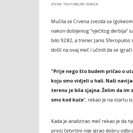
IZVOR: YOUTUBE/BC IGOKEA
Mučila se Crvena zvezda sa Igokeom,
nakon dobijenog "vječitog derbija" sa
bilo 92:82, a trener Janis Sferopulos
došli na ovaj meč i učinili da se igra
"Prije nego što budem pričao o ut
koju smo vidjeli u hali. Naši navij
terenu je bila sjajna. Želim da i
smo kod kuće
", rekao je na startu i
Kada je analizirao meč rekao je da 
prvoj četvrtini nije igrao dobru odbra