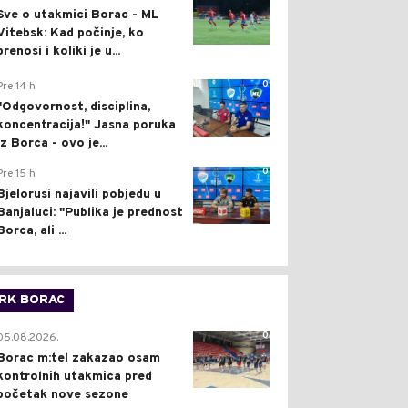
Sve o utakmici Borac - ML
Vitebsk: Kad počinje, ko
prenosi i koliki je u...
0
Pre 14 h
"Odgovornost, disciplina,
koncentracija!" Jasna poruka
iz Borca - ovo je...
0
Pre 15 h
Bjelorusi najavili pobjedu u
Banjaluci: "Publika je prednost
Borca, ali ...
RK BORAC
0
05.08.2026.
Borac m:tel zakazao osam
kontrolnih utakmica pred
početak nove sezone