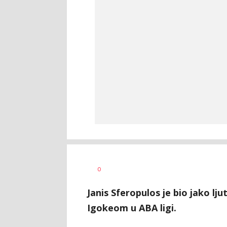
Dragan
AUTOR
0
Šutvić
Janis Sferopulos je bio jako lj
Igokeom u ABA ligi.