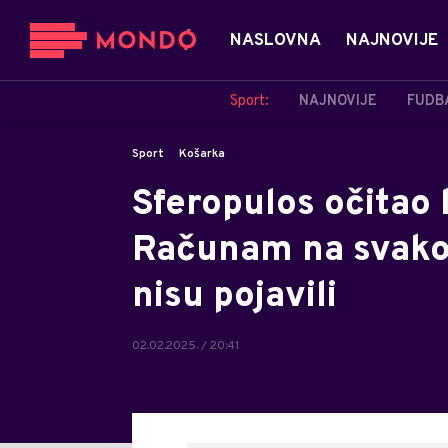
NASLOVNA
NAJNOVIJE
Sport:
NAJNOVIJE
FUDB
Sport
Košarka
Sferopulos očitao 
Računam na svakog
nisu pojavili
02.02.2025. / 20:41