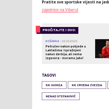
Pratite sve sportske vijesti na j
zajednice na Viberu!
PROČITAJTE I OVO:
KOŠARKA
02.02.2025.
|
Petrušev nakon pobjede u
Laktašima: Ispražnjeni
nakon derbija, ali nema
izgovora - moramo jako!
TAGOVI
KK IGOKEA
KK CRVENA ZVEZDA
NENAD STEFANOVIĆ