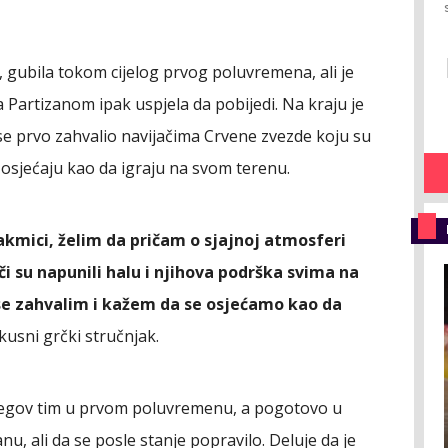
 gubila tokom cijelog prvog poluvremena, ali je
 Partizanom ipak uspjela da pobijedi. Na kraju je
 se prvo zahvalio navijačima Crvene zvezde koju su
či osjećaju kao da igraju na svom terenu.
akmici, želim da pričam o sjajnoj atmosferi
ači su napunili halu i njihova podrška svima na
m se zahvalim i kažem da se osjećamo kao da
skusni grčki stručnjak.
njegov tim u prvom poluvremenu, a pogotovo u
nu, ali da se posle stanje popravilo. Deluje da je