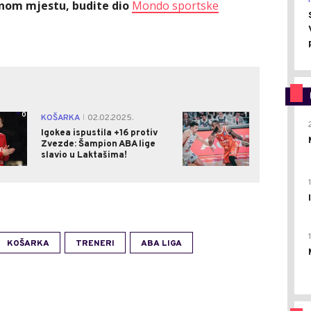
ednom mjestu, budite dio
Mondo sportske
0
1
KOŠARKA
02.02.2025.
|
Igokea ispustila +16 protiv
Zvezde: Šampion ABA lige
slavio u Laktašima!
KOŠARKA
TRENERI
ABA LIGA