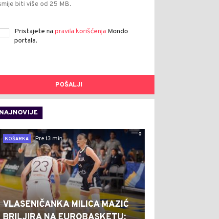
smije biti više od 25 MB.
Pristajete na
pravila korišćenja
Mondo
portala.
POŠALJI
NAJNOVIJE
0
Pre 13 min
KOŠARKA
VLASENIČANKA MILICA MAZIĆ
BRILJIRA NA EUROBASKETU: