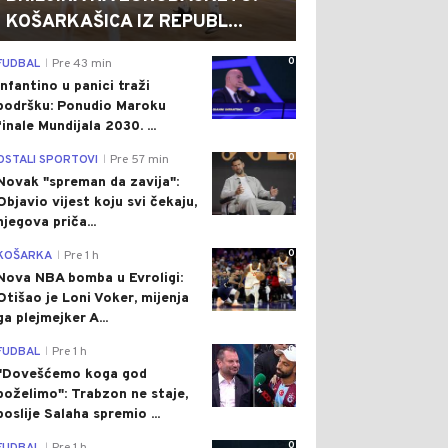
KOŠARKAŠICA IZ REPUBL...
0
FUDBAL
Pre 43 min
|
Infantino u panici traži
podršku: Ponudio Maroku
finale Mundijala 2030. ...
0
OSTALI SPORTOVI
Pre 57 min
|
Novak "spreman da zavija":
Objavio vijest koju svi čekaju,
njegova priča...
0
KOŠARKA
Pre 1 h
|
Nova NBA bomba u Evroligi:
Otišao je Loni Voker, mijenja
ga plejmejker A...
0
FUDBAL
Pre 1 h
|
"Dovešćemo koga god
poželimo": Trabzon ne staje,
poslije Salaha spremio ...
0
|