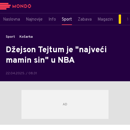
Naslovna
Najnovije
Info
Sport
Zabava
Magazin
M
Sport
Košarka
Džejson Tejtum je "najveći
mamin sin" u NBA
22.04.2025. / 08:31