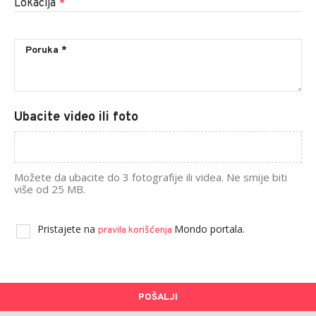
Lokacija
*
Ubacite video ili foto
Možete da ubacite do 3 fotografije ili videa. Ne smije biti
više od 25 MB.
Pristajete na
Mondo portala.
pravila korišćenja
POŠALJI