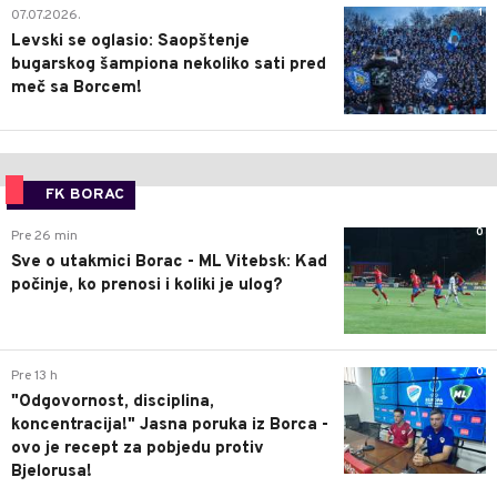
1
07.07.2026.
Levski se oglasio: Saopštenje
bugarskog šampiona nekoliko sati pred
meč sa Borcem!
FK BORAC
0
Pre 26 min
Sve o utakmici Borac - ML Vitebsk: Kad
počinje, ko prenosi i koliki je ulog?
0
Pre 13 h
"Odgovornost, disciplina,
koncentracija!" Jasna poruka iz Borca -
ovo je recept za pobjedu protiv
Bjelorusa!