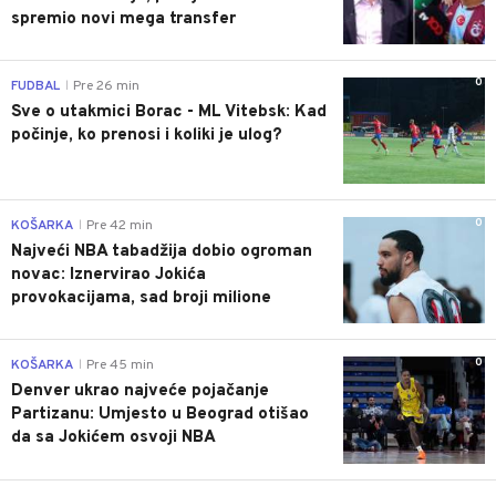
spremio novi mega transfer
0
FUDBAL
Pre 26 min
|
Sve o utakmici Borac - ML Vitebsk: Kad
počinje, ko prenosi i koliki je ulog?
0
KOŠARKA
Pre 42 min
|
Najveći NBA tabadžija dobio ogroman
novac: Iznervirao Jokića
provokacijama, sad broji milione
0
KOŠARKA
Pre 45 min
|
Denver ukrao najveće pojačanje
Partizanu: Umjesto u Beograd otišao
da sa Jokićem osvoji NBA