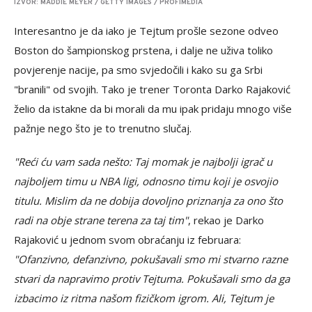
IZVOR: MADDIE MEYER / GETTY IMAGES / PROFIMEDIA
Interesantno je da iako je Tejtum prošle sezone odveo
Boston do šampionskog prstena, i dalje ne uživa toliko
povjerenje nacije, pa smo svjedočili i kako su ga Srbi
"branili" od svojih. Tako je trener Toronta Darko Rajaković
želio da istakne da bi morali da mu ipak pridaju mnogo više
pažnje nego što je to trenutno slučaj.
"Reći ću vam sada nešto: Taj momak je najbolji igrač u
najboljem timu u NBA ligi, odnosno timu koji je osvojio
titulu. Mislim da ne dobija dovoljno priznanja za ono što
radi na obje strane terena za taj tim"
, rekao je Darko
Rajaković u jednom svom obraćanju iz februara:
"Ofanzivno, defanzivno, pokušavali smo mi stvarno razne
stvari da napravimo protiv Tejtuma. Pokušavali smo da ga
izbacimo iz ritma našom fizičkom igrom. Ali, Tejtum je