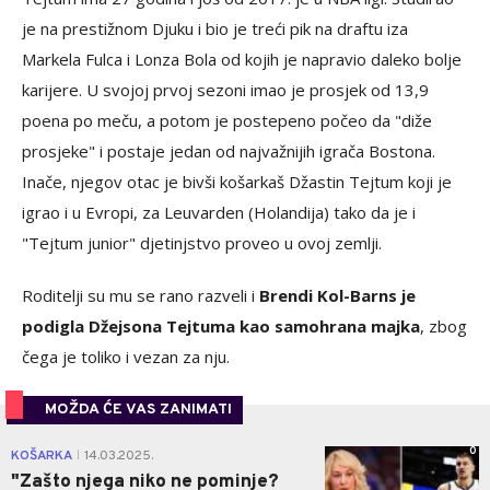
je na prestižnom Djuku i bio je treći pik na draftu iza
Markela Fulca i Lonza Bola od kojih je napravio daleko bolje
karijere. U svojoj prvoj sezoni imao je prosjek od 13,9
poena po meču, a potom je postepeno počeo da "diže
prosjeke" i postaje jedan od najvažnijih igrača Bostona.
Inače, njegov otac je bivši košarkaš Džastin Tejtum koji je
igrao i u Evropi, za Leuvarden (Holandija) tako da je i
"Tejtum junior" djetinjstvo proveo u ovoj zemlji.
Roditelji su mu se rano razveli i
Brendi Kol-Barns je
podigla Džejsona Tejtuma kao samohrana majka
, zbog
čega je toliko i vezan za nju.
MOŽDA ĆE VAS ZANIMATI
0
KOŠARKA
14.03.2025.
|
"Zašto njega niko ne pominje?