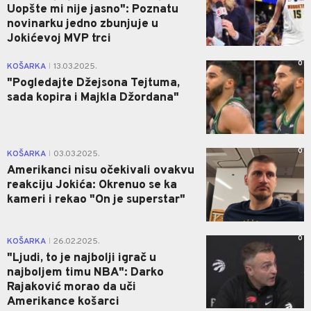
Uopšte mi nije jasno": Poznatu
novinarku jedno zbunjuje u
Jokićevoj MVP trci
0
KOŠARKA
13.03.2025.
|
"Pogledajte Džejsona Tejtuma,
sada kopira i Majkla Džordana"
0
KOŠARKA
03.03.2025.
|
Amerikanci nisu očekivali ovakvu
reakciju Jokića: Okrenuo se ka
kameri i rekao "On je superstar"
0
KOŠARKA
26.02.2025.
|
"Ljudi, to je najbolji igrač u
najboljem timu NBA": Darko
Rajaković morao da uči
Amerikance košarci