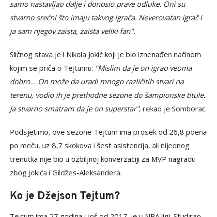
samo nastavljao dalje i donosio prave odluke. Oni su
stvarno srećni što imaju takvog igrača. Neverovatan igrač i
ja sam njegov zaista, zaista veliki fan".
Sličnog stava je i Nikola Jokić koji je bio iznenađen načinom
kojim se priča o Tejtumu:
"Mislim da je on igrao veoma
dobro... On može da uradi mnogo različitih stvari na
terenu, vodio ih je prethodne sezone do šampionske titule.
Ja stvarno smatram da je on superstar"
, rekao je Somborac.
Podsjetimo, ove sezone Tejtum ima prosek od 26,8 poena
po meču, uz 8,7 skokova i šest asistencija, ali nijednog
trenutka nije bio u ozbiljnoj konverzaciji za MVP nagradu
zbog Jokića i Gildžes-Aleksandera.
Ko je Džejson Tejtum?
Tejtum ima 27 godina i još od 2017. je u NBA ligi. Studirao