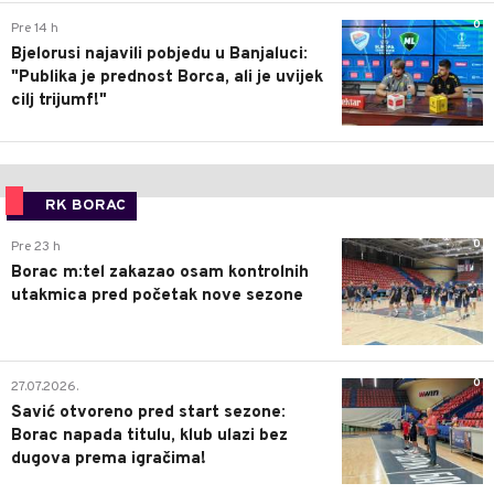
0
Pre 14 h
Bjelorusi najavili pobjedu u Banjaluci:
"Publika je prednost Borca, ali je uvijek
cilj trijumf!"
RK BORAC
0
Pre 23 h
Borac m:tel zakazao osam kontrolnih
utakmica pred početak nove sezone
0
27.07.2026.
Savić otvoreno pred start sezone:
Borac napada titulu, klub ulazi bez
dugova prema igračima!