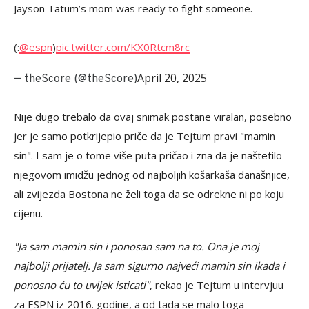
Jayson Tatum’s mom was ready to fight someone.
(:
@espn
)
pic.twitter.com/KX0Rtcm8rc
April 20, 2025
— theScore (@theScore)
Nije dugo trebalo da ovaj snimak postane viralan, posebno
jer je samo potkrijepio priče da je Tejtum pravi "mamin
sin". I sam je o tome više puta pričao i zna da je naštetilo
njegovom imidžu jednog od najboljih košarkaša današnjice,
ali zvijezda Bostona ne želi toga da se odrekne ni po koju
cijenu.
"Ja sam mamin sin i ponosan sam na to. Ona je moj
najbolji prijatelj. Ja sam sigurno najveći mamin sin ikada i
ponosno ću to uvijek isticati"
, rekao je Tejtum u intervjuu
za ESPN iz 2016. godine, a od tada se malo toga