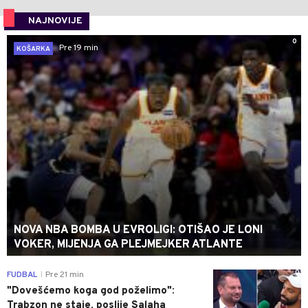
NAJNOVIJE
0
Pre 19 min
KOŠARKA
NOVA NBA BOMBA U EVROLIGI: OTIŠAO JE LONI
VOKER, MIJENJA GA PLEJMEJKER ATLANTE
0
FUDBAL
Pre 21 min
|
"Dovešćemo koga god poželimo":
Trabzon ne staje, poslije Salaha