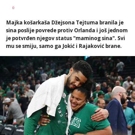
0
Majka košarkaša Džejsona Tejtuma branila je
sina poslije povrede protiv Orlanda i još jednom
je potvrđen njegov status "maminog sina". Svi
mu se smiju, samo ga Jokić i Rajaković brane.