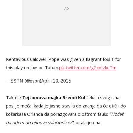
Kentavious Caldwell-Pope was given a flagrant foul 1 for
this play on Jayson Tatum.
pic.twitter.com/g2xnIzkuTm
April 20, 2025
— ESPN (@espn)
Tako je
Tejtumova majka Brendi Kol
čekala svog sina
poslije meča, kada je jasno stavila do znanja da će otići i do
košarkaša Orlanda da porazgovara o oštrom faulu:
"Hoćeš
da odem do njihove svlačionice?"
, pitala je ona.