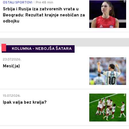
0
OSTALI SPORTOVI
Pre 48 min
|
Srbija i Rusija iza zatvorenih vrata u
Beogradu: Rezultat krajnje neobičan za
odbojku
KOLUMNA - NEBOJŠA ŠATARA
0
23.07.2026.
Mesi(ja)
2
15.07.2026.
Ipak valja bez kralja?