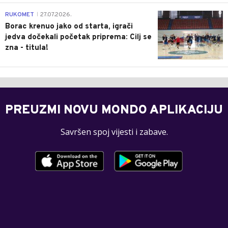
0
RUKOMET
27.07.2026.
|
Borac krenuo jako od starta, igrači
jedva dočekali početak priprema: Cilj se
zna - titula!
PREUZMI NOVU MONDO APLIKACIJU
Savršen spoj vijesti i zabave.