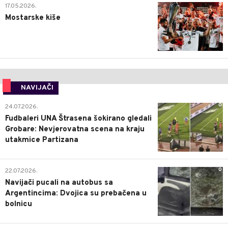
0
17.05.2026.
Mostarske kiše
NAVIJAČI
0
24.07.2026.
Fudbaleri UNA Štrasena šokirano gledali
Grobare: Nevjerovatna scena na kraju
utakmice Partizana
0
22.07.2026.
Navijači pucali na autobus sa
Argentincima: Dvojica su prebačena u
bolnicu