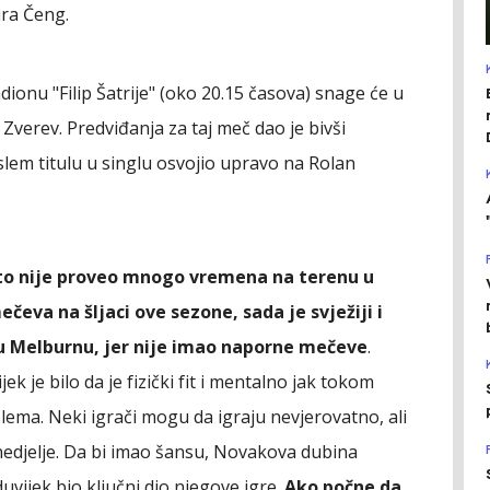
ira Čeng.
ionu "Filip Šatrije" (oko 20.15 časova) snage će u
Zverev. Predviđanja za taj meč dao je bivši
 slem titulu u singlu osvojio upravo na Rolan
što nije proveo mnogo vremena na terenu u
čeva na šljaci ove sezone, sada je svježiji i
 u Melburnu, jer nije imao naporne mečeve
.
k je bilo da je fizički fit i mentalno jak tokom
lema. Neki igrači mogu da igraju nevjerovatno, ali
 nedjelje. Da bi imao šansu, Novakova dubina
vijek bio ključni dio njegove igre.
Ako počne da