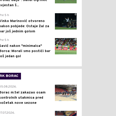
prolaz dalje": Sandi Ogrinec
svjestan š...
0
Pre 5 h
Vinko Marinović otvoreno
nakon pobjede: Ostaje žal za
bar još jednim golom
0
Pre 5 h
Savić nakon "minimalca"
Borca: Morali smo postići bar
još jedan gol
RK BORAC
0
05.08.2026.
Borac m:tel zakazao osam
kontrolnih utakmica pred
početak nove sezone
0
27.07.2026.