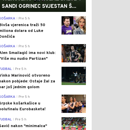
SANDI OGRINEC SVJESTAN Š...
0
KOŠARKA
Pre 5 h
|
Bivša vjerenica traži 50
miliona dolara od Luke
Dončića
0
KOŠARKA
Pre 5 h
|
Alen Smailagić ima novi klub:
"Više mu nudio Partizan"
0
FUDBAL
Pre 5 h
|
Vinko Marinović otvoreno
nakon pobjede: Ostaje žal za
bar još jednim golom
0
KOŠARKA
Pre 5 h
|
Srpske košarkašice u
polufinalu Eurobasketa!
0
FUDBAL
Pre 5 h
|
Savić nakon "minimalca"