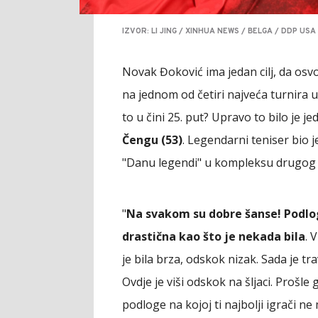
IZVOR: LI JING / XINHUA NEWS / BELGA / DDP USA
Novak Đoković ima jedan cilj, da osv
na jednom od četiri najveća turnira u
to u čini 25. put? Upravo to bilo je j
Čengu (53)
. Legendarni teniser bio 
"Danu legendi" u kompleksu drugog
"
Na svakom su dobre šanse! Podloge 
drastična kao što je nekada bila
. 
je bila brza, odskok nizak. Sada je tr
Ovdje je viši odskok na šljaci. Prošle
podloge na kojoj ti najbolji igrači ne