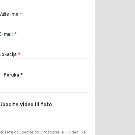
Vaše ime
*
E-mail
*
Lokacija
*
Ubacite video ili foto
Možete da ubacite do 3 fotografije ili videa. Ne