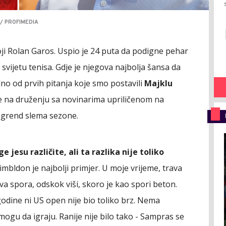
 / PROFIMEDIA
oji Rolan Garos. Uspio je 24 puta da podigne pehar
 svijetu tenisa. Gdje je njegova najbolja šansa da
edno od prvih pitanja koje smo postavili
Majklu
je na druženju sa novinarima upriličenom na
 grend slema sezone.
jesu različite, ali ta razlika nije toliko
Vimbldon je najbolji primjer. U moje vrijeme, trava
ava spora, odskok viši, skoro je kao spori beton.
 godine ni US open nije bio toliko brz. Nema
 mogu da igraju. Ranije nije bilo tako - Sampras se