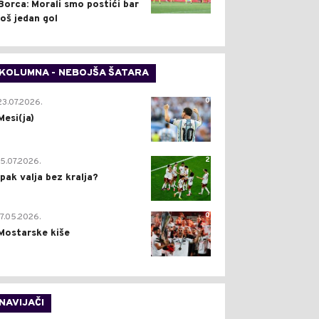
Borca: Morali smo postići bar
još jedan gol
KOLUMNA - NEBOJŠA ŠATARA
0
23.07.2026.
Mesi(ja)
2
15.07.2026.
Ipak valja bez kralja?
0
17.05.2026.
Mostarske kiše
NAVIJAČI