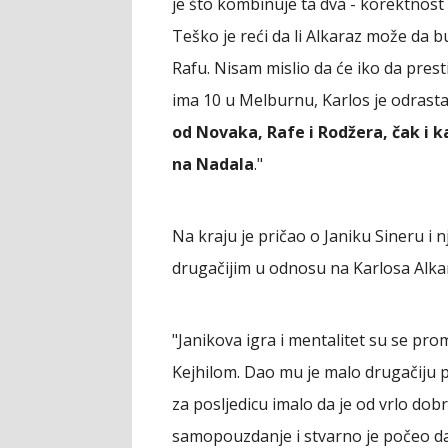
je što kombinuje ta dva - korektnost 
Teško je reći da li Alkaraz može da
Rafu. Nisam mislio da će iko da pres
ima 10 u Melburnu, Karlos je odrastao
od Novaka, Rafe i Rodžera, čak i ka
na Nadala
."
Na kraju je pričao o Janiku Sineru i n
drugačijim u odnosu na Karlosa Alka
"Janikova igra i mentalitet su se pro
Kejhilom. Dao mu je malo drugačiju p
za posljedicu imalo da je od vrlo do
samopouzdanje i stvarno je počeo da 