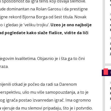
i sposobnost da igra tenis koji osvaja slemove.
 bude dominantan na Rolan Garosu i da prestigne
tigne rekord Bjorna Borga od šest titula. Novak
 i gledao je 'veliku trojku'.
Uzeo je ono najbolje
d pogledate kako slaže flašice, vidite da liči
jegovim kvalitetima. Objasnio je i šta ga to čini
raza.
mijenili otkad je počeo da radi sa Darenom
erspektivu, ulio mu više samopouzdanja, a to je
brog igrača postao izvanredan igrač. Ima ogromno
vjeruje da mu slemovi pripadaju, što je i potvrdio.