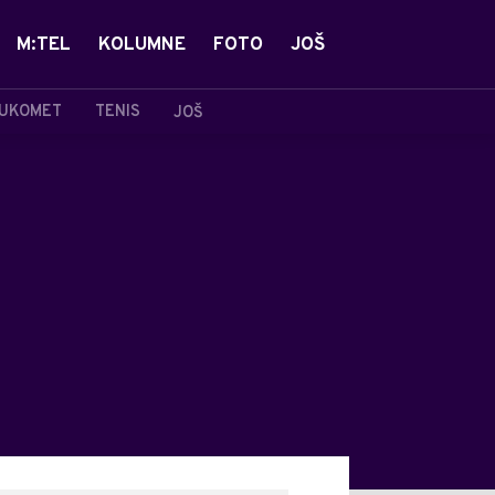
M:TEL
KOLUMNE
FOTO
JOŠ
UKOMET
TENIS
JOŠ