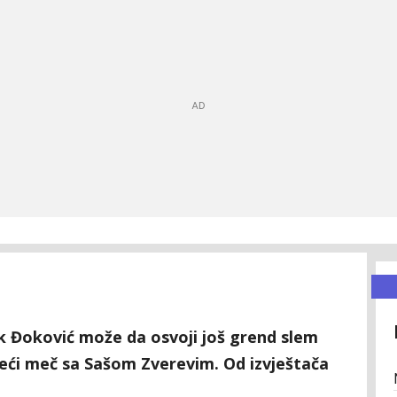
k Đoković može da osvoji još grend slem
ojeći meč sa Sašom Zverevim. Od izvještača