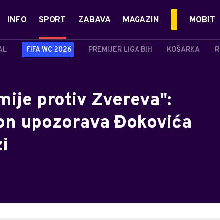
INFO
SPORT
ZABAVA
MAGAZIN
MOBIT
AL
FIFA WC 2026
PREMIJER LIGA BIH
KOŠARKA
R
ije protiv Zvereva":
on upozorava Đokovića
i