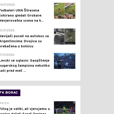
0
24.07.2026.
Fudbaleri UNA Štrasena
šokirano gledali Grobare:
Nevjerovatna scena na k...
0
22.07.2026.
Navijači pucali na autobus sa
Argentincima: Dvojica su
prebačena u bolnicu
1
07.07.2026.
Levski se oglasio: Saopštenje
bugarskog šampiona nekoliko
sati pred meč ...
FK BORAC
0
Pre 5 h
"Ulog je veliki, ali vjerujemo u