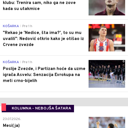
klubu: Trenira sam, niko ga ne zove
kada su utakmice
0
KOŠARKA
Pre 1 h
|
"Rekao je 'Nedice, šta ima?', to su mu
uvalili": Nedović otkrio kako je otišao iz
Crvene zvezde
0
KOŠARKA
Pre 1 h
|
Poslije Zvezde, i Partizan hoće da uzme
igrača Asvelu: Senzacija Evrokupa na
meti crno-bijelih
KOLUMNA - NEBOJŠA ŠATARA
0
23.07.2026.
Mesi(ja)