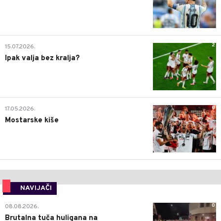
2
15.07.2026.
Ipak valja bez kralja?
0
17.05.2026.
Mostarske kiše
NAVIJAČI
0
08.08.2026.
Brutalna tuča huligana na