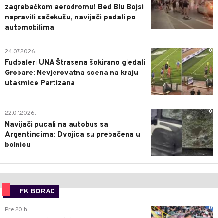
zagrebačkom aerodromu! Bed Blu Bojsi
napravili sačekušu, navijači padali po
automobilima
0
24.07.2026.
Fudbaleri UNA Štrasena šokirano gledali
Grobare: Nevjerovatna scena na kraju
utakmice Partizana
0
22.07.2026.
Navijači pucali na autobus sa
Argentincima: Dvojica su prebačena u
bolnicu
FK BORAC
0
Pre 20 h