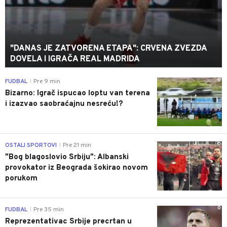
"DANAS JE ZATVORENA ETAPA": CRVENA ZVEZDA
DOVELA I IGRAČA REAL MADRIDA
0
FUDBAL
Pre 9 min
|
Bizarno: Igrač ispucao loptu van terena
i izazvao saobraćajnu nesreću!?
0
OSTALI SPORTOVI
Pre 21 min
|
"Bog blagoslovio Srbiju": Albanski
provokator iz Beograda šokirao novom
porukom
0
FUDBAL
Pre 35 min
|
Reprezentativac Srbije precrtan u