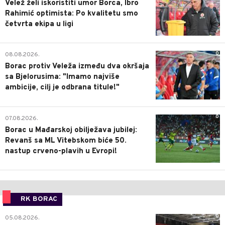
Velež želi iskoristiti umor Borca, Ibro
Rahimić optimista: Po kvalitetu smo
četvrta ekipa u ligi
0
08.08.2026.
Borac protiv Veleža između dva okršaja
sa Bjelorusima: "Imamo najviše
ambicije, cilj je odbrana titule!"
0
07.08.2026.
Borac u Mađarskoj obilježava jubilej:
Revanš sa ML Vitebskom biće 50.
nastup crveno-plavih u Evropi!
RK BORAC
0
05.08.2026.