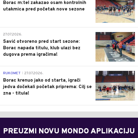
Borac m:tel zakazao osam kontrolnih
utakmica pred početak nove sezone
0
27.07.2026.
Savić otvoreno pred start sezone:
Borac napada titulu, klub ulazi bez
dugova prema igračima!
0
RUKOMET
27.07.2026.
|
Borac krenuo jako od starta, igrači
jedva dočekali početak priprema: Cilj se
zna - titula!
PREUZMI NOVU MONDO APLIKACIJU