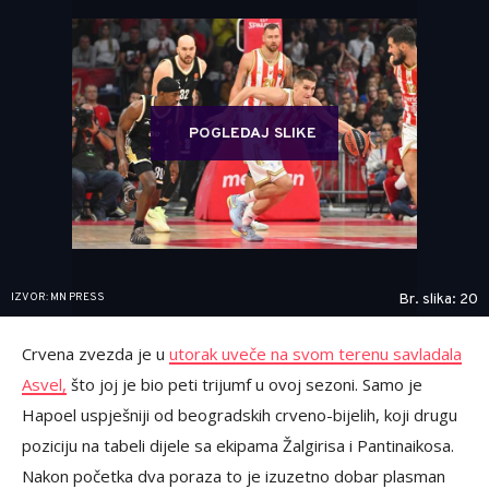
POGLEDAJ SLIKE
IZVOR: MN PRESS
Br. slika: 20
Crvena zvezda je u
utorak uveče na svom terenu savladala
Asvel,
što joj je bio peti trijumf u ovoj sezoni. Samo je
Hapoel uspješniji od beogradskih crveno-bijelih, koji drugu
poziciju na tabeli dijele sa ekipama Žalgirisa i Pantinaikosa.
Nakon početka dva poraza to je izuzetno dobar plasman