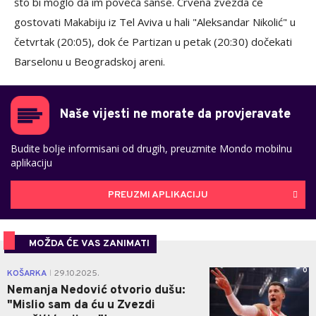
što bi moglo da im poveća šanse. Crvena zvezda će
gostovati Makabiju iz Tel Aviva u hali "Aleksandar Nikolić" u
četvrtak (20:05), dok će Partizan u petak (20:30) dočekati
Barselonu u Beogradskoj areni.
Naše vijesti ne morate da provjeravate
Budite bolje informisani od drugih, preuzmite Mondo mobilnu
aplikaciju
PREUZMI APLIKACIJU
MOŽDA ĆE VAS ZANIMATI
0
KOŠARKA
29.10.2025.
|
Nemanja Nedović otvorio dušu:
"Mislio sam da ću u Zvezdi