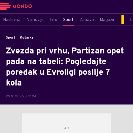
Naslovna
Najnovije
Info
Sport
Zabava
Magazin
M
Sport
Košarka
Zvezda pri vrhu, Partizan opet
pada na tabeli: Pogledajte
poredak u Evroligi poslije 7
kola
29.10.2025. / 21:24