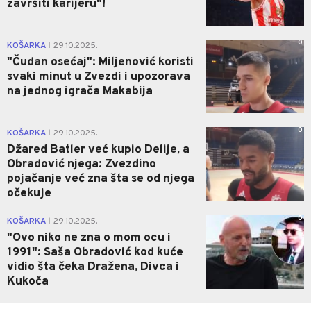
završiti karijeru"!
0
KOŠARKA
29.10.2025.
|
"Čudan osećaj": Miljenović koristi
svaki minut u Zvezdi i upozorava
na jednog igrača Makabija
0
KOŠARKA
29.10.2025.
|
Džared Batler već kupio Delije, a
Obradović njega: Zvezdino
pojačanje već zna šta se od njega
očekuje
0
KOŠARKA
29.10.2025.
|
"Ovo niko ne zna o mom ocu i
1991": Saša Obradović kod kuće
vidio šta čeka Dražena, Divca i
Kukoča