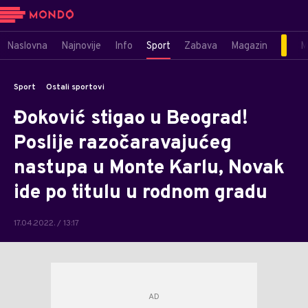
Naslovna
Najnovije
Info
Sport
Zabava
Magazin
M
Sport
Ostali sportovi
Đoković stigao u Beograd!
Poslije razočaravajućeg
nastupa u Monte Karlu, Novak
ide po titulu u rodnom gradu
17.04.2022. / 13:17