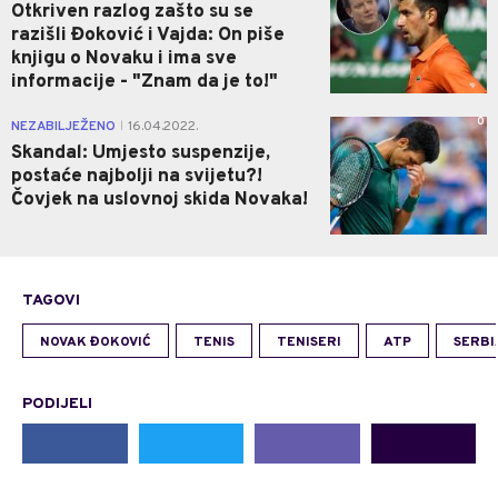
Otkriven razlog zašto su se
razišli Đoković i Vajda: On piše
knjigu o Novaku i ima sve
informacije - "Znam da je to!"
0
NEZABILJEŽENO
16.04.2022.
|
Skandal: Umjesto suspenzije,
postaće najbolji na svijetu?!
Čovjek na uslovnoj skida Novaka!
TAGOVI
NOVAK ĐOKOVIĆ
TENIS
TENISERI
ATP
SERBI
PODIJELI