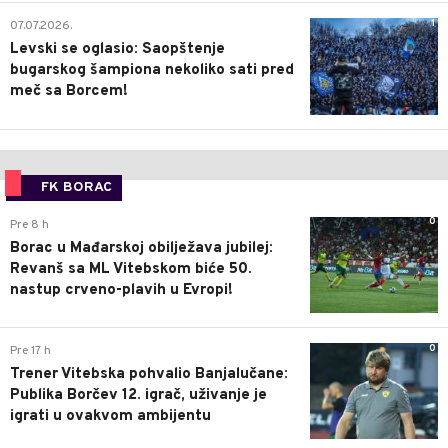
1
07.07.2026.
Levski se oglasio: Saopštenje
bugarskog šampiona nekoliko sati pred
meč sa Borcem!
FK BORAC
0
Pre 8 h
Borac u Mađarskoj obilježava jubilej:
Revanš sa ML Vitebskom biće 50.
nastup crveno-plavih u Evropi!
0
Pre 17 h
Trener Vitebska pohvalio Banjalučane:
Publika Borčev 12. igrač, uživanje je
igrati u ovakvom ambijentu