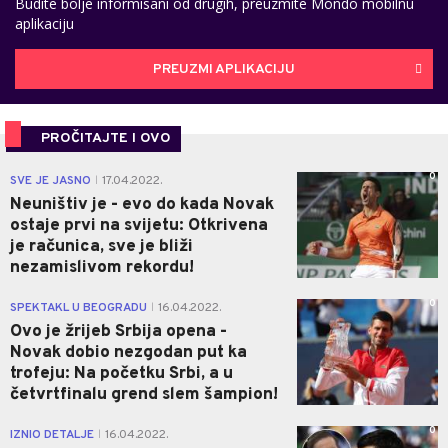
Budite bolje informisani od drugih, preuzmite Mondo mobilnu
aplikaciju
PREUZMI APLIKACIJU
PROČITAJTE I OVO
0
SVE JE JASNO
17.04.2022.
|
Neuništiv je - evo do kada Novak
ostaje prvi na svijetu: Otkrivena
je računica, sve je bliži
nezamislivom rekordu!
0
SPEKTAKL U BEOGRADU
16.04.2022.
|
Ovo je žrijeb Srbija opena -
Novak dobio nezgodan put ka
trofeju: Na početku Srbi, a u
četvrtfinalu grend slem šampion!
0
IZNIO DETALJE
16.04.2022.
|