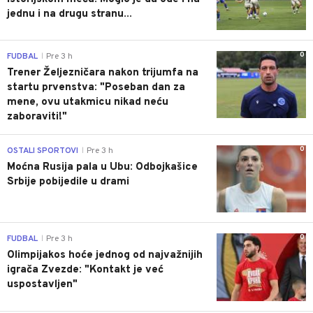
jednu i na drugu stranu...
0
FUDBAL
Pre 3 h
|
Trener Željezničara nakon trijumfa na
startu prvenstva: "Poseban dan za
mene, ovu utakmicu nikad neću
zaboraviti!"
0
OSTALI SPORTOVI
Pre 3 h
|
Moćna Rusija pala u Ubu: Odbojkašice
Srbije pobijedile u drami
0
FUDBAL
Pre 3 h
|
Olimpijakos hoće jednog od najvažnijih
igrača Zvezde: "Kontakt je već
uspostavljen"