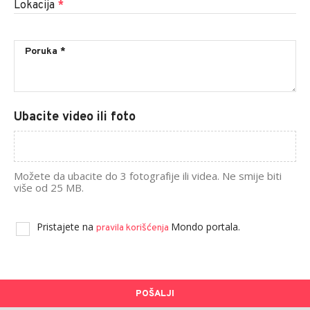
Lokacija
*
Ubacite video ili foto
Možete da ubacite do 3 fotografije ili videa. Ne smije biti
više od 25 MB.
Pristajete na
Mondo portala.
pravila korišćenja
POŠALJI