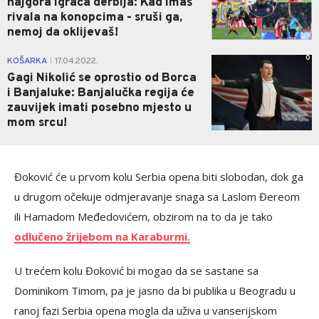
najgora igrača derbija: Kad imaš
rivala na konopcima - sruši ga,
nemoj da oklijevaš!
0
KOŠARKA
17.04.2022.
|
Gagi Nikolić se oprostio od Borca
i Banjaluke: Banjalučka regija će
zauvijek imati posebno mjesto u
mom srcu!
Đoković će u prvom kolu Serbia opena biti slobodan, dok ga
u drugom očekuje odmjeravanje snaga sa Laslom Đereom
ili Hamadom Međedovićem, obzirom na to da je tako
odlučeno žrijebom na Karaburmi.
U trećem kolu Đoković bi mogao da se sastane sa
Dominikom Timom, pa je jasno da bi publika u Beogradu u
ranoj fazi Serbia opena mogla da uživa u vanserijskom