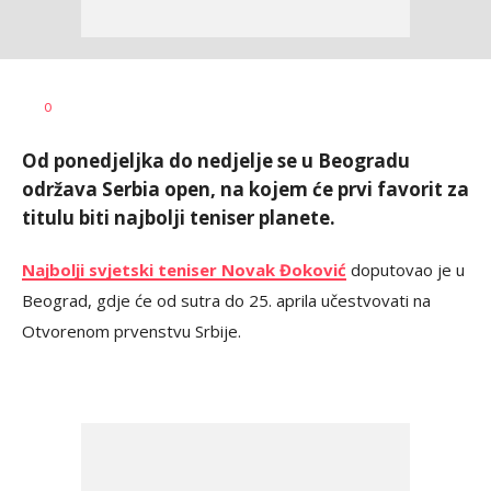
Dragan
AUTOR
0
Šutvić
Od ponedjeljka do nedjelje se u Beogradu
održava Serbia open, na kojem će prvi favorit za
titulu biti najbolji teniser planete.
Najbolji svjetski teniser Novak Đoković
doputovao je u
Beograd, gdje će od sutra do 25. aprila učestvovati na
Otvorenom prvenstvu Srbije.