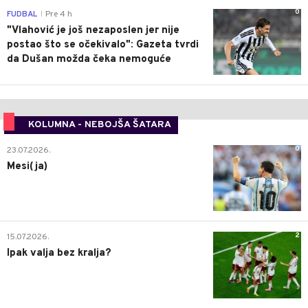
0
FUDBAL
Pre 4 h
|
"Vlahović je još nezaposlen jer nije
postao što se očekivalo": Gazeta tvrdi
da Dušan možda čeka nemoguće
KOLUMNA - NEBOJŠA ŠATARA
0
23.07.2026.
Mesi(ja)
2
15.07.2026.
Ipak valja bez kralja?