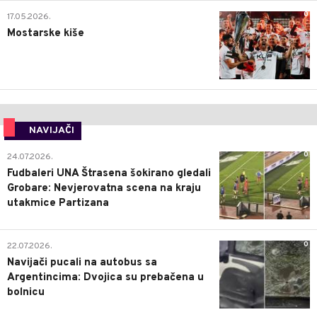
0
17.05.2026.
Mostarske kiše
NAVIJAČI
0
24.07.2026.
Fudbaleri UNA Štrasena šokirano gledali
Grobare: Nevjerovatna scena na kraju
utakmice Partizana
0
22.07.2026.
Navijači pucali na autobus sa
Argentincima: Dvojica su prebačena u
bolnicu