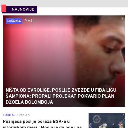
NAJNOVIJE
0
Pre 3 h
KOŠARKA
NIŠTA OD EVROLIGE, POSLIJE ZVEZDE U FIBA LIGU
ŠAMPIONA: PROPALI PROJEKAT POKVARIO PLAN
DŽOELA BOLOMBOJA
0
FUDBAL
Pre 3 h
|
Puzigaća poslije poraza BSK-a u
istorijskom meču: Moglo je da ode i na