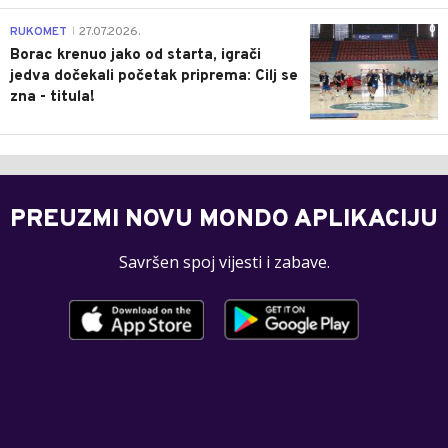
0
RUKOMET
27.07.2026.
|
Borac krenuo jako od starta, igrači
jedva dočekali početak priprema: Cilj se
zna - titula!
PREUZMI NOVU MONDO APLIKACIJU
Savršen spoj vijesti i zabave.