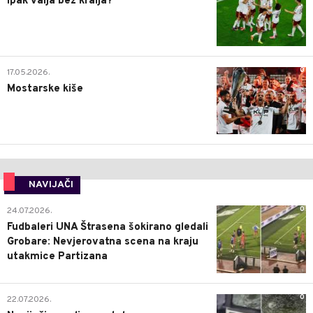
Ipak valja bez kralja?
0
17.05.2026.
Mostarske kiše
NAVIJAČI
0
24.07.2026.
Fudbaleri UNA Štrasena šokirano gledali
Grobare: Nevjerovatna scena na kraju
utakmice Partizana
0
22.07.2026.