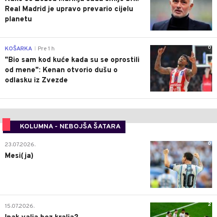
Real Madrid je upravo prevario cijelu
planetu
0
KOŠARKA
Pre 1 h
|
"Bio sam kod kuće kada su se oprostili
od mene": Kenan otvorio dušu o
odlasku iz Zvezde
KOLUMNA - NEBOJŠA ŠATARA
0
23.07.2026.
Mesi(ja)
2
15.07.2026.