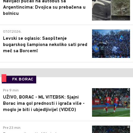
Navijači pucali na autobus sa
Argentincima: Dvojica su prebačena u
bolnicu
1
07.07.2026.
Levski se oglasio: Saopštenje
bugarskog šampiona nekoliko sati pred
meč sa Borcem!
FK BORAC
0
Pre 9 min
UŽIVO, BORAC - ML VITEBSK: Sjajni
Borac ima gol prednosti i igrača više -
moglo je biti i ubjedljivije! (VIDEO)
0
Pre 23 min