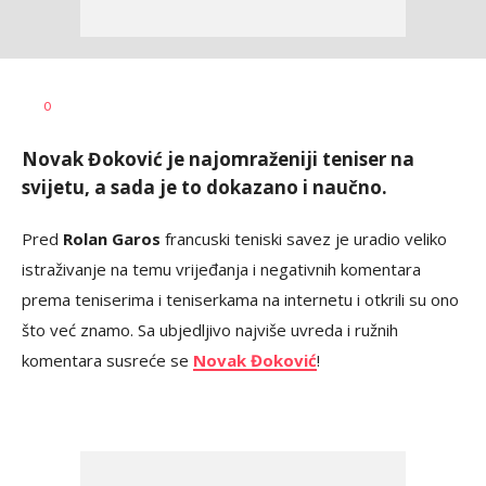
Goran
AUTOR
0
Arbutina
Novak Đoković je najomraženiji teniser na
svijetu, a sada je to dokazano i naučno.
Pred
Rolan Garos
francuski teniski savez je uradio veliko
istraživanje na temu vrijeđanja i negativnih komentara
prema teniserima i teniserkama na internetu i otkrili su ono
što već znamo. Sa ubjedljivo najviše uvreda i ružnih
komentara susreće se
Novak Đoković
!