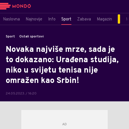
Naslovna
Najnovije
Info
Sport
Zabava
Magazin
M
Sport
Ostali sportovi
Novaka najviše mrze, sada je
to dokazano: Urađena studija,
niko u svijetu tenisa nije
omražen kao Srbin!
24.05.2023. / 16:20