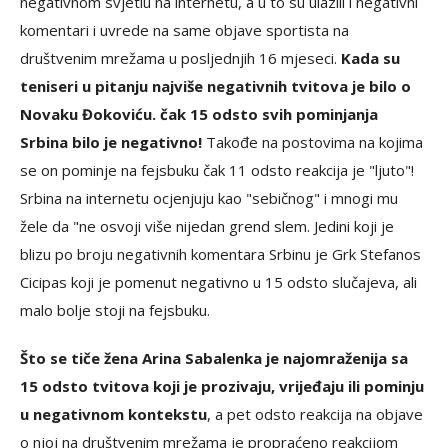
negativnom svjetlu na internetu, a u to su ulazili i negativni
komentari i uvrede na same objave sportista na
društvenim mrežama u posljednjih 16 mjeseci.
Kada su
teniseri u pitanju najviše negativnih tvitova je bilo o
Novaku Đokoviću. čak 15 odsto svih pominjanja
Srbina bilo je negativno!
Takođe na postovima na kojima
se on pominje na fejsbuku čak 11 odsto reakcija je "ljuto"!
Srbina na internetu ocjenjuju kao "sebičnog" i mnogi mu
žele da "ne osvoji više nijedan grend slem. Jedini koji je
blizu po broju negativnih komentara Srbinu je Grk Stefanos
Cicipas koji je pomenut negativno u 15 odsto slučajeva, ali
malo bolje stoji na fejsbuku.
Što se tiče žena Arina Sabalenka je najomraženija sa
15 odsto tvitova koji je prozivaju, vrijeđaju ili pominju
u negativnom kontekstu
, a pet odsto reakcija na objave
o njoj na društvenim mrežama je propraćeno reakcijom