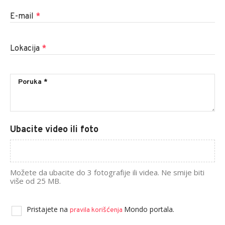
E-mail
*
Lokacija
*
Ubacite video ili foto
Možete da ubacite do 3 fotografije ili videa. Ne smije biti
više od 25 MB.
Pristajete na
Mondo portala.
pravila korišćenja