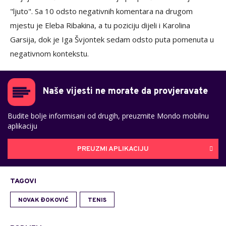
"ljuto". Sa 10 odsto negativnih komentara na drugom
mjestu je Eleba Ribakina, a tu poziciju dijeli i Karolina
Garsija, dok je Iga Švjontek sedam odsto puta pomenuta u
negativnom kontekstu.
Naše vijesti ne morate da provjeravate
Budite bolje informisani od drugih, preuzmite Mondo mobilnu
aplikaciju
PREUZMI APLIKACIJU
TAGOVI
NOVAK ĐOKOVIĆ
TENIS