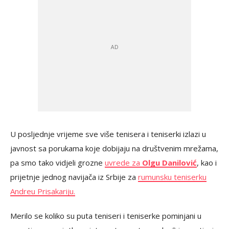
U posljednje vrijeme sve više tenisera i teniserki izlazi u
javnost sa porukama koje dobijaju na društvenim mrežama,
pa smo tako vidjeli grozne
uvrede za
Olgu Danilović
, kao i
prijetnje jednog navijača iz Srbije za
rumunsku teniserku
Andreu Prisakariju.
Merilo se koliko su puta teniseri i teniserke pominjani u