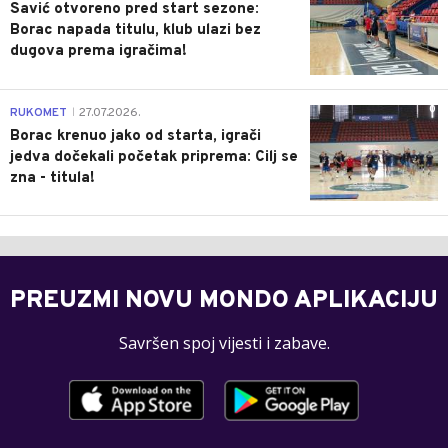
Savić otvoreno pred start sezone:
Borac napada titulu, klub ulazi bez
dugova prema igračima!
0
RUKOMET
27.07.2026.
|
Borac krenuo jako od starta, igrači
jedva dočekali početak priprema: Cilj se
zna - titula!
PREUZMI NOVU MONDO APLIKACIJU
Savršen spoj vijesti i zabave.