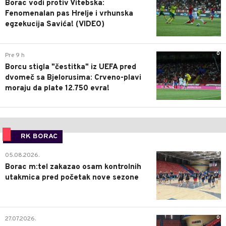
Borac vodi protiv Vitebska:
Fenomenalan pas Hrelje i vrhunska
egzekucija Savića! (VIDEO)
0
Pre 9 h
Borcu stigla "čestitka" iz UEFA pred
dvomeč sa Bjelorusima: Crveno-plavi
moraju da plate 12.750 evra!
RK BORAC
0
05.08.2026.
Borac m:tel zakazao osam kontrolnih
utakmica pred početak nove sezone
0
27.07.2026.