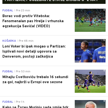
PARTIZAN, POGLEDAJTE ŠTA JE URADIO U "2 NA 1"
0
FUDBAL
Pre 23 min
|
Borac vodi protiv Vitebska:
Fenomenalan pas Hrelje i vrhunska
egzekucija Savića! (VIDEO)
0
KOŠARKA
Pre 48 min
|
Loni Voker bi ipak mogao u Partizan:
Isplivali novi detalji ugovora sa
Denverom, postoji začkoljica
0
FUDBAL
Pre 53 min
|
Mihajlu Cvetkoviću trebalo 16 sekundi
za gol, najbrži u Evropi ove sezone
0
FUDBAL
Pre 1 h
|
Kako se Žozeu Murinju sada smije brk: