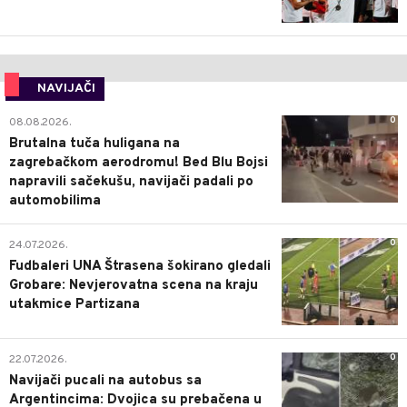
NAVIJAČI
0
08.08.2026.
Brutalna tuča huligana na
zagrebačkom aerodromu! Bed Blu Bojsi
napravili sačekušu, navijači padali po
automobilima
0
24.07.2026.
Fudbaleri UNA Štrasena šokirano gledali
Grobare: Nevjerovatna scena na kraju
utakmice Partizana
0
22.07.2026.
Navijači pucali na autobus sa
Argentincima: Dvojica su prebačena u