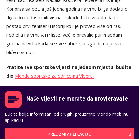
šest, kao i Rafaela Nadala, Rodžera Federera i Džimija
Konorsa sa pet, a još jedna godina na vrhu bi ga dodatno
digla do nedostižnih visina. Takođe bi to značilo da bi
postao prvi teniser u istoriji koji je proveo više od 400
nedjelja na vrhu ATP liste. Već je prevalio punih sedam
godina na vrhu kada se sve sabere, a izgleda da je sve
bliže i osmoj...
Pratite sve sportske vijesti na jednom mjestu, budite
dio
Mondo sportske zajednice na Viberu!
Naše vijesti ne morate da provjeravate
Budite bolje informisani od drugih, preuzmite Mondo mobilnu
aplikaciju
PREUZMI APLIKACIJU