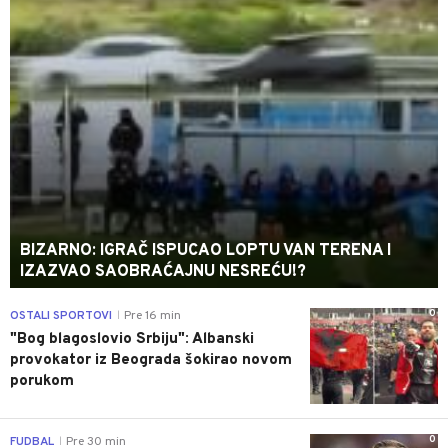
BIZARNO: IGRAČ ISPUCAO LOPTU VAN TERENA I
IZAZVAO SAOBRAĆAJNU NESREĆU!?
0
OSTALI SPORTOVI
Pre 16 min
|
"Bog blagoslovio Srbiju": Albanski
provokator iz Beograda šokirao novom
porukom
0
FUDBAL
Pre 30 min
|