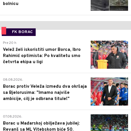
bolnicu
FK BORAC
0
Pre 20 h
Velež želi iskoristiti umor Borca, Ibro
Rahimić optimista: Po kvalitetu smo
četvrta ekipa u ligi
0
08.08.2026.
Borac protiv Veleža između dva okršaja
sa Bjelorusima: "Imamo najviše
ambicije, cilj je odbrana titule!"
0
07.08.2026.
Borac u Mađarskoj obilježava jubilej:
Revanš sa ML Vitebskom biće 50.