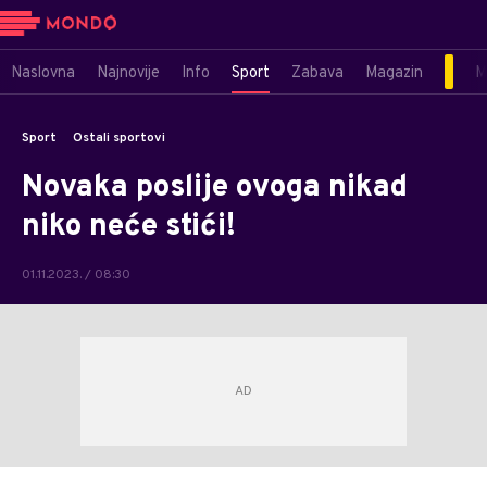
Naslovna
Najnovije
Info
Sport
Zabava
Magazin
M
Sport
Ostali sportovi
Novaka poslije ovoga nikad
niko neće stići!
01.11.2023. / 08:30