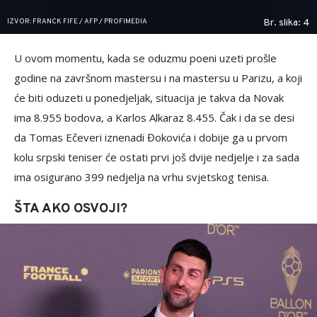
IZVOR: FRANCK FIFE / AFP / PROFIMEDIA
Br. slika: 4
U ovom momentu, kada se oduzmu poeni uzeti prošle
godine na završnom mastersu i na mastersu u Parizu, a koji
će biti oduzeti u ponedjeljak, situacija je takva da Novak
ima 8.955 bodova, a Karlos Alkaraz 8.455. Čak i da se desi
da Tomas Ečeveri iznenadi Đokovića i dobije ga u prvom
kolu srpski teniser će ostati prvi još dvije nedjelje i za sada
ima osigurano 399 nedjelja na vrhu svjetskog tenisa.
ŠTA AKO OSVOJI?