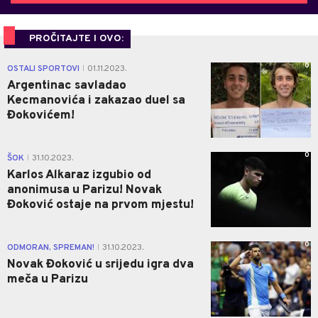
PROČITAJTE I OVO:
0
OSTALI SPORTOVI
01.11.2023.
|
Argentinac savladao
Kecmanovića i zakazao duel sa
Đokovićem!
0
ŠOK
31.10.2023.
|
Karlos Alkaraz izgubio od
anonimusa u Parizu! Novak
Đoković ostaje na prvom mjestu!
0
ODMORAN, SPREMAN!
31.10.2023.
|
Novak Đoković u srijedu igra dva
meča u Parizu