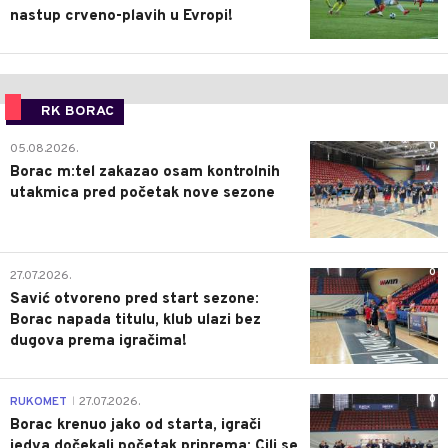
nastup crveno-plavih u Evropi!
RK BORAC
0
05.08.2026.
Borac m:tel zakazao osam kontrolnih
utakmica pred početak nove sezone
0
27.07.2026.
Savić otvoreno pred start sezone:
Borac napada titulu, klub ulazi bez
dugova prema igračima!
0
RUKOMET
27.07.2026.
|
Borac krenuo jako od starta, igrači
jedva dočekali početak priprema: Cilj se