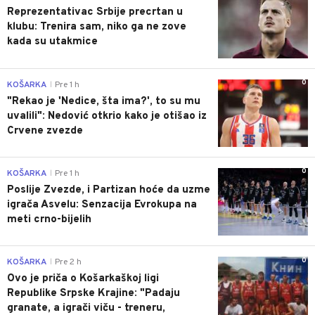
Reprezentativac Srbije precrtan u
klubu: Trenira sam, niko ga ne zove
kada su utakmice
0
KOŠARKA
Pre 1 h
|
"Rekao je 'Nedice, šta ima?', to su mu
uvalili": Nedović otkrio kako je otišao iz
Crvene zvezde
0
KOŠARKA
Pre 1 h
|
Poslije Zvezde, i Partizan hoće da uzme
igrača Asvelu: Senzacija Evrokupa na
meti crno-bijelih
0
KOŠARKA
Pre 2 h
|
Ovo je priča o Košarkaškoj ligi
Republike Srpske Krajine: "Padaju
granate, a igrači viču - treneru,