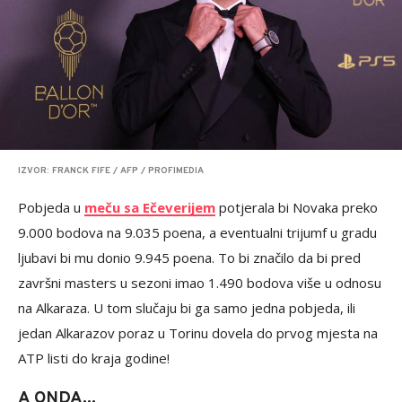
IZVOR: FRANCK FIFE / AFP / PROFIMEDIA
Pobjeda u
meču sa Ečeverijem
potjerala bi Novaka preko
9.000 bodova na 9.035 poena, a eventualni trijumf u gradu
ljubavi bi mu donio 9.945 poena. To bi značilo da bi pred
završni masters u sezoni imao 1.490 bodova više u odnosu
na Alkaraza. U tom slučaju bi ga samo jedna pobjeda, ili
jedan Alkarazov poraz u Torinu dovela do prvog mjesta na
ATP listi do kraja godine!
A ONDA...