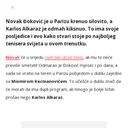
Dragan
AUTOR
0
Šutvić
Novak Đoković je u Parizu krenuo silovito, a
Karlos Alkaraz je odmah kiksnuo. To ima svoje
posljedice i evo kako stvari stoje po najboljeg
tenisera svijeta u ovom trenutku.
Novak
će u srijedu
cijeli dan igrati tenis
, ali mu to neće
previše smetati! Odmarao je Đoković mjesec i po dana, a
sada se vratio na teren u Parizu pobjedom u dublu zajedno
sa
Miomirom Kecmanovićem
. To učešće u dublu znači da
će morati da ima dupli program, ali mnogo je bolje Srbin
prošao nego
Karlos Alkaraz.