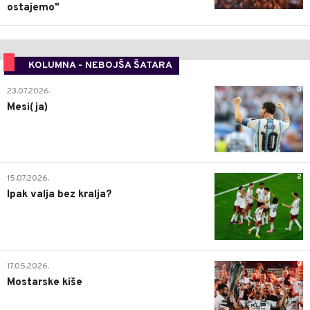
ostajemo"
KOLUMNA - NEBOJŠA ŠATARA
0
23.07.2026.
Mesi(ja)
2
15.07.2026.
Ipak valja bez kralja?
0
17.05.2026.
Mostarske kiše