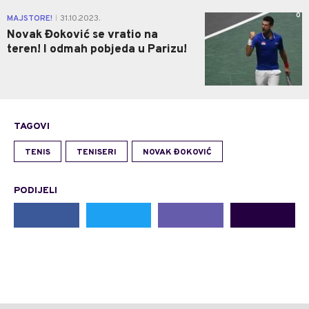
0
MAJSTORE!
31.10.2023.
|
Novak Đoković se vratio na
teren! I odmah pobjeda u Parizu!
TAGOVI
TENIS
TENISERI
NOVAK ĐOKOVIĆ
PODIJELI