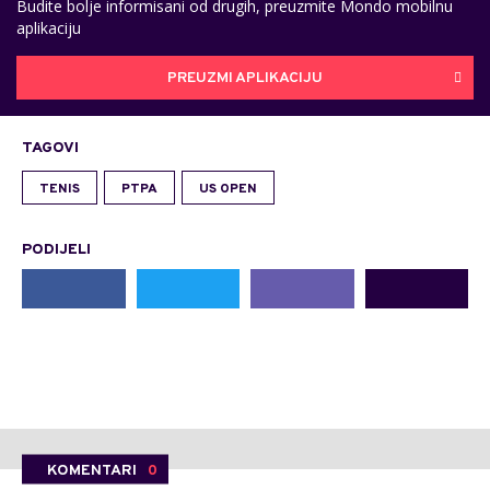
Budite bolje informisani od drugih, preuzmite Mondo mobilnu
aplikaciju
PREUZMI APLIKACIJU
TAGOVI
TENIS
PTPA
US OPEN
PODIJELI
KOMENTARI
0