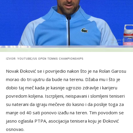
IZVOR: YOUTUBE/US OPEN TENNIS CHAMPIONSHIPS
Novak Đoković se i povrijedio nakon što je na Rolan Garosu
morao do tri ujutru da bude na terenu. Džaba mu i što je
dobio taj meč kada je kasnije ugrozio zdravlje i karijeru
povredom koljena. Iscrpljeni, neispavani i slomljeni teniseri
su naterani da igraju mečeve do kasno i da poslije toga za
manje od 40 sati ponovo izađu na teren. Tim povodom se
jasno oglasila PTPA, asocijacija tenisera koju je Đoković
osnovao.