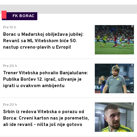
FK BORAC
0
Pre 10 h
Borac u Mađarskoj obilježava jubilej:
Revanš sa ML Vitebskom biće 50.
nastup crveno-plavih u Evropi!
0
Pre 20 h
Trener Vitebska pohvalio Banjalučane:
Publika Borčev 12. igrač, uživanje je
igrati u ovakvom ambijentu
0
Pre 20 h
Srbin iz redova Vitebska o porazu od
Borca: Crveni karton nas je poremetio,
ali ide revanš - ništa još nije gotovo