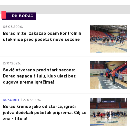
RK BORAC
0
05.08.2026.
Borac m:tel zakazao osam kontrolnih
utakmica pred početak nove sezone
0
27.07.2026.
Savić otvoreno pred start sezone:
Borac napada titulu, klub ulazi bez
dugova prema igračima!
0
RUKOMET
27.07.2026.
|
Borac krenuo jako od starta, igrači
jedva dočekali početak priprema: Cilj se
zna - titula!