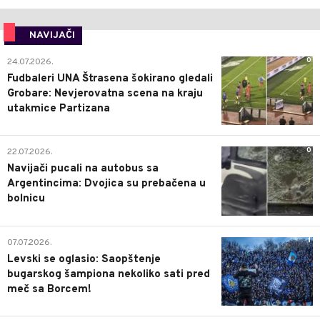
NAVIJAČI
0
24.07.2026.
Fudbaleri UNA Štrasena šokirano gledali
Grobare: Nevjerovatna scena na kraju
utakmice Partizana
0
22.07.2026.
Navijači pucali na autobus sa
Argentincima: Dvojica su prebačena u
bolnicu
1
07.07.2026.
Levski se oglasio: Saopštenje
bugarskog šampiona nekoliko sati pred
meč sa Borcem!