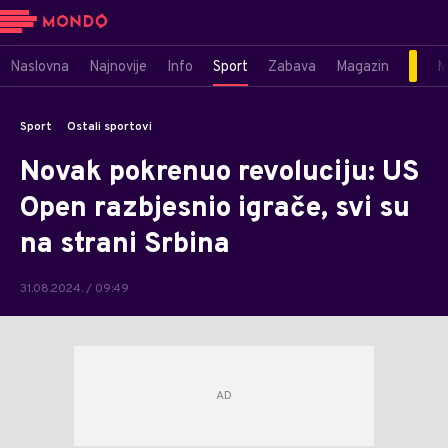
Naslovna
Najnovije
Info
Sport
Zabava
Magazin
M
Sport
Ostali sportovi
Novak pokrenuo revoluciju: US
Open razbjesnio igrače, svi su
na strani Srbina
31.08.2024. / 09:49