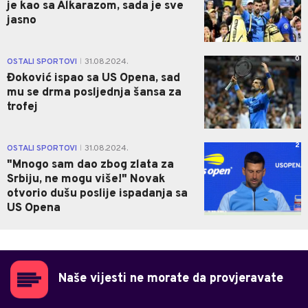
je kao sa Alkarazom, sada je sve
jasno
0
OSTALI SPORTOVI
31.08.2024.
|
Đoković ispao sa US Opena, sad
mu se drma posljednja šansa za
trofej
2
OSTALI SPORTOVI
31.08.2024.
|
"Mnogo sam dao zbog zlata za
Srbiju, ne mogu više!" Novak
otvorio dušu poslije ispadanja sa
US Opena
Naše vijesti ne morate da provjeravate