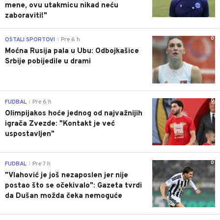
mene, ovu utakmicu nikad neću
zaboraviti!"
0
OSTALI SPORTOVI
Pre 6 h
|
Moćna Rusija pala u Ubu: Odbojkašice
Srbije pobijedile u drami
0
FUDBAL
Pre 6 h
|
Olimpijakos hoće jednog od najvažnijih
igrača Zvezde: "Kontakt je već
uspostavljen"
0
FUDBAL
Pre 7 h
|
"Vlahović je još nezaposlen jer nije
postao što se očekivalo": Gazeta tvrdi
da Dušan možda čeka nemoguće