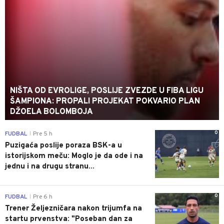
NIŠTA OD EVROLIGE, POSLIJE ZVEZDE U FIBA LIGU
ŠAMPIONA: PROPALI PROJEKAT POKVARIO PLAN
DŽOELA BOLOMBOJA
0
FUDBAL
Pre 5 h
|
Puzigaća poslije poraza BSK-a u
istorijskom meču: Moglo je da ode i na
jednu i na drugu stranu...
0
FUDBAL
Pre 6 h
|
Trener Željezničara nakon trijumfa na
startu prvenstva: "Poseban dan za