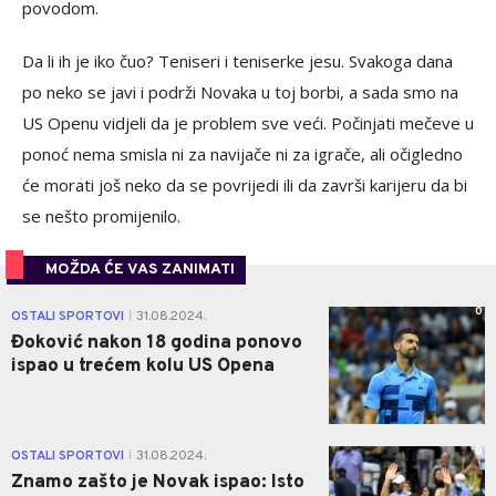
povodom.
Da li ih je iko čuo? Teniseri i teniserke jesu. Svakoga dana
po neko se javi i podrži Novaka u toj borbi, a sada smo na
US Openu vidjeli da je problem sve veći. Počinjati mečeve u
ponoć nema smisla ni za navijače ni za igrače, ali očigledno
će morati još neko da se povrijedi ili da završi karijeru da bi
se nešto promijenilo.
MOŽDA ĆE VAS ZANIMATI
0
OSTALI SPORTOVI
31.08.2024.
|
Đoković nakon 18 godina ponovo
ispao u trećem kolu US Opena
0
OSTALI SPORTOVI
31.08.2024.
|
Znamo zašto je Novak ispao: Isto