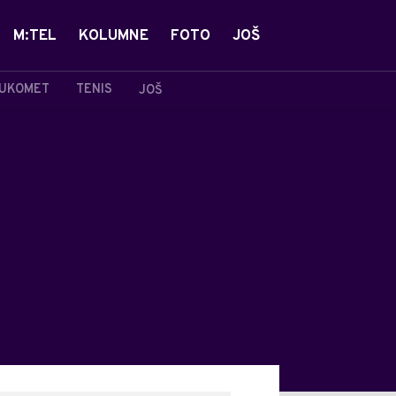
M:TEL
KOLUMNE
FOTO
JOŠ
UKOMET
TENIS
JOŠ