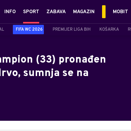
INFO
SPORT
ZABAVA
MAGAZIN
MOBIT
AL
FIFA WC 2026
PREMIJER LIGA BIH
KOŠARKA
R
šampion (33) pronađen
drvo, sumnja se na