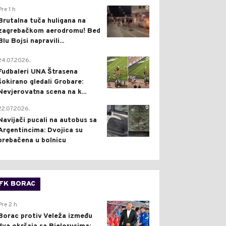
0
Pre 1 h
Brutalna tuča huligana na
zagrebačkom aerodromu! Bed
Blu Bojsi napravili...
0
24.07.2026.
Fudbaleri UNA Štrasena
šokirano gledali Grobare:
Nevjerovatna scena na k...
0
22.07.2026.
Navijači pucali na autobus sa
Argentincima: Dvojica su
prebačena u bolnicu
FK BORAC
0
Pre 2 h
Borac protiv Veleža između