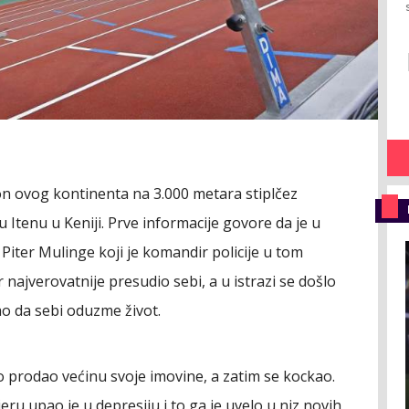
on ovog kontinenta na 3.000 metara stiplčez
u Itenu u Keniji. Prve informacije govore da je u
Piter Mulinge koji je komandir policije u tom
r najverovatnije presudio sebi, a u istrazi se došlo
vao da sebi oduzme život.
 prodao većinu svoje imovine, a zatim se kockao.
eru upao je u depresiju i to ga je uvelo u niz novih