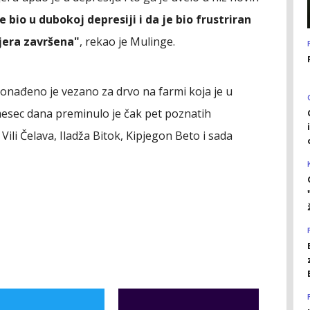
e bio u dubokoj depresiji i da je bio frustriran
jera završena"
, rekao je Mulinge.
ronađeno je vezano za drvo na farmi koja je u
mesec dana preminulo je čak pet poznatih
Vili Čelava, Iladža Bitok, Kipjegon Beto i sada