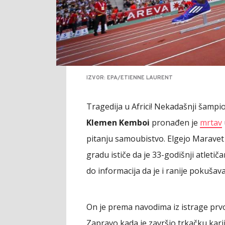
IZVOR: EPA/ETIENNE LAURENT
Tragedija u Africi! Nekadašnji šampi
Klemen Kemboi
pronađen je
mrtav
pitanju samoubistvo. Elgejo Maravet 
gradu ističe da je 33-godišnji atletiča
do informacija da je i ranije pokuša
On je prema navodima iz istrage prvo
Zapravo kada je završio trkačku karij