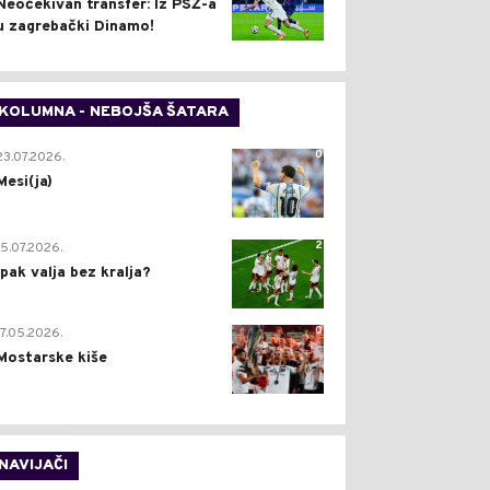
Neočekivan transfer: Iz PSŽ-a
u zagrebački Dinamo!
KOLUMNA - NEBOJŠA ŠATARA
0
23.07.2026.
Mesi(ja)
2
15.07.2026.
Ipak valja bez kralja?
0
17.05.2026.
Mostarske kiše
NAVIJAČI