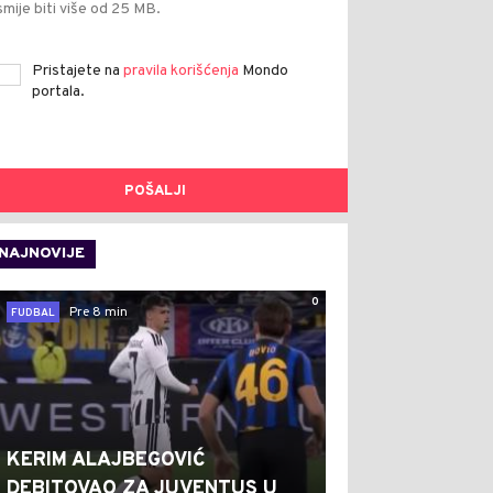
smije biti više od 25 MB.
Pristajete na
pravila korišćenja
Mondo
portala.
POŠALJI
NAJNOVIJE
0
Pre 8 min
FUDBAL
KERIM ALAJBEGOVIĆ
DEBITOVAO ZA JUVENTUS U