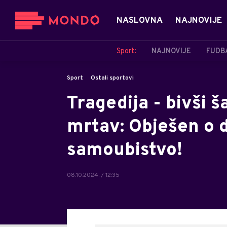
NASLOVNA
NAJNOVIJE
Sport:
NAJNOVIJE
FUDB
Sport
Ostali sportovi
Tragedija - bivši 
mrtav: Obješen o 
samoubistvo!
08.10.2024. / 12:35