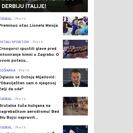
DERBIJU ITALIJE!
0
FUDBAL
Pre 1 h
|
Preminuo otac Lionela Mesija
0
OSTALI SPORTOVI
Pre 1 h
|
Crnogorci spustili glave pred
intoniranje himni u Zagrebu: O
ovom potezu...
0
KOŠARKA
Pre 1 h
|
Oglasio se Ostoja Mijailović:
"Obaviješten sam o njegovoj
želji da ode"
0
FUDBAL
Pre 1 h
|
Brutalna tuča huligana na
zagrebačkom aerodromu! Bed
Blu Bojsi napravili...
0
FUDBAL
Pre 1 h
|