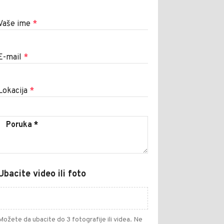
Vaše ime
*
E-mail
*
Lokacija
*
Ubacite video ili foto
Možete da ubacite do 3 fotografije ili videa. Ne