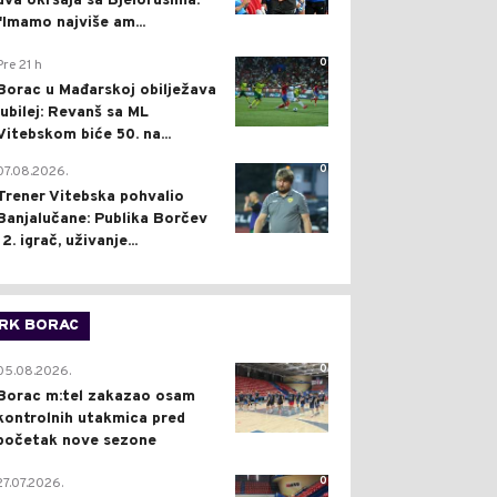
dva okršaja sa Bjelorusima:
"Imamo najviše am...
0
Pre 21 h
Borac u Mađarskoj obilježava
jubilej: Revanš sa ML
Vitebskom biće 50. na...
0
07.08.2026.
Trener Vitebska pohvalio
Banjalučane: Publika Borčev
12. igrač, uživanje...
RK BORAC
0
05.08.2026.
Borac m:tel zakazao osam
kontrolnih utakmica pred
početak nove sezone
0
27.07.2026.