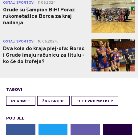
0
OSTALI SPORTOVI
11.05.2024.
|
Grude su šampion BiH! Poraz
rukometašica Borca za kraj
nadanja
0
OSTALI SPORTOVI
10.05.2024.
|
Dva kola do kraja plej-ofa: Borac
i Grude imaju računicu za titulu -
ko će do trofeja?
TAGOVI
RUKOMET
ŽRK GRUDE
EHF EVROPSKI KUP
PODIJELI