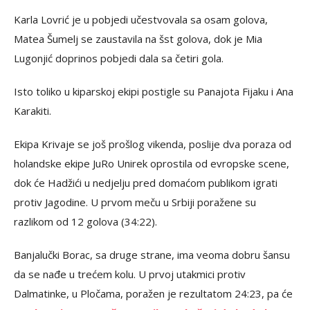
Karla Lovrić je u pobjedi učestvovala sa osam golova,
Matea Šumelj se zaustavila na šst golova, dok je Mia
Lugonjić doprinos pobjedi dala sa četiri gola.
Isto toliko u kiparskoj ekipi postigle su Panajota Fijaku i Ana
Karakiti.
Ekipa Krivaje se još prošlog vikenda, poslije dva poraza od
holandske ekipe JuRo Unirek oprostila od evropske scene,
dok će Hadžići u nedjelju pred domaćom publikom igrati
protiv Jagodine. U prvom meču u Srbiji poražene su
razlikom od 12 golova (34:22).
Banjalučki Borac, sa druge strane, ima veoma dobru šansu
da se nađe u trećem kolu. U prvoj utakmici protiv
Dalmatinke, u Pločama, poražen je rezultatom 24:23, pa će