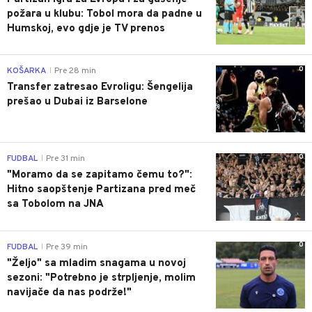
požara u klubu: Tobol mora da padne u
Humskoj, evo gdje je TV prenos
0
KOŠARKA
Pre 28 min
|
Transfer zatresao Evroligu: Šengelija
prešao u Dubai iz Barselone
0
FUDBAL
Pre 31 min
|
"Moramo da se zapitamo čemu to?":
Hitno saopštenje Partizana pred meč
sa Tobolom na JNA
0
FUDBAL
Pre 39 min
|
"Željo" sa mladim snagama u novoj
sezoni: "Potrebno je strpljenje, molim
navijače da nas podrže!"