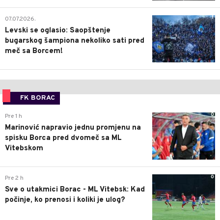
1
07.07.2026.
Levski se oglasio: Saopštenje
bugarskog šampiona nekoliko sati pred
meč sa Borcem!
FK BORAC
0
Pre 1 h
Marinović napravio jednu promjenu na
spisku Borca pred dvomeč sa ML
Vitebskom
0
Pre 2 h
Sve o utakmici Borac - ML Vitebsk: Kad
počinje, ko prenosi i koliki je ulog?