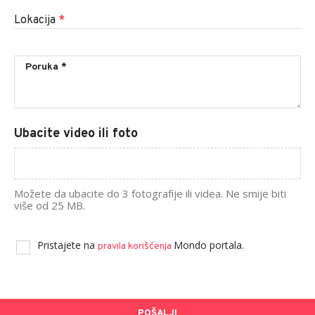
Lokacija
*
Ubacite video ili foto
Možete da ubacite do 3 fotografije ili videa. Ne smije biti
više od 25 MB.
Pristajete na
Mondo portala.
pravila korišćenja
POŠALJI