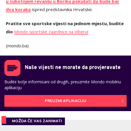
u subotnjem revanšu u Boriku pokušati da bude bar
dva koraka
ispred predstavnika Hrvatske.
Pratite sve sportske vijesti na jednom mjestu, budite
dio
Mondo sportske zajednice na Viberu!
(mondo.ba)
Naše vijesti ne morate da provjeravate
Budite bolje informisani od drugih, preuzmite Mondo mobilnu
aplikaciju
PREUZMI APLIKACIJU
MOŽDA ĆE VAS ZANIMATI