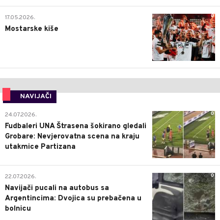
0
17.05.2026.
Mostarske kiše
NAVIJAČI
0
24.07.2026.
Fudbaleri UNA Štrasena šokirano gledali
Grobare: Nevjerovatna scena na kraju
utakmice Partizana
0
22.07.2026.
Navijači pucali na autobus sa
Argentincima: Dvojica su prebačena u
bolnicu