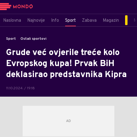
Naslovna
Najnovije
Info
Sport
Zabava
Magazin
M
Sport
Ostali sportovi
Grude već ovjerile treće kolo
Evropskog kupa! Prvak BiH
deklasirao predstavnika Kipra
11.10.2024. / 19:18