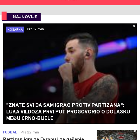
NAJNOVIJE
0
Pre 17 min
KOŠARKA
"ZNATE SVI DA SAM IGRAO PROTIV PARTIZANA":
LUKA VILDOZA PRVI PUT PROGOVORIO O DOLASKU
MEĐU CRNO-BIJELE
0
FUDBAL
Pre 22 min
|
Partizan igra za Evropu i za gašenje