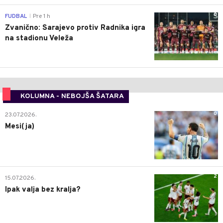
0
FUDBAL
Pre 1 h
|
Zvanično: Sarajevo protiv Radnika igra
na stadionu Veleža
KOLUMNA - NEBOJŠA ŠATARA
0
23.07.2026.
Mesi(ja)
2
15.07.2026.
Ipak valja bez kralja?