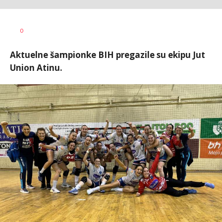
Dragan
AUTOR
0
Šutvić
Aktuelne šampionke BIH pregazile su ekipu Jut
Union Atinu.