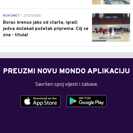
0
RUKOMET
27.07.2026.
|
Borac krenuo jako od starta, igrači
jedva dočekali početak priprema: Cilj se
zna - titula!
PREUZMI NOVU MONDO APLIKACIJU
Savršen spoj vijesti i zabave.