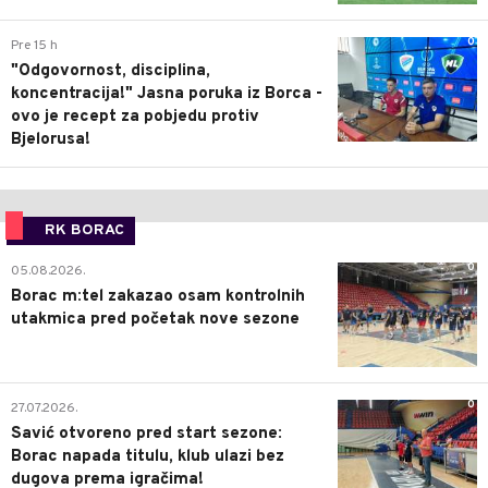
0
Pre 15 h
"Odgovornost, disciplina,
koncentracija!" Jasna poruka iz Borca -
ovo je recept za pobjedu protiv
Bjelorusa!
RK BORAC
0
05.08.2026.
Borac m:tel zakazao osam kontrolnih
utakmica pred početak nove sezone
0
27.07.2026.
Savić otvoreno pred start sezone:
Borac napada titulu, klub ulazi bez
dugova prema igračima!