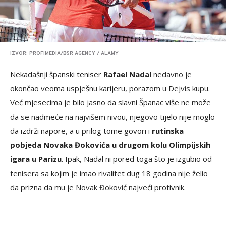
IZVOR: PROFIMEDIA/BSR AGENCY / ALAMY
Nekadašnji španski teniser
Rafael Nadal
nedavno je
okončao veoma uspješnu karijeru, porazom u Dejvis kupu.
Već mjesecima je bilo jasno da slavni Španac više ne može
da se nadmeće na najvišem nivou, njegovo tijelo nije moglo
da izdrži napore, a u prilog tome govori i
rutinska
pobjeda Novaka Đokovića u drugom kolu Olimpijskih
igara u Parizu
. Ipak, Nadal ni pored toga što je izgubio od
tenisera sa kojim je imao rivalitet dug 18 godina nije želio
da prizna da mu je Novak Đoković najveći protivnik.