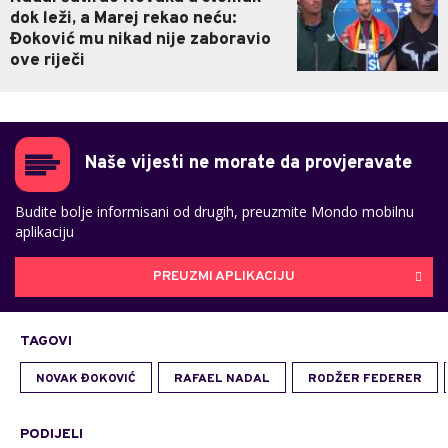
dok leži, a Marej rekao neću:
Đoković mu nikad nije zaboravio
ove riječi
Naše vijesti ne morate da provjeravate
Budite bolje informisani od drugih, preuzmite Mondo mobilnu
aplikaciju
PREUZMI APLIKACIJU
TAGOVI
NOVAK ĐOKOVIĆ
RAFAEL NADAL
RODŽER FEDERER
PODIJELI