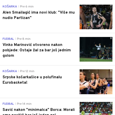
0
KOŠARKA
Pre 6 min
|
Alen Smailagić ima novi klub: "Više mu
nudio Partizan"
0
FUDBAL
Pre 8 min
|
Vinko Marinović otvoreno nakon
pobjede: Ostaje žal za bar još jednim
golom
0
KOŠARKA
Pre 12 min
|
Srpske košarkašice u polufinalu
Eurobasketa!
0
FUDBAL
Pre 14 min
|
Savić nakon "minimalca" Borca: Morali