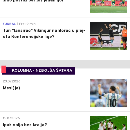
smo postići bar još jedan gol
0
FUDBAL
Pre 19 min
|
Tun "lansirao" Vikingur na Borac u plej-
ofu Konferencijske lige?
KOLUMNA - NEBOJŠA ŠATARA
0
23.07.2026.
Mesi(ja)
2
15.07.2026.
Ipak valja bez kralja?