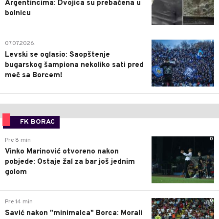
Argentincima: Dvojica su prebačena u
bolnicu
1
07.07.2026.
Levski se oglasio: Saopštenje
bugarskog šampiona nekoliko sati pred
meč sa Borcem!
FK BORAC
0
Pre 8 min
Vinko Marinović otvoreno nakon
pobjede: Ostaje žal za bar još jednim
golom
0
Pre 14 min
Savić nakon "minimalca" Borca: Morali