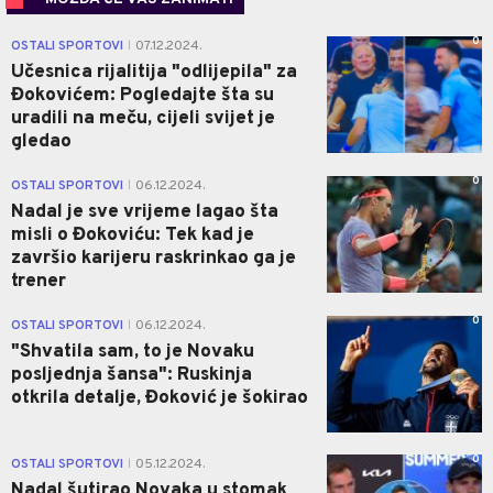
0
OSTALI SPORTOVI
07.12.2024.
|
Učesnica rijalitija "odlijepila" za
Đokovićem: Pogledajte šta su
uradili na meču, cijeli svijet je
gledao
0
OSTALI SPORTOVI
06.12.2024.
|
Nadal je sve vrijeme lagao šta
misli o Đokoviću: Tek kad je
završio karijeru raskrinkao ga je
trener
0
OSTALI SPORTOVI
06.12.2024.
|
"Shvatila sam, to je Novaku
posljednja šansa": Ruskinja
otkrila detalje, Đoković je šokirao
0
OSTALI SPORTOVI
05.12.2024.
|
Nadal šutirao Novaka u stomak