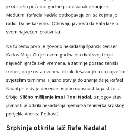
je obilježio početne godine profesionalne karijere.
Međutim, Rafaela Nadala potkopavaju oni sa kojima je
radio. Da ne kažemo... Otkrivaju javnosti da Rafa laže o
svom najvećem protivniku.
Na tu temu prvo je govorio nekadašnji španski teniser
Karlos Moja. On je tokom godina bio rival svoj trojici
najvećih igrača svih vremena, a zatim je postao teniski
trener, pa je ostao veoma blizak dešavanjima na najvećim
svjetskim turnirima. I jasno stavlja do znanja da je Rafael
Nadal prije dvije decenije osjetio opasnost koja stiže iz
Srbije.
Slično mišljenje ima i Toni Nadal
, a njegov stav
javnosti je otkrila nekadašnja njemačka teniserka srpskog
porijekla Andrea Petković.
Srpkinja otkrila laž Rafe Nadala!