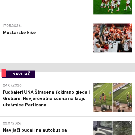
0
17.05.2026.
Mostarske kiše
NAVIJAČI
0
24.07.2026.
Fudbaleri UNA Štrasena šokirano gledali
Grobare: Nevjerovatna scena na kraju
utakmice Partizana
0
22.07.2026.
Navijači pucali na autobus sa