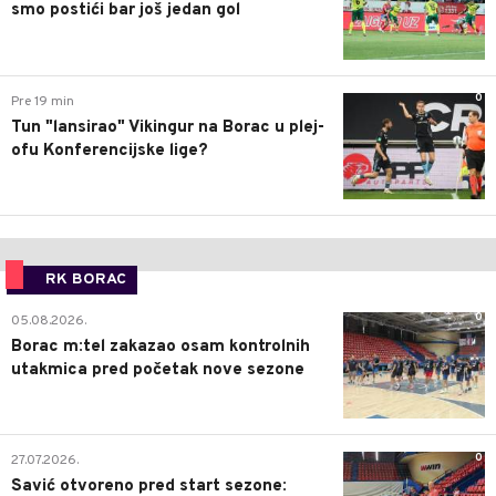
smo postići bar još jedan gol
0
Pre 19 min
Tun "lansirao" Vikingur na Borac u plej-
ofu Konferencijske lige?
RK BORAC
0
05.08.2026.
Borac m:tel zakazao osam kontrolnih
utakmica pred početak nove sezone
0
27.07.2026.
Savić otvoreno pred start sezone: