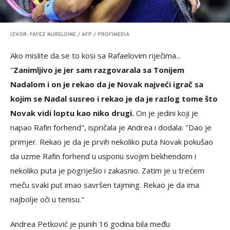
IZVOR: FAYEZ NURELDINE / AFP / PROFIMEDIA
Ako mislite da se to kosi sa Rafaelovim riječima...
"
Zanimljivo je jer sam razgovarala sa Tonijem
Nadalom i on je rekao da je Novak najveći igrač sa
kojim se Nadal susreo i rekao je da je razlog tome što
Novak vidi loptu kao niko drugi.
On je jedini koji je
napao Rafin forhend", ispričala je Andrea i dodala: "Dao je
primjer. Rekao je da je prvih nekoliko puta Novak pokušao
da uzme Rafin forhend u usponu svojim bekhendom i
nekoliko puta je pogriješio i zakasnio. Zatim je u trećem
meču svaki put imao savršen tajming. Rekao je da ima
najbolje oči u tenisu."
Andrea Petković je punih 16 godina bila među