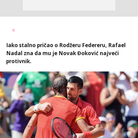
Bojan
AUTOR
0
Jakovljević
Iako stalno pričao o Rodžeru Federeru, Rafael
Nadal zna da mu je Novak Đoković najveći
protivnik.