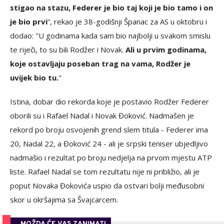
stigao na stazu, Federer je bio taj koji je bio tamo i on
je bio prvi
“, rekao je 38-godišnji Španac za AS u oktobru i
dodao: "U godinama kada sam bio najbolji u svakom smislu
te riječi, to su bili Rodžer i Novak.
Ali u prvim godinama,
koje ostavljaju poseban trag na vama, Rodžer je
uvijek bio tu.
"
Istina, dobar dio rekorda koje je postavio Rodžer Federer
oborili su i Rafael Nadal i Novak Đoković. Nadmašen je
rekord po broju osvojenih grend slem titula - Federer ima
20, Nadal 22, a Đoković 24 - ali je srpski teniser ubjedljivo
nadmašio i rezultat po broju nedjelja na prvom mjestu ATP
liste. Rafael Nadal se tom rezultatu nije ni približio, ali je
poput Novaka Đokovića uspio da ostvari bolji međusobni
skor u okršajima sa Švajcarcem.
MOŽDA ĆE VAS ZANIMATI