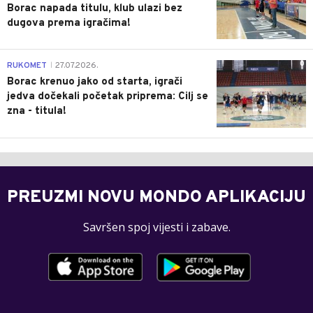
Borac napada titulu, klub ulazi bez
dugova prema igračima!
0
RUKOMET
27.07.2026.
|
Borac krenuo jako od starta, igrači
jedva dočekali početak priprema: Cilj se
zna - titula!
PREUZMI NOVU MONDO APLIKACIJU
Savršen spoj vijesti i zabave.