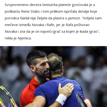
Svojevremeno deveta teniserka planete gostovala je u
podkastu Rene Stabs i tom prilikom ispričala detalje koje
porodica Nadal nije željela da plasira u javnost. "Voljela sam
mečeve između Novaka i Rafe, jer je Rafa poštovao
Novaka i zna da je on najveći igrač sa kojim je ikada igrao“,
rekla je Njemica.